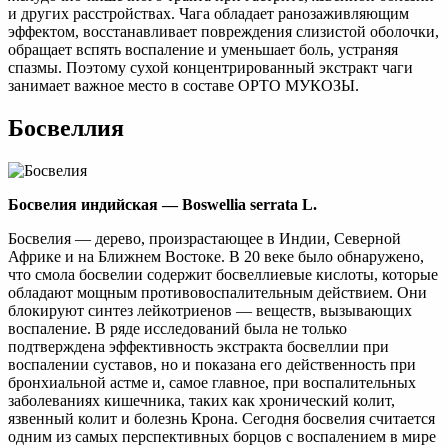
и других расстройствах. Чага обладает ранозаживляющим
эффектом, восстанавливает повреждения слизистой оболочки,
обращает вспять воспаление и уменьшает боль, устраняя
спазмы. Поэтому сухой концентрированный экстракт чаги
занимает важное место в составе ОРТО МУКОЗЫ.
Босвеллия
Босвелия индийская — Boswellia serrata L.
Босвелия — дерево, произрастающее в Индии, Северной
Африке и на Ближнем Востоке. В 20 веке было обнаружено,
что смола босвелии содержит босвеллиевые кислоты, которые
обладают мощным противовоспалительным действием. Они
блокируют синтез лейкотриенов — веществ, вызывающих
воспаление. В ряде исследований была не только
подтверждена эффективность экстракта босвеллии при
воспалении суставов, но и показана его действенность при
бронхиальной астме и, самое главное, при воспалительных
заболеваниях кишечника, таких как хронический колит,
язвенный колит и болезнь Крона. Сегодня босвелия считается
одним из самых перспективных борцов с воспалением в мире