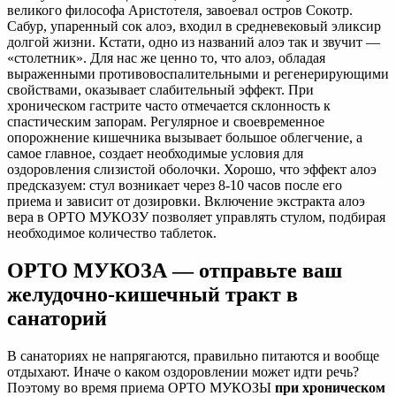
великого философа Аристотеля, завоевал остров Сокотр.
Сабур, упаренный сок алоэ, входил в средневековый эликсир
долгой жизни. Кстати, одно из названий алоэ так и звучит —
«столетник». Для нас же ценно то, что алоэ, обладая
выраженными противовоспалительными и регенерирующими
свойствами, оказывает слабительный эффект. При
хроническом гастрите часто отмечается склонность к
спастическим запорам. Регулярное и своевременное
опорожнение кишечника вызывает большое облегчение, а
самое главное, создает необходимые условия для
оздоровления слизистой оболочки. Хорошо, что эффект алоэ
предсказуем: стул возникает через 8-10 часов после его
приема и зависит от дозировки. Включение экстракта алоэ
вера в ОРТО МУКОЗУ позволяет управлять стулом, подбирая
необходимое количество таблеток.
ОРТО МУКОЗА — отправьте ваш
желудочно-кишечный тракт в
санаторий
В санаториях не напрягаются, правильно питаются и вообще
отдыхают. Иначе о каком оздоровлении может идти речь?
Поэтому во время приема ОРТО МУКОЗЫ
при хроническом