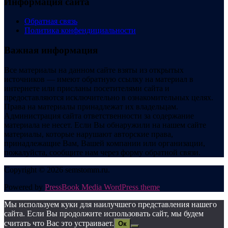
Информация сайта
Обратная связь
Политика конфендициальности
Важная информация
Все материалы на данном сайте взяты из открытых
источников — имеют обратную ссылку на материал в
интернете или присланы посетителями сайта и
предоставляются исключительно в ознакомительных целях.
Права на материалы принадлежат их владельцам.
Администрация сайта ответственности за содержание
материала не несет. Если Вы обнаружили на нашем сайте
материалы, которые нарушают авторские права,
принадлежащие Вам, Вашей компании или организации,
пожалуйста, сообщите нам через форму обратной связи.
Copyright © 2026 semstomm.ru.
Powered by
PressBook Media WordPress theme
Мы используем куки для наилучшего представления нашего
сайта. Если Вы продолжите использовать сайт, мы будем
считать что Вас это устраивает.
Ок