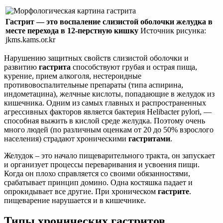
Гастрит — это воспаление слизистой оболочки желудка в
месте перехода в 12-перстную кишку
Источник рисунка:
jkms.kams.or.kr
Нарушению защитных свойств слизистой оболочки и
развитию
гастрита
способствуют грубая и острая пища,
курение, прием алкоголя, нестероидные
противовоспалительные препараты (типа аспирина,
индометацина), желчные кислоты, попадающие в желудок из
кишечника. Одним из самых главных и распространенных
агрессивных факторов является бактерия Helibacter pylori, —
способная выжить в кислой среде желудка. Поэтому очень
много людей (по различным оценкам от 20 до 50% взрослого
населения) страдают хроническими
гастритами
.
Желудок – это начало пищеварительного тракта, он запускает
и организует процессы переваривания и усвоения пищи.
Когда он плохо справляется со своими обязанностями,
срабатывает принцип домино. Одна костяшка падает и
опрокидывает все другие. При хроническом
гастрите
.
пищеварение нарушается и в кишечнике.
Типы хронических гастритов