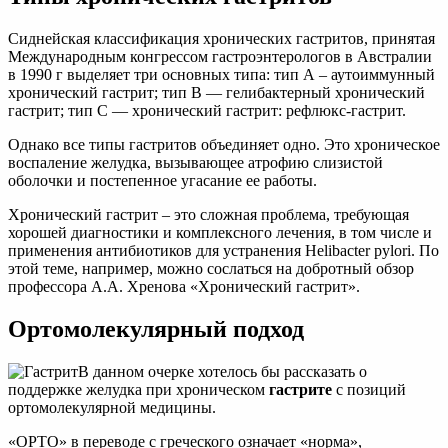
Сиднейская классификация хронических гастритов, принятая
Международным конгрессом гастроэнтерологов в Австралии
в 1990 г выделяет три основных типа: тип А – аутоиммунный
хронический гастрит; тип В — гелибактерный хронический
гастрит; тип С — хронический гастрит: рефлюкс-гастрит.
Однако все типы гастритов объединяет одно. Это хроническое
воспаление желудка, вызывающее атрофию слизистой
оболочки и постепенное угасание ее работы.
Хронический гастрит – это сложная проблема, требующая
хорошей диагностики и комплексного лечения, в том числе и
применения антибиотиков для устранения Helibacter pylori. По
этой теме, например, можно сослаться на добротный обзор
профессора А.А. Хренова «Хронический гастрит».
Ортомолекулярный подход
В данном очерке хотелось бы рассказать о
поддержке желудка при хроническом
гастрите
с позиций
ортомолекулярной медицины.
«ОРТО» в переводе с греческого означает «норма»,