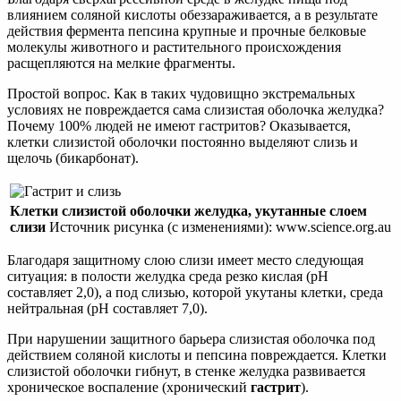
влиянием соляной кислоты обеззараживается, а в результате
действия фермента пепсина крупные и прочные белковые
молекулы животного и растительного происхождения
расщепляются на мелкие фрагменты.
Простой вопрос. Как в таких чудовищно экстремальных
условиях не повреждается сама слизистая оболочка желудка?
Почему 100% людей не имеют гастритов? Оказывается,
клетки слизистой оболочки постоянно выделяют слизь и
щелочь (бикарбонат).
Клетки слизистой оболочки желудка, укутанные слоем
слизи
Источник рисунка (с изменениями): www.science.org.au
Благодаря защитному слою слизи имеет место следующая
ситуация: в полости желудка среда резко кислая (pH
составляет 2,0), а под слизью, которой укутаны клетки, среда
нейтральная (pH составляет 7,0).
При нарушении защитного барьера слизистая оболочка под
действием соляной кислоты и пепсина повреждается. Клетки
слизистой оболочки гибнут, в стенке желудка развивается
хроническое воспаление (хронический
гастрит
).