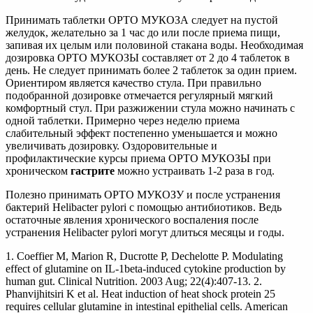
Принимать таблетки ОРТО МУКОЗА следует на пустой
желудок, желательно за 1 час до или после приема пищи,
запивая их целым или половиной стакана воды. Необходимая
дозировка ОРТО МУКОЗЫ составляет от 2 до 4 таблеток в
день. Не следует принимать более 2 таблеток за один прием.
Ориентиром является качество стула. При правильно
подобранной дозировке отмечается регулярный мягкий
комфортный стул. При разжижении стула можно начинать с
одной таблетки. Примерно через неделю приема
слабительный эффект постепенно уменьшается и можно
увеличивать дозировку. Оздоровительные и
профилактические курсы приема ОРТО МУКОЗЫ при
хроническом
гастрите
можно устраивать 1-2 раза в год.
Полезно принимать ОРТО МУКОЗУ и после устранения
бактерий Helibacter pylori с помощью антибиотиков. Ведь
остаточные явления хронического воспаления после
устранения Helibacter pylori могут длиться месяцы и годы.
1. Coeffier M, Marion R, Ducrotte P, Dechelotte P. Modulating
effect of glutamine on IL-1beta-induced cytokine production by
human gut. Clinical Nutrition. 2003 Aug; 22(4):407-13. 2.
Phanvijhitsiri K et al. Heat induction of heat shock protein 25
requires cellular glutamine in intestinal epithelial cells. American