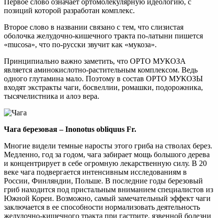
Первое слово означает ортомолекулярную идеологию, с
позиций которой разработан комплекс.
Второе слово в названии связано с тем, что слизистая
оболочка желудочно-кишечного тракта по-латыни пишется
«mucosa», что по-русски звучит как «мукоза».
Принципиально важно заметить, что ОРТО МУКОЗА
является аминокислотно-растительным комплексом. Ведь
одного глутамина мало. Поэтому в состав ОРТО МУКОЗЫ
входят экстракты чаги, босвеллии, ромашки, подорожника,
тысячелистника и алоэ вера.
Чага березовая – Inonotus obliquus Fr.
Многие видели темные наросты этого гриба на стволах берез.
Медленно, год за годом, чага забирает мощь большого дерева
и концентрирует в себе огромную лекарственную силу. В 20
веке чага подвергается интенсивным исследованиям в
России, Финляндии, Польше. В последние годы березовый
гриб находится под пристальным вниманием специалистов из
Южной Кореи. Возможно, самый замечательный эффект чаги
заключается в ее способности нормализовать деятельность
желудочно-кишечного тракта при гастрите, язвенной болезни