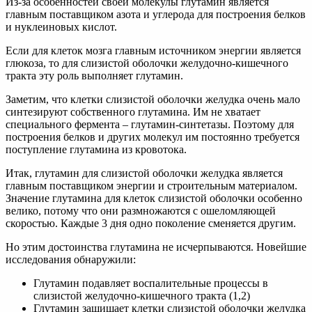
Из-за особенностей своей молекулы глутамин является
главным поставщиком азота и углерода для построения белков
и нуклеиновых кислот.
Если для клеток мозга главным источником энергии является
глюкоза, то для слизистой оболочки желудочно-кишечного
тракта эту роль выполняет глутамин.
Заметим, что клетки слизистой оболочки желудка очень мало
синтезируют собственного глутамина. Им не хватает
специального фермента – глутамин-синтетазы. Поэтому для
построения белков и других молекул им постоянно требуется
поступление глутамина из кровотока.
Итак, глутамин для слизистой оболочки желудка является
главным поставщиком энергии и строительным материалом.
Значение глутамина для клеток слизистой оболочки особенно
велико, потому что они размножаются с ошеломляющей
скоростью. Каждые 3 дня одно поколение сменяется другим.
Но этим достоинства глутамина не исчерпываются. Новейшие
исследования обнаружили:
Глутамин подавляет воспалительные процессы в
слизистой желудочно-кишечного тракта (1,2)
Глутамин защищает клетки слизистой оболочки желудка