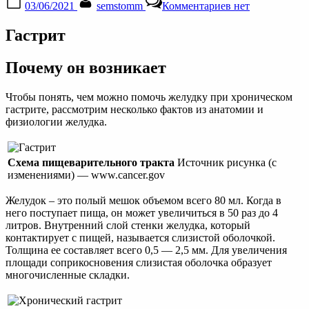
03/06/2021
semstomm
Комментариев
нет
on
записи
Комнатные
Гастрит
растения
что
лечат
Почему он возникает
болезни
Чтобы понять, чем можно помочь желудку при хроническом
гастрите, рассмотрим несколько фактов из анатомии и
физиологии желудка.
Схема пищеварительного тракта
Источник рисунка (с
изменениями) — www.cancer.gov
Желудок – это полый мешок объемом всего 80 мл. Когда в
него поступает пища, он может увеличиться в 50 раз до 4
литров. Внутренний слой стенки желудка, который
контактирует с пищей, называется слизистой оболочкой.
Толщина ее составляет всего 0,5 — 2,5 мм. Для увеличения
площади соприкосновения слизистая оболочка образует
многочисленные складки.