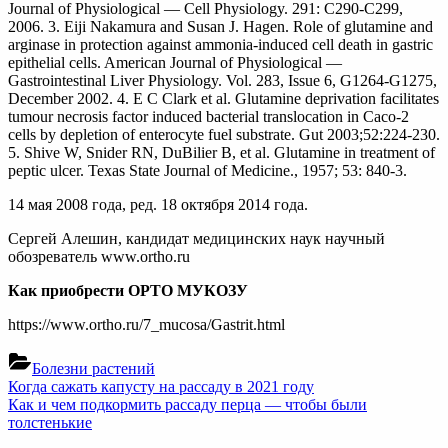
Journal of Physiological — Cell Physiology. 291: C290-C299,
2006. 3. Eiji Nakamura and Susan J. Hagen. Role of glutamine and
arginase in protection against ammonia-induced cell death in gastric
epithelial cells. American Journal of Physiological —
Gastrointestinal Liver Physiology. Vol. 283, Issue 6, G1264-G1275,
December 2002. 4. E C Clark et al. Glutamine deprivation facilitates
tumour necrosis factor induced bacterial translocation in Caco-2
cells by depletion of enterocyte fuel substrate. Gut 2003;52:224-230.
5. Shive W, Snider RN, DuBilier B, et al. Glutamine in treatment of
peptic ulcer. Texas State Journal of Medicine., 1957; 53: 840-3.
14 мая 2008 года, ред. 18 октября 2014 года.
Сергей Алешин, кандидат медицинских наук научный
обозреватель www.ortho.ru
Как приобрести ОРТО МУКОЗУ
https://www.ortho.ru/7_mucosa/Gastrit.html
Болезни растений
Навигация
Previous
Когда сажать капусту на рассаду в 2021 году
Post:
Next
Как и чем подкормить рассаду перца — чтобы были
по
Post:
толстенькие
записям