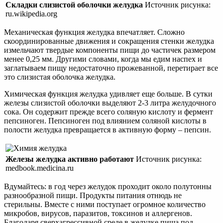
Складки слизистой оболочки желудка
Источник рисунка:
ru.wikipedia.org
Механическая функция желудка впечатляет. Cложно
скоординированные движения и сокращения стенки желудка
измельчают твердые компоненты пищи до частичек размером
менее 0,25 мм. Другими словами, когда мы едим наспех и
заглатываем пищу недостаточно прожеванной, перетирает все
это слизистая оболочка желудка.
Химическая функция желудка удивляет еще больше. В сутки
железы слизистой оболочки выделяют 2-3 литра желудочного
сока. Он содержит прежде всего соляную кислоту и фермент
пепсиноген. Пепсиноген под влиянием соляной кислоты в
полости желудка превращается в активную форму – пепсин.
Железы желудка активно работают
Источник рисунка:
medbook.medicina.ru
Вдумайтесь: в год через желудок проходит около полутонны
разнообразной пищи. Продукты питания отнюдь не
стерильны. Вместе с ними поступает огромное количество
микробов, вирусов, паразитов, токсинов и аллергенов.
Благодаря сверхагрессивной среде в желудке пища под