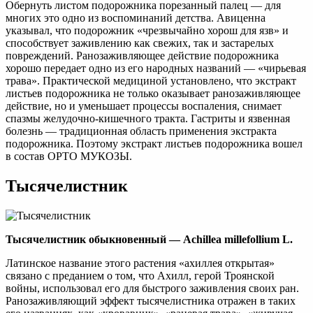
Обернуть листом подорожника порезанный палец — для
многих это одно из воспоминаний детства. Авиценна
указывал, что подорожник «чрезвычайно хорош для язв» и
способствует заживлению как свежих, так и застарелых
повреждений. Ранозаживляющее действие подорожника
хорошо передает одно из его народных названий — «чирьевая
трава». Практической медициной установлено, что экстракт
листьев подорожника не только оказывает ранозаживляющее
действие, но и уменьшает процессы воспаления, снимает
спазмы желудочно-кишечного тракта. Гастриты и язвенная
болезнь — традиционная область применения экстракта
подорожника. Поэтому экстракт листьев подорожника вошел
в состав ОРТО МУКОЗЫ.
Тысячелистник
Тысячелистник обыкновенный — Achillea millefollium L.
Латинское название этого растения «ахиллея открытая»
связано с преданием о том, что Ахилл, герой Троянской
войны, использовал его для быстрого заживления своих ран.
Ранозаживляющий эффект тысячелистника отражен в таких