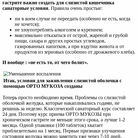
гастрите важно создать для слизистой кишечника
санаторные условия
. Правила очень простые:
ни в коем случае не переедать (особенно не есть, когда
не хочется);
не злоупотреблять алкоголем и курением;
максимально отказаться от острой, жареной и грубой
пищи, сахара и других простых углеводов,
газированных напитков, а при вздутии живота и от
продуктов из зерновых (особенно от дрожжевого хлеба).
И вообще : «не есть то, от чего болит».
Итак, условия для заживления слизистой оболочки с
помощью ОРТО МУКОЗА созданы
Теперь просто необходимо время. Проблемы со слизистой
оболочкой желудка, которые накапливались годами, не
решишь за неделю. Классический санаторный курс составляет
24 дня. Поэтому курс приема ОРТО МУКОЗЫ при
хроническом гастрите не меньше этого срока, а лучше 1-2
месяца. Одной упаковки (100 таблеток) хватает
приблизительно на 1 месяц. Первые признаки улучшения
состояния желудка можно заметить уже через 7-10 дней.