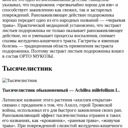
указывал, что подорожник «чрезвычайно хорош для язв» и
способствует заживлению как свежих, так и застарелых
повреждений. Ранозаживляющее действие подорожника
хорошо передает одно из его народных названий — «чирьевая
трава». Практической медициной установлено, что экстракт
листьев подорожника не только оказывает ранозаживляющее
действие, но и уменьшает процессы воспаления, снимает
спазмы желудочно-кишечного тракта. Гастриты и язвенная
болезнь — традиционная область применения экстракта
подорожника. Поэтому экстракт листьев подорожника вошел
в состав ОРТО МУКОЗЫ.
Тысячелистник
Тысячелистник обыкновенный — Achillea millefollium L.
Латинское название этого растения «ахиллея открытая»
связано с преданием о том, что Ахилл, герой Троянской
войны, использовал его для быстрого заживления своих ран.
Ранозаживляющий эффект тысячелистника отражен в таких
его названиях, как «кровавник», «раневая трава», «живучая
трава». При поврежденной слизистой желудочно-кишечного