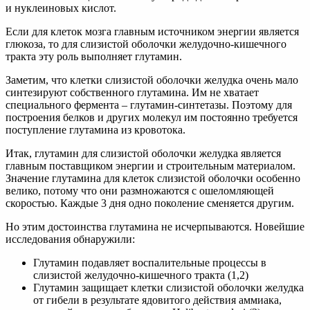
и нуклеиновых кислот.
Если для клеток мозга главным источником энергии является
глюкоза, то для слизистой оболочки желудочно-кишечного
тракта эту роль выполняет глутамин.
Заметим, что клетки слизистой оболочки желудка очень мало
синтезируют собственного глутамина. Им не хватает
специального фермента – глутамин-синтетазы. Поэтому для
построения белков и других молекул им постоянно требуется
поступление глутамина из кровотока.
Итак, глутамин для слизистой оболочки желудка является
главным поставщиком энергии и строительным материалом.
Значение глутамина для клеток слизистой оболочки особенно
велико, потому что они размножаются с ошеломляющей
скоростью. Каждые 3 дня одно поколение сменяется другим.
Но этим достоинства глутамина не исчерпываются. Новейшие
исследования обнаружили:
Глутамин подавляет воспалительные процессы в
слизистой желудочно-кишечного тракта (1,2)
Глутамин защищает клетки слизистой оболочки желудка
от гибели в результате ядовитого действия аммиака,