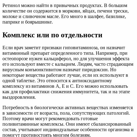
Ретинол можно найти в привычных продуктах. В большом
количестве он содержится в моркови, яйцах, печени трески,
молоке и сливочном масле. Его много в шалфее, базилике,
паприке и боярышнике.
Комплекс или по отдельности
Если врач заметит признаки гиповитаминоза, он назначит
витаминный препарат определенного типа. Например, при
остеопорозе нужен кальциферол, но для улучшения эффекта
его используют вместе с кальцием. Людям, часто страдающим
вирусным конъюнктивитом назначат пиридоксин. Но
некоторые вещества работают лучше, если их используют в
одной таблетке. Это относится к антиоксидантному
комплексу из витаминов А, Е и С. Его можно использовать
как для профилактики снижения иммунитета, так и на этапе
выздоровления.
Потребность в биологически активных веществах изменяется
в зависимости от возраста, пола, сопутствующих патологий.
Поэтому врачи могут рекомендовать готовые
поливитаминные комплексы. Они имеют сбалансированный
состав, учитывают индивидуальные особенности организма и
помогут противостоять многим болезням.