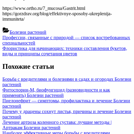
https://www.ortho.ru/7_mucosa/Gastrit.html
https://gorzdrav.org/blog/effektivnye-sposoby-ukreplenija-
immuniteta/
Болезни растений
Навигация
Previous
Профессии, связанные с природой — список востребованных
Post:
специальностей
по
Next
Флористика для начинающих: техники составления букетов,
записям
Post:
виды и принципы сочетания цветов
Похожие статьи
Борьба с вредителями и болезнями в садах и огородах
Болезни
растений
Фитоспорин-М, биофунгицид (разновидности и как
применять)
Болезни растений
Пиелонефрит — симптомы, профилактика и лечение
Болезни
растений
Почему у драцены сохнут листья, причины и лечение
Болезни
растений
Лечение артроза коленного сустава: лучшие методы |
Артракам
Болезни растений
Наиболее эффективные меры борьбы с вредителями