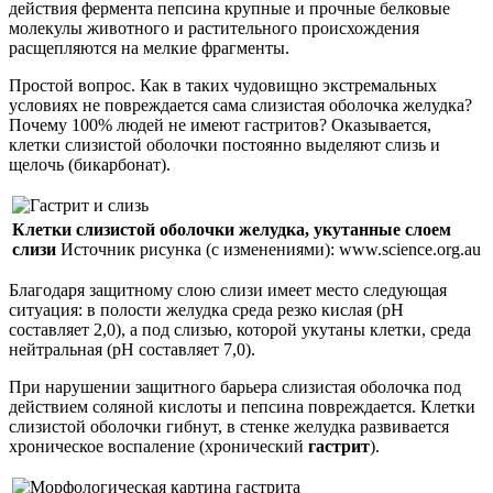
действия фермента пепсина крупные и прочные белковые
молекулы животного и растительного происхождения
расщепляются на мелкие фрагменты.
Простой вопрос. Как в таких чудовищно экстремальных
условиях не повреждается сама слизистая оболочка желудка?
Почему 100% людей не имеют гастритов? Оказывается,
клетки слизистой оболочки постоянно выделяют слизь и
щелочь (бикарбонат).
Клетки слизистой оболочки желудка, укутанные слоем
слизи
Источник рисунка (с изменениями): www.science.org.au
Благодаря защитному слою слизи имеет место следующая
ситуация: в полости желудка среда резко кислая (pH
составляет 2,0), а под слизью, которой укутаны клетки, среда
нейтральная (pH составляет 7,0).
При нарушении защитного барьера слизистая оболочка под
действием соляной кислоты и пепсина повреждается. Клетки
слизистой оболочки гибнут, в стенке желудка развивается
хроническое воспаление (хронический
гастрит
).