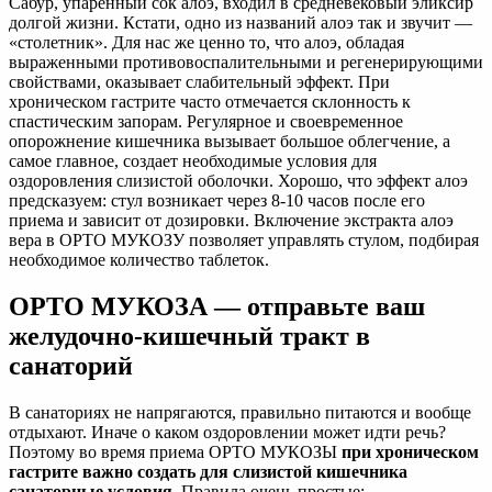
Сабур, упаренный сок алоэ, входил в средневековый эликсир
долгой жизни. Кстати, одно из названий алоэ так и звучит —
«столетник». Для нас же ценно то, что алоэ, обладая
выраженными противовоспалительными и регенерирующими
свойствами, оказывает слабительный эффект. При
хроническом гастрите часто отмечается склонность к
спастическим запорам. Регулярное и своевременное
опорожнение кишечника вызывает большое облегчение, а
самое главное, создает необходимые условия для
оздоровления слизистой оболочки. Хорошо, что эффект алоэ
предсказуем: стул возникает через 8-10 часов после его
приема и зависит от дозировки. Включение экстракта алоэ
вера в ОРТО МУКОЗУ позволяет управлять стулом, подбирая
необходимое количество таблеток.
ОРТО МУКОЗА — отправьте ваш
желудочно-кишечный тракт в
санаторий
В санаториях не напрягаются, правильно питаются и вообще
отдыхают. Иначе о каком оздоровлении может идти речь?
Поэтому во время приема ОРТО МУКОЗЫ
при хроническом
гастрите важно создать для слизистой кишечника
санаторные условия
. Правила очень простые: