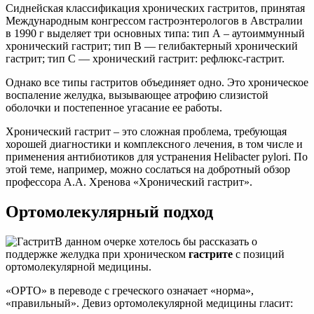
Сиднейская классификация хронических гастритов, принятая
Международным конгрессом гастроэнтерологов в Австралии
в 1990 г выделяет три основных типа: тип А – аутоиммунный
хронический гастрит; тип В — гелибактерный хронический
гастрит; тип С — хронический гастрит: рефлюкс-гастрит.
Однако все типы гастритов объединяет одно. Это хроническое
воспаление желудка, вызывающее атрофию слизистой
оболочки и постепенное угасание ее работы.
Хронический гастрит – это сложная проблема, требующая
хорошей диагностики и комплексного лечения, в том числе и
применения антибиотиков для устранения Helibacter pylori. По
этой теме, например, можно сослаться на добротный обзор
профессора А.А. Хренова «Хронический гастрит».
Ортомолекулярный подход
В данном очерке хотелось бы рассказать о
поддержке желудка при хроническом
гастрите
с позиций
ортомолекулярной медицины.
«ОРТО» в переводе с греческого означает «норма»,
«правильный». Девиз ортомолекулярной медицины гласит: