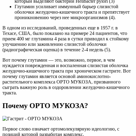
который выделяют бактерии Helibacter pylori (3)
Глутамин усиливает иммунный барьер слизистой
оболочки желудочно-кишечного тракта и препятствует
проникновению через нее микроорганизмов (4).
В одном из исследований, проведенных еще в 1957 г. в
Техасе, США, было показано на примере 24 пациентов, что
прием 400 мг глутамина 4 раза в сутки приводил к стойкому
улучшению или заживлению слизистой оболочки
(радиографическая оценка) в течение 2-4 недель (5).
Вот почему глутамин — это, возможно, первое, в чем
нуждается поврежденная и воспаленная слизистая оболочка
желудочно-кишечного тракта при хроническом гастрите. Вот
почему глутамин является основой аминокислотно-
растительного комплекса ОРТО МУКОЗА, призванного
сыграть важную роль в оздоровлении желудочно-кишечного
тракта.
Почему ОРТО МУКОЗА?
Первое слово означает ортомолекулярную идеологию, с
позиций которой разработан комплекс.