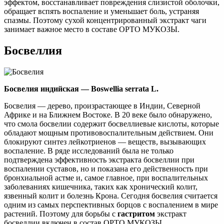
эффектом, восстанавливает повреждения слизистой оболочки,
обращает вспять воспаление и уменьшает боль, устраняя
спазмы. Поэтому сухой концентрированный экстракт чаги
занимает важное место в составе ОРТО МУКОЗЫ.
Босвеллия
Босвелия индийская — Boswellia serrata L.
Босвелия — дерево, произрастающее в Индии, Северной
Африке и на Ближнем Востоке. В 20 веке было обнаружено,
что смола босвелии содержит босвеллиевые кислоты, которые
обладают мощным противовоспалительным действием. Они
блокируют синтез лейкотриенов — веществ, вызывающих
воспаление. В ряде исследований была не только
подтверждена эффективность экстракта босвеллии при
воспалении суставов, но и показана его действенность при
бронхиальной астме и, самое главное, при воспалительных
заболеваниях кишечника, таких как хронический колит,
язвенный колит и болезнь Крона. Сегодня босвелия считается
одним из самых перспективных борцов с воспалением в мире
растений. Поэтому для борьбы с
гастритом
экстракт
босвеллии включен в состав ОРТО МУКОЗЫ.