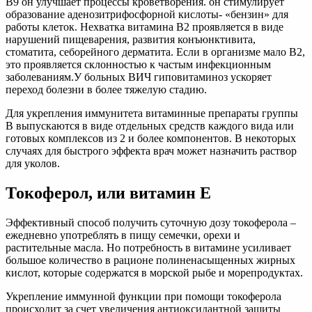
В9 он улучшает процессы кроветворения. он стимулирует
образование аденозитрифосфорной кислоты- «бензин» для
работы клеток. Нехватка витамина В2 проявляется в виде
нарушений пищеварения, развития конъюнктивита,
стоматита, себорейного дерматита. Если в организме мало В2,
это проявляется склонностью к частым инфекционным
заболеваниям.У больных ВИЧ гиповитаминоз ускоряет
переход болезни в более тяжелую стадию.
Для укрепления иммунитета витаминные препараты группы
В выпускаются в виде отдельных средств каждого вида или
готовых комплексов из 2 и более компонентов. В некоторых
случаях для быстрого эффекта врач может назначить раствор
для уколов.
Токоферол, или витамин Е
Эффективный способ получить суточную дозу токоферола –
ежедневно употреблять в пищу семечки, орехи и
растительные масла. Но потребность в витамине усиливает
большое количество в рационе полиненасыщенных жирных
кислот, которые содержатся в морской рыбе и морепродуктах.
Укрепление иммунной функции при помощи токоферола
происходит за счет увеличения антиоксидантной защиты