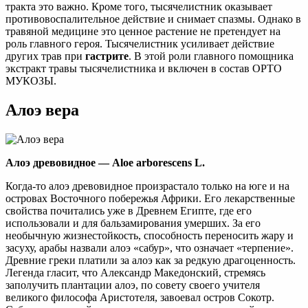
тракта это важно. Кроме того, тысячелистник оказывает
противовоспалительное действие и снимает спазмы. Однако в
травяной медицине это ценное растение не претендует на
роль главного героя. Тысячелистник усиливает действие
других трав при
гастрите
. В этой роли главного помощника
экстракт травы тысячелистника и включен в состав ОРТО
МУКОЗЫ.
Алоэ вера
Алоэ древовидное — Aloe arborescens L.
Когда-то алоэ древовидное произрастало только на юге и на
островах Восточного побережья Африки. Его лекарственные
свойства почитались уже в Древнем Египте, где его
использовали и для бальзамирования умерших. За его
необычную жизнестойкость, способность переносить жару и
засуху, арабы назвали алоэ «сабур», что означает «терпение».
Древние греки платили за алоэ как за редкую драгоценность.
Легенда гласит, что Александр Македонский, стремясь
заполучить плантации алоэ, по совету своего учителя
великого философа Аристотеля, завоевал остров Сокотр.