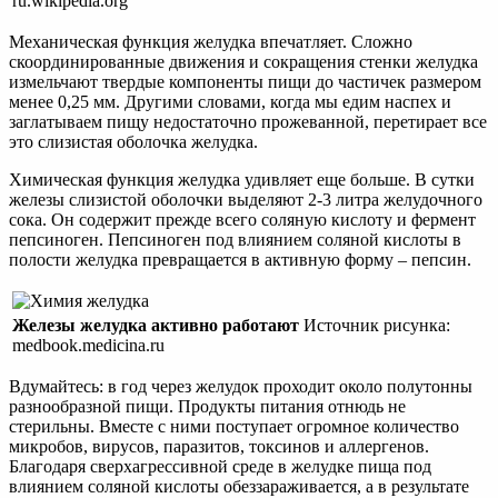
ru.wikipedia.org
Механическая функция желудка впечатляет. Cложно
скоординированные движения и сокращения стенки желудка
измельчают твердые компоненты пищи до частичек размером
менее 0,25 мм. Другими словами, когда мы едим наспех и
заглатываем пищу недостаточно прожеванной, перетирает все
это слизистая оболочка желудка.
Химическая функция желудка удивляет еще больше. В сутки
железы слизистой оболочки выделяют 2-3 литра желудочного
сока. Он содержит прежде всего соляную кислоту и фермент
пепсиноген. Пепсиноген под влиянием соляной кислоты в
полости желудка превращается в активную форму – пепсин.
Железы желудка активно работают
Источник рисунка:
medbook.medicina.ru
Вдумайтесь: в год через желудок проходит около полутонны
разнообразной пищи. Продукты питания отнюдь не
стерильны. Вместе с ними поступает огромное количество
микробов, вирусов, паразитов, токсинов и аллергенов.
Благодаря сверхагрессивной среде в желудке пища под
влиянием соляной кислоты обеззараживается, а в результате