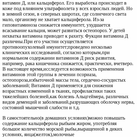
витамин Д, или кальциферол. Его выработка происходит в
коже под влиянием ультрафиолета у всех взрослых людей. Но
в зимний сезон, в северных широтах, где солнечного света
мало, организму не хватает кальциферола. Из-за
гиповитаминоза снижается иммунитет, ухудшается
всасывание кальция, может развиться остеопороз. У детей
нехватка витамина приводит к рахиту. Фукции витамина Д
различны.При его участии осуществляется
противоопухолевый имунитет;проведено несколько
клинических исследований, согласно которым,при
нормальном содержании витаминов Д риск развития,
например, рака кишечника снижается, практически, вчетверо.
В настоящее время,исследуется возможность применения
витаминов этой группы в лечении псориаза,
остеопороза,избыточной массы тела, сердечно-сосудистых
заболеваний; Витамин Д применяется для снижения
возрастных изменений в тканях, профилактики таких
тяжелейших болезней,как болезнь Альцгеймера, различных
видов деменций и заболеваний,разрушающих оболочку нерва,
состояний мышечной слабости и т.д.
В самостоятельно(в домашних условиях)можно повышать
содержание кальциферола рыбьим жиром, употребляя
большое количество морской рыбы,выращенной в диких
условиях, яица(желток),молочные