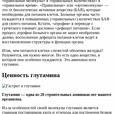
«правильные молекулы» в «правильных количествах» в
«правильное время». «Правильные» или «ортомолекулы» —
это те биологически активные вещества (БАВ), которые
необходимы для питания клеток. Больные органы часто
нуждаются в повышенных («правильных») количествах БАВ
для своего питания. Кстати, «атрофия» в переводе с
греческого означает дословно «дефицит питания». Если
процесс атрофии больного органа не зашел необратимо
далеко, восполнение дефицита питания клеток ведет к
восстановлению структуры и функции органа.
Итак, чем питаются клетки слизистой оболочки желудка?
Разумеется, им нужно многое. Но есть одно вещество, в
котором они особенно нуждаются. Это аминокислота
глутамин.
Ценность глутамина
Глутамин — одна из 20 строительных аминокислот нашего
организма.
Из-за особенностей своей молекулы глутамин является
главным поставщиком азота и углерода для построения белков