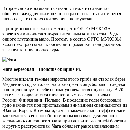
Второе слово в названии связано с тем, что слизистая
оболочка желудочно-кишечного тракта по-латыни пишется
«mucosa», что по-русски звучит как «мукоза».
Принципиально важно заметить, что ОРТО МУКОЗА
является аминокислотно-растительным комплексом. Ведь
одного глутамина мало. Поэтому в состав ОРТО МУКОЗЫ
входят экстракты чаги, босвеллии, ромашки, подорожника,
тысячелистника и алоэ вера.
Чага березовая – Inonotus obliquus Fr.
Многие видели темные наросты этого гриба на стволах берез.
Медленно, год за годом, чага забирает мощь большого дерева
и концентрирует в себе огромную лекарственную силу. В 20
веке чага подвергается интенсивным исследованиям в
России, Финляндии, Польше. В последние годы березовый
гриб находится под пристальным вниманием специалистов из
Южной Кореи. Возможно, самый замечательный эффект чаги
заключается в ее способности нормализовать деятельность
желудочно-кишечного тракта при гастрите, язвенной болезни
и других расстройствах. Чага обладает ранозаживляющим