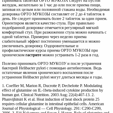
Принимать таблетки ОРТО МУКОЗА следует на пустой
желудок, желательно за 1 час до или после приема пищи,
запивая их целым или половиной стакана воды. Необходимая
дозировка ОРТО МУКОЗЫ составляет от 2 до 4 таблеток в
день. Не следует принимать более 2 таблеток за один прием.
Ориентиром является качество стула. При правильно
подобранной дозировке отмечается регулярный мягкий
комфортный стул. При разжижении стула можно начинать с
одной таблетки. Примерно через неделю приема
слабительный эффект постепенно уменьшается и можно
увеличивать дозировку. Оздоровительные и
профилактические курсы приема ОРТО МУКОЗЫ при
хроническом
гастрите
можно устраивать 1-2 раза в год.
Полезно принимать ОРТО МУКОЗУ и после устранения
бактерий Helibacter pylori с помощью антибиотиков. Ведь
остаточные явления хронического воспаления после
устранения Helibacter pylori могут длиться месяцы и годы.
1. Coeffier M, Marion R, Ducrotte P, Dechelotte P. Modulating
effect of glutamine on IL-1beta-induced cytokine production by
human gut. Clinical Nutrition. 2003 Aug; 22(4):407-13. 2.
Phanvijhitsiri K et al. Heat induction of heat shock protein 25
requires cellular glutamine in intestinal epithelial cells. American
Journal of Physiological — Cell Physiology. 291: C290-C299,
2006. 3. Eiji Nakamura and Susan J. Hagen. Role of glutamine and