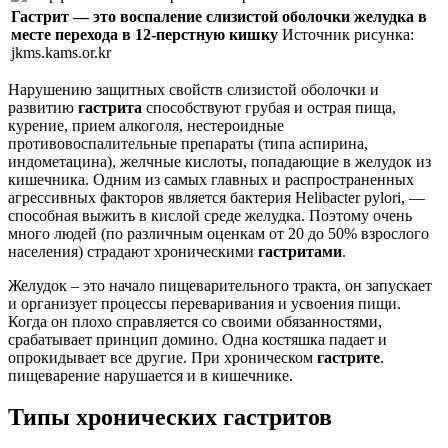
Гастрит — это воспаление слизистой оболочки желудка в
месте перехода в 12-перстную кишку
Источник рисунка:
jkms.kams.or.kr
Нарушению защитных свойств слизистой оболочки и
развитию
гастрита
способствуют грубая и острая пища,
курение, прием алкоголя, нестероидные
противовоспалительные препараты (типа аспирина,
индометацина), желчные кислоты, попадающие в желудок из
кишечника. Одним из самых главных и распространенных
агрессивных факторов является бактерия Helibacter pylori, —
способная выжить в кислой среде желудка. Поэтому очень
много людей (по различным оценкам от 20 до 50% взрослого
населения) страдают хроническими
гастритами
.
Желудок – это начало пищеварительного тракта, он запускает
и организует процессы переваривания и усвоения пищи.
Когда он плохо справляется со своими обязанностями,
срабатывает принцип домино. Одна костяшка падает и
опрокидывает все другие. При хроническом
гастрите
.
пищеварение нарушается и в кишечнике.
Типы хронических гастритов