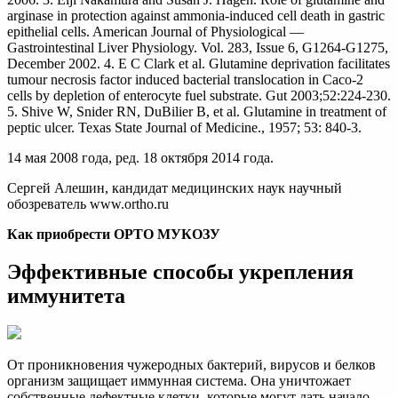
arginase in protection against ammonia-induced cell death in gastric
epithelial cells. American Journal of Physiological —
Gastrointestinal Liver Physiology. Vol. 283, Issue 6, G1264-G1275,
December 2002. 4. E C Clark et al. Glutamine deprivation facilitates
tumour necrosis factor induced bacterial translocation in Caco-2
cells by depletion of enterocyte fuel substrate. Gut 2003;52:224-230.
5. Shive W, Snider RN, DuBilier B, et al. Glutamine in treatment of
peptic ulcer. Texas State Journal of Medicine., 1957; 53: 840-3.
14 мая 2008 года, ред. 18 октября 2014 года.
Сергей Алешин, кандидат медицинских наук научный
обозреватель www.ortho.ru
Как приобрести ОРТО МУКОЗУ
Эффективные способы укрепления
иммунитета
От проникновения чужеродных бактерий, вирусов и белков
организм защищает иммунная система. Она уничтожает
собственные дефектные клетки, которые могут дать начало