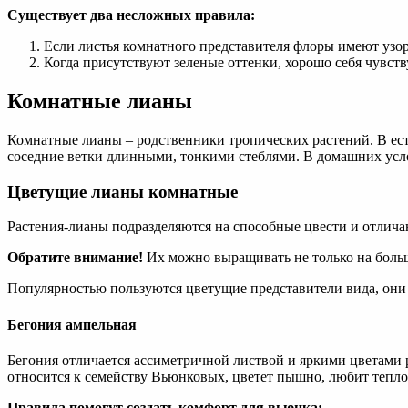
Существует два несложных правила:
Если листья комнатного представителя флоры имеют узор 
Когда присутствуют зеленые оттенки, хорошо себя чувств
Комнатные лианы
Комнатные лианы – родственники тропических растений. В естес
соседние ветки длинными, тонкими стеблями. В домашних усло
Цветущие лианы комнатные
Растения-лианы подразделяются на способные цвести и отлич
Обратите внимание!
Их можно выращивать не только на большо
Популярностью пользуются цветущие представители вида, они 
Бегония ампельная
Бегония отличается ассиметричной листвой и яркими цветами р
относится к семейству Вьюнковых, цветет пышно, любит тепло.
Правила помогут создать комфорт для вьюнка: