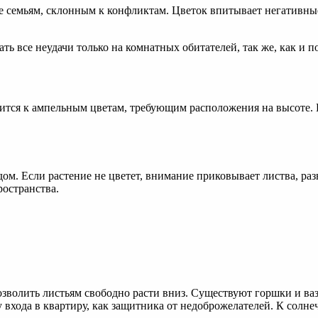
 семьям, склонным к конфликтам. Цветок впитывает негативные
ать все неудачи только на комнатных обитателей, так же, как и п
тся к ампельным цветам, требующим расположения на высоте. В
. Если растение не цветет, внимание приковывает листва, раз
ространства.
волить листьям свободно расти вниз. Существуют горшки и ва
у входа в квартиру, как защитника от недоброжелателей. К солн