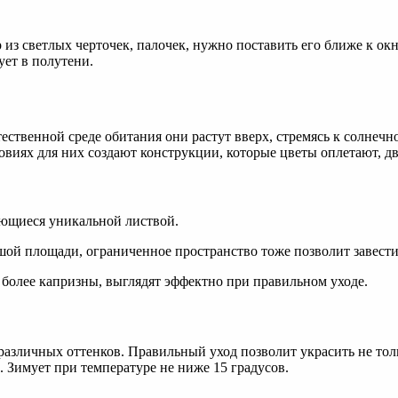
из светлых черточек, палочек, нужно поставить его ближе к окн
ует в полутени.
твенной среде обитания они растут вверх, стремясь к солнечном
виях для них создают конструкции, которые цветы оплетают, дв
ающиеся уникальной листвой.
й площади, ограниченное пространство тоже позволит завести де
более капризны, выглядят эффектно при правильном уходе.
азличных оттенков. Правильный уход позволит украсить не тольк
 Зимует при температуре не ниже 15 градусов.