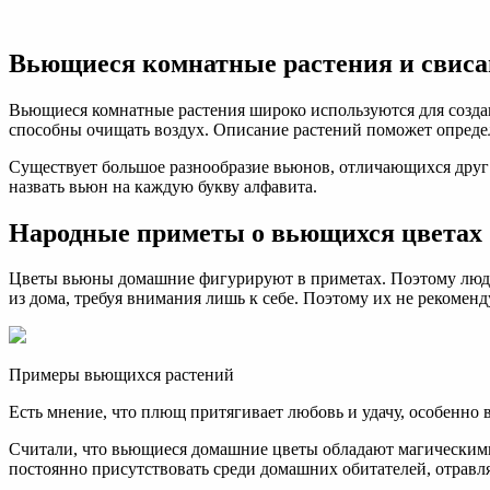
Вьющиеся
комнатные
растения
Вьющиеся комнатные растения и свис
и
свисающие
лианы
Вьющиеся комнатные растения широко используются для созда
способны очищать воздух. Описание растений поможет определ
Существует большое разнообразие вьюнов, отличающихся друг 
назвать вьюн на каждую букву алфавита.
Народные приметы о вьющихся цветах
Цветы вьюны домашние фигурируют в приметах. Поэтому люди
из дома, требуя внимания лишь к себе. Поэтому их не рекоме
Примеры вьющихся растений
Есть мнение, что плющ притягивает любовь и удачу, особенно 
Считали, что вьющиеся домашние цветы обладают магическими 
постоянно присутствовать среди домашних обитателей, отравл