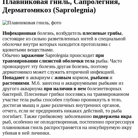
Плавниковая гниль, Сапролегния,
Дерматомикоз (Saprolegnia)
Инфекционная
болезнь, возбудитель
плесневые грибы
,
состоящие из сильно разветвленных нитей в специальной
оболочке внутри которых находится протоплазма с
ядовитыми веществами.
Обычно
заражение
Saprolegnia происходит
при
травмировании слизистой оболочки тела
рыбы. Часто
провоцирует эту болезнь другая болезнь, поэтому
дерматомикоз может служить вторичной инфекцией.
Попадают
в аквариум с
живым
кормом,
рыбами
и
растениями
. М.б. занесена и аквариумными рыбками из
другого аквариума
при наличии в нем
болезнетворных
бактерий. Плесневые грибки поселяясь на травмированном
участке тела рыбы способен глубоко проникнуть в тело,
достигая мышц и даже различных внутренних органов,
отчего, если не предпринять никаких действий, то рыба
погибает. Также грибковому заболеванию
подвержена икра
рыб, особенно не оплодотворенная, постепенно прогрессируя
плавниковая гниль распространяется на инкубируемую икру
убивая в ней личинки.