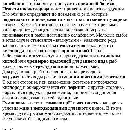
колебания
Т также могут послужить
причиной болезни
.
Недостаток кислорода
может привести к смерти
от удушья
.
Его обычно определяют по поведению рыб, которые
поднимаются к поверхности
воды и
заглатывают пузырьки
воздуха. Хуже обстоит дело, если нет заметных признаков
кислородного дефицита, тогда надлежащие меры не
принимаются и рыбы постепенно ослабевают. Молодые рыбы
в этом случае становятся «затянутыми». Различного рода
заболевания и смерть
из-за недостаточного
количества
кислорода
наступают скорее
при высокой Т
воды.
Заболевания
могут
наступить при содержании в
слишком
кислой
или
чрезмерно щелочной
для
данного вида
рыб
воде, а также в
чересчур мягкой
либо
жесткой
.
Для ряда видов рыб противопоказана чрезмерная
загруженность воды различными
органическими остатками
.
С одной стороны, при разложении остатков потребляется
кислород
и обнаруживается его
дефицит
, с другой стороны,
образуются продукты разложения, например соединения
азота
и
серы
, сами по себе
ядовитые
.
Г
уминовые
кислоты
снижают рН
и
жесткость
воды, делая
условия жизни
неподходящими
для многих видов. В то же
время других рыб можно содержать длительное время в тех
же условиях без видимого вреда.