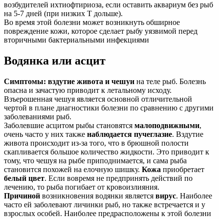
возбудителей ихтиофтириоза, если оставить аквариум без рыб
на 5-7 дней (при низких Т дольше).
Во время этой болезни может возникнуть обширное
повреждение кожи, которое сделает рыбу уязвимой перед
вторичными бактериальными инфекциями
Водянка или асцит
Симптомы:
вздутие живота и чешуи
на теле рыб. Болезнь
опасна и зачастую приводит к летальному исходу.
Взъерошенная чешуя является основной отличительной
чертой в плане диагностики болезни по сравнению с другими
заболеваниями рыб.
Заболевшие асцитом рыбы становятся
малоподвижными
,
очень часто у них также
наблюдается пучеглазие
. Вздутие
живота происходит из-за того, что в брюшной полости
скапливается большое количество жидкости. Это приводит к
тому, что чешуя на рыбе приподнимается, и сама рыба
становится похожей на елочную шишку.
Кожа
приобретает
белый цвет
. Если вовремя не предпринять действий по
лечению, то рыба погибает от кровоизлияния.
Причиной
возникновения водянки является
вирус
. Наиболее
часто ей заболевают личинки рыб, но также встречается и у
взрослых особей. Наиболее предрасположены к этой болезни