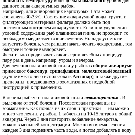
повысить температуру
воды до
максимального
уровня для
данного вида аквариумных рыбок.
Например, для живородящих карпозубых Т эта может
составлять 30-33ºС. Состояние аквариумной воды, грунта и
фильтрующего материала фильтра должно быть под
постоянным контролем аквариумиста. Если при улучшении
условий содержания рыб плавниковая гниль не проходит, то
необходимо медикаментозное лечение. Но надо успеть не
запустить болезнь, чем раньше начать лечить лекарствами, тем
быстрее и точнее выздоровеет.
Желательно проделывать такие серии лечебных процедур
пару раз в день, например, утром и вечером.
Для лечения плавниковой гнили у рыбок
в общем аквариуме
применяют
бактопур
,
трипафлавин
,
малахитовый зеленый
(лучше вместо него использовать
Антипар
), а также другие
препараты, продающиеся в зоомагазинах с подробной
инструкцией к применению.
Я лечила рыбку от плавниковой гнили
левомицетином
. И
вылечила от этой болезни. Посоветовали продавцы из
зоомагазина. Как поняла из их слов и практики — им можно
много что лечить у рыбок. 1 таблетка на 10-15 литров в общий
аквариум. Через 3 дня повторить добавление лекарства,
можно в меньшей концентрации. Можно во время лечения
каждые 3 дня подменять часть воды, а потом добавлять в воду