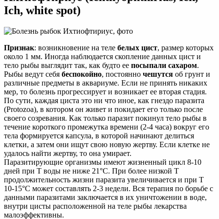
Ich, white spot)
Признак
: возникновение на теле
белых цист
, размер которых
около 1 мм. Иногда наблюдается скопление данных цист и
тело рыбы выглядит так, как будто ее
посыпали сахаром
.
Рыбы ведут себя
беспокойно
, постоянно
чешутся
об грунт и
различные предметы в аквариуме. Если не принять никаких
мер, то болезнь прогрессирует и возникает ее вторая стадия.
По сути, каждая циста это ни что иное, как гнездо паразита
(Protozoa), в котором он живет и покидает его только после
своего созревания. Как только паразит покинул тело рыбы в
течение короткого промежутка времени (2-4 часа) вокруг его
тела формируется капсула, в которой начинают делиться
клетки, а затем они ищут свою новую жертву. Если клетке не
удалось найти жертву, то она умирает.
Паразитирующие организмы имеют жизненный цикл 8-10
дней при Т воды не ниже 21°C. При более низкой Т
продолжительность жизни паразита увеличивается и при Т
10-15°С может составлять 2-3 недели. Вся терапия по борьбе с
данными паразитами заключается в их уничтожении в воде,
внутри цисты расположенной на теле рыбы лекарства
малоэффективны.