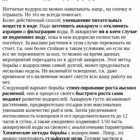
Нитчатые водоросли можно наматывать, напр., на спичку и
отрывать. Но это не всегда помогает.
Более действенный способ:
уменьшение питательных
веществ в воде
. Надо
затемнить аквариум
и
отключить
аэрацию
и
фильтрацию
воды. В аквариуме
ни в коем случае
не подменяют воду
, пока в нем водоросли полностью не
погибнут. За высшие растения в этом случае переживать не
стоит, т.к. они более стойкие к таким условиям, но если вы
все же переживаете за них, то можно на время данных
мероприятий пересадить их в другой аквариум. Этот метод
борьбы с водорослями самый долгий, может продолжаться
несколько недель. Не включайте освещение, т.к. даже
временное его включение может свести всю вашу работу на
нет.
Следующий вариант борьбы:
стимулирование роста
высших
растений
, они в процессе своего
быстрого роста сами
подавят
развитие водорослей. Аквариум густо засаживают
растениями, предварительно отсадив или максимально
уменьшив количество рыб в нем. Затем увеличивают
интенсивность освещения и его продолжительность до 12
часов в сутки, а также ежедневно подменяют 1/10 часть
аквариумной воды на свежую с аналогичными параметрами.
Химические методы борьбы
с водорослями . Напр., их
можно уничтожить
сульфатом меди
. Готовят раствор в