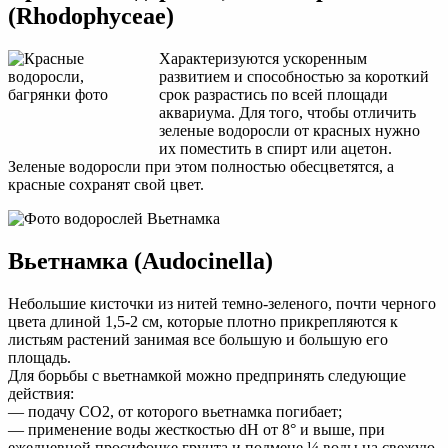
(Rhodophyceae)
Характеризуются ускоренным
развитием и способностью за короткий
срок разрастись по всей площади
аквариума. Для того, чтобы отличить
зеленые водоросли от красных нужно
их поместить в спирт или ацетон.
Зеленые водоросли при этом полностью обесцветятся, а
красные сохранят свой цвет.
Вьетнамка (Audocinella)
Небольшие кисточки из нитей темно-зеленого, почти черного
цвета длиной 1,5-2 см, которые плотно прикрепляются к
листьям растений занимая все большую и большую его
площадь.
Для борьбы с вьетнамкой можно предпринять следующие
действия:
— подачу CO2, от которого вьетнамка погибает;
— применение воды жесткостью dH от 8° и выше, при
ежедневной просифонке грунта и подмене ¼ воды на свежую