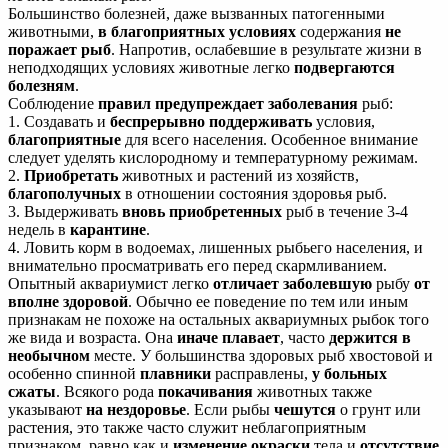
Большинство болезней, даже вызванных патогенными
животными,
в благоприятных условиях
содержания
не
поражает рыб
. Напротив, ослабевшие в результате жизни в
неподходящих условиях животные легко
подвергаются
болезням
.
Соблюдение
правил
предупреждает заболевания
рыб:
1. Создавать и
беспрерывно поддерживать
условия,
благоприятные
для всего населения. Особенное внимание
следует уделять кислородному и температурному режимам.
2.
Приобретать
животных и растений из хозяйств,
благополучных
в отношении состояния здоровья рыб.
3. Выдерживать
вновь приобретенных
рыб в течение 3-4
недель в
карантине
.
4. Ловить корм в водоемах, лишенных рыбьего населения, и
внимательно просматривать его перед скармливанием.
Опытный аквариумист легко
отличает заболевшую
рыбу
от
вполне здоровой
. Обычно ее поведение по тем или иным
признакам не похоже на остальных аквариумных рыбок того
же вида и возраста. Она
иначе плавает
, часто
держится в
необычном
месте. У большинства здоровых рыб хвостовой и
особенно спинной
плавники
расправлены,
у больных
сжаты
. Всякого рода
покачивания
животных также
указывают
на нездоровье
. Если рыбы
чешутся
о грунт или
растения, это также часто служит неблагоприятным
признаком, равно как и
изменение окраски
тела и
отсутствие