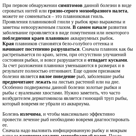
При первом обнаружении
симптомов
данной болезни в виде
сероватых нитей или
грязно-серого мохообразного налета
,
можете не сомневаться – это плавниковая гниль.
Проявления плавниковой гнили у рыбок ярко выражены и
заметны невооруженным глазом.
В самом начале
развития
заболевание проявляется в виде помутнения или некоторого
побледнения краев плавнико
в аквариумных рыбок.
Края
плавников становятся бело-голубого оттенка и
начинают постепенно разрушаться
. Сначала плавник как бы
растрепывается по краю, затем, при отсутствии улучшений
состояния рыбки, и вовсе разрушается и
отпадает кусками
.
За счет разложения плавники уменьшаются в размерах и в
результате полностью отгнивают. Еще одним признаком
болезни является
вялое поведение
рыб, заболевшие рыбы
предпочитают лежать
на листьях растений или на дне.
Особенно подвержены данной болезни золотые рыбки и
рыбы с вуалевыми хвостами. Нужно заметить, что часто
возбудителем дерматомикоза является гниющий труп рыбы,
который вовремя не убрали из аквариума.
Болезнь
излечима
, и чтобы максимально эффективно
провести лечение рыб необходимо вовремя диагностировать
ее.
Сначала надо выловить инфицированную рыбку и мокрым
ватным
тампоном удалить мохообразный налет
. После