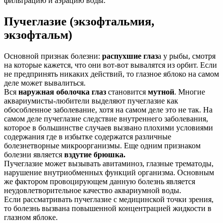
фильтрацию и аэрацию воды.
Пучеглазие (экзофтальмия,
экзофтальм)
Основной признак болезни:
распухшие глаз
а у рыбы, смотря
на которые кажется, что они вот-вот вывалятся из орбит. Если
не предпринять никаких действий, то глазное яблоко на самом
деле может вывалиться.
Вся
наружная оболочка глаз
становится
мутной
. Многие
аквариумисты-любители выделяют пучеглазие как
обособленное заболевание, хотя на самом деле это не так. На
самом деле пучеглазие следствие внутреннего заболевания,
которое в большинстве случаев вызвано плохими условиями
содержания где в избытке содержатся различные
болезнетворные микроорганизмы. Еще одним признаком
болезни является
вздутие брюшка.
Пучеглазие может вызывать авитаминоз, глазные трематоды,
нарушение внутриобменных функций организма. Основным
же фактором провоцирующем данную болезнь является
неудовлетворительное качество аквариумной воды.
Если рассматривать пучеглазие с медицинской точки зрения,
то болезнь вызвана повышенной концентрацией жидкости в
глазном яблоке.