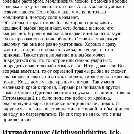
соленым раствором. Моллинезиям можно, их можно вообще
содержать в чуть соленоватой воде. А соль хорошо убивает
всякую гадость. Но в общем аква у меня не только
моллинезии, поэтому соли в нем нет.
Обязательно карантиновый аква хорошо прикрывать
крышкой, рыбка нервничает, есть больше шансов, что
выпрыгнет. В роли крышки для карантийника использую
кусок прозрачного поликарбоната. Оставила маленькую
щелочку, так она все равно ухитрилась. Хорошо я сразу
заметила, подняла и обратно в аква, но теперь плотно
прикрыв. Также при выпрыгивании рыбка может
повредиться обо что-то острое или сильно удариться,
повредить плавательный пузырь и т.д.. И тут даже если Вы
вовремя заметили, то от серьезной травмы рыбка не сможет
как раньше плавать, питаться, в общем, гиблое дело и крышка
нужна. Когда дома у аква крышку снимаю. Так у меня
маленький крабик пропал. Первый раз поймала в другой
комнате, кошка бдительная помогла, указала на дивного зверя.
Потом месяца 2 не было попыток побега от крабика,
благополучно нарастил новый панцирь после линьки. И
вдруг исчез, искала, выставила миски с водой, чтобы пришел
на воду, но безрезультатно. По сих пор не знаю, что с ним
приключилось.
Ихтиофтириус (Ichthyophthirius, Ick,