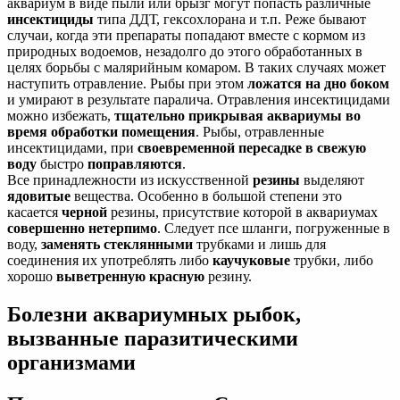
аквариум в виде пыли или брызг могут попасть различные
инсектициды
типа ДДТ, гексохлорана и т.п. Реже бывают
случаи, когда эти препараты попадают вместе с кормом из
природных водоемов, незадолго до этого обработанных в
целях борьбы с малярийным комаром. В таких случаях может
наступить отравление. Рыбы при этом
ложатся на дно боком
и умирают в результате паралича. Отравления инсектицидами
можно избежать,
тщательно прикрывая аквариумы во
время обработки помещения
. Рыбы, отравленные
инсектицидами, при
своевременной пересадке в свежую
воду
быстро
поправляются
.
Все принадлежности из искусственной
резины
выделяют
ядовитые
вещества. Особенно в большой степени это
касается
черной
резины, присутствие которой в аквариумах
совершенно нетерпимо
. Следует псе шланги, погруженные в
воду,
заменять стеклянными
трубками и лишь для
соединения их употреблять либо
каучуковые
трубки, либо
хорошо
выветренную красную
резину.
Болезни аквариумных рыбок,
вызванные паразитическими
организмами