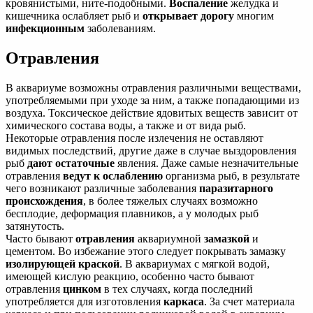
кровянистыми, ните-подобными.
Воспаление
желудка и
кишечника ослабляет рыб и
открывает дорогу
многим
инфекционным
заболеваниям.
Отравления
В аквариуме возможны отравления различными веществами,
употребляемыми при уходе за ним, а также попадающими из
воздуха. Токсическое действие ядовитых веществ зависит от
химического состава воды, а также и от вида рыб.
Некоторые отравления после излечения не оставляют
видимых последствий, другие даже в случае выздоровления
рыб
дают остаточные
явления. Даже самые незначительные
отравления
ведут к ослаблению
организма рыб, в результате
чего возникают различные заболевания
паразитарного
происхождения
, в более тяжелых случаях возможно
бесплодие, деформация плавников, а у молодых рыб
затянутость.
Часто бывают
отравления
аквариумной
замазкой
и
цементом. Во избежание этого следует покрывать замазку
изолирующей краской
. В аквариумах с мягкой водой,
имеющей кислую реакцию, особенно часто бывают
отравления
цинком
в тех случаях, когда последний
употребляется для изготовления
каркаса
. За счет материала