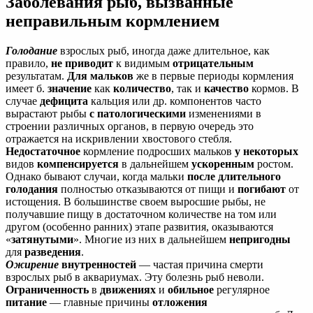
Заболевания рыб, вызванные
неправильным кормлением
Голодание
взрослых рыб, иногда даже длительное, как
правило,
не приводит
к видимым
отрицательным
результатам.
Для мальков
же в первые периоды кормления
имеет б.
значение
как
количество
, так и
качество
кормов. В
случае
дефицита
кальция или др. компонентов часто
вырастают рыбы
с патологическими
изменениями в
строении различных органов, в первую очередь это
отражается на искривлении хвостового стебля.
Недостаточное
кормление подросших мальков
у некоторых
видов
компенсируется
в дальнейшем
ускоренным
ростом.
Однако бывают случаи, когда мальки
после длительного
голодания
полностью отказываются от пищи и
погибают
от
истощения. В большинстве своем выросшие рыбы, не
получавшие пищу в достаточном количестве на том или
другом (особенно ранних) этапе развития, оказываются
«
затянутыми
». Многие из них в дальнейшем
непригодны
для
разведения
.
Ожирение
внутренностей
— частая причина смерти
взрослых рыб в аквариумах. Эту болезнь рыб неволи.
Ограниченность
в
движениях
и
обильное
регулярное
питание
— главные причины
отложения