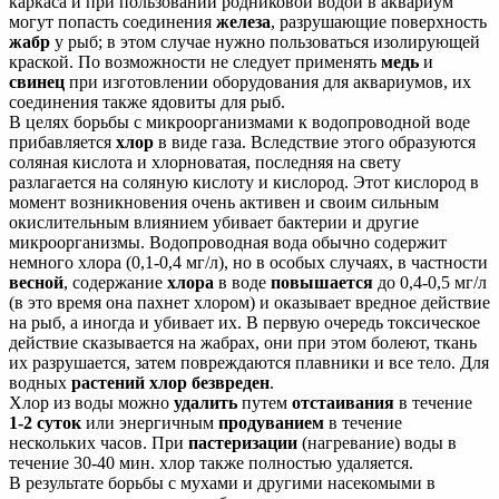
каркаса и при пользовании родниковой водой в аквариум
могут попасть соединения
железа
, разрушающие поверхность
жабр
у рыб; в этом случае нужно пользоваться изолирующей
краской. По возможности не следует применять
медь
и
свинец
при изготовлении оборудования для аквариумов, их
соединения также ядовиты для рыб.
В целях борьбы с микроорганизмами к водопроводной воде
прибавляется
хлор
в виде газа. Вследствие этого образуются
соляная кислота и хлорноватая, последняя на свету
разлагается на соляную кислоту и кислород. Этот кислород в
момент возникновения очень активен и своим сильным
окислительным влиянием убивает бактерии и другие
микроорганизмы. Водопроводная вода обычно содержит
немного хлора (0,1-0,4 мг/л), но в особых случаях, в частности
весной
, содержание
хлора
в воде
повышается
до 0,4-0,5 мг/л
(в это время она пахнет хлором) и оказывает вредное действие
на рыб, а иногда и убивает их. В первую очередь токсическое
действие сказывается на жабpax, они при этом болеют, ткань
их разрушается, затем повреждаются плавники и все тело. Для
водных
растений хлор безвреден
.
Хлор из воды можно
удалить
путем
отстаивания
в течение
1-2 суток
или энергичным
продуванием
в течение
нескольких часов. При
пастеризации
(нагревание) воды в
течение 30-40 мин. хлор также полностью удаляется.
В результате борьбы с мухами и другими насекомыми в