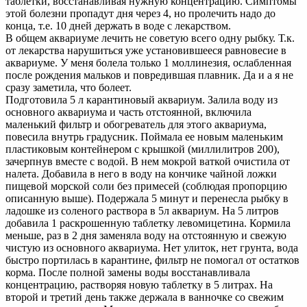
таблетки, восстанавливая нужную концентрацию. Симптомы
этой болезни пропадут дня через 4, но пролечить надо до
конца, т.е. 10 дней держать в воде с лекарством.
В общем аквариуме лечить не советую всего одну рыбку. Т.к.
от лекарства нарушиться уже установившееся равновесие в
аквариуме. У меня болела только 1 моллинезия, ослабленная
после рождения мальков и повредившая плавник. Да и а я не
сразу заметила, что болеет.
Подготовила 5 л карантиновый аквариум. Залила воду из
основного аквариума и часть отстоянной, включила
маленький фильтр и обогреватель для этого аквариума,
повесила внутрь градусник. Поймала ее новым маленьким
пластиковым контейнером с крышкой (миллилитров 200),
зачерпнув вместе с водой. В нем мокрой ваткой очистила от
налета. Добавила в него в воду на кончике чайной ложки
пищевой морской соли без примесей (соблюдая пропорцию
описанную выше). Подержала 5 минут и перенесла рыбку в
ладошке из соленого раствора в 5л аквариум. На 5 литров
добавила 1 раскрошенную таблетку левомицетина. Кормила
меньше, раз в 2 дня заменяла воду на отстоянную и свежую
чистую из основного аквариума. Нет улиток, нет грунта, вода
быстро портилась в карантине, фильтр не помогал от остатков
корма. После полной замены воды восстанавливала
концентрацию, растворяя новую таблетку в 5 литрах. На
второй и третий день также держала в ванночке со свежим