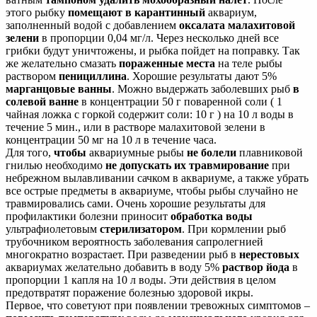
этого рыбку
помещают в карантинный
аквариум,
заполненный водой с добавлением
оксалата малахитовой
зелени
в пропорции 0,04 мг/л. Через несколько дней все
грибки будут уничтожены, и рыбка пойдет на поправку. Так
же желательно смазать
пораженные места
на теле рыбы
раствором
пенициллина
. Хорошие результаты дают 5%
марганцовые ванны
. Можно выдержать заболевших рыб
в
солевой ванне
в концентрации 50 г поваренной соли ( 1
чайная ложка c горкой содержит соли: 10 г ) на 10 л воды в
течение 5 мин., или в растворе малахитовой зелени в
концентрации 50 мг на 10 л в течение часа.
Для того,
чтобы
аквариумные рыбы
не болели
плавниковой
гнилью необходимо
не допускать их травмирование
при
небрежном вылавливании сачком в аквариуме, а также убрать
все острые предметы в аквариуме, чтобы рыбы случайно не
травмировались сами. Очень хорошие результаты для
профилактики болезни приносит
обработка воды
ультрафиолетовым
стерилизатором
. При кормлении рыб
трубочником вероятность заболевания сапролегнией
многократно возрастает. При разведении рыб в
нерестовых
аквариумах желательно добавить в воду 5%
раствор йода
в
пропорции 1 капля на 10 л воды. Эти действия в целом
предотвратят поражение болезнью здоровой икры.
Первое, что советуют при появлении тревожных симптомов –