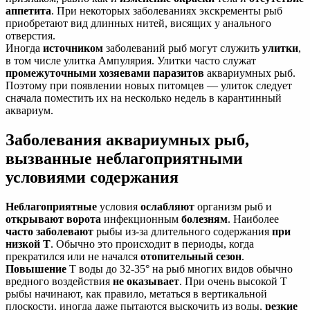
аппетита
. При некоторых заболеваниях экскременты рыб
приобретают вид длинных нитей, висящих у анального
отверстия.
Иногда
источником
заболеваний рыб могут служить
улитки
,
в том числе улитка Ампулярия. Улитки часто служат
промежуточными хозяевами паразитов
аквариумных рыб.
Поэтому при появлении новых питомцев — улиток следует
сначала поместить их на несколько недель в карантинный
аквариум.
Заболевания аквариумных рыб,
вызванные неблагоприятными
условиями содержания
Неблагоприятные
условия
ослабляют
организм рыб и
открывают ворота
инфекционным
болезням
. Наиболее
часто заболевают
рыбы из-за длительного содержания
при
низкой Т
. Обычно это происходит в периоды, когда
прекратился или не начался
отопительный сезон
.
Повышение
Т воды до 32-35° на рыб многих видов обычно
вредного воздействия
не оказывает
. При очень высокой Т
рыбы начинают, как правило, метаться в вертикальной
плоскости, иногда даже пытаются выскочить из воды,
резкие