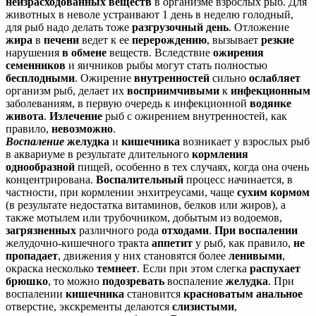
неизрасходованных веществ
в организме взрослых рыб. Для
животных в неволе устраивают 1 день в неделю голодный,
для рыб надо делать тоже
разгрузочный день
. Отложение
жира
в
печени
ведет к ее
перерождению
, вызывает
резкие
нарушения
в обмене
веществ. Вследствие
ожирения
семенников
и яичников рыбы могут стать полностью
бесплодными
. Ожирение
внутренностей
сильно
ослабляет
организм рыб, делает их
восприимчивыми
к
инфекционным
заболеваниям, в первую очередь к инфекционной
водянке
живота
.
Излечение
рыб с ожирением внутренностей, как
правило,
невозможно
.
Воспаление
желудка
и
кишечника
возникает у взрослых рыб
в аквариуме в результате длительного
кормления
однообразной
пищей, особенно в тех случаях, когда она очень
концентрирована.
Воспалительный
процесс начинается, в
частности, при кормлении энхитреусами, чаще
сухим кормом
(в результате недостатка витаминов, белков или жиров), а
также мотылем или трубочником, добытым из водоемов,
загрязненных
различного рода
отходами
.
При воспалении
желудочно-кишечного тракта
аппетит
у рыб, как правило,
не
пропадает
, движения у них становятся более
ленивыми
,
окраска несколько
темнеет
. Если при этом слегка
распухает
брюшко
, то можно
подозревать
воспаление
желудка
. При
воспалении
кишечника
становится
красноватым анальное
отверстие, экскременты делаются
слизистыми
,