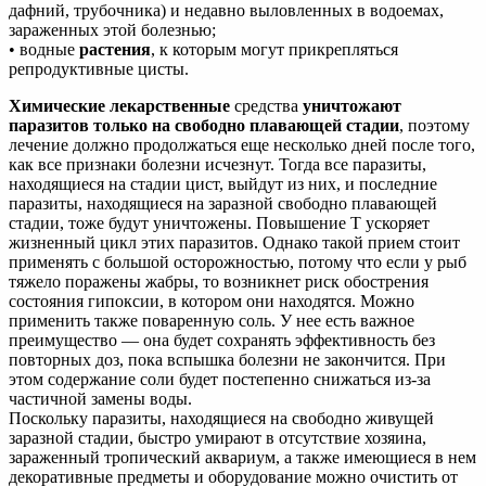
дафний, трубочника) и недавно выловленных в водоемах,
зараженных этой болезнью;
• водные
растения
, к которым могут прикрепляться
репродуктивные цисты.
Химические лекарственные
средства
уничтожают
паразитов только на свободно плавающей стадии
, поэтому
лечение должно продолжаться еще несколько дней после того,
как все признаки болезни исчезнут. Тогда все паразиты,
находящиеся на стадии цист, выйдут из них, и последние
паразиты, находящиеся на заразной свободно плавающей
стадии, тоже будут уничтожены. Повышение Т ускоряет
жизненный цикл этих паразитов. Однако такой прием стоит
применять с большой осторожностью, потому что если у рыб
тяжело поражены жабры, то возникнет риск обострения
состояния гипоксии, в котором они находятся. Можно
применить также поваренную соль. У нее есть важное
преимущество — она будет сохранять эффективность без
повторных доз, пока вспышка болезни не закончится. При
этом содержание соли будет постепенно снижаться из-за
частичной замены воды.
Поскольку паразиты, находящиеся на свободно живущей
заразной стадии, быстро умирают в отсутствие хозяина,
зараженный тропический аквариум, а также имеющиеся в нем
декоративные предметы и оборудование можно очистить от