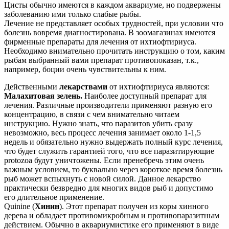
Цисты обычно имеются в каждом аквариуме, но подвержены
заболеванию ими только слабые рыбы.
Лечение не представляет особых трудностей, при условии что
болезнь вовремя диагностирована. В зоомагазинах имеются
фирменные препараты для лечения от ихтиофтириуса.
Необходимо внимательно прочитать инструкцию о том, каким
рыбам выбранный вами препарат противопоказан, т.к.,
например, боции очень чувствительны к ним.
Действенными
лекарствами
от ихтиофтириуса являются:
Малахитовая зелень.
Наиболее доступный препарат для
лечения. Различные производители применяют разную его
концентрацию, в связи с чем внимательно читаем
инструкцию. Нужно знать, что паразитов убить сразу
невозможно, весь процесс лечения занимает около 1-1,5
недель и обязательно нужно выдержать полный курс лечения,
что будет служить гарантией того, что все паразитирующие
protozoa будут уничтожены. Если пренебречь этим очень
важным условием, то буквально через короткое время болезнь
рыб может вспыхнуть с новой силой. Данное лекарство
практически безвредно для многих видов рыб и допустимо
его длительное применение.
Quinine (
Хинин
). Этот препарат получен из коры хинного
дерева и обладает противомикробным и противопаразитным
действием. Обычно в аквариумистике его применяют в виде