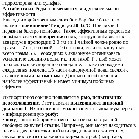
гидрохлорида или сульфата.
Антибиотики
. Редко применяются ввиду своей малой
эффективности.
Еще одним действенным способом борьбы с болезнью
является
повышение Т воды до 30-32°С
. При такой Т
паразиты быстро погибают. Также эффективным средством
борьбы является
поваренная соль
, которую добавляют в
аквариум в пропорции 2-3 г/л ( в 1 чайной ложке ровно по
краям — 7 гр., с горкой — 10 гр. соли, если соль крупная —
всего грамм 5 ). Необходимо в аквариуме организовать
усиленную аэрацию воды, т.к. при такой Т у рыб может
наблюдаться кислородное голодание. Также необходима
ежедневная подмена 1/3 части аквариумной воды свежей с
аналогичными параметрами. Данный способ лечения
наиболее эффективный и имеет минимум побочных
эффектов.
Ихтиофтириоз обычно появляется
у рыб, испытавших
переохлаждение
. Этот паразит
выдерживает широкий
диапазон Т
. Ихтиофтириоз можно занести в аквариум через:
• инфицированную
рыбу
;
•
воду
, в которой присутствуют паразиты на заразной
свободно живущей стадии. Например, они могут находиться в
пакетах для перевозки рыб или среди водных животных,
служащих в качества живого
корма
для рыб (например,