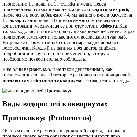
пропорции: 1 л воды на 1 г сульфата меди. Перед
применением из аквариума необходимо
отсадить всех рыб
,
после чего в воду добавляют 4-8 мл данного р-ра в расчете на
1 л аквариумной воды. Начинать нужно с минимальной
концентрации, увеличивая ее при отсутствии эффекта. Как
только водоросли погибнут, воду в аквариуме не менее 3-х раз
полностью заменяют и только потом возвращают туда рыб.
В продаже в зоомагазинах есть препараты для борьбы с
водорослями. Каждый из данных препаратов снабжен
подробной инструкцией по применению, которую
необходимо неукоснительно соблюдать.
Еще один вариант, м.б. и не такой действенный, как
предложенные выше. Некоторые разновидности водорослей
поедают
сами
обитатели аквариума
– сомы, пецилии и др.
Виды водорослей в аквариумах
Протококкус (Protococcus)
Очень маленькие растения шаровидной формы, которые в
процессе своего роста образуют слизистый нарост, ярко-