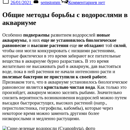
26/01/2021
semstomm
Комментариев
нет
on
записи
Все
Общие методы борьбы с водорослями в
болезни
аквариумных
аквариуме
растений
с
Особенно
подвержены
развитием водорослей
новые
фото
аквариумы
, в них
еще не установилось биологическое
равновесие
и
высшие растения
еще
не обладают
той
силой
,
чтобы они могли конкурировать с низшими растениями,
которые фактически в это время забирают все питательные
вещества в аквариуме бурно разрастаясь. В это время
желательно не высаживать рыб в аквариум, дав выстояться
воде, пока в ней растения не начали интенсивно расти и
полезные бактерии не приступили к своей работе
.
Признаком того, что в аквариуме установилось биологическое
равновесие является
кристально чистая вода
. Как только это
произойдет, аквариум можно заселять рыбами. Значительно
снизить вероятность возникновения водорослей можно путем
высадки быстрорастущих, высоких растений (напр.,
перистолистника, гигрофилы, кабомбы), которые через
некоторое время можно заменить другими более
низкорослыми и медленно растущими.