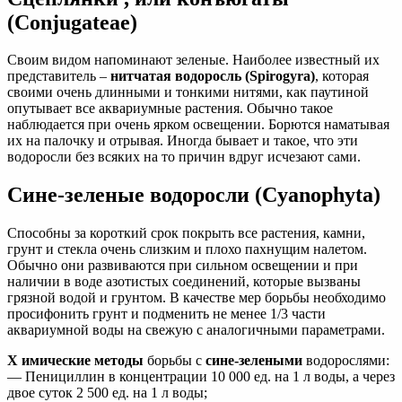
(Conjugateae)
Своим видом напоминают зеленые. Наиболее известный их
представитель –
нитчатая водоросль (Spirogyra)
, которая
своими очень длинными и тонкими нитями, как паутиной
опутывает все аквариумные растения. Обычно такое
наблюдается при очень ярком освещении. Борются наматывая
их на палочку и отрывая. Иногда бывает и такое, что эти
водоросли без всяких на то причин вдруг исчезают сами.
Сине-зеленые водоросли (Cyanophyta)
Способны за короткий срок покрыть все растения, камни,
грунт и стекла очень слизким и плохо пахнущим налетом.
Обычно они развиваются при сильном освещении и при
наличии в воде азотистых соединений, которые вызваны
грязной водой и грунтом. В качестве мер борьбы необходимо
просифонить грунт и подменить не менее 1/3 части
аквариумной воды на свежую с аналогичными параметрами.
Х
имические методы
борьбы с
сине-зелеными
водорослями:
— Пенициллин в концентрации 10 000 ед. на 1 л воды, а через
двое суток 2 500 ед. на 1 л воды;