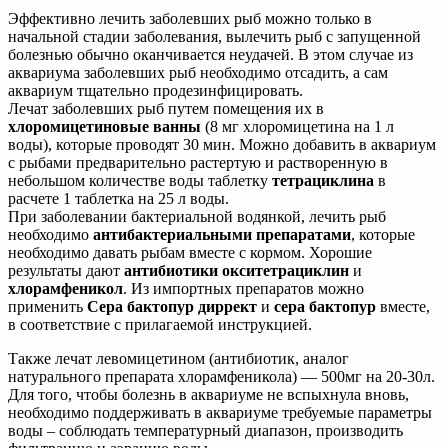
Эффективно лечить заболевших рыб можно только в
начальной стадии заболевания, вылечить рыб с запущенной
болезнью обычно оканчивается неудачей. В этом случае из
аквариума заболевших рыб необходимо отсадить, а сам
аквариум тщательно продезинфицировать.
Лечат заболевших рыб путем помещения их в
хлоромицетиновые ванны
(8 мг хлоромицетина на 1 л
воды), которые проводят 30 мин. Можно добавить в аквариум
с рыбами предварительно растертую и растворенную в
небольшом количестве воды таблетку
тетрациклина
в
расчете 1 таблетка на 25 л воды.
При заболевании бактериальной водянкой, лечить рыб
необходимо
антибактериальными препаратами
, которые
необходимо давать рыбам вместе с кормом. Хорошие
результаты дают
антибиотики окситетрациклин
и
хлорамфеникол
. Из импортных препаратов можно
применить
Сера бактопур диррект
и
сера бактопур
вместе,
в соответствие с прилагаемой инструкцией.
Также лечат левомицетином (антибиотик, аналог
натурального препарата хлорамфеникола) — 500мг на 20-30л.
Для того, чтобы болезнь в аквариуме не вспыхнула вновь,
необходимо поддерживать в аквариуме требуемые параметры
воды – соблюдать температурный диапазон, производить