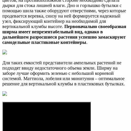
цветов, на противоположной стороне необходимо сделать
дырки для стока лишней влаги. Дно и горлышко бутылки с
помощью шила также оборудуют отверстиями, через которые
продевается веревка, снизу на ней формируется надежный
узел, фиксирующий контейнер на необходимой для
вертикальной клумбы высоте.
Первоначально своеобразная
ширма имеет непрезентабельный вид, однако в
дальнейшем разросшиеся растения успешно замаскируют
самодельные пластиковые контейнеры
.
Для таких емкостей представители ампельных растений не
подходят ввиду недостаточного объема земли. Ширму на
заборе лучше оформить зеленью с небольшой корневой
системой. Маттиола, лобелия или минитуния – оптимальное
решение для вертикальной клумбы в пластиковых бутылках.