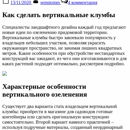
13/11/2020
semstomm
4 комментария
on
записи
Вертикальные
Как сделать вертикальные клумбы
клумбы
для
петунии
Специалисты ландшафтного дизайна каждый год предлагают
своими
новые идеи по озеленению придомовой территории.
руками
Вертикальные клумбы быстро завоевали популярность у
владельцев небольших участков, позволяя украсить
окружающее пространство, не занимая лишних квадратных
метров. Какие особенности при обустройстве нестандартных
конструкций вас ожидают, из чего они изготавливаются и для
каких растений подходят оптимально, рассмотрим подробно.
Характерные особенности
вертикального озеленения
Существует два варианта стать владельцем вертикальной
клумбы: приобрести в магазине для садоводов готовые
контейнеры или сделать оригинальную конструкцию
самостоятельно. Второй вариант намного практичней –
используя подручные материалы, созданный неординарный