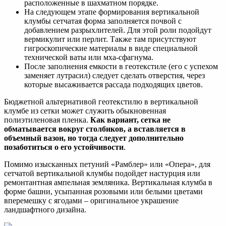
расположенные в шахматном порядке.
На следующем этапе формирования вертикальной
клумбы сетчатая форма заполняется почвой с
добавлением разрыхлителей. Для этой роли подойдут
вермикулит или перлит. Также там присутствуют
гигроскопические материалы в виде специальной
технической ваты или мха-сфагнума.
После заполнения емкости в геотекстиле (его с успехом
заменяет лутрасил) следует сделать отверстия, через
которые высаживается рассада подходящих цветов.
Бюджетной альтернативой геотекстилю в вертикальной
клумбе из сетки может служить обыкновенная
полиэтиленовая пленка.
Как вариант, сетка не
обматывается вокруг столбиков, а вставляется в
объемный вазон, но тогда следует дополнительно
позаботиться о его устойчивости
.
Помимо изысканных петуний «Рамблер» или «Опера», для
сетчатой вертикальной клумбы подойдет настурция или
ремонтантная ампельная земляника. Вертикальная клумба в
форме башни, усыпанная розовыми или белыми цветами
вперемешку с ягодами – оригинальное украшение
ландшафтного дизайна.