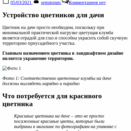
05/03/2021
semstomm
Комментариев
нет
on
записи
Заказать
Устройство цветников для дачи
цветник
для
ландшафтного
Цветник на даче просто необходим, поскольку при
дизайна
минимальной практической нагрузке цветущая клумба
является отрадой для глаз и способна украсить собой скучную
территорию приусадебного участка.
Главным назначением цветника в ландшафтном дизайне
является украшение территории.
Фото 1: Соответственно цветочные клумбы на даче
должны выглядеть нарядно и парадно
Что потребуется для красивого
цветника
Красивые цветники на даче – это не просто
посаженные красивые цветы, которые были
выбраны в магазине по фотографиям на упаковке с