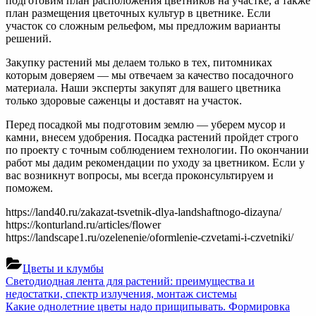
подготовим план расположения цветников на участке, а также
план размещения цветочных культур в цветнике. Если
участок со сложным рельефом, мы предложим варианты
решений.
Закупку растений мы делаем только в тех, питомниках
которым доверяем — мы отвечаем за качество посадочного
материала. Наши эксперты закупят для вашего цветника
только здоровые саженцы и доставят на участок.
Перед посадкой мы подготовим землю — уберем мусор и
камни, внесем удобрения. Посадка растений пройдет строго
по проекту с точным соблюдением технологии. По окончании
работ мы дадим рекомендации по уходу за цветником. Если у
вас возникнут вопросы, мы всегда проконсультируем и
поможем.
https://land40.ru/zakazat-tsvetnik-dlya-landshaftnogo-dizayna/
https://konturland.ru/articles/flower
https://landscape1.ru/ozelenenie/oformlenie-czvetami-i-czvetniki/
Цветы и клумбы
Навигация
Previous
Светодиодная лента для растений: преимущества и
Post:
недостатки, спектр излучения, монтаж системы
по
Next
Какие однолетние цветы надо прищипывать. Формировка