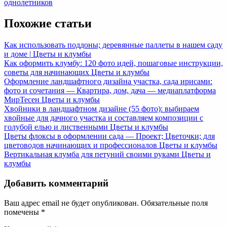
записям
Post:
однолетников
Похожие статьи
Как использовать поддоны; деревянные паллеты в нашем саду
и доме |
Цветы и клумбы
Как оформить клумбу: 120 фото идей, пошаговые инструкции,
советы для начинающих
Цветы и клумбы
Оформление ландшафтного дизайна участка, сада ирисами:
фото и сочетания — Квартира, дом, дача — медиаплатформа
МирТесен
Цветы и клумбы
Хвойники в ландшафтном дизайне (55 фото): выбираем
хвойные для дачного участка и составляем композиции с
голубой елью и лиственными
Цветы и клумбы
Цветы флоксы в оформлении сада — Проект; Цветочки; для
цветоводов начинающих и профессионалов
Цветы и клумбы
Вертикальная клумба для петуний своими руками
Цветы и
клумбы
Добавить комментарий
Ваш адрес email не будет опубликован.
Обязательные поля
помечены
*