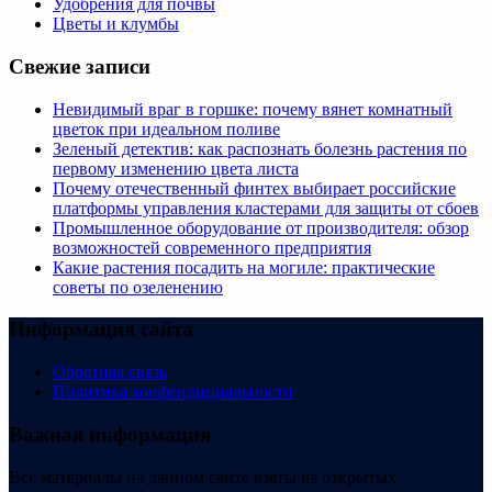
Удобрения для почвы
Цветы и клумбы
Свежие записи
Невидимый враг в горшке: почему вянет комнатный
цветок при идеальном поливе
Зеленый детектив: как распознать болезнь растения по
первому изменению цвета листа
Почему отечественный финтех выбирает российские
платформы управления кластерами для защиты от сбоев
Промышленное оборудование от производителя: обзор
возможностей современного предприятия
Какие растения посадить на могиле: практические
советы по озеленению
Информация сайта
Обратная связь
Политика конфендициальности
Важная информация
Все материалы на данном сайте взяты из открытых