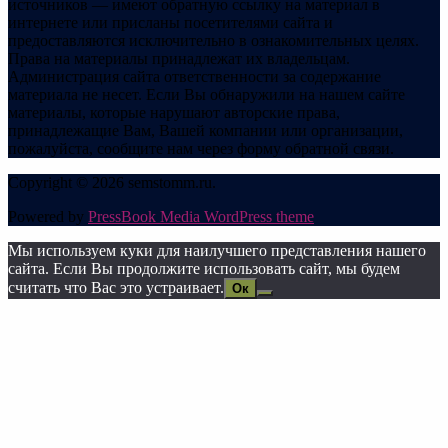
источников — имеют обратную ссылку на материал в
интернете или присланы посетителями сайта и
предоставляются исключительно в ознакомительных целях.
Права на материалы принадлежат их владельцам.
Администрация сайта ответственности за содержание
материала не несет. Если Вы обнаружили на нашем сайте
материалы, которые нарушают авторские права,
принадлежащие Вам, Вашей компании или организации,
пожалуйста, сообщите нам через форму обратной связи.
Copyright © 2026 semstomm.ru.
Powered by
PressBook Media WordPress theme
Мы используем куки для наилучшего представления нашего
сайта. Если Вы продолжите использовать сайт, мы будем
считать что Вас это устраивает.
Ок