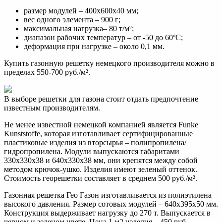
размер модулей – 400х600х40 мм;
вес одного элемента – 900 г;
максимальная нагрузка– 80 т/м²;
диапазон рабочих температур – от -50 до 60ºС;
деформация при нагрузке – около 0,1 мм.
Купить газонную решетку немецкого производителя можно в
пределах 550-700 руб./м².
В выборе решетки для газона стоит отдать предпочтение
известным производителям.
Не менее известной немецкой компанией является Funke
Kunststoffe, которая изготавливает сертифицированные
пластиковые изделия из вторсырья – полипропилена/
гидропропилена. Модули выпускаются габаритами
330х330х38 и 640х330х38 мм, они крепятся между собой
методом крючок-ушко. Изделия имеют зеленый оттенок.
Стоимость георешетки составляет в среднем 500 руб./м².
Газонная решетка Гео Газон изготавливается из полиэтилена
высокого давления. Размер сотовых модулей – 640х395х50 мм.
Конструкция выдерживает нагрузку до 270 т. Выпускается в
черном и зеленом цвете. Цена 1 м2 изделия – 450 руб.