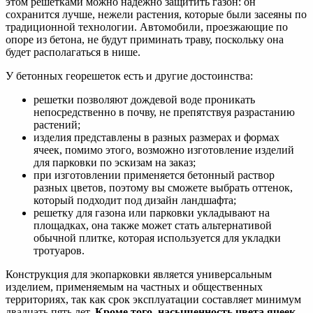
этом решетками можно надежно защитить газон: он
сохранится лучше, нежели растения, которые были засеяны по
традиционной технологии. Автомобили, проезжающие по
опоре из бетона, не будут приминать траву, поскольку она
будет располагаться в нише.
У бетонных георешеток есть и другие достоинства:
решетки позволяют дождевой воде проникать
непосредственно в почву, не препятствуя разрастанию
растений;
изделия представлены в разных размерах и формах
ячеек, помимо этого, возможно изготовление изделий
для парковки по эскизам на заказ;
при изготовлении применяется бетонный раствор
разных цветов, поэтому вы сможете выбрать оттенок,
который подходит под дизайн ландшафта;
решетку для газона или парковки укладывают на
площадках, она также может стать альтернативой
обычной плитке, которая используется для укладки
тротуаров.
Конструкция для экопарковки является универсальным
изделием, применяемым на частных и общественных
территориях, так как срок эксплуатации составляет минимум
двадцать пять лет.
Кроме того, насыщенность цвета ячеек