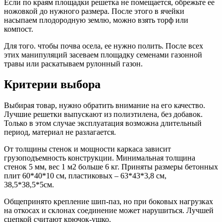
Если по краям площадки решетка не помещается, обрежьте ее
ножовкой до нужного размера. После этого в ячейки
насыпаем плодородную землю, можно взять торф или
компост.
Для того. чтобы почва осела, ее нужно полить. После всех
этих манипуляций засеваем площадку семенами газонной
травы или раскатываем рулонный газон.
Критерии выбора
Выбирая товар, нужно обратить внимание на его качество.
Лучшие решетки выпускают из полиэтилена, без добавок.
Только в этом случае эксплуатация возможна длительный
период, материал не разлагается.
От толщины стенок и мощности каркаса зависит
грузоподъемность конструкции. Минимальная толщина
стенок 5 мм, вес 1 м2 больше 6 кг. Приняты размеры бетонных
плит 60*40*10 см, пластиковых – 63*43*3,8 см,
38,5*38,5*5см.
Общепринято крепление шип-паз, но при боковых нагрузках
на откосах и склонах соединение может нарушиться. Лучшей
сцепкой считают крючок-ушко.