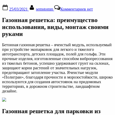
Posted
By
к
25/03/2021
semstomm
Комментариев
нет
on
записи
Газонная
Газонная решетка: преимущество
решетка:
преимущество
использования, виды, монтаж своими
использования,
руками
виды,
монтаж
своими
Бетонная газонная решетка – ячеистый модуль, используемый
руками
при устройстве экопарковок для легкого и тяжелого
—
автотранспорта, детских площадок, полей для гольфа. Эти
журнал
прочные изделия, изготовленные способом вибропрессования
expertology
из тяжелых бетонов, успешно удерживают грунт на склонах,
защищают корни растений от значительных нагрузок,
предотвращают затопление участка. Ячеистые модули
«Полигран», благодаря прочности и морозостойкости, широко
используются для создания автостоянок на придомовых
территориях, в дорожном строительстве, ландшафтном
дизайне.
Газонная решетка для парковки из