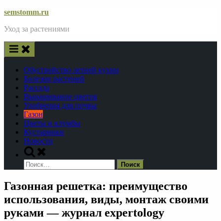
Skip
semstomm.ru
to
Уход за растениями
content
Обустройство летней кухни
Болезни растений
Рассада
Выращивание цветов
Удобрения для почвы
Газон
Цветы и клумбы
Кустарники
Новости
Toggle
search
Найти:
form
Газонная решетка: преимущество
использования, виды, монтаж своими
руками — журнал expertology