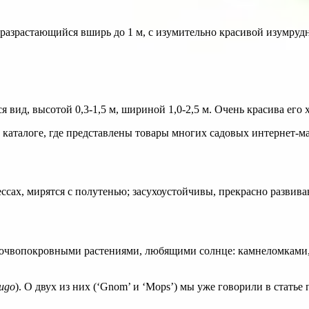
разрастающийся вширь до 1 м, с изумительно красивой изумруд
ид, высотой 0,3-1,5 м, шириной 1,0-2,5 м. Очень красива его х
каталоге, где представлены товары многих садовых интернет-м
ах, мирятся с полутенью; засухоустойчивы, прекрасно развиваю
очвопокровными растениями, любящими солнце: камнеломками, 
ugo
). О двух из них (‘Gnom’ и ‘Mops’) мы уже говорили в стать