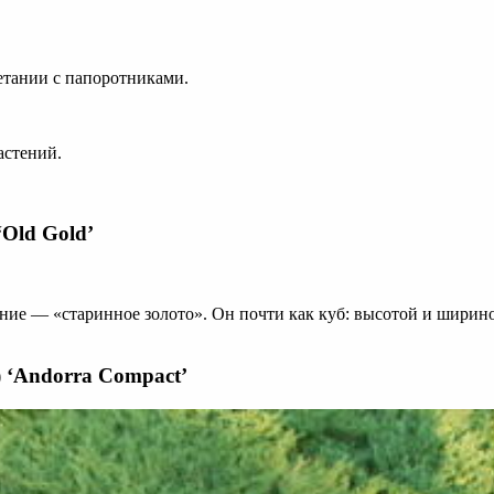
етании с папоротниками.
астений.
‘Old Gold’
 — «старинное золото». Он почти как куб: высотой и шириной 
) ‘Andorra Compact’