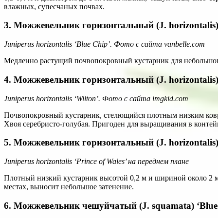
влажных, супесчаных почвах.
3. Можжевельник горизонтальный (J. horizontalis)
Juniperus horizontalis ‘Blue Chip’. Фото с сайта vanbelle.com
Медленно растущий почвопокровный кустарник для небольшого к
4. Можжевельник горизонтальный (J. horizontalis)
Juniperus horizontalis ‘Wilton’. Фото с сайта imgkid.com
Почвопокровный кустарник, стелющийся плотным низким ковром.
Хвоя серебристо-голубая. Пригоден для выращивания в контей
5. Можжевельник горизонтальный (J. horizontalis) 
Juniperus horizontalis ‘Prince of Wales’ на переднем плане
Плотный низкий кустарник высотой 0,2 м и шириной около 2 м.
местах, выносит небольшое затенение.
6. Можжевельник чешуйчатый (J. squamata) ‘Blue 