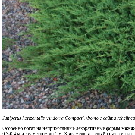
Juniperus horizontalis ‘Andorra Compact’. Фото с сайта rohelinea
Особенно богат на неприхотливые декоративные формы
можже
0,3-0,4 м и диаметром до 1 м. Хвоя мелкая, чешуйчатая, сизо-