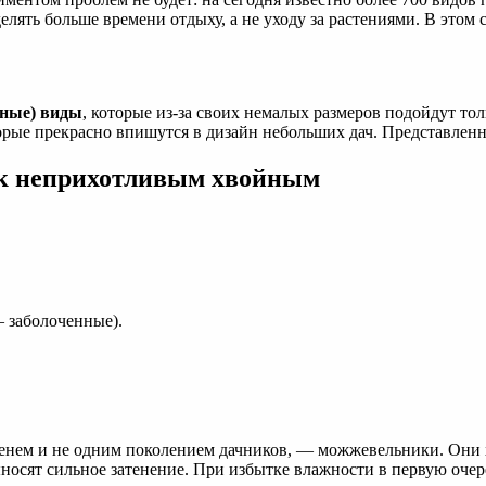
 уделять больше времени отдыху, а не уходу за растениями. В эт
дные) виды
, которые из-за своих немалых размеров подойдут то
рые прекрасно впишутся в дизайн небольших дач. Представлен
 к неприхотливым хвойным
 заболоченные).
нем и не одним поколением дачников, — можжевельники. Они хо
выносят сильное затенение. При избытке влажности в первую оч