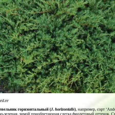
ed.ee
вельник горизонтальный
(
J. horizontalis
)
, например, сорт ‘An
серо-зеленая, зимой приобретающая слегка фиолетовый оттенок. 