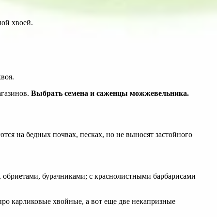
ной хвоей.
воя.
агазинов.
Выбрать семена и саженцы можжевельника.
тся на бедных почвах, песках, но не выносят застойного
обриетами, бурачниками; с краснолистными барбарисами
е про карликовые хвойные, а вот еще две некапризные