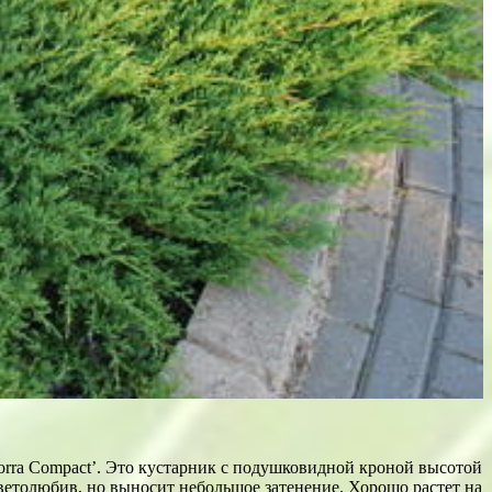
dorra Compact’. Это кустарник с подушковидной кроной высотой
Светолюбив, но выносит небольшое затенение. Хорошо растет на