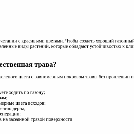
четании с красивыми цветами. Чтобы создать хороший газонный 
ленные виды растений, которые обладают устойчивостью к клим
ественная трава?
зеленого цвета с равномерным покровом травы без проплешин и 
ете ходить по газону;
рам;
мерные цвета всходов;
лению дерна;
генерации;
 на засеянной травой поверхности.