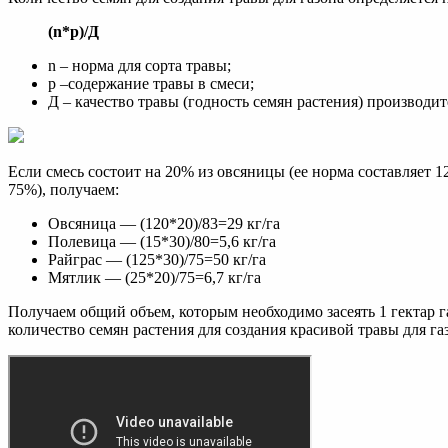
(
n
*
p
)/Д
n – норма для сорта травы;
p –содержание травы в смеси;
Д – качество травы (годность семян растения) производит
Если смесь состоит на 20% из овсяницы (ее норма составляет 120
75%), получаем:
Овсяница — (120*20)/83=29 кг/га
Полевица — (15*30)/80=5,6 кг/га
Райграс — (125*30)/75=50 кг/га
Мятлик — (25*20)/75=6,7 кг/га
Получаем общий объем, которым необходимо засеять 1 гектар 
количество семян растения для создания красивой травы для газ