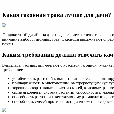
Лучшая
трава
для
Какая газонная трава лучше для дачи?
газона:
как
выбрать?
Виды
и
Ландшафтный дизайн на даче предполагает наличие газона в со
сорта
внимание выбору газонных трав. Садоводы высаживают опреде
для
почвы.
газона
у
Каким требования должна отвечать кач
частного
дома
Владельцы частных дач мечтают о красивой газонной лужайке 
требования:
устойчивость растений к вытаптыванию, если вы планиру
принадлежность к многолетним, быстрорастущим культу
хорошие декоративные свойства смесей, красивые, равно
сильная корневая система растений, способность к укреп
способность растений к вегетативному размножению, ре
способность смесей противостоять размножению сорняков