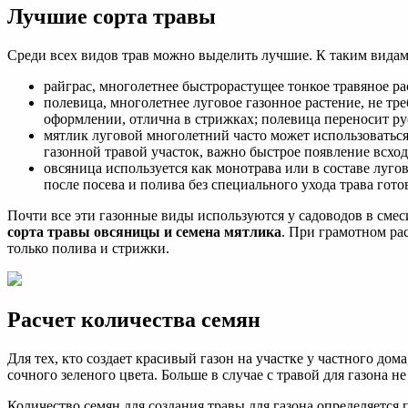
Лучшие сорта травы
Среди всех видов трав можно выделить лучшие. К таким видам
райграс, многолетнее быстрорастущее тонкое травяное ра
полевица, многолетнее луговое газонное растение, не тр
оформлении, отлична в стрижках; полевица переносит ру
мятлик луговой многолетний часто может использоваться в
газонной травой участок, важно быстрое появление всход
овсяница используется как монотрава или в составе лугов
после посева и полива без специального ухода трава гото
Почти все эти газонные виды используются у садоводов в смес
сорта травы овсяницы и семена мятлика
. При грамотном рас
только полива и стрижки.
Расчет количества семян
Для тех, кто создает красивый газон на участке у частного дом
сочного зеленого цвета. Больше в случае с травой для газона 
Количество семян для создания травы для газона определяется 