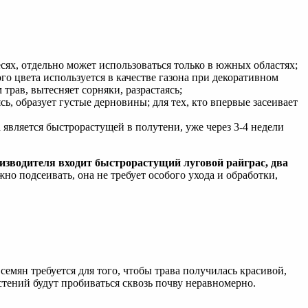
есях, отдельно может использоваться только в южных областях;
го цвета используется в качестве газона при декоративном
рав, вытесняет сорняки, разрастаясь;
ь, образует густые дерновины; для тех, кто впервые засеивает
 является быстрорастущей в полутени, уже через 3-4 недели
оизводителя входит быстрорастущий луговой райграс, два
но подсеивать, она не требует особого ухода и обработки,
 семян требуется для того, чтобы трава получилась красивой,
астений будут пробиваться сквозь почву неравномерно.