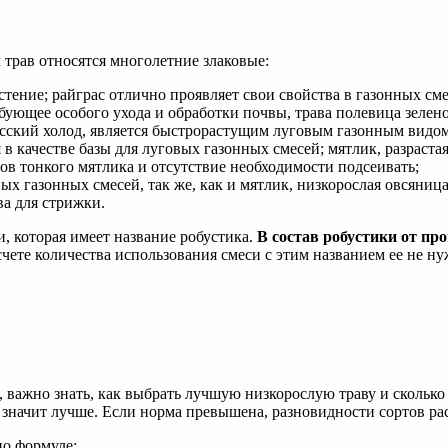
 трав относятся многолетние злаковые:
стение; райграс отлично проявляет свои свойства в газонных см
ебующее особого ухода и обработки почвы, трава полевица зелено
сский холод, является быстрорастущим луговым газонным видом т
 качестве базы для луговых газонных смесей; мятлик, разрастаяс
ов тонкого мятлика и отсутствие необходимости подсеивать;
ых газонных смесей, так же, как и мятлик, низкорослая овсяница
ва для стрижки.
и, которая имеет название робустика.
В состав робустики от пр
чете количества использования смеси с этим названием ее не нуж
а, важно знать, как выбрать лучшую низкорослую траву и сколько
не значит лучше. Если норма превышена, разновидности сортов р
по формуле: