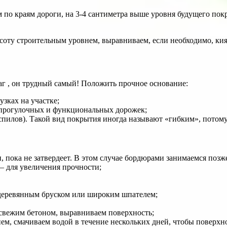
по краям дороги, на 3-4 сантиметра выше уровня будущего покр
ысоту строительным уровнем, выравниваем, если необходимо, к
аг , он трудный самый! Положить прочное основание:
узках на участке;
прогулочных и функциональных дорожек;
спилов). Такой вид покрытия иногда называют «гибким», потому
, пока не затвердеет. В этом случае бордюрами занимаемся позж
– для увеличения прочности;
деревянным бруском или широким шпателем;
свежим бетоном, выравниваем поверхность;
, смачиваем водой в течение нескольких дней, чтобы поверхнос