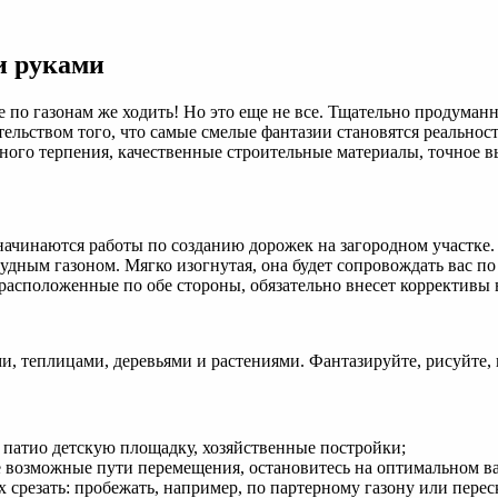
и руками
 по газонам же ходить! Но это еще не все. Тщательно продуман
ельством того, что самые смелые фантазии становятся реальность
ного терпения, качественные строительные материалы, точное в
начинаются работы по созданию дорожек на загородном участке.
рудным газоном. Мягко изогнутая, она будет сопровождать вас по
расположенные по обе стороны, обязательно внесет коррективы
ми, теплицами, деревьями и растениями. Фантазируйте, рисуйте,
патио детскую площадку, хозяйственные постройки;
ме возможные пути перемещения, остановитесь на оптимальном в
 срезать: пробежать, например, по партерному газону или перес