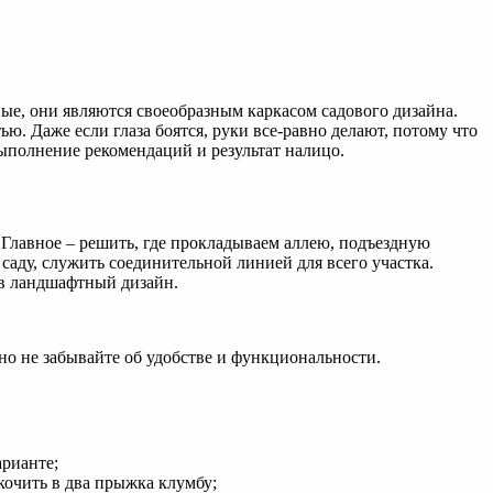
ные, они являются своеобразным каркасом садового дизайна.
ю. Даже если глаза боятся, руки все-равно делают, потому что
ыполнение рекомендаций и результат налицо.
 Главное – решить, где прокладываем аллею, подъездную
 саду, служить соединительной линией для всего участка.
 в ландшафтный дизайн.
 но не забывайте об удобстве и функциональности.
арианте;
кочить в два прыжка клумбу;