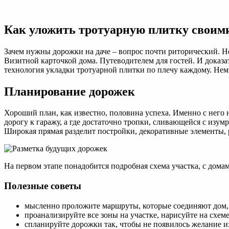
Укладка
тротуарной
плитки:
Как уложить тротуарную плитку своим
как
уложить
плитку
Зачем нужны дорожки на даче – вопрос почти риторический. Не
своими
Визитной карточкой дома. Путеводителем для гостей. И доказат
руками
технология укладки тротуарной плитки по плечу каждому. Нем
Планирование дорожек
Хороший план, как известно, половина успеха. Именно с него 
дорогу к гаражу, а где достаточно тропки, сливающейся с изум
Широкая прямая разделит постройки, декоративные элементы, 
На первом этапе понадобится подробная схема участка, с дома
Полезные советы
мысленно проложите маршруты, которые соединяют дом, 
проанализируйте все зоны на участке, нарисуйте на схе
спланируйте дорожки так, чтобы не появилось желание их