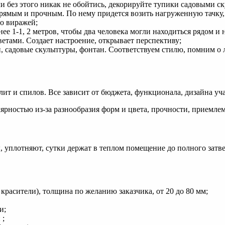
ли без этого никак не обойтись, декорируйте тупики садовыми с
рямым и прочным. По нему придется возить нагруженную тачку, 
до виражей;
е 1-1, 2 метров, чтобы два человека могли находиться рядом и н
етами. Создает настроение, открывает перспективу;
, садовые скульптуры, фонтан. Соответствуем стилю, помним о 
ит и спилов. Все зависит от бюджета, функционала, дизайна уч
лярностью из-за разнообразия форм и цвета, прочности, приемле
 уплотняют, сутки держат в теплом помещение до полного затв
расители), толщина по желанию заказчика, от 20 до 80 мм;
и;
 ;