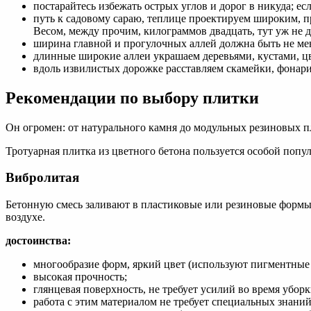
постарайтесь избежать острых углов и дорог в никуда; ес
путь к садовому сараю, теплице проектируем широким, п
Весом, между прочим, килограммов двадцать, тут уж не 
ширина главной и прогулочных аллей должна быть не мене
длинные широкие аллеи украшаем деревьями, кустами, цв
вдоль извилистых дорожке расставляем скамейки, фонари
Рекомендации по выбору плитки
Он огромен: от натурального камня до модульных резиновых пл
Тротуарная плитка из цветного бетона пользуется особой попу
Вибролитая
Бетонную смесь заливают в пластиковые или резиновые формы,
воздухе.
достоинства:
многообразие форм, яркий цвет (используют пигментные к
высокая прочность;
глянцевая поверхность, не требует усилий во время уборк
работа с этим материалом не требует специальных знаний