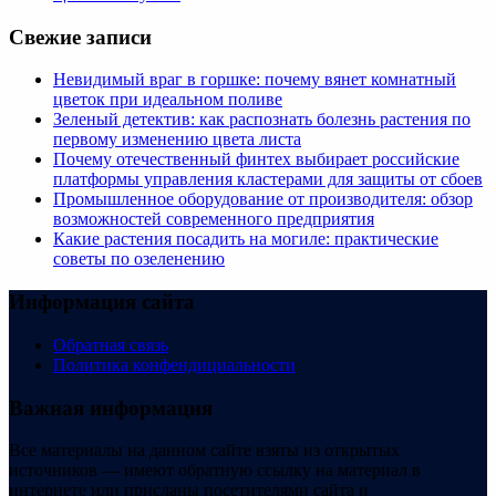
Свежие записи
Невидимый враг в горшке: почему вянет комнатный
цветок при идеальном поливе
Зеленый детектив: как распознать болезнь растения по
первому изменению цвета листа
Почему отечественный финтех выбирает российские
платформы управления кластерами для защиты от сбоев
Промышленное оборудование от производителя: обзор
возможностей современного предприятия
Какие растения посадить на могиле: практические
советы по озеленению
Информация сайта
Обратная связь
Политика конфендициальности
Важная информация
Все материалы на данном сайте взяты из открытых
источников — имеют обратную ссылку на материал в
интернете или присланы посетителями сайта и