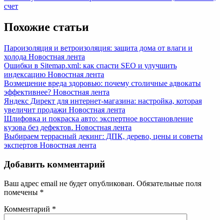
записям
Post:
счет
Похожие статьи
Пароизоляция и ветроизоляция: защита дома от влаги и
холода
Новостная лента
Ошибки в Sitemap.xml: как спасти SEO и улучшить
индексацию
Новостная лента
Возмещение вреда здоровью: почему столичные адвокаты
эффективнее?
Новостная лента
Яндекс Директ для интернет-магазина: настройка, которая
увеличит продажи
Новостная лента
Шлифовка и покраска авто: экспертное восстановление
кузова без дефектов.
Новостная лента
Выбираем террасный декинг: ДПК, дерево, цены и советы
экспертов
Новостная лента
Добавить комментарий
Ваш адрес email не будет опубликован.
Обязательные поля
помечены
*
Комментарий
*