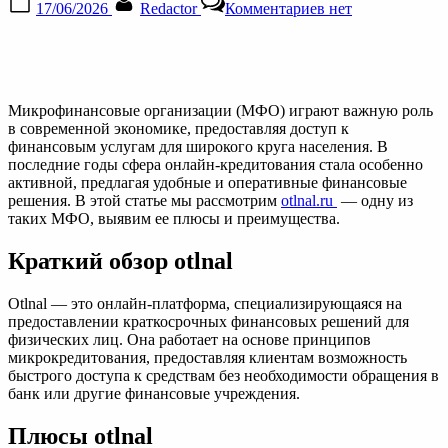
17/06/2026
Redactor
Комментариев
нет
on
записи
Otlnal.ru:
Получите
быстрый
онлайн
займ
Микрофинансовые организации (МФО) играют важную роль
МФО
в современной экономике, предоставляя доступ к
на
финансовым услугам для широкого круга населения. В
гибких
последние годы сфера онлайн-кредитования стала особенно
условиях
активной, предлагая удобные и оперативные финансовые
решения. В этой статье мы рассмотрим
otlnal.ru
— одну из
таких МФО, выявим ее плюсы и преимущества.
Краткий обзор otlnal
Otlnal — это онлайн-платформа, специализирующаяся на
предоставлении краткосрочных финансовых решений для
физических лиц. Она работает на основе принципов
микрокредитования, предоставляя клиентам возможность
быстрого доступа к средствам без необходимости обращения в
банк или другие финансовые учреждения.
Плюсы otlnal