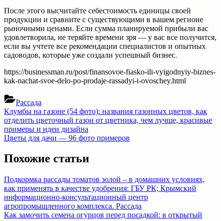
После этого высчитайте себестоимость единицы своей
продукции и сравните с существующими в вашем регионе
рыночными ценами. Если сумма планируемой прибыли вас
удовлетворила, не теряйте времени зря — у вас все получится,
если вы учтете все рекомендации специалистов и опытных
садоводов, которые уже создали успешный бизнес.
https://businessman.ru/post/finansovoe-fiasko-ili-vyigodnyiy-biznes-
kak-nachat-svoe-delo-po-prodaje-rassadyi-i-ovoschey.html
Рассада
Навигация
Previous
Клумбы на газоне (54 фото): названия газонных цветов, как
Post:
отделить цветочный газон от цветника, чем лучше, красивые
по
примеры и идеи дизайна
записям
Next
Цветы для дачи — 96 фото примеров
Post:
Похожие статьи
Подкормка рассады томатов золой – в домашних условиях,
как применять в качестве удобрения: ГБУ РК; Крымский
информационно-консультационный центр
агропромышленного комплекса.
Рассада
Как замочить семена огурцов перед посадкой: в открытый