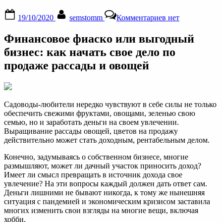
Posted
By
к
19/10/2020
semstomm
Комментариев
нет
on
записи
Финансовое
Финансовое фиаско или выгодный
фиаско
или
бизнес: как начать свое дело по
выгодный
продаже рассады и овощей
бизнес:
как
начать
свое
дело
Садоводы-любители нередко чувствуют в себе силы не только
по
обеспечить свежими фруктами, овощами, зеленью свою
продаже
семью, но и заработать деньги на своем увлечении.
рассады
Выращивание рассады овощей, цветов на продажу
и
действительно может стать доходным, рентабельным делом.
овощей
Конечно, задумываясь о собственном бизнесе, многие
размышляют, может ли дачный участок приносить доход?
Имеет ли смысл превращать в источник дохода свое
увлечение? На эти вопросы каждый должен дать ответ сам.
Деньги лишними не бывают никогда, к тому же нынешняя
ситуация с пандемией и экономическим кризисом заставила
многих изменить свои взгляды на многие вещи, включая
хобби.