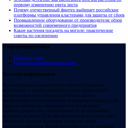
первому изменению цвета листа
Почему отечественный финтех выбирает российские
платформы управления кластерами для защиты от сбоев
Промышленное оборудование от производителя: обзор
возможностей современного предприятия
Какие растения посадить на могиле: практические
советы по озеленению
Информация сайта
Обратная связь
Политика конфендициальности
Важная информация
Все материалы на данном сайте взяты из открытых
источников — имеют обратную ссылку на материал в
интернете или присланы посетителями сайта и
предоставляются исключительно в ознакомительных целях.
Права на материалы принадлежат их владельцам.
Администрация сайта ответственности за содержание
материала не несет. Если Вы обнаружили на нашем сайте
материалы, которые нарушают авторские права,
принадлежащие Вам, Вашей компании или организации,