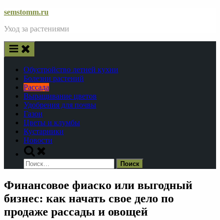
Skip
semstomm.ru
to
Уход за растениями
content
Обустройство летней кухни
Болезни растений
Рассада
Выращивание цветов
Удобрения для почвы
Газон
Цветы и клумбы
Кустарники
Новости
Toggle
search
Найти:
form
Финансовое фиаско или выгодный
бизнес: как начать свое дело по
продаже рассады и овощей