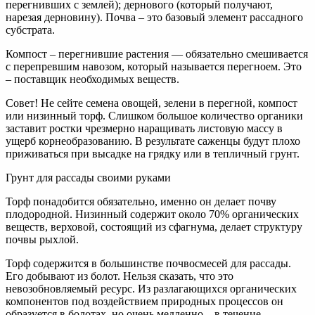
перегнивших с землей); дернового (который получают,
нарезая дерновину). Почва – это базовый элемент рассадного
субстрата.
Компост – перегнившие растения — обязательно смешивается
с перепревшим навозом, который называется перегноем. Это
– поставщик необходимых веществ.
Совет! Не сейте семена овощей, зелени в перегной, компост
или низинный торф. Слишком большое количество органики
заставит ростки чрезмерно наращивать листовую массу в
ущерб корнеобразованию. В результате саженцы будут плохо
приживаться при высадке на грядку или в тепличный грунт.
Грунт для рассады своими руками
Торф понадобится обязательно, именно он делает почву
плодородной. Низинный содержит около 70% органических
веществ, верховой, состоящий из сфагнума, делает структуру
почвы рыхлой.
Торф содержится в большинстве почвосмесей для рассады.
Его добывают из болот. Нельзя сказать, что это
невозобновляемый ресурс. Из разлагающихся органических
компонентов под воздействием природных процессов он
образуется в болотах, но очень медленно – в течение