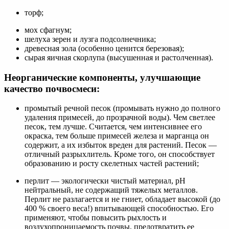
торф;
мох сфагнум;
шелуха зерен и лузга подсолнечника;
древесная зола (особенно ценится березовая);
сырая яичная скорлупа (высушенная и растолченная).
Неорганические компоненты, улучшающие
качество почвосмеси:
промытый речной песок (промывать нужно до полного
удаления примесей, до прозрачной воды). Чем светлее
песок, тем лучше. Считается, чем интенсивнее его
окраска, тем больше примесей железа и марганца он
содержит, а их избыток вреден для растений. Песок —
отличный разрыхлитель. Кроме того, он способствует
образованию и росту скелетных частей растений;
перлит — экологически чистый материал, pH
нейтральный, не содержащий тяжелых металлов.
Перлит не разлагается и не гниет, обладает высокой (до
400 % своего веса!) впитывающей способностью. Его
применяют, чтобы повысить рыхлость и
воздухопроницаемость почвы, предотвратить ее