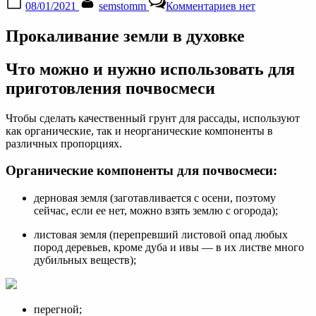
08/01/2021
semstomm
Комментариев
нет
on
записи
Как
Прокаливание земли в духовке
прокалить
землю
для
Что можно и нужно использовать для
цветов
приготовления почвосмеси
в
духовке?
Чтобы сделать качественный грунт для рассады, используют
как органические, так и неорганические компоненты в
различных пропорциях.
Органические компоненты для почвосмеси:
дерновая земля (заготавливается с осени, поэтому
сейчас, если ее нет, можно взять землю с огорода);
листовая земля (перепревший листовой опад любых
пород деревьев, кроме дуба и ивы — в их листве много
дубильных веществ);
перегной;