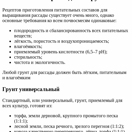
Рецептов приготовления питательных составов для
выращивания рассады существует очень много, однако
основные требования ко всем почвосмесям одинаковые:
плодородность и сбалансированность всех питательных
веществ;
лёгкость, пористость и воздухопроницаемость;
влагоёмкость;
приемлемый уровень кислотности (6,5–7 рН);
стерильность;
чистота и экологичность.
Любой грунт для рассады должен быть лёгким, питательным
и влагоёмким
Грунт универсальный
Стандартный, или универсальный, грунт, приемлемый для
всех культур, готовят из:
торфа, земли дерновой, крупного промытого песка
(1:1:1);
лесной земли, песка речного, зрелого перегноя (1:1:2);
навоза качественно перепревшего, дёрна, торфа (1:1:1).