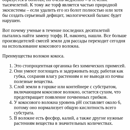
тысячелетий. К тому же торф является частью природной
экосистемы – если удалить его из болот полностью или хотя
бы создать серьезный дефицит, экологический баланс будет
нарушен.
Вот почему ученые в течение последних десятилетий
пытались найти замену торфу. И, наконец, нашли. Все больше
производителей смесей земли для рассады переходит сегодня
на использование кокосового волокна.
Преимущества волокон кокоса.
Это стопроцентная органика без химических примесей.
Они умеют поглощать и задерживать воду, работая как
губка, сохраняя влагу растениям и не выводя из почвы
полезные вещества.
Слой земли в горшке или контейнере с субстратом,
включающим кокосовое волокно, остается сухим, что
предотвращает появление почвенных грибков.
У кокосового волокна уровень рН составляет около 6,
потому оно нормализует общую кислотность всего
субстрата.
В волокне есть фосфор, калий, а также другие нужные
растениям вещества в значительных количествах.