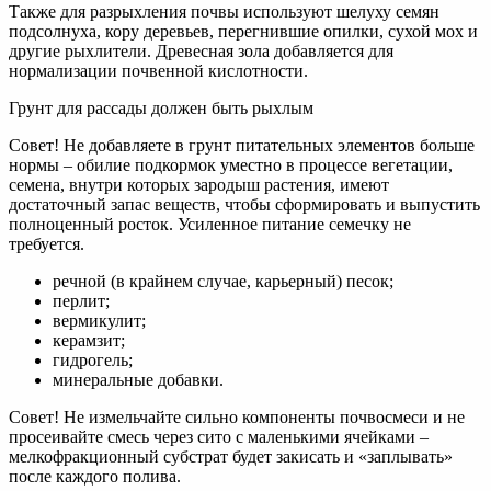
Также для разрыхления почвы используют шелуху семян
подсолнуха, кору деревьев, перегнившие опилки, сухой мох и
другие рыхлители. Древесная зола добавляется для
нормализации почвенной кислотности.
Грунт для рассады должен быть рыхлым
Совет! Не добавляете в грунт питательных элементов больше
нормы – обилие подкормок уместно в процессе вегетации,
семена, внутри которых зародыш растения, имеют
достаточный запас веществ, чтобы сформировать и выпустить
полноценный росток. Усиленное питание семечку не
требуется.
речной (в крайнем случае, карьерный) песок;
перлит;
вермикулит;
керамзит;
гидрогель;
минеральные добавки.
Совет! Не измельчайте сильно компоненты почвосмеси и не
просеивайте смесь через сито с маленькими ячейками –
мелкофракционный субстрат будет закисать и «заплывать»
после каждого полива.