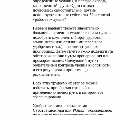
определенные условия, в первую очередь,
качественный грунт. Одни готовят
почвосмесь самостоятельно, другие
используют готовые субстраты. Чей способ
«работает» лучше?
Первый вариант требует значительно
большего времени и усилий: сначала нужно
подобрать компоненты (торф, дерновая
земля, песок или опилки, минеральные
удобрения и т.д.) в соответствующих
пропорциях. Затем грунт нужно подвергнуть
обеззараживанию путем пропаривания или
промораживания. Следующий пункт –
обязательный контроль уровня кислотности
и его регулировка при помощи
раскислителей.
Всех этих трудоемких этапов можно
избежать, приобретая готовый к
применению почвогрунт, в котором все
сбалансировано.
Удобрение с микроэлементами
Субстратдюнгера или РGmix – комплексное,
полностью водорастворимое удобрение