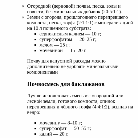
Огородной (дерновой) почвы, песка, золы и
извести, без минеральных добавок (20:5:1:1).
Земли с огорода, прошлогоднего перепревшего
компоста, песка, торфа (2:1:1:1) с минерализацией
на 10 л почвенного субстрата:
сернокислым калием — 10 г;
суперфосфатом — 20–25 г;
мелом — 25 г;
мочевиной — 15–20 г.
Почву для капустной рассады можно
дополнительно не удобрять минеральными
компонентами
Почвосмесь для баклажанов
Лучше использовать смесь из: огородной или
лесной земли, готового компоста, опилок
перепревших и чёрного торфа (4:4:1:2), всыпав на
ведро:
мочевину — 8–10 г;
суперфосфат — 50–55 г;
калий — 20 г.