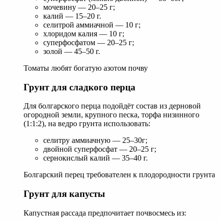
мочевину — 20–25 г;
калий — 15–20 г.
селитрой аммиачной — 10 г;
хлоридом калия — 10 г;
суперфосфатом — 20–25 г;
золой — 45–50 г.
Томаты любят богатую азотом почву
Грунт для сладкого перца
Для болгарского перца подойдёт состав из дерновой
огородной земли, крупного песка, торфа низинного
(1:1:2), на ведро грунта использовать:
селитру аммиачную — 25–30г;
двойной суперфосфат — 20–25 г;
сернокислый калий — 35–40 г.
Болгарский перец требователен к плодородности грунта
Грунт для капусты
Капустная рассада предпочитает почвосмесь из: