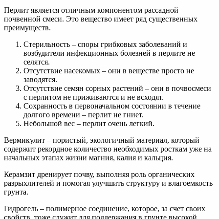
Перлит является отличным компонентом рассадной
почвенной смеси. Это вещество имеет ряд существенных
преимуществ.
Стерильность – споры грибковых заболеваний и
возбудители инфекционных болезней в перлите не
селятся.
Отсутствие насекомых – они в веществе просто не
заводятся.
Отсутствие семян сорных растений – они в почвосмеси
с перлитом не приживаются и не всходят.
Сохранность в первоначальном состоянии в течение
долгого времени – перлит не гниет.
Небольшой вес – перлит очень легкий.
Вермикулит – пористый, экологичный материал, который
содержит рекордное количество необходимых росткам уже на
начальных этапах жизни магния, калия и кальция.
Керамзит дренирует почву, выполняя роль органических
разрыхлителей и помогая улучшить структуру и влагоемкость
грунта.
Гидрогель – полимерное соединение, которое, за счет своих
свойств, тоже служит для поддержания в грунте высокой