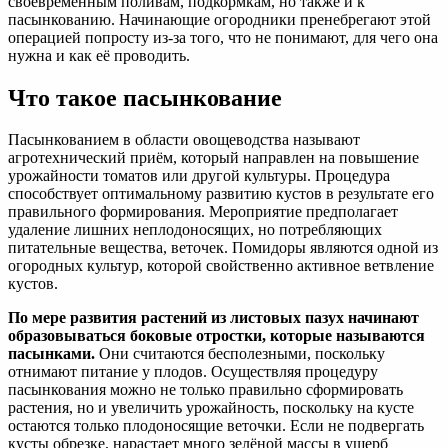
своевременным поливам, подкормкам, но также и к
пасынкованию. Начинающие огородники пренебрегают этой
операцией попросту из-за того, что не понимают, для чего она
нужна и как её проводить.
Что такое пасынкование
Пасынкованием в области овощеводства называют
агротехнический приём, который направлен на повышение
урожайности томатов или другой культуры. Процедура
способствует оптимальному развитию кустов в результате его
правильного формирования. Мероприятие предполагает
удаление лишних неплодоносящих, но потребляющих
питательные вещества, веточек. Помидоры являются одной из
огородных культур, которой свойственно активное ветвление
кустов.
По мере развития растений из листовых пазух начинают
образовываться боковые отростки, которые называются
пасынками.
Они считаются бесполезными, поскольку
отнимают питание у плодов. Осуществляя процедуру
пасынкования можно не только правильно сформировать
растения, но и увеличить урожайность, поскольку на кусте
остаются только плодоносящие веточки. Если не подвергать
кусты обрезке, нарастает много зелёной массы в ущерб