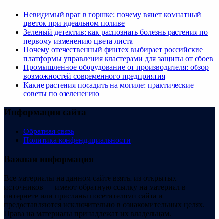
Невидимый враг в горшке: почему вянет комнатный
цветок при идеальном поливе
Зеленый детектив: как распознать болезнь растения по
первому изменению цвета листа
Почему отечественный финтех выбирает российские
платформы управления кластерами для защиты от сбоев
Промышленное оборудование от производителя: обзор
возможностей современного предприятия
Какие растения посадить на могиле: практические
советы по озеленению
Информация сайта
Обратная связь
Политика конфендициальности
Важная информация
Все материалы на данном сайте взяты из открытых
источников — имеют обратную ссылку на материал в
интернете или присланы посетителями сайта и
предоставляются исключительно в ознакомительных целях.
Права на материалы принадлежат их владельцам.