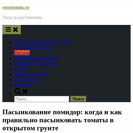
Skip
semstomm.ru
to
Уход за растениями
content
Обустройство летней кухни
Болезни растений
Рассада
Выращивание цветов
Удобрения для почвы
Газон
Цветы и клумбы
Кустарники
Новости
Toggle
search
Найти:
form
Пасынкование помидор: когда и как
правильно пасынковать томаты в
открытом грунте