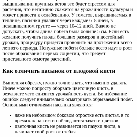
выщипывании крупных веток это будет стрессом для
растения, что негативно скажется на урожайности культуры и
может привести к ослабеванию. У томатов, выращиваемых в
теплице, пасынки удаляют через каждые 6–8 дней, в
незащищенном грунте — через 10–12 дней. Важно не
допускать, чтобы длина побега была больше 5 см. Если есть
желание получить плоды больших размеров и достойный
урожай, процедуру придётся проводить на протяжении всего
летнего периода. Ненужные побеги больше всего идут в рост
после образования первых соцветий, что требует
пристального осмотра растений.
Как отличить пасынок от плодовой кисти
Выполняя обрезку, нужно точно знать, что именно удалять.
Иначе можно попросту оборвать цветочную кисть, в
результате чего снизится урожайность куста. Во избежание
ошибок следует внимательно осматривать обрываемый побег.
Основными отличиями пасынка являются:
даже на небольшом боковом отростке есть листья, в то
время как на кисти наблюдаются зачатки цветков;
цветочная кисть не развивается из пазухи листа, а
начинает свой рост от стебля.