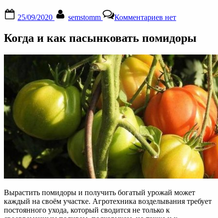
Posted
By
к
25/09/2020
semstomm
Комментариев
нет
on
записи
Пасынкование
Когда и как пасынковать помидоры
помидор:
когда
и
как
правильно
пасынковать
томаты
в
открытом
грунте
Вырастить помидоры и получить богатый урожай может
каждый на своём участке. Агротехника возделывания требует
постоянного ухода, который сводится не только к