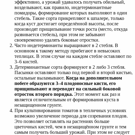
эффективно, а урожай удавалось получать обильный,
возделывают, как правило, индетерминантные
помидоры, формирование которых выполняют в один
стебель. Такие сорта прикрепляют к шпалере, только
когда куст достигает определённой высоты, после
производят прищипывание точки роста (место, откуда
развивается стебель), при этом не забывают
своевременно удалять боковые отростки.
Часто индетерминанты выращивают в 2 стебля. В
основном к такому методу прибегают в невысоких
теплицах. В этом случае на каждом стебле оставляют по
3–6 кистей.
Детерминантные сорта формируют в 2 либо 3 стебля.
Пасынки оставляют только под первой и второй кистью,
остальные выламывают.
Когда на дополнительном
побеге образуются 3–4 плодоносные кисти, его
прищипывают и переводят на сильный боковой
отросток второго порядка.
Этот момент как раз и
является отличительным от формирования куста в
незащищенном грунте.
При культивировании томатов в тепличных условиях
возможно увеличение периода для созревания плодов.
Это позволяет оставлять на растениях больше
цветочных кистей, чем в незащищённом грунте и тем
самым получить больший урожай. При этом не следует