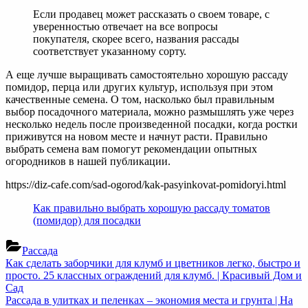
Если продавец может рассказать о своем товаре, с
уверенностью отвечает на все вопросы
покупателя, скорее всего, названия рассады
соответствует указанному сорту.
А еще лучше выращивать самостоятельно хорошую рассаду
помидор, перца или других культур, используя при этом
качественные семена. О том, насколько был правильным
выбор посадочного материала, можно размышлять уже через
несколько недель после произведенной посадки, когда ростки
приживутся на новом месте и начнут расти. Правильно
выбрать семена вам помогут рекомендации опытных
огородников в нашей публикации.
https://diz-cafe.com/sad-ogorod/kak-pasyinkovat-pomidoryi.html
Как правильно выбрать хорошую рассаду томатов
(помидор) для посадки
Рассада
Навигация
Previous
Как сделать заборчики для клумб и цветников легко, быстро и
Post:
просто. 25 классных ограждений для клумб. | Красивый Дом и
по
Сад
записям
Next
Рассада в улитках и пеленках – экономия места и грунта | На