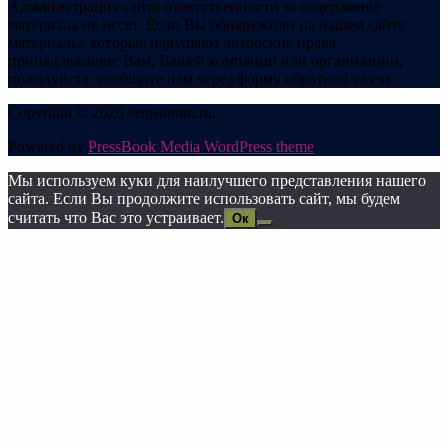
Администрация сайта ответственности за содержание
материала не несет. Если Вы обнаружили на нашем сайте
материалы, которые нарушают авторские права,
принадлежащие Вам, Вашей компании или организации,
пожалуйста, сообщите нам через форму обратной связи.
Copyright © 2026 semstomm.ru.
Powered by
PressBook Media WordPress theme
Мы используем куки для наилучшего представления нашего
сайта. Если Вы продолжите использовать сайт, мы будем
считать что Вас это устраивает.
Ок