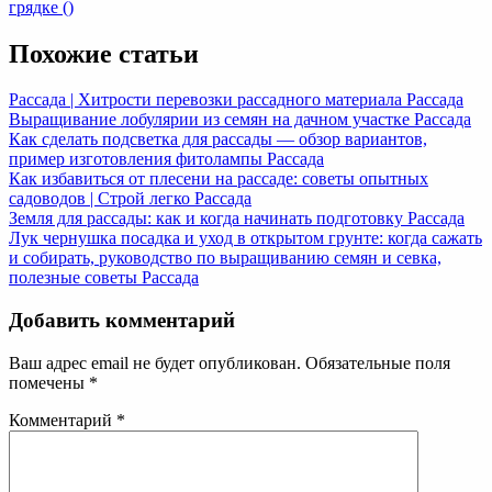
Post:
грядке ()
Похожие статьи
Рассада | Хитрости перевозки рассадного материала
Рассада
Выращивание лобулярии из семян на дачном участке
Рассада
Как сделать подсветка для рассады — обзор вариантов,
пример изготовления фитолампы
Рассада
Как избавиться от плесени на рассаде: советы опытных
садоводов | Строй легко
Рассада
Земля для рассады: как и когда начинать подготовку
Рассада
Лук чернушка посадка и уход в открытом грунте: когда сажать
и собирать, руководство по выращиванию семян и севка,
полезные советы
Рассада
Добавить комментарий
Ваш адрес email не будет опубликован.
Обязательные поля
помечены
*
Комментарий
*