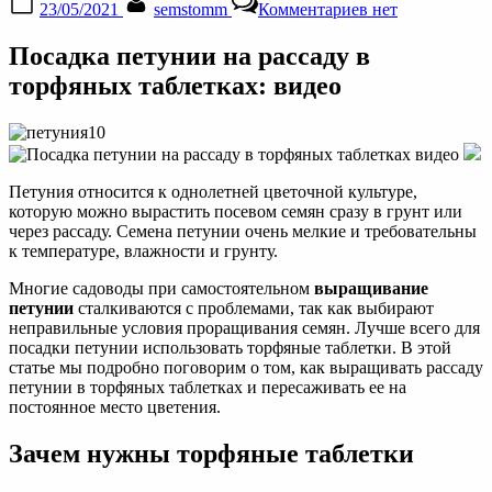
23/05/2021
semstomm
Комментариев
нет
on
записи
Петунии
Посадка петунии на рассаду в
в
торфяных
торфяных таблетках: видео
таблетках
—
всегда
получаются
на
Петуния относится к однолетней цветочной культуре,
ура!
которую можно вырастить посевом семян сразу в грунт или
через рассаду. Семена петунии очень мелкие и требовательны
к температуре, влажности и грунту.
Многие садоводы при самостоятельном
выращивание
петунии
сталкиваются с проблемами, так как выбирают
неправильные условия проращивания семян. Лучше всего для
посадки петунии использовать торфяные таблетки. В этой
статье мы подробно поговорим о том, как выращивать рассаду
петунии в торфяных таблетках и пересаживать ее на
постоянное место цветения.
Зачем нужны торфяные таблетки