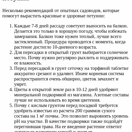
Несколько рекомендаций от опытных садоводов, которые
помогут вырастить красивые и здоровые петунии:
Каждые 7-8 дней рассаду советуют выносить на балкон.
Делается это только в хорошую погоду, чтобы избежать
замерзания. Балкон тоже нужен теплый, лучше всего
застекленный. Процедура проводится с момента, когда
растение достигло 10-дневного возраста.
Для пересадки в открытый грунт выбирается солнечное
место. Почву нужно регулярно рыхлить и поддерживать
ее влажность.
Перед пересадкой в грунт сеточку на торфяной таблетке
аккуратно срезают и удаляют. Иначе корневая система
распространится очень обширно, цветок зачахнет и
умрет.
Цветы в открытой земле раз в 10-12 дней удобряют
минеральной подкормкой из магазина. Азотные составы
лучше не использовать во время цветения.
Почву с кислым грунтом перед посадкой требуется
удобрить известью из расчета 200 граммов сухого
состава на 1 м² почвы. Это позволит выровнять уровень
pH на участке. В качестве подкормки также подойдёт
перегнившая трава. На ее введение растение ответит
активным развитием корней и листьев.