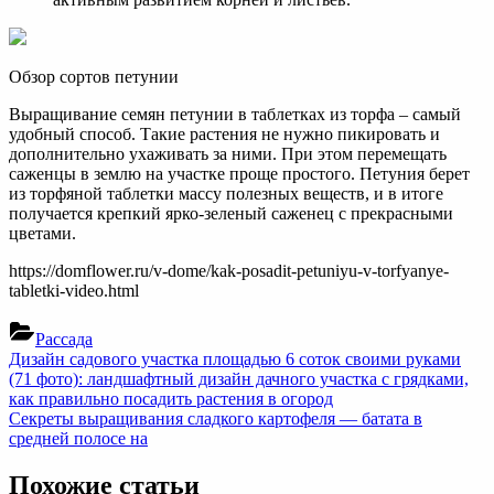
Обзор сортов петунии
Выращивание семян петунии в таблетках из торфа – самый
удобный способ. Такие растения не нужно пикировать и
дополнительно ухаживать за ними. При этом перемещать
саженцы в землю на участке проще простого. Петуния берет
из торфяной таблетки массу полезных веществ, и в итоге
получается крепкий ярко-зеленый саженец с прекрасными
цветами.
https://domflower.ru/v-dome/kak-posadit-petuniyu-v-torfyanye-
tabletki-video.html
Рассада
Навигация
Previous
Дизайн садового участка площадью 6 соток своими руками
Post:
(71 фото): ландшафтный дизайн дачного участка с грядками,
по
как правильно посадить растения в огород
записям
Next
Секреты выращивания сладкого картофеля — батата в
Post:
средней полосе на
Похожие статьи