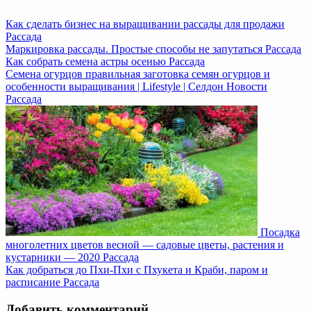
Как сделать бизнес на выращивании рассады для продажи
Рассада
Маркировка рассады. Простые способы не запутаться
Рассада
Как собрать семена астры осенью
Рассада
Семена огурцов правильная заготовка семян огурцов и
особенности выращивания | Lifestyle | Селдон Новости
Рассада
Посадка
многолетних цветов весной — садовые цветы, растения и
кустарники — 2020
Рассада
Как добраться до Пхи-Пхи с Пхукета и Краби, паром и
расписание
Рассада
Добавить комментарий