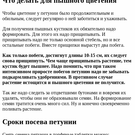
Что делать для пышного цветения
Чтобы цветение у петунии было продолжительным и
обильным, следует регулярно о ней заботиться и ухаживать.
Для получения пышных кустиков их обязательно надо
формировать. Для этого их надо прищипывать. И
прищипывать надо не только основной стебель, но и все
остальные побеги. Вместе прищипки вырастут два побега.
Как только побеги, достигнут длины 10-15 см, их следует
снова прищипнуть. Чем чаще прищипывать растение, тем
кустик будет пышнее. Надо помнить, что при таком
интенсивном приросте побегов петунию надо не забывать
подкармливать удобрениями. В противном случае
растение истощится и пышного цветения не получится.
Так же надо следить за отцветшими бутонами и вовремя их
удалять, чтобы они не образовывали семян. На формирование
семян тратится очень много сил. Ну и конечно своевременно
поливать растение.
Сроки посева петунии
Сеять семена петунии в торфяные таблетки можно: