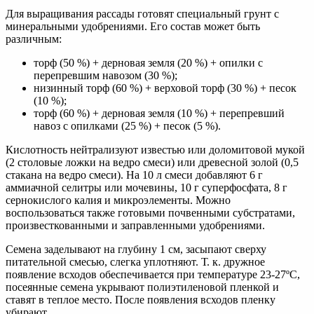
Для выращивания рассады готовят специальный грунт с
минеральными удобрениями. Его состав может быть
различным:
торф (50 %) + дерновая земля (20 %) + опилки с
перепревшим навозом (30 %);
низинный торф (60 %) + верховой торф (30 %) + песок
(10 %);
торф (60 %) + дерновая земля (10 %) + перепревший
навоз с опилками (25 %) + песок (5 %).
Кислотность нейтрализуют известью или доломитовой мукой
(2 столовые ложки на ведро смеси) или древесной золой (0,5
стакана на ведро смеси). На 10 л смеси добавляют 6 г
аммиачной селитры или мочевины, 10 г суперфосфата, 8 г
сернокислого калия и микроэлементы. Можно
воспользоваться также готовыми почвенными субстратами,
произвесткованными и заправленными удобрениями.
Семена заделывают на глубину 1 см, засыпают сверху
питательной смесью, слегка уплотняют. Т. к. дружное
появление всходов обеспечивается при температуре 23-27ºС,
посеянные семена укрывают полиэтиленовой пленкой и
ставят в теплое место. После появления всходов пленку
убирают.