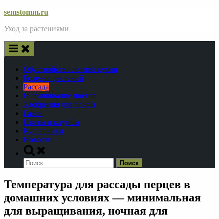
Skip
semstomm.ru
to
Уход за растениями
content
Обустройство летней кухни
Болезни растений
Рассада
Выращивание цветов
Удобрения для почвы
Газон
Цветы и клумбы
Кустарники
Новости
Toggle
search
Найти:
form
Температура для рассады перцев в
домашних условиях — минимальная
для выращивания, ночная для