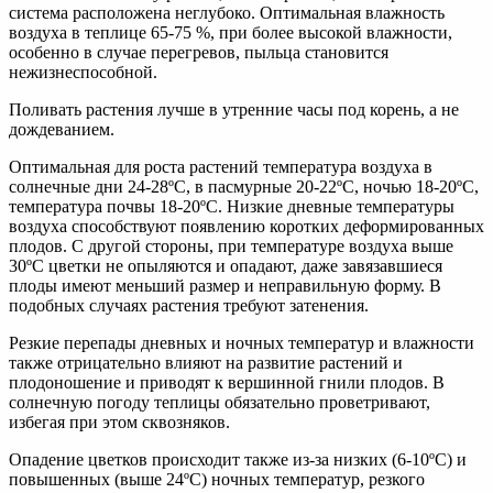
система расположена неглубоко. Оптимальная влажность
воздуха в теплице 65-75 %, при более высокой влажности,
особенно в случае перегревов, пыльца становится
нежизнеспособной.
Поливать растения лучше в утренние часы под корень, а не
дождеванием.
Оптимальная для роста растений температура воздуха в
солнечные дни 24-28ºС, в пасмурные 20-22ºС, ночью 18-20ºС,
температура почвы 18-20ºС. Низкие дневные температуры
воздуха способствуют появлению коротких деформированных
плодов. С другой стороны, при температуре воздуха выше
30ºС цветки не опыляются и опадают, даже завязавшиеся
плоды имеют меньший размер и неправильную форму. В
подобных случаях растения требуют затенения.
Резкие перепады дневных и ночных температур и влажности
также отрицательно влияют на развитие растений и
плодоношение и приводят к вершинной гнили плодов. В
солнечную погоду теплицы обязательно проветривают,
избегая при этом сквозняков.
Опадение цветков происходит также из-за низких (6-10ºС) и
повышенных (выше 24ºС) ночных температур, резкого