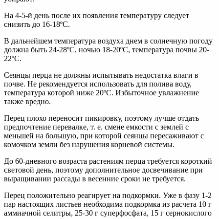
На 4-5-й день после их появления температуру следует
снизить до 16-18ºС.
В дальнейшем температура воздуха днем в солнечную погоду
должна быть 24-28ºС, ночью 18-20ºС, температура почвы 20-
22ºС.
Сеянцы перца не должны испытывать недостатка влаги в
почве. Не рекомендуется использовать для полива воду,
температура которой ниже 20ºС. Избыточное увлажнение
также вредно.
Перец плохо переносит пикировку, поэтому лучше отдать
предпочтение перевалке, т. е. смене емкости с землей с
меньшей на большую, при которой сеянцы пересаживают с
комочком земли без нарушения корневой системы.
До 60-дневного возраста растениям перца требуется короткий
световой день, поэтому дополнительное досвечивание при
выращивании рассады в весенние сроки не требуется.
Перец положительно реагирует на подкормки. Уже в фазу 1-2
пар настоящих листьев необходима подкормка из расчета 10 г
аммиачной селитры, 25-30 г суперфосфата, 15 г сернокислого