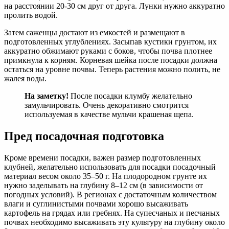
на расстоянии 20-30 см друг от друга. Лунки нужно аккуратно
пролить водой.
Затем саженцы достают из емкостей и размещают в
подготовленных углублениях. Засыпав кустики грунтом, их
аккуратно обжимают руками с боков, чтобы почва плотнее
примкнула к корням. Корневая шейка после посадки должна
остаться на уровне почвы. Теперь растения можно полить, не
жалея воды.
На заметку!
После посадки клумбу желательно
замульчировать. Очень декоративно смотрится
используемая в качестве мульчи крашеная щепа.
Пред посадочная подготовка
Кроме времени посадки, важен размер подготовленных
клубней, желательно использовать для посадки посадочный
материал весом около 35–50 г. На плодородном грунте их
нужно заделывать на глубину 8–12 см (в зависимости от
погодных условий). В регионах с достаточным количеством
влаги и суглинистыми почвами хорошо высаживать
картофель на грядах или гребнях. На супесчаных и песчаных
почвах необходимо высаживать эту культуру на глубину около