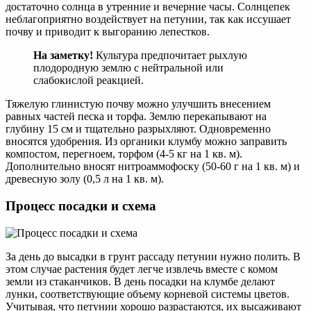
достаточно солнца в утренние и вечерние часы. Солнцепек
неблагоприятно воздействует на петунии, так как иссушает
почву и приводит к выгоранию лепестков.
На заметку!
Культура предпочитает рыхлую
плодородную землю с нейтральной или
слабокислой реакцией.
Тяжелую глинистую почву можно улучшить внесением
равных частей песка и торфа. Землю перекапывают на
глубину 15 см и тщательно разрыхляют. Одновременно
вносятся удобрения. Из органики клумбу можно заправить
компостом, перегноем, торфом (4-5 кг на 1 кв. м).
Дополнительно вносят нитроаммофоску (50-60 г на 1 кв. м) и
древесную золу (0,5 л на 1 кв. м).
Процесс посадки и схема
За день до высадки в грунт рассаду петунии нужно полить. В
этом случае растения будет легче извлечь вместе с комом
земли из стаканчиков. В день посадки на клумбе делают
лунки, соответствующие объему корневой системы цветов.
Учитывая, что петунии хорошо разрастаются, их высаживают