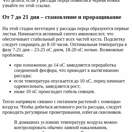
Что делать, если у рассады перца появилась черная ножка
узнайте по этой ссылке.
От 7 до 21 дня – становление и проращивание
На этой стадии вегетации у рассады перца образуются первые
листья. Начинается активный синтез аминокислот, что
обеспечивает стабильный рост всех частей куста. Подсветку
следует сокращать до 8-10 часов. Оптимальная температура в
фазу 7-21 дня – 23-25 oC днем, 18-20 oC ночью. Возможные
проблемы:
при понижении до 14 oC замедляется переработка
соединений фосфора, что приводит к вытягиванию
рассады;
если температура опускается до 10 oC, перец начинает
одревесневать, замедляется рост;
ниже 10 oC происходит гибель сеянцев.
Тепло напрямую связано с питанием растений с помощью
воздуха. Чтобы добиться активного роста рассады, следует
проводить регулярные проветривания, избегая сквозняков.
В домашних условиях температуру воздуха можно
контролировать обычно лампой накаливания,