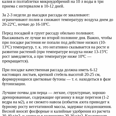
калия и полтаблетки микроудобрений на 10 л воды в три
приема с интервалом в 10-12 дней.
За 2-3 недели до высадки рассады ее закаливают:
ограничивают полив и снижают температуру воздуха днем до
20-22ºС, ночью до 16-18ºС.
Перед посадкой в грунт рассаду обильно поливают.
Высаживать ее лучше во второй половине дня. Важно, чтобы
при посадке растения не попали под действие низких (10-
13ºС) температур, т. к. это негативно сказывается на росте и
развитии растений (при температуре воздуха ниже 13-15ºС
рост замедляется, а при температуре ниже 10ºС —
прекращается).
При посадке качественная рассада должна иметь 6-12
настоящих листьев, крепкий стебель высотой 20-25 см,
формирующиеся цветковые бутоны — т. е. находиться в фазе
бутонизации.
Лучшие почвы для перца — легкие, структурные, хорошо
дренированные, содержащие органику в виде перегноя (1-2
ведра на м2), а не свежего навоза (избыток азота приводит к
бурному росту вегетативной массы, задержке плодоношения.
Весной вносят фосфорные и калийные удобрения из расчета
30-40 г/м2, и азотные в количестве 20-30 г/м2. Кислотность