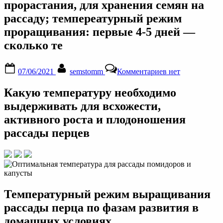
прорастания, для хранения семян на
рассаду; темпереатурный режим
проращивания: первые 4-5 дней —
сколько те
Posted
By
к
07/06/2021
semstomm
Комментариев
нет
on
записи
Температура
Какую температуру необходимо
для
рассады
выдерживать для всхожести,
перцев
активного роста и плодоношения
в
домашних
рассады перцев
условиях
—
минимальная
для
выращивания,
ночная
для
Температурный режим выращивания
прорастания,
рассады перца по фазам развития в
для
хранения
домашних условиях