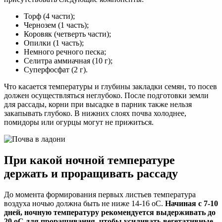
Торф (4 части);
Чернозем (1 часть);
Коровяк (четверть части);
Опилки (1 часть);
Немного речного песка;
Селитра аммиачная (10 г);
Суперфосфат (2 г).
Что касается температуры и глубины закладки семян, то посев
должен осуществляться неглубоко. После подготовки земли
для рассады, корни при высадке в парник также нельзя
закапывать глубоко. В нижних слоях почва холоднее,
помидоры или огурцы могут не прижиться.
При какой ночной температуре
держать и проращивать рассаду
До момента формирования первых листьев температура
воздуха ночью должна быть не ниже 14-16 oC.
Начиная с 7-10
дней, ночную температуру рекомендуется выдерживать до
20 oC для проращивания, чтобы усиливать вегетативные