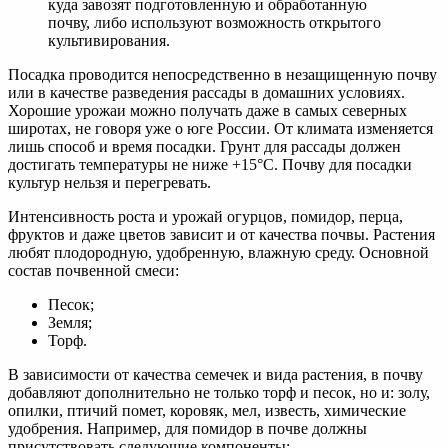
куда завозят подготовленную и обработанную
почву, либо используют возможность открытого
культивирования.
Посадка проводится непосредственно в незащищенную почву
или в качестве разведения рассады в домашних условиях.
Хорошие урожаи можно получать даже в самых северных
широтах, не говоря уже о юге России. От климата изменяется
лишь способ и время посадки. Грунт для рассады должен
достигать температуры не ниже +15°C. Почву для посадки
культур нельзя и перегревать.
Интенсивность роста и урожай огурцов, помидор, перца,
фруктов и даже цветов зависит и от качества почвы. Растения
любят плодородную, удобренную, влажную среду. Основной
состав почвенной смеси:
Песок;
Земля;
Торф.
В зависимости от качества семечек и вида растения, в почву
добавляют дополнительно не только торф и песок, но и: золу,
опилки, птичий помет, коровяк, мел, известь, химические
удобрения. Например, для помидор в почве должны
присутствовать следующие компоненты: