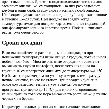
древесные опилки. Для этого подготавливают ящик, на дно
засыпают опилки 3–5 см толщиной. На них раскладывают
клубни в один слой, сверху снова насыпают слой опилок.
Необходимо увлажнить опилки водой, клубни держат в ящике
в течение 15–20 суток. При посадке на грядку, когда
температура земли для посадки картофеля станет подходящей,
они формируют корни за короткое время. Побеги начинают
расти тоже очень быстро.
Сроки посадки
Если вы ошибетесь в расчете времени посадки, то при
понижении температуры ниже минус 3 градуса, появившиеся
побеги погибают. Многие опытные огородники советуют
высаживать клубни картофеля, после того как почва на
глубине 10 см прогреется минимум до температуры 6–10 ℃.
Но бегать с термометром по участку и мерить температуру
почвы, конечно, никто не станет. При посадке клубней в
основном замеряют температуру воздуха (он должен
прогреться примерно до 15 ℃), для многих огородников
явный признак того что пора высаживать растение – цветение
черемухи и березы.
К примеру, в южных регионах можно начинать высаживать