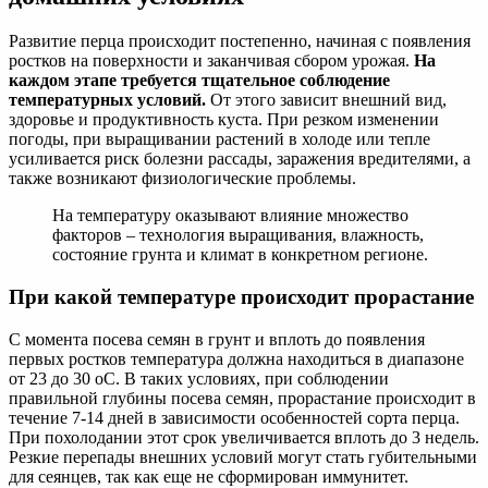
семян
на
Развитие перца происходит постепенно, начиная с появления
рассаду;
ростков на поверхности и заканчивая сбором урожая.
На
темпереатурный
каждом этапе требуется тщательное соблюдение
режим
температурных условий.
От этого зависит внешний вид,
проращивания:
здоровье и продуктивность куста. При резком изменении
первые
погоды, при выращивании растений в холоде или тепле
4-
усиливается риск болезни рассады, заражения вредителями, а
5
также возникают физиологические проблемы.
дней
—
На температуру оказывают влияние множество
сколько
факторов – технология выращивания, влажность,
те
состояние грунта и климат в конкретном регионе.
При какой температуре происходит прорастание
С момента посева семян в грунт и вплоть до появления
первых ростков температура должна находиться в диапазоне
от 23 до 30 oC. В таких условиях, при соблюдении
правильной глубины посева семян, прорастание происходит в
течение 7-14 дней в зависимости особенностей сорта перца.
При похолодании этот срок увеличивается вплоть до 3 недель.
Резкие перепады внешних условий могут стать губительными
для сеянцев, так как еще не сформирован иммунитет.