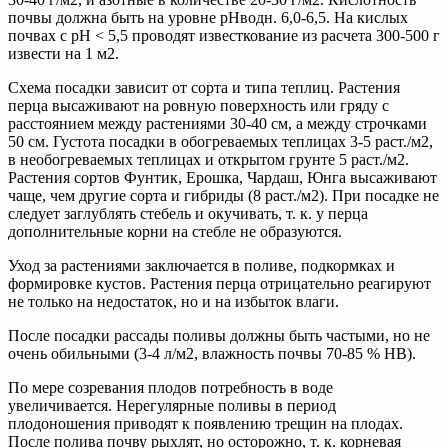
почвы должна быть на уровне рНводн. 6,0-6,5. На кислых
почвах с рН < 5,5 проводят известкование из расчета 300-500 г
извести на 1 м2.
Схема посадки зависит от сорта и типа теплиц. Растения
перца высаживают на ровную поверхность или гряду с
расстоянием между растениями 30-40 см, а между строчками
50 см. Густота посадки в обогреваемых теплицах 3-5 раст./м2,
в необогреваемых теплицах и открытом грунте 5 раст./м2.
Растения сортов Фунтик, Ерошка, Чардаш, Юнга высаживают
чаще, чем другие сорта и гибриды (8 раст./м2). При посадке не
следует заглублять стебель и окучивать, т. к. у перца
дополнительные корни на стебле не образуются.
Уход за растениями заключается в поливе, подкормках и
формировке кустов. Растения перца отрицательно реагируют
не только на недостаток, но и на избыток влаги.
После посадки рассады поливы должны быть частыми, но не
очень обильными (3-4 л/м2, влажность почвы 70-85 % НВ).
По мере созревания плодов потребность в воде
увеличивается. Нерегулярные поливы в период
плодоношения приводят к появлению трещин на плодах.
После полива почву рыхлят, но осторожно, т. к. корневая