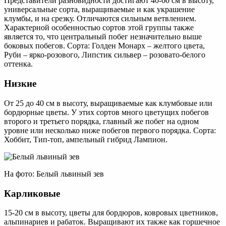
Представители разновидности достигают 40-60 см в высоту,
универсальные сорта, выращиваемые и как украшение
клумбы, и на срезку. Отличаются сильным ветвлением.
Характерной особенностью сортов этой группы также
является то, что центральный побег незначительно выше
боковых побегов. Сорта: Голден Монарх – желтого цвета,
Руби – ярко-розового, Липстик сильвер – розовато-белого
оттенка.
Низкие
От 25 до 40 см в высоту, выращиваемые как клумбовые или
бордюрные цветы. У этих сортов много цветущих побегов
второго и третьего порядка, главный же побег на одном
уровне или несколько ниже побегов первого порядка. Сорта:
Хоббит, Тип-топ, ампельный гибрид Лампион.
На фото: Белый львиный зев
Карликовые
15-20 см в высоту, цветы для бордюров, ковровых цветников,
альпинариев и рабаток. Выращивают их также как горшечное