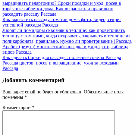
выращивать пеларгонию? Сроки посадки и уход, посев в
торфяные таблетки дома. Как вырастить и правильно
рассадить рассаду
Рассада
Как вырастить рассаду томатов дома: фото, видео, секрет
успешной рассады
Рассада
Любят ли помидоры сквозняк в теплице: как проветривать
теплицу с томатами, когда открывать, закрывать в теплице из
поликарбоната, правильно, нужно ли проветривание |
Рассада
Арабис (резуха) многолетний: посадка и уход, фото, таблица
видов
Рассада
Как сделать бирки для рассады: полезные советы
Рассада
Рассада цветов: посев и выращивание, уход за всходами
Рассада
Добавить комментарий
Ваш адрес email не будет опубликован.
Обязательные поля
помечены
*
Комментарий
*