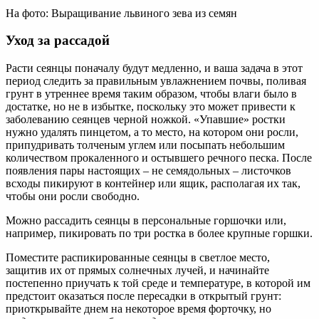
На фото: Выращивание львиного зева из семян
Уход за рассадой
Расти сеянцы поначалу будут медленно, и ваша задача в этот
период следить за правильным увлажнением почвы, поливая
грунт в утреннее время таким образом, чтобы влаги было в
достатке, но не в избытке, поскольку это может привести к
заболеванию сеянцев черной ножкой. «Упавшие» ростки
нужно удалять пинцетом, а то место, на котором они росли,
припудривать толченым углем или посыпать небольшим
количеством прокаленного и остывшего речного песка. После
появления пары настоящих – не семядольных – листочков
всходы пикируют в контейнер или ящик, располагая их так,
чтобы они росли свободно.
Можно рассадить сеянцы в персональные горшочки или,
например, пикировать по три ростка в более крупные горшки.
Поместите распикированные сеянцы в светлое место,
защитив их от прямых солнечных лучей, и начинайте
постепенно приучать к той среде и температуре, в которой им
предстоит оказаться после пересадки в открытый грунт:
приоткрывайте днем на некоторое время форточку, но