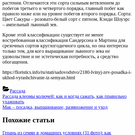
растения. Отличаются эти сорта сильным ветвлением до
побегов третьего и четвертого порядка, главный побег как
правило ниже или на уровне побегов второго порядка. Сорта:
Цвет Сакуры – розовато-белый сорт с пятном, Кэнди Шоуэрс
– ампельный львиный зев.
Кроме этой классификации существует не менее
востребованная классификация Сандерсона и Мартина для
срезочных сортов круглогодичного цикла, но она интересна
только тем, для кого выращивание львиного зева не
удовольствие и не эстетическая потребность, а средство
обогащения.
https://floristics.info/ru/stati/sadovodstvo/2180-lvinyj-zev-posadka-i-
ukhod-vyrashchivanie-iz-semyan.html
Рассада
Навигация
Previous
Рассада клеомы колючей: как и когда сажать, как правильно
Post:
ухаживать
по
Next
Мак – посадка, выращивание, размножение и уход
записям
Post:
Похожие статьи
Герань из семян в домашних условиях (31 фото): как