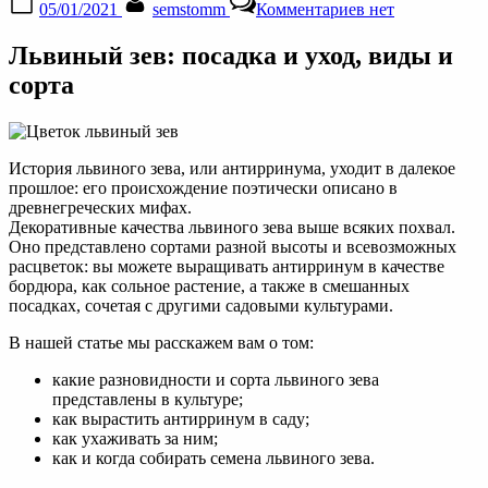
05/01/2021
semstomm
Комментариев
нет
on
записи
Львиный
Львиный зев: посадка и уход, виды и
зев:
выращивание
сорта
из
семян
рассадой,
посадка
История львиного зева, или антирринума, уходит в далекое
в
прошлое: его происхождение поэтически описано в
грунт
древнегреческих мифах.
и
Декоративные качества львиного зева выше всяких похвал.
уход
Оно представлено сортами разной высоты и всевозможных
расцветок: вы можете выращивать антирринум в качестве
бордюра, как сольное растение, а также в смешанных
посадках, сочетая с другими садовыми культурами.
В нашей статье мы расскажем вам о том:
какие разновидности и сорта львиного зева
представлены в культуре;
как вырастить антирринум в саду;
как ухаживать за ним;
как и когда собирать семена львиного зева.