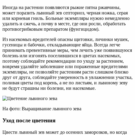
Иногда на растении появляются рыжие пятна ржавчины,
может поразить львиный зев септориоз, черная ножка, серая
или корневая гниль. Больные экземпляры нужно немедленно
удалить и сжечь, а почву в месте, где они росли, обработать
противогрибковым препаратом (фунгицидом).
Из насекомых-вредителей опасны щитовки, личинки мушек,
гусеницы и бабочки, откладывающие яйца. Всегда легче
принимать превентивные меры, чем лечить уже появившуюся
болезнь или изгонять поселившихся в цветах насекомых,
поэтому соблюдайте рекомендации по уходу за растением,
вовремя удаляйте заболевшие или пораженные вредителями
экземпляры, не позволяйте растениям расти слишком близко
друг от друга, соблюдайте умеренность в увлажнении участка,
поливая цветы под корень, а не по листьям, и львиному зеву
не будут страшны ни болезни, ни насекомые.
На фото: Выращивание львиного зева
Уход после цветения
Цвести львиный зев может до осенних заморозков, но когда