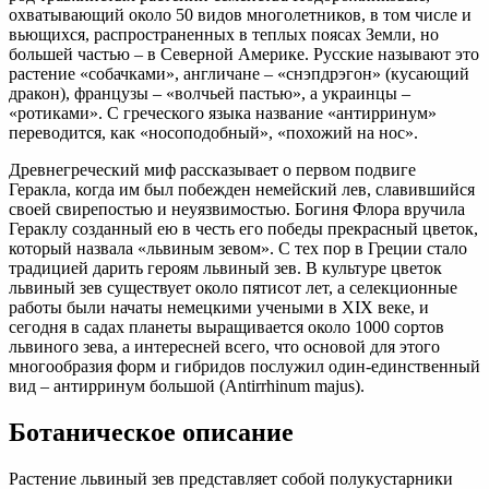
охватывающий около 50 видов многолетников, в том числе и
вьющихся, распространенных в теплых поясах Земли, но
большей частью – в Северной Америке. Русские называют это
растение «собачками», англичане – «снэпдрэгон» (кусающий
дракон), французы – «волчьей пастью», а украинцы –
«ротиками». С греческого языка название «антирринум»
переводится, как «носоподобный», «похожий на нос».
Древнегреческий миф рассказывает о первом подвиге
Геракла, когда им был побежден немейский лев, славившийся
своей свирепостью и неуязвимостью. Богиня Флора вручила
Гераклу созданный ею в честь его победы прекрасный цветок,
который назвала «львиным зевом». С тех пор в Греции стало
традицией дарить героям львиный зев. В культуре цветок
львиный зев существует около пятисот лет, а селекционные
работы были начаты немецкими учеными в XIX веке, и
сегодня в садах планеты выращивается около 1000 сортов
львиного зева, а интересней всего, что основой для этого
многообразия форм и гибридов послужил один-единственный
вид – антирринум большой (Antirrhinum majus).
Ботаническое описание
Растение львиный зев представляет собой полукустарники