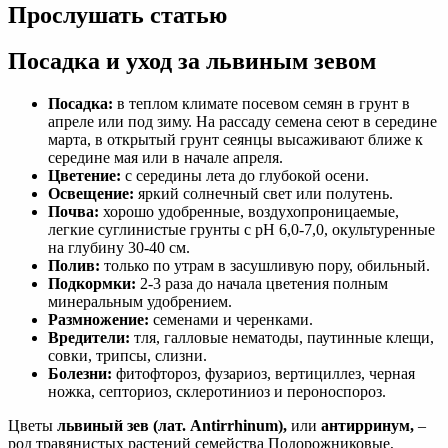
Прослушать статью
Посадка и уход за львиным зевом
Посадка:
в теплом климате посевом семян в грунт в
апреле или под зиму. На рассаду семена сеют в середине
марта, в открытый грунт сеянцы высаживают ближе к
середине мая или в начале апреля.
Цветение:
с середины лета до глубокой осени.
Освещение:
яркий солнечный свет или полутень.
Почва:
хорошо удобренные, воздухопроницаемые,
легкие суглинистые грунты с pH 6,0-7,0, окультуренные
на глубину 30-40 см.
Полив:
только по утрам в засушливую пору, обильный.
Подкормки:
2-3 раза до начала цветения полным
минеральным удобрением.
Размножение:
семенами и черенками.
Вредители:
тля, галловые нематоды, паутинные клещи,
совки, трипсы, слизни.
Болезни:
фитофтороз, фузариоз, вертициллез, черная
ножка, септориоз, склеротиниоз и пероноспороз.
Цветы
львиный зев (лат. Antirrhinum),
или
антирринум,
–
род травянистых растений семейства Подорожниковые,