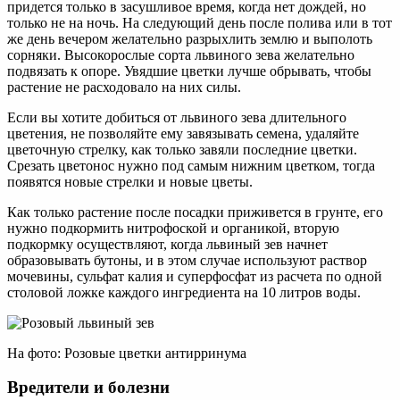
придется только в засушливое время, когда нет дождей, но
только не на ночь. На следующий день после полива или в тот
же день вечером желательно разрыхлить землю и выполоть
сорняки. Высокорослые сорта львиного зева желательно
подвязать к опоре. Увядшие цветки лучше обрывать, чтобы
растение не расходовало на них силы.
Если вы хотите добиться от львиного зева длительного
цветения, не позволяйте ему завязывать семена, удаляйте
цветочную стрелку, как только завяли последние цветки.
Срезать цветонос нужно под самым нижним цветком, тогда
появятся новые стрелки и новые цветы.
Как только растение после посадки приживется в грунте, его
нужно подкормить нитрофоской и органикой, вторую
подкормку осуществляют, когда львиный зев начнет
образовывать бутоны, и в этом случае используют раствор
мочевины, сульфат калия и суперфосфат из расчета по одной
столовой ложке каждого ингредиента на 10 литров воды.
На фото: Розовые цветки антирринума
Вредители и болезни