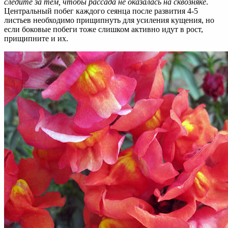
следите за тем, чтобы рассада не оказалась на сквозняке
.
Центральный побег каждого сеянца после развития 4-5
листьев необходимо прищипнуть для усиления кущения, но
если боковые побеги тоже слишком активно идут в рост,
прищипните и их.