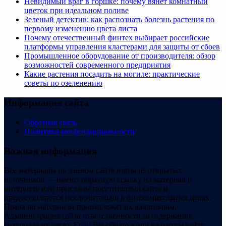
Невидимый враг в горшке: почему вянет комнатный
цветок при идеальном поливе
Зеленый детектив: как распознать болезнь растения по
первому изменению цвета листа
Почему отечественный финтех выбирает российские
платформы управления кластерами для защиты от сбоев
Промышленное оборудование от производителя: обзор
возможностей современного предприятия
Какие растения посадить на могиле: практические
советы по озеленению
Информация сайта
Обратная связь
Политика конфендициальности
Важная информация
Все материалы на данном сайте взяты из открытых
источников — имеют обратную ссылку на материал в
интернете или присланы посетителями сайта и
предоставляются исключительно в ознакомительных целях.
Права на материалы принадлежат их владельцам.
Администрация сайта ответственности за содержание
материала не несет. Если Вы обнаружили на нашем сайте