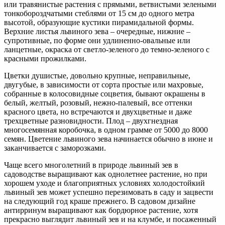
или травянистые растения с прямыми, ветвистыми зелеными
тонкобороздчатыми стеблями от 15 см до одного метра
высотой, образующие кустики пирамидальной формы.
Верхние листья львиного зева – очередные, нижние –
супротивные, по форме они удлиненно-овальные или
ланцетные, окраска от светло-зеленого до темно-зеленого с
красными прожилками.
Цветки душистые, довольно крупные, неправильные,
двугубые, в зависимости от сорта простые или махровые,
собранные в колосовидные соцветия, бывают окрашены в
белый, желтый, розовый, нежно-палевый, все оттенки
красного цвета, но встречаются и двухцветные и даже
трехцветные разновидности. Плод – двухгнездная
многосемянная коробочка, в одном грамме от 5000 до 8000
семян. Цветение львиного зева начинается обычно в июне и
заканчивается с заморозками.
Чаще всего многолетний в природе львиный зев в
садоводстве выращивают как однолетнее растение, но при
хорошем уходе и благоприятных условиях холодостойкий
львиный зев может успешно перезимовать в саду и зацвести
на следующий год краше прежнего. В садовом дизайне
антирринум выращивают как бордюрное растение, хотя
прекрасно выглядит львиный зев и на клумбе, и посаженный