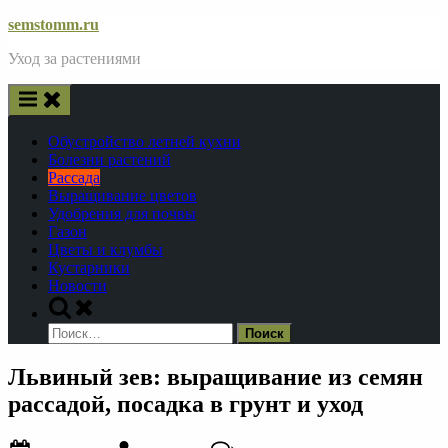
Skip
semstomm.ru
to
Уход за растениями
content
Обустройство летней кухни
Болезни растений
Рассада
Выращивание цветов
Удобрения для почвы
Газон
Цветы и клумбы
Кустарники
Новости
Toggle
search
Найти:
form
Львиный зев: выращивание из семян
рассадой, посадка в грунт и уход
Posted
By
к