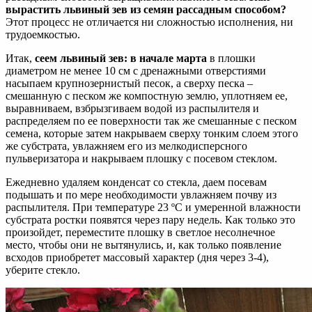
вырастить львиный зев из семян рассадным способом?
Этот процесс не отличается ни сложностью исполнения, ни
трудоемкостью.
Итак,
сеем львиный зев: в начале марта
в плошки
диаметром не менее 10 см с дренажными отверстиями
насыпаем крупнозернистый песок, а сверху песка –
смешанную с песком же компостную землю, уплотняем ее,
выравниваем, взбрызгиваем водой из распылителя и
распределяем по ее поверхности так же смешанные с песком
семена, которые затем накрываем сверху тонким слоем этого
же субстрата, увлажняем его из мелкодисперсного
пульверизатора и накрываем плошку с посевом стеклом.
Ежедневно удаляем конденсат со стекла, даем посевам
подышать и по мере необходимости увлажняем почву из
распылителя. При температуре 23 ºC и умеренной влажности
субстрата ростки появятся через пару недель. Как только это
произойдет, переместите плошку в светлое несолнечное
место, чтобы они не вытянулись, и, как только появление
всходов приобретет массовый характер (дня через 3-4),
уберите стекло.