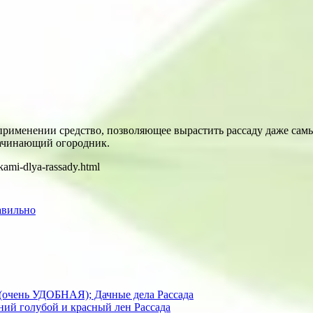
 применении средство, позволяющее вырастить рассаду даже сам
начинающий огородник.
tkami-dlya-rassady.html
авильно
 (очень УДОБНАЯ); Дачные дела
Рассада
ний голубой и красный лен
Рассада