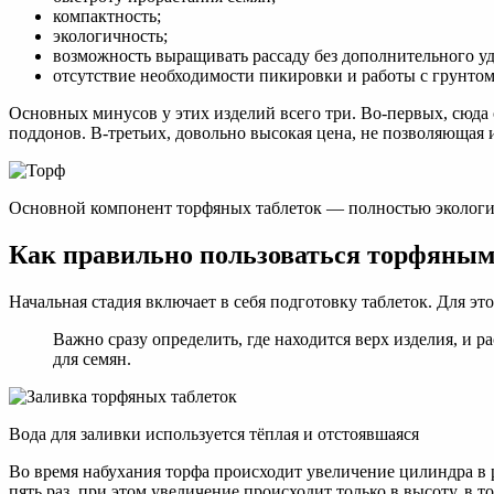
компактность;
экологичность;
возможность выращивать рассаду без дополнительного у
отсутствие необходимости пикировки и работы с грунтом
Основных минусов у этих изделий всего три. Во-первых, сюда
поддонов. В-третьих, довольно высокая цена, не позволяющая 
Основной компонент торфяных таблеток — полностью экологи
Как правильно пользоваться торфяным
Начальная стадия включает в себя подготовку таблеток. Для э
Важно сразу определить, где находится верх изделия, и 
для семян.
Вода для заливки используется тёплая и отстоявшаяся
Во время набухания торфа происходит увеличение цилиндра в р
пять раз, при этом увеличение происходит только в высоту, в 