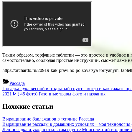
Таким образом, торфяные таблетки — это простое и удобное в
самостоятельно, соблюдая простые инструкции, сможет даже 
https://orchardo.ru/20919-kak-pravilno-polzovatsya-torfyanymi-table
Рассада
Навигация
Previous
Посадка лука весной в открытый грунт – когда и как сажать пр
Post:
Next
2021 ᐈ ( 45 фото) Газонные травы фото и названия
по
Post:
записям
Похожие статьи
Выращивание баклажанов в теплице
Рассада
Выращивание рассады в домашних условиях – моя технология
Лен посадка и уход в открытом грунте Многолетний и однолет