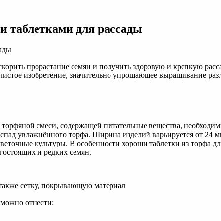
и таблетками для рассады
корить прорастание семян и получить здоровую и крепкую расса
 чистое изобретение, значительно упрощающее выращивание разл
з торфяной смеси, содержащей питательные вещества, необходим
пад увлажнённого торфа. Ширина изделий варьируется от 24 мм 
точные культуры. В особенности хороши таблетки из торфа для
гостоящих и редких семян.
а также сетку, покрывающую материал
 можно отнести: