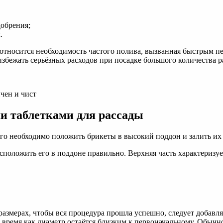
добрения;
.
 относится необходимость частого полива, вызванная быстрым п
избежать серьёзных расходов при посадке большого количества р
чен и чист
и таблетками для рассады
того необходимо положить брикеты в высокий поддон и залить их
расположить его в поддоне правильно. Верхняя часть характериз
азмерах, чтобы вся процедура прошла успешно, следует добавля
то время как диаметр остаётся близким к первоначальному. Обычн