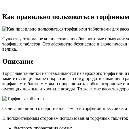
Торфяные
таблетки
для
Как правильно пользоваться торфяным
рассады:
как
пользоваться,
особенности
выращивания
Существует немалое количество способов, которые помогают ус
в
торфяных таблеток. Это абсолютно безопасное и экологически
них
велика.
видео
Описание
Торфяные таблетки изготавливаются из верхового торфа или и
заметить специальное покрытие — сетку, предотвращающую рас
торфяным таблеткам можно проращивать любые огородные и цве
имеющих нежные и хрупкие всходы. То же самое касается доро
Отчётливо видно отверстие для семян в торфяной прессовке, 
К положительным сторонам использования торфяных таблеток
быстроту прорастания семян;