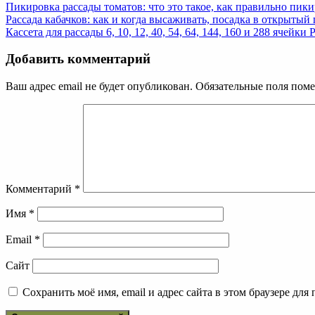
Пикировка рассады томатов: что это такое, как правильно пик
Рассада кабачков: как и когда высаживать, посадка в открытый 
Кассета для рассады 6, 10, 12, 40, 54, 64, 144, 160 и 288 ячейки
Р
Добавить комментарий
Ваш адрес email не будет опубликован.
Обязательные поля пом
Комментарий
*
Имя
*
Email
*
Сайт
Сохранить моё имя, email и адрес сайта в этом браузере д