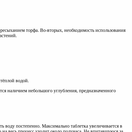
ересыханием торфа. Во-вторых, необходимость использования
астений.
 тёплой водой.
уется наличием небольшого углубления, предназначенного
ть воду постепенно. Максимально таблетка увеличивается в
о на весь процесс уходит около получаса. Не впитавшуюся за