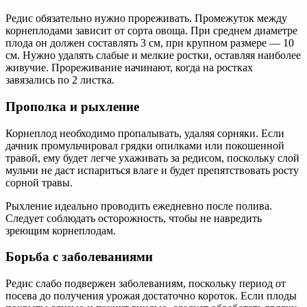
Редис обязательно нужно прореживать. Промежуток между
корнеплодами зависит от сорта овоща. При среднем диаметре
плода он должен составлять 3 см, при крупном размере — 10
см. Нужно удалять слабые и мелкие ростки, оставляя наиболее
живучие. Прореживание начинают, когда на ростках
завязались по 2 листка.
Прополка и рыхление
Корнеплод необходимо пропалывать, удаляя сорняки. Если
дачник промульчировал грядки опилками или покошенной
травой, ему будет легче ухаживать за редисом, поскольку слой
мульчи не даст испариться влаге и будет препятствовать росту
сорной травы.
Рыхление идеально проводить ежедневно после полива.
Следует соблюдать осторожность, чтобы не навредить
зреющим корнеплодам.
Борьба с заболеваниями
Редис слабо подвержен заболеваниям, поскольку период от
посева до получения урожая достаточно короток. Если плоды