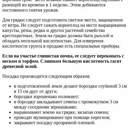
разницей во времени в 1 неделю. Этим добиваются
постоянного снятия урожая.
Для грядки следует подготовить светлое место, защищенное
от ветра. Не следует сажать корнеплод на месте выращивания
капусты, репы, редки и других растений семейства
крестоцветных. Земля на грядке должна быть рыхлой и
обладать несильной кислотностью. Для измерения
кислотности грунта в продаже есть специальные приборы.
Если на участке глинистая почва, ее следует перекопать с
песком и торфом. Слишком большую кислотность гасят
древесной золой.
Посадка производится следующим образом:
в подготовленной земле делают бороздки глубиной 3 см
в 15 см друг от друга;
бороздки хорошенько поливают;
в бороздку закладывают семена с промежутком 3 см
между соседними зернышками;
выравнивают землю на грядке, засыпая семена;
проводят мульчирование при помощи перегноя;
закрывают посадку прозрачной пленкой.