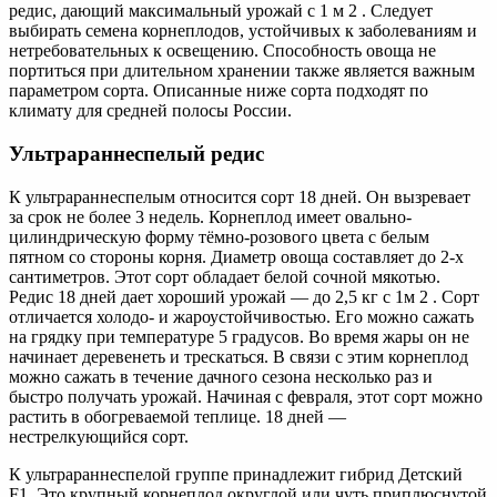
редис, дающий максимальный урожай с 1 м 2 . Следует
выбирать семена корнеплодов, устойчивых к заболеваниям и
нетребовательных к освещению. Способность овоща не
портиться при длительном хранении также является важным
параметром сорта. Описанные ниже сорта подходят по
климату для средней полосы России.
Ультрараннеспелый редис
К ультрараннеспелым относится сорт 18 дней. Он вызревает
за срок не более 3 недель. Корнеплод имеет овально-
цилиндрическую форму тёмно-розового цвета с белым
пятном со стороны корня. Диаметр овоща составляет до 2-х
сантиметров. Этот сорт обладает белой сочной мякотью.
Редис 18 дней дает хороший урожай — до 2,5 кг с 1м 2 . Сорт
отличается холодо- и жароустойчивостью. Его можно сажать
на грядку при температуре 5 градусов. Во время жары он не
начинает деревенеть и трескаться. В связи с этим корнеплод
можно сажать в течение дачного сезона несколько раз и
быстро получать урожай. Начиная с февраля, этот сорт можно
растить в обогреваемой теплице. 18 дней —
нестрелкующийся сорт.
К ультрараннеспелой группе принадлежит гибрид Детский
F1. Это крупный корнеплод округлой или чуть приплюснутой