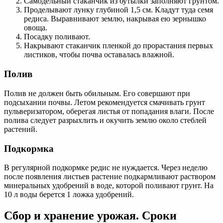
Самодельный стаканчик из бутылки заполняют грунтом.
Проделывают лунку глубиной 1,5 см. Кладут туда семя
редиса. Выравнивают землю, накрывая ею зернышко
овоща.
Посадку поливают.
Накрывают стаканчик пленкой до прорастания первых
листиков, чтобы почва оставалась влажной.
Полив
Полив не должен быть обильным. Его совершают при
подсыхании почвы. Летом рекомендуется смачивать грунт
пульверизатором, оберегая листья от попадания влаги. После
полива следует разрыхлить и окучить землю около стеблей
растений.
Подкормка
В регулярной подкормке редис не нуждается. Через неделю
после появления листьев растение подкармливают раствором
минеральных удобрений в воде, которой поливают грунт. На
10 л воды берется 1 ложка удобрений.
Сбор и хранение урожая. Сроки