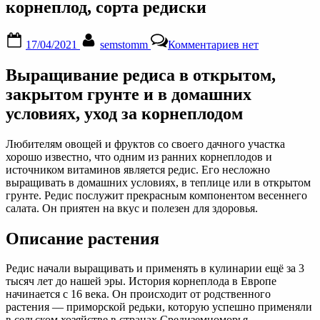
корнеплод, сорта редиски
Posted
By
к
17/04/2021
semstomm
Комментариев
нет
on
записи
Выращивание
Выращивание редиса в открытом,
редиса
и
закрытом грунте и в домашних
уход
условиях, уход за корнеплодом
за
ним
в
Любителям овощей и фруктов со своего дачного участка
открытом
хорошо известно, что одним из ранних корнеплодов и
грунте,
источником витаминов является редис. Его несложно
в
выращивать в домашних условиях, в теплице или в открытом
теплице
грунте. Редис послужит прекрасным компонентом весеннего
и
салата. Он приятен на вкус и полезен для здоровья.
в
домашних
Описание растения
условиях:
чем
подкормить
Редис начали выращивать и применять в кулинарии ещё за 3
корнеплод,
тысяч лет до нашей эры. История корнеплода в Европе
сорта
начинается с 16 века. Он происходит от родственного
редиски
растения — приморской редьки, которую успешно применяли
в сельском хозяйстве в странах Средиземноморья.