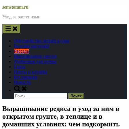
Skip
semstomm.ru
to
Уход за растениями
content
Обустройство летней кухни
Болезни растений
Рассада
Выращивание цветов
Удобрения для почвы
Газон
Цветы и клумбы
Кустарники
Новости
Toggle
search
Найти:
form
Выращивание редиса и уход за ним в
открытом грунте, в теплице и в
домашних условиях: чем подкормить