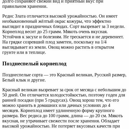
долго сохраняют свежий вид и приятный вкус при
правильном хранении.
Редис Злата отличается высокой урожайностью. Он имеет
необыкновенный жёлтый окрас кожуры, что эффектно
выглядит в праздничных блюдах. Сорт вызревает за 3 недели.
Корнеплод весит до 25 грамм. Мякоть очень вкусная.
Устойчив к засухе и болезням. Не трескается и не деревенеет.
На грядке созревший плод заметен, поскольку на 1/4
выглядывает из земли. Овощ можно растить в открытом
грунте или в теплице.
Позднеспелый корнеплод
Позднеспелые сорта — это Красный великан, Русский размер,
Белый клык и другие.
Красный великан вызревает за срок от месяца с небольшим до
50 дней. Он отличается холодостойкостью, поэтому годен для
ранней посадки (при 5 градусах). Овощ хорош тем, что его
можно хранить в домашних или дачных условиях до 4
месяцев. Корнеплод имеет удлиненную форму крупного
размера. Вес редиса до 100 грамм, длина — до 20 см. Мякоть
вкусная, не утрачивает свежести после хранения. Обладает
высокой урожайностью. Не потеряет вкусовых качеств при