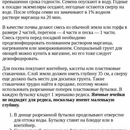
превышении срока годности. Семена опускают в воду. Годные
к посадке экземпляры оседают, негодные остаются сверху на
воде. После отбора семян их замачивают в 1% водном
растворе марганца на 20 мин.
В качестве почвы делают смесь из обычной земли или торфа в
размере 2 частей, перегноя — 4 части и песка — 1 части.
Смесь грунта перед посадкой необходимо
продезинфицировать поливанием раствором марганца,
нагреванием или замораживанием. Специальный грунт для
овощей можно купить в магазине, но его тоже следует
дезинфицировать.
Для посева покупают контейнер, кассеты или пластиковые
стаканчики. Слой земли должен иметь глубину 35 см, а сверху
еще должно быть место для досыпки грунта. Такие
стаканчики трудно найти в продаже, поэтому можно
использовать разрезанные поперек пластиковые бутылки. В
каждую бутылку кладут 1 зернышко редиса.
Яичные ячейки
не подходят для редиса, поскольку имеют маленькую
глубину.
В днище разрезанной бутылки проделывают отверстие
для оттока воды. Бутылку ставят на блюдце или в
контейнер.