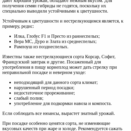
дают хороший урожай, обладают нежным вкусом. Для
получения семян гибриды не годятся, поскольку их
специально выводили устойчивыми к цветушности.
Устойчивым к цветушности и нестрелкующимся является, к
примеру, редис:
Илка, Глобус F1 и Престо из раннеспелых;
Вера МС, Дуро и Злата из среднеспелых;
Рампоуш из позднеспелых.
Известны также нестрелкующиеся сорта Корсар, Софит,
Французский завтрак и другие. Посаженный для
употребления в пищу корнеплод может дать стрелку при
неправильной посадке и неверном уходе:
неподходящий для данного сорта климат;
нарушенный период посадки;
недостаточное прореживание;
слабый полив;
употребление для подкормки навоза и компоста.
Если соблюдать все нюансы, вырастет знатный урожай.
При посадке особенно ценятся сорта, не изменяющие
вкусовых качеств при жаре и холоде. Рекомендуется сажать