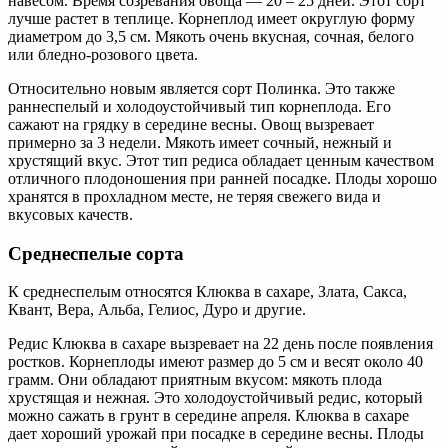
навесом. Время созревания овоща — 20 – 25 дней. Этот сорт
лучше растет в теплице. Корнеплод имеет округлую форму
диаметром до 3,5 см. Мякоть очень вкусная, сочная, белого
или бледно-розового цвета.
Относительно новым является сорт Полинка. Это также
раннеспелый и холодоустойчивый тип корнеплода. Его
сажают на грядку в середине весны. Овощ вызревает
примерно за 3 недели. Мякоть имеет сочный, нежный и
хрустящий вкус. Этот тип редиса обладает ценным качеством
отличного плодоношения при ранней посадке. Плоды хорошо
хранятся в прохладном месте, не теряя свежего вида и
вкусовых качеств.
Среднеспелые сорта
К среднеспелым относятся Клюква в сахаре, Злата, Сакса,
Квант, Вера, Альба, Гелиос, Дуро и другие.
Редис Клюква в сахаре вызревает на 22 день после появления
ростков. Корнеплоды имеют размер до 5 см и весят около 40
грамм. Они обладают приятным вкусом: мякоть плода
хрустящая и нежная. Это холодоустойчивый редис, который
можно сажать в грунт в середине апреля. Клюква в сахаре
дает хороший урожай при посадке в середине весны. Плоды