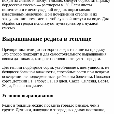
покрыты слизью и пахнут гнилью, следует обработать грядку
бордосской смесью — раствором в 1%. Если листья
пожелтели и имеют увядший вид, их опрыскивают
известковым молочком. При почернении стеблей и их
закручивании помогает настой луковой шелухи на воде. Для
обработки грядки используют пульверизатор с нужной
смесью.
Выращивание редиса в теплице
Предприниматели растят корнеплод в теплице на продажу.
Это способ подходит и для самостоятельного выращивания
овоща дачниками, которые постоянно живут за городом.
Для теплиц подбирают сорта, устойчивые к цветушности, не
боящиеся большой влажности, способные расти при неярком
освещении, не подверженные грибковым болезням. Подходят
сорта Детский F1, Глобус F1, 18 дней, Сакса, Силезия, Варта,
Жара, Рова и так далее.
Условия выращивания
Редис в теплице можно посадить гораздо раньше, чем в
грунте. Дачники, живущие в загородных домах постоянно,