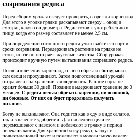
созревания редиса
Перед сбором урожая следует проверить, созрел ли корнеплод.
Для этого в уголке грядки раскапывают сверху 1 овощ и
смотрят, какого он диаметра. Редис готов к употреблению в
пищу, когда его размер составляет не менее 2,5 см.
При определении готовности редиса учитывайте его сорт и
сроки созревания. Передерживать растение на грядке не
стоит, иначе он потеряет вкусовые качества. Сбор урожая
происходит вручную путем вытаскивания созревшего редиса.
После извлечения корнеплода с него обрезают ботву, моют
сам овощ и просушивают. Затем подготовленный урожай
отправляют на хранение в холодильник. Ранние сорта не
хранят больше 30 дней. Поздние выдерживают хранение до 3
месяцев.
С редиса нельзя обрезать корешки, ни основной,
ни боковые. От них он будет продолжать получать
питание.
Ботву не выкидывают. Она годится как в еду в виде салатов,
так и в качестве удобрений. Для последней цели её
перемешивают с навозом и добавляют в грядку в период
перекапывания. Для хранения ботву режут, кладут в
полиэтиленовый пакет и помещают в морозильную камеру.