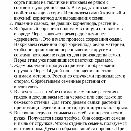
сорта пишем на табличке и втыкаем ее рядом с
соответствующей посадкой. В тетрадь записываем
свойства каждого сорта. Используем самый крупный и
вкусный корнеплод для выращивания семян.
Удаление слабых, не давших корнеплода, растений.
Выбранный сорт не используем в пищу, а оставляем в
огороде. Через какое-то время редис начинает
«деревенеть». Это начало процесса созревания семян.
Накрываем семенной сорт корнеплода белой материей,
чтобы не происходило переопыление с другими
сортами, которые не годятся для производства семян.
Перед этим уже появившиеся цветочки срываем.
Ждем окончания процесса цветения и образования
стручков. Через 14 дней после опадения цветков
снимаем материю. Ростки со стручками привязываем к
опорам. Обрабатываем семенные растения от
вредителей.
В августе — сентябре снимаем семенные растения с
грядок и досушиваем их на чердаке или еще где-то до
бежевого оттенка. Для этого делаем связки растений
при помощи веревки или нити, группируя их по сортам.
Высохшие стручки снимаем со стебля и перетираем в
руках. Получается некая требуха. Она содержит семена
и пыль от стручков. Чтобы отделить семена, пользуемся
вентилятором. Дуем на образовавшийся порошок. При