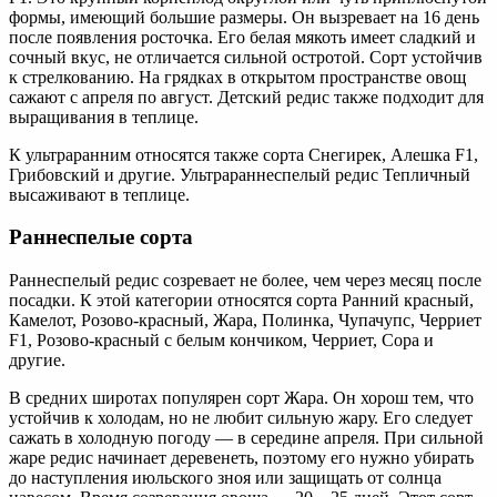
формы, имеющий большие размеры. Он вызревает на 16 день
после появления росточка. Его белая мякоть имеет сладкий и
сочный вкус, не отличается сильной остротой. Сорт устойчив
к стрелкованию. На грядках в открытом пространстве овощ
сажают с апреля по август. Детский редис также подходит для
выращивания в теплице.
К ультраранним относятся также сорта Снегирек, Алешка F1,
Грибовский и другие. Ультрараннеспелый редис Тепличный
высаживают в теплице.
Раннеспелые сорта
Раннеспелый редис созревает не более, чем через месяц после
посадки. К этой категории относятся сорта Ранний красный,
Камелот, Розово-красный, Жара, Полинка, Чупачупс, Черриет
F1, Розово-красный с белым кончиком, Черриет, Сора и
другие.
В средних широтах популярен сорт Жара. Он хорош тем, что
устойчив к холодам, но не любит сильную жару. Его следует
сажать в холодную погоду — в середине апреля. При сильной
жаре редис начинает деревенеть, поэтому его нужно убирать
до наступления июльского зноя или защищать от солнца