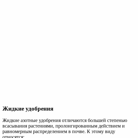
На каждой упаковке содержится полная
информация и инструкция по применению, их
нужно внимательно изучать перед обработкой
грядок.
При работе с химикатами нужно использовать
индивидуальные средства защиты – перчатки, защитные очки
и костюмы для защиты кожных покровов и слизистых
оболочек. При работе с жидкими формами удобрений
необходимо пользоваться маской или респиратором для
защиты дыхательных путей.
Особое внимание нужно уделить хранению удобрений и ни в
коем случае не использовать их после истечения
гарантированного срока хранения и срока годности. При
соблюдении всех условий никаких неприятных последствий
от применения азотных удобрений не будет.
Таким образом, азотные удобрения и их применение на
приусадебном участке способны многократно увеличить
урожайность культур, повысить их сопротивляемость
болезням и вредителям, а также восстановить структуру и
плодородность почвы.
https://doma-v-sadu.ru/uxod/azotnye-udobreniya.html