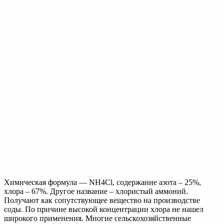
соды. По причине высокой концентрации хлора не нашел
широкого применения. Многие сельскохозяйственные
культуры негативно реагируют на присутствие в почве хлора.
Следует обратить внимание на то, что удобрения аммонийной
группы при регулярном использовании существенно
повышают кислотность почвы, так как растения поглощают в
основном аммоний как источник азота, а кислотные остатки
накапливаются в грунте.
Для предотвращения закисления почвы вместе с
удобрением вносят известь, мел или доломитовую
муку из расчета 1,15 кг раскислителя на 1 кг
удобрения.
Аммонийно-нитратная группа
Основное удобрение. Химическая формула — NH4NO3,
содержание азота – 34%. Другое название – нитрат аммония
или азотнокислый аммоний. Является продуктом реакции
между аммиаком и азотной кислотой. Внешний вид – белый
кристаллический порошок, хорошо растворяется в воде.
Иногда выпускается в гранулированной форме, так как