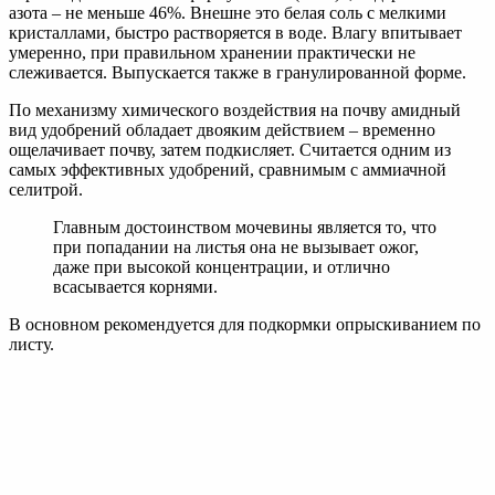
В различных видах органики тоже содержится азот,
применяемый для подкормки растений. Концентрации его
невелики, к примеру:
навоз – 0,1–1%;
птичий помет – 1-1,25%;
компост на основе торфа и пищевых отходов – до 1,5%;
зеленая масса растений – 1-1,2%;
иловая масса – 1,7-2,5%.
Специалисты считают, что применение на приусадебном
участке одной только органики не дает нужного эффекта, а
иногда может и нанести вред составу почвы. Поэтому
предпочтительно использовать все виды азотных удобрений.
Как использовать азотные удобрения
Следует помнить, что это химически активные вещества,
способные вызвать сильное отравление при попадании в
организм человека. Именно поэтому следует строго
придерживаться рекомендаций по дозировке и периодичности
внесения подкормок.