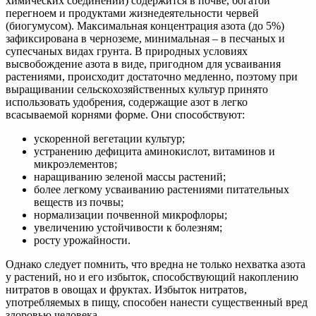
химических соединений) содержится в почве, богатой
перегноем и продуктами жизнедеятельности червей
(биогумусом). Максимальная концентрация азота (до 5%)
зафиксирована в черноземе, минимальная – в песчаных и
супесчаных видах грунта. В природных условиях
высвобождение азота в виде, пригодном для усваивания
растениями, происходит достаточно медленно, поэтому при
выращивании сельскохозяйственных культур принято
использовать удобрения, содержащие азот в легко
всасываемой корнями форме. Они способствуют:
ускоренной вегетации культур;
устранению дефицита аминокислот, витаминов и
микроэлементов;
наращиванию зеленой массы растений;
более легкому усваиванию растениями питательных
веществ из почвы;
нормализации почвенной микрофлоры;
увеличению устойчивости к болезням;
росту урожайности.
Однако следует помнить, что вредна не только нехватка азота
у растений, но и его избыток, способствующий накоплению
нитратов в овощах и фруктах. Избыток нитратов,
употребляемых в пищу, способен нанести существенный вред
здоровью человека.