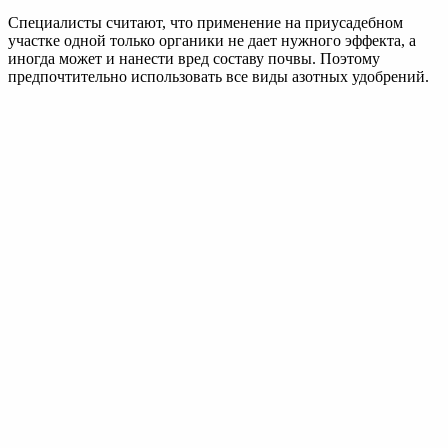
Рубрики
Uncategorized
Бизнес
Болезни растений
Водоснабжение
Выращивание цветов
Газон
Кустарники
Новостая лента
Новости
Новостная лента
Обустройство летней кухни
Рассада
Удобрения для почвы
Цветы и клумбы