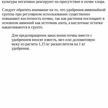
обычная селитра обладает повышенной способностью
впитывать влагу и сильно слеживаться при хранении.
Грануляция устраняет этот недостаток. Хранится как
взрывоопасное и горючее вещество с соблюдением норм
безопасности, потому что может сдетонировать.
Благодаря двойному содержанию азота в разных формах
является универсальным удобрением, которое можно
использовать для всех видов сельскохозяйственных растений
на любых почвах. И аммонийная, и нитратная формы азота
отлично усваиваются всеми культурами и не изменяют
химический состав грунта.
Селитру можно вносить под перекопку осенью,
весной при подготовке грунта к посадке, а также в
посадочные лунки непосредственно при
высаживании рассады.
В результате происходит укрепление побегов и лиственной
массы, повышается выносливость культур. Для
предотвращения закисления земли, в состав удобрения вводят
нейтрализующие кислотность добавки – доломитовую муку,
мел или известь.