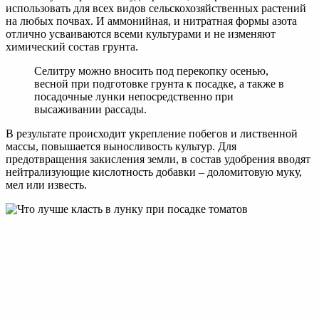
Жидкие удобрения
Жидкие азотные удобрения отличаются большей степенью
всасывания растениями, пролонгированным действием и
равномерным распределением в почве. К этому виду
относятся:
безводный аммиак;
аммиачная вода;
КАС;
аммиакаты.
Жидкий аммиак. Химическая формула — NН3, содержание
азота – 82%. Производится путем сжижения газообразной его
формы под давлением. Внешне это жидкость без цвета, с
резким запахом, легко испаряется. Хранится и
транспортируется в стальных толстостенных емкостях.
Аммиачная вода. Химическая формула — NH4OH. По сути,
это 22-25%-й раствор аммиака, бесцветный, резкого запаха.
Транспортируется в герметичных емкостях под низким
давлением, легко испаряется на воздухе. Для использования с
целью подкормки подходит больше, чем безводный аммиак,