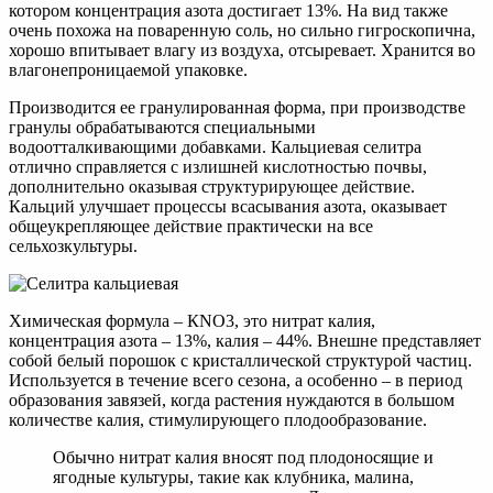
котором концентрация азота достигает 13%. На вид также
очень похожа на поваренную соль, но сильно гигроскопична,
хорошо впитывает влагу из воздуха, отсыревает. Хранится во
влагонепроницаемой упаковке.
Производится ее гранулированная форма, при производстве
гранулы обрабатываются специальными
водоотталкивающими добавками. Кальциевая селитра
отлично справляется с излишней кислотностью почвы,
дополнительно оказывая структурирующее действие.
Кальций улучшает процессы всасывания азота, оказывает
общеукрепляющее действие практически на все
сельхозкультуры.
Химическая формула – КNО3, это нитрат калия,
концентрация азота – 13%, калия – 44%. Внешне представляет
собой белый порошок с кристаллической структурой частиц.
Используется в течение всего сезона, а особенно – в период
образования завязей, когда растения нуждаются в большом
количестве калия, стимулирующего плодообразование.
Обычно нитрат калия вносят под плодоносящие и
ягодные культуры, такие как клубника, малина,