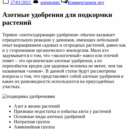
27/01/2021
semstomm
Комментариев
нет
on
записи
Азотные
Азотные удобрения для подкормки
удобрения:
какие
растений
бывают
(виды,
Термин «азотосодержащие удобрения» обычно вызывает
названия
отрицательную реакцию у дачников, имеющих небольшой
с
опыт выращивания садовых и огородных растений, равно как
фото)
и у сторонников органического земледелия. Мало кто
задумывается о том, что «экологичный» навоз или птичий
помет – это органические азотные удобрения, а их
переизбыток вреден для здоровья человека не менее, чем так
называемая «химия». В данной статье будут рассмотрены
вопросы о том, что представляют собой азотные удобрения и
какие их разновидности используются на приусадебных
участках.
Азот в жизни растений
Признаки недостатка и избытка азота у растений
Основные виды азотных удобрений
Нитратная группа
Аммонийная группа