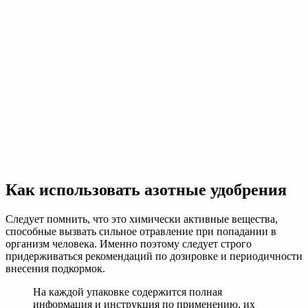
Свежие записи
Невидимый враг в горшке: почему вянет комнатный
цветок при идеальном поливе
Зеленый детектив: как распознать болезнь растения по
первому изменению цвета листа
Почему отечественный финтех выбирает российские
платформы управления кластерами для защиты от сбоев
Промышленное оборудование от производителя: обзор
возможностей современного предприятия
Какие растения посадить на могиле: практические
советы по озеленению
Информация сайта
Обратная связь
Политика конфендициальности
Важная информация
Все материалы на данном сайте взяты из открытых
источников — имеют обратную ссылку на материал в
интернете или присланы посетителями сайта и
предоставляются исключительно в ознакомительных целях.
Права на материалы принадлежат их владельцам.