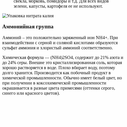
свекла, морковь, помидоры и т.д. Для всех видов
зелени, капусты, картофеля ее не используют.
Аммонийная группа
Аммоний – это положительно заряженный ион NH4+. При
взаимодействии с серной и соляной кислотами образуются
сульфат аммония и хлористый аммоний соответственно.
Химическая формула — (NH4)2SO4, содержит до 21% азота и
до 24% серы. Внешне это кристаллизированная соль, которая
хорошо растворяется в воде. Плохо вбирает воду, поэтому
долго хранится. Производится как побочный продукт в
химической промышленности. Обычно имеет белый цвет, но
при получении в коксохимической промышленности
окрашивается в разные цвета примесями (оттенки серого,
синего или красного цветов).
Химическая формула — NH4Cl, содержание азота – 25%,
хлора – 67%. Другое название – хлористый аммоний.
Получают как сопутствующее вещество на производстве