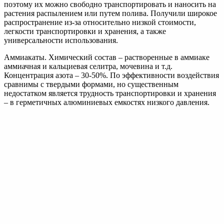
Минеральное удобрение азофос и его
использование
Удобрения для почвы
Какие удобрения вносить осенью – изучаем варианты
подкормок видео
Удобрения для почвы
Признаки недостатка или избытка элементов
Удобрения для
почвы
Добавить комментарий
Ваш адрес email не будет опубликован.
Обязательные поля
помечены
*
Комментарий
*