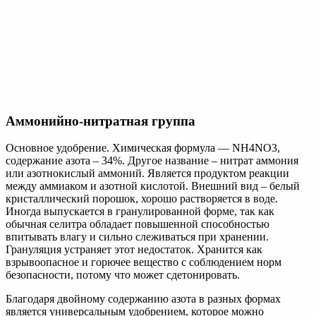
Амидная группа
Является ярким представителем группы, другое название –
карбамид. Химическая формула – CO(NH2)2, содержание
азота – не меньше 46%. Внешне это белая соль с мелкими
кристаллами, быстро растворяется в воде. Влагу впитывает
умеренно, при правильном хранении практически не
слеживается. Выпускается также в гранулированной форме.
По механизму химического воздействия на почву амидный
вид удобрений обладает двояким действием – временно
ощелачивает почву, затем подкисляет. Считается одним из
самых эффективных удобрений, сравнимым с аммиачной
селитрой.
Главным достоинством мочевины является то, что
при попадании на листья она не вызывает ожог,
даже при высокой концентрации, и отлично
всасывается корнями.
В основном рекомендуется для подкормки опрыскиванием по
листу.