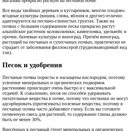
Васильки прекрасно растут на песчаной почве
Все виды хвойных деревьев и кустарников, многие плодово-
ягодные культуры (вишня, слива, яблоня и другие) отлично
адаптируются на песчано-глинистых грунтах. Также на
почвах с большим содержанием песка прекрасно растут
альпийские растения: колокольчики, камнеломка, эдельвейс и
прочие, бахчевые культуры и виноград. Причём виноград,
растущий на песчаных и супесчаных почвах, практически не
страдает от заболевания филлоксерой (трудновыводимый вид
тли).
Песок и удобрения
Песчаные почвы пористы и насыщены кислородом, поэтому
усвоение минеральных и органических подкормок
растениями происходит очень быстро и с максимальной
отдачей. К сожалению, песок не способен удерживать
питательные вещества в почве, потому что песчинки не могут
адсорбировать (притягивать) полезные вещества, поэтому в
песчаные почвы часто добавляют глину. Если вы готовите
почвенную смесь для растений, то содержание глины должно
быть не менее 30%.
Внесённых в песчаный грунт минеральных и органических