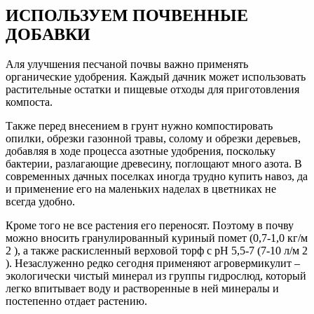
ИСПОЛЬЗУЕМ ПОЧВЕННЫЕ
ДОБАВКИ
Аля улучшения песчаной почвы важно применять
органические удобрения. Каждый дачник может использовать
растительные остатки и пищевые отходы для приготовления
компоста.
Также перед внесением в грунт нужно компостировать
опилки, обрезки газонной травы, солому и обрезки деревьев,
добавляя в ходе процесса азотные удобрения, поскольку
бактерии, разлагающие древесину, поглощают много азота. В
современных дачных поселках иногда трудно купить навоз, да
и применение его на маленьких наделах в цветниках не
всегда удобно.
Кроме того не все растения его переносят. Поэтому в почву
можно вносить гранулированный куриный помет (0,7-1,0 кг/м
2 ), а также раскисленный верховой торф с рН 5,5-7 (7-10 л/м 2
). Незаслуженно редко сегодня применяют агровермикулит –
экологически чистый минерал из группы гидрослюд, который
легко впитывает воду и растворенные в ней минералы и
постепенно отдает растению.