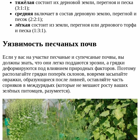
тяжёлая
состоит их дерновой земли, перегноя и песка
(3:1:1);
средняя
включает в состав дерновую землю, перегной и
песок (2:2:1);
лёгкая
состоит из земли, перегноя или дернового торфа
и песка (1:3:1).
Уязвимость песчаных почв
Если у вас на участке песчаные и супечсаные почвы, вы
должны знать, что они легко поддаются эрозии, а грядки
деформируются под влиянием природных факторов. Поэтому
располагайте грядки поперёк склонов, вовремя засыпайте
овражки, образующиеся после ливней, оставляйте часть
сорняков в междурядьях (которые не мешают росту ваших
зелёных питомцев, разумеется).