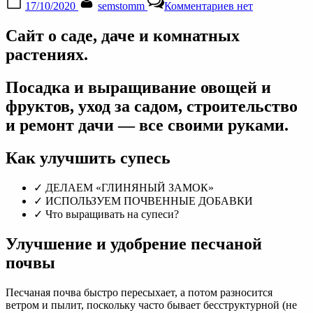
17/10/2020
semstomm
Комментариев
нет
on
записи
Как
Сайт о саде, даче и комнатных
улучшить
супесь
растениях.
|
Сайт
Посадка и выращивание овощей и
о
саде,
фруктов, уход за садом, строительство
даче
и ремонт дачи — все своими руками.
и
комнатных
растениях.
Как улучшить супесь
✓ ДЕЛАЕМ «ГЛИНЯНЫЙ ЗАМОК»
✓ ИСПОЛЬЗУЕМ ПОЧВЕННЫЕ ДОБАВКИ
✓ Что выращивать на супеси?
Улучшение и удобрение песчаной
почвы
Песчаная почва быстро пересыхает, а потом разносится
ветром и пылит, поскольку часто бывает бесструктурной (не