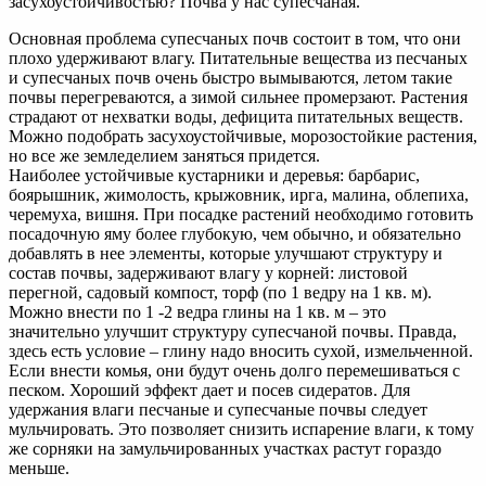
засухоустойчивостью? Почва у нас супесчаная.
Основная проблема супесчаных почв состоит в том, что они
плохо удерживают влагу. Питательные вещества из песчаных
и супесчаных почв очень быстро вымываются, летом такие
почвы перегреваются, а зимой сильнее промерзают. Растения
страдают от нехватки воды, дефицита питательных веществ.
Можно подобрать засухоустойчивые, морозостойкие растения,
но все же земледелием заняться придется.
Наиболее устойчивые кустарники и деревья: барбарис,
боярышник, жимолость, крыжовник, ирга, малина, облепиха,
черемуха, вишня. При посадке растений необходимо готовить
посадочную яму более глубокую, чем обычно, и обязательно
добавлять в нее элементы, которые улучшают структуру и
состав почвы, задерживают влагу у корней: листовой
перегной, садовый компост, торф (по 1 ведру на 1 кв. м).
Можно внести по 1 -2 ведра глины на 1 кв. м – это
значительно улучшит структуру супесчаной почвы. Правда,
здесь есть условие – глину надо вносить сухой, измельченной.
Если внести комья, они будут очень долго перемешиваться с
песком. Хороший эффект дает и посев сидератов. Для
удержания влаги песчаные и супесчаные почвы следует
мульчировать. Это позволяет снизить испарение влаги, к тому
же сорняки на замульчированных участках растут гораздо
меньше.