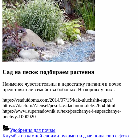
Сад на песке: подбираем растения
Наименее чувствительны к недостатку питания в почве
представители семейства бобовых. На корнях у них .
https://vsaduidoma.com/2014/07/15/kak-uluchshit-supes/
https://7dach.ru/Alensel/pesok-v-dachnom-dele-2654.html
https://www.supersadovnik.ru/text/peschanye-i-supeschanye-
pochvy-1000920
Удобрения для почвы
Навигация
Previous
Клумбы из камней своими руками на даче пошагово с фото