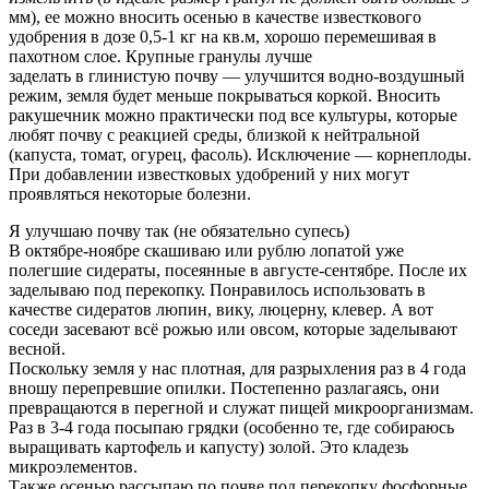
мм), ее можно вносить осенью в качестве известкового
удобрения в дозе 0,5-1 кг на кв.м, хорошо перемешивая в
пахотном слое. Крупные гранулы лучше
заделать в глинистую почву — улучшится водно-воздушный
режим, земля будет меньше покрываться коркой. Вносить
ракушечник можно практически под все культуры, которые
любят почву с реакцией среды, близкой к нейтральной
(капуста, томат, огурец, фасоль). Исключение — корнеплоды.
При добавлении известковых удобрений у них могут
проявляться некоторые болезни.
Я улучшаю почву так (не обязательно супесь)
В октябре-ноябре скашиваю или рублю лопатой уже
полегшие сидераты, посеянные в августе-сентябре. После их
заделываю под перекопку. Понравилось использовать в
качестве сидератов люпин, вику, люцерну, клевер. А вот
соседи засевают всё рожью или овсом, которые заделывают
весной.
Поскольку земля у нас плотная, для разрыхления раз в 4 года
вношу перепревшие опилки. Постепенно разлагаясь, они
превращаются в перегной и служат пищей микроорганизмам.
Раз в 3-4 года посыпаю грядки (особенно те, где собираюсь
выращивать картофель и капусту) золой. Это кладезь
микроэлементов.
Также осенью рассыпаю по почве под перекопку фосфорные