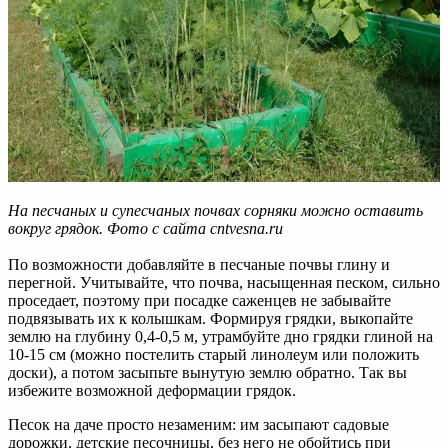
На песчаных и супесчаных почвах сорняки можно оставить
вокруг грядок. Фото с сайта cntvesna.ru
По возможности добавляйте в песчаные почвы глину и
перегной. Учитывайте, что почва, насыщенная песком, сильно
проседает, поэтому при посадке саженцев не забывайте
подвязывать их к колышкам. Формируя грядки, выкопайте
землю на глубину 0,4-0,5 м, утрамбуйте дно грядки глиной на
10-15 см (можно постелить старый линолеум или положить
доски), а потом засыпьте вынутую землю обратно. Так вы
избежите возможной деформации грядок.
Песок на даче просто незаменим: им засыпают садовые
дорожки, детские песочницы, без него не обойтись при