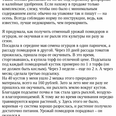
и калийные удобрения. Если нахожу в продаже только
комплексное, слежу, чтобы оно было с минимальным
содержанием азота: обычно на упаковке так и пишут — на
осень. Всегда соблюдаю норму по инструкции, ведь, как
известно, лучше недокормить, чем перекормить.
Я придумала, как получить отменный урожай помидоров и
огурцов, не окучивая и не рыхля эти культуры ни разу за
сезон.
Посадила в середине мая семена огурцов в один парничок, а
рассаду помидоров в другой. Через 10 дней рассада томатов
прижилась, пришла пора ее окучивать. В это время,
сторговавшись, я купила торф по отличной цене. Подсыпала
под каждый помидорный кустик примерно по 1 л торфа (он
не должен быть кислым). Через 3 недели – еще по 2 л. А через
месяц сделала третью подсыпку.
На 40 кустов у меня ушло 2 мешка этого природного
материала, всего на 160 рублей. Зато за лето мне ни разу не
пришлось ни окучивать, ни рыхлить землю вокруг кустов.
Благодаря подсыпке почва и так стала здесь рыхлой, воздухо-
и влагопроницаемой. К тому же во время окучивания нередко
травмируются корни растений, у. Здесь этого не было,
корневая «у система хорошо разрослась, и растение получило
достаточно питания. Урожай помидоров порадовал – он
оказался в