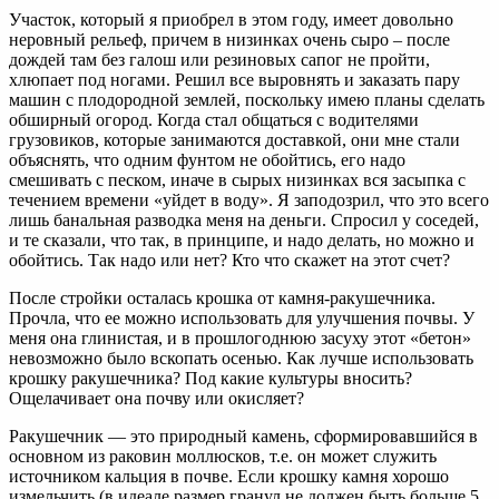
Участок, который я приобрел в этом году, имеет довольно
неровный рельеф, причем в низинках очень сыро – после
дождей там без галош или резиновых сапог не пройти,
хлюпает под ногами. Решил все выровнять и заказать пару
машин с плодородной землей, поскольку имею планы сделать
обширный огород. Когда стал общаться с водителями
грузовиков, которые занимаются доставкой, они мне стали
объяснять, что одним фунтом не обойтись, его надо
смешивать с песком, иначе в сырых низинках вся засыпка с
течением времени «уйдет в воду». Я заподозрил, что это всего
лишь банальная разводка меня на деньги. Спросил у соседей,
и те сказали, что так, в принципе, и надо делать, но можно и
обойтись. Так надо или нет? Кто что скажет на этот счет?
После стройки осталась крошка от камня-ракушечника.
Прочла, что ее можно использовать для улучшения почвы. У
меня она глинистая, и в прошлогоднюю засуху этот «бетон»
невозможно было вскопать осенью. Как лучше использовать
крошку ракушечника? Под какие культуры вносить?
Ощелачивает она почву или окисляет?
Ракушечник — это природный камень, сформировавшийся в
основном из раковин моллюсков, т.е. он может служить
источником кальция в почве. Если крошку камня хорошо
измельчить (в идеале размер гранул не должен быть больше 5