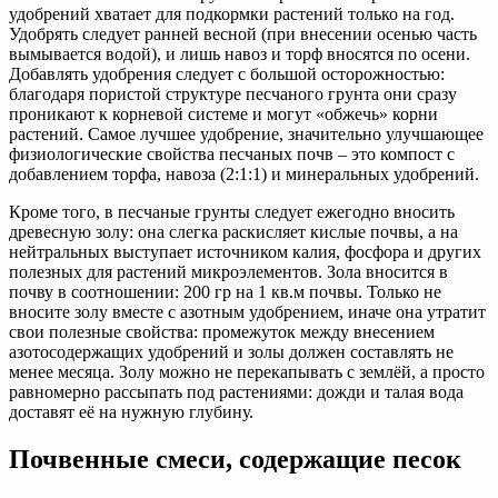
удобрений хватает для подкормки растений только на год.
Удобрять следует ранней весной (при внесении осенью часть
вымывается водой), и лишь навоз и торф вносятся по осени.
Добавлять удобрения следует с большой осторожностью:
благодаря пористой структуре песчаного грунта они сразу
проникают к корневой системе и могут «обжечь» корни
растений. Самое лучшее удобрение, значительно улучшающее
физиологические свойства песчаных почв – это компост с
добавлением торфа, навоза (2:1:1) и минеральных удобрений.
Кроме того, в песчаные грунты следует ежегодно вносить
древесную золу: она слегка раскисляет кислые почвы, а на
нейтральных выступает источником калия, фосфора и других
полезных для растений микроэлементов. Зола вносится в
почву в соотношении: 200 гр на 1 кв.м почвы. Только не
вносите золу вместе с азотным удобрением, иначе она утратит
свои полезные свойства: промежуток между внесением
азотосодержащих удобрений и золы должен составлять не
менее месяца. Золу можно не перекапывать с землёй, а просто
равномерно рассыпать под растениями: дожди и талая вода
доставят её на нужную глубину.
Почвенные смеси, содержащие песок