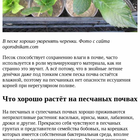
В песке хорошо укоренять черенки. Фото с сайта
ogorodnikam.com
Песок способствует сохранению влаги в почве, часто
используется в роли мульчирующего материала, как ни
странно это звучит. А всё потому, что в знойные летние
денёчки даже под тонким слоем песка почва остаётся
влажной, поэтому на песчаниках нет опасности иссушения
корней при нерегулярном поливе.
Что хорошо растёт на песчаных почвах
На песчаных и супесчаных почвах хорошо приживаются
неприхотливые растения: васильки, ирисы, маки, лабазники,
дроки и другие. Прекрасно себя чувствуют в песчаных
грунтах и представители семейства бобовых, на корешках
которых имеется собственная бактериальная среда, вполне
дружелюбно воспринимающая песок. Уважают песчаную