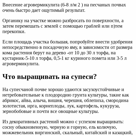
Внесение агровермикулита (6-8 л/м 2 ) на песчаных почвах
очень быстро дает ощутимый результат.
Органику на участке можно разбросать по поверхности, а
затем перемешать с землей с помощью граблей или п)тем
перекопки.
Если площадь участка большая, попробуйте внести удобрения
непосредственно в посадочную яму, в зависимости от размера
кома растения берут на дерево -от 10 до 30 л торфа, на
кустарник-5-10 л торфа, 0,5-1 кг куриного помета или 3-5 л
агровермикулита.
Что выращивать на супеси?
На супесчаной почве хорошо удаются засухоустойчивые и
нетребовательные к плодородию грунта культуры, такие как
абрикос, айва, алыча, вишня, черешня, облепиха, смородина
золотистая, ирга, корнеплоды, лук, картофель, кукуруза,
зернобобовые и почти все овощные культуры.
Из декоративных растений можно с успехом выращивать:
сосну обыкновенную, черную и горную, ель колючую,
можжевельник виргинский, скальный, китайский и казацкий,