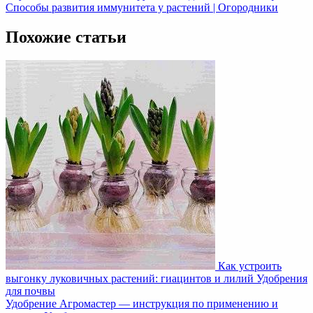
Post:
Next
Способы развития иммунитета у растений | Огородники
по
Post:
записям
Похожие статьи
Как устроить
выгонку луковичных растений: гиацинтов и лилий
Удобрения
для почвы
Удобрение Агромастер — инструкция по применению и