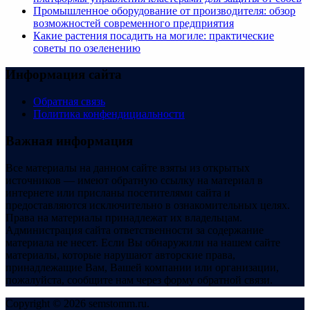
Промышленное оборудование от производителя: обзор
возможностей современного предприятия
Какие растения посадить на могиле: практические
советы по озеленению
Информация сайта
Обратная связь
Политика конфендициальности
Важная информация
Все материалы на данном сайте взяты из открытых
источников — имеют обратную ссылку на материал в
интернете или присланы посетителями сайта и
предоставляются исключительно в ознакомительных целях.
Права на материалы принадлежат их владельцам.
Администрация сайта ответственности за содержание
материала не несет. Если Вы обнаружили на нашем сайте
материалы, которые нарушают авторские права,
принадлежащие Вам, Вашей компании или организации,
пожалуйста, сообщите нам через форму обратной связи.
Copyright © 2026 semstomm.ru.