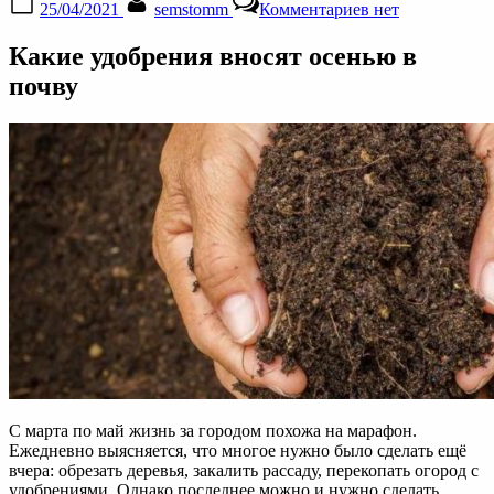
25/04/2021
semstomm
Комментариев
нет
on
записи
Какие
Какие удобрения вносят осенью в
удобрения
вносят
почву
осенью
в
почву
|
Мой
сад
и
огород
С марта по май жизнь за городом похожа на марафон.
Ежедневно выясняется, что многое нужно было сделать ещё
вчера: обрезать деревья, закалить рассаду, перекопать огород с
удобрениями. Однако последнее можно и нужно сделать