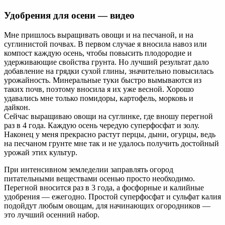
Удобрения для осени — видео
Мне пришлось выращивать овощи и на песчаной, и на
суглинистой почвах. В первом случае я вносила навоз или
компост каждую осень, чтобы повысить плодородие и
удерживающие свойства грунта. Но лучший результат дало
добавление на грядки сухой глины, значительно повысилась
урожайность. Минеральные туки быстро вымываются из
таких почв, поэтому вносила я их уже весной. Хорошо
удавались мне только помидоры, картофель, морковь и
дайкон.
Сейчас выращиваю овощи на суглинке, где вношу перегной
раз в 4 года. Каждую осень чередую суперфосфат и золу.
Наконец у меня прекрасно растут перцы, дыни, огурцы, ведь
на песчаном грунте мне так и не удалось получить достойный
урожай этих культур.
При интенсивном земледелии заправлять огород
питательными веществами осенью просто необходимо.
Перегной вносится раз в 3 года, а фосфорные и калийные
удобрения — ежегодно. Простой суперфосфат и сульфат калия
подойдут любым овощам, для начинающих огородников —
это лучший осенний набор.