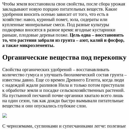
Чтобы земля восстановила свои свойства, после сбора урожая
закладывают новую порцию питательных веществ. Какие
удобрения вносить осенью зависит от того, что есть в
хозяйстве: навоз, куриный помет, зола, сидераты или
купленные минеральные смеси. Под разные культуры
подкормки вносятся в разное время: ягодные кустарники
раньше, плодовые деревья позже.
Цель одна – восстановить
то, что растения забрали из грунта – азот, калий и фосфор,
а также микроэлементы.
Органические вещества под перекопку
Свойства органических удобрений – восстанавливать
количество гумуса и улучшать биохимический состав грунта –
известны давно. Еще со времен Древнего Египта, когда люди
с надеждой ждали разливов Нила и только потом приступали
к обработке земли и посадке сельскохозяйственных растений.
На пустынной песчаной почве органики хватало всего лишь
на один сезон, так как дожди быстро вымывали питательные
вещества и они опускались глубокие слои.
С черноземами, суглинками и супесчаниками легче: полезные