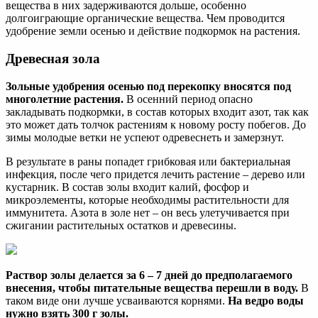
вещества в них задерживаются дольше, особенно
долгоиграющие органические вещества. Чем проводится
удобрение земли осенью и действие подкормок на растения.
Древесная зола
Зольные удобрения осенью под перекопку вносятся под
многолетние растения.
В осенний период опасно
закладывать подкормки, в состав которых входит азот, так как
это может дать толчок растениям к новому росту побегов. До
зимы молодые ветки не успеют одревеснеть и замерзнут.
В результате в раны попадет грибковая или бактериальная
инфекция, после чего придется лечить растение – дерево или
кустарник. В состав золы входит калий, фосфор и
микроэлементы, которые необходимы растительности для
иммунитета. Азота в золе нет – он весь улетучивается при
сжигании растительных остатков и древесины.
Раствор золы делается за 6 – 7 дней до предполагаемого
внесения, чтобы питательные вещества перешли в воду.
В
таком виде они лучше усваиваются корнями.
На ведро воды
нужно взять 300 г золы.