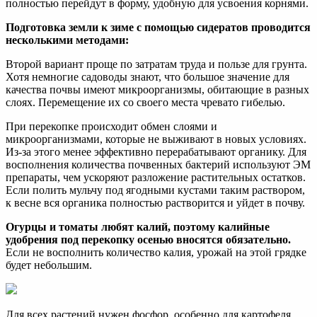
полностью перейдут в форму, удобную для усвоения корнями.
Подготовка земли к зиме с помощью сидератов проводится
несколькими методами:
Второй вариант проще по затратам труда и пользе для грунта.
Хотя немногие садоводы знают, что большое значение для
качества почвы имеют микроорганизмы, обитающие в разных
слоях. Перемещение их со своего места чревато гибелью.
При перекопке происходит обмен слоями и
микроорганизмами, которые не выживают в новых условиях.
Из-за этого менее эффективно перерабатывают органику. Для
восполнения количества почвенных бактерий используют ЭМ
препараты, чем ускоряют разложение растительных остатков.
Если полить мульчу под ягодными кустами таким раствором,
к весне вся органика полностью растворится и уйдет в почву.
Огурцы и томаты любят калий, поэтому калийные
удобрения под перекопку осенью вносятся обязательно.
Если не восполнить количество калия, урожай на этой грядке
будет небольшим.
Для всех растений нужен фосфор, особенно для картофеля.