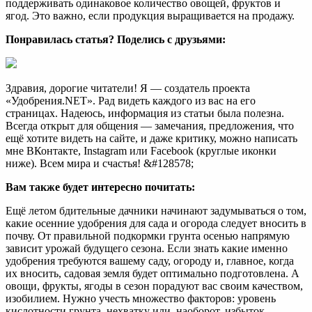
поддерживать одинаковое количество овощей, фруктов и
ягод. Это важно, если продукция выращивается на продажу.
Понравилась статья? Поделись с друзьями:
Здравия, дорогие читатели! Я — создатель проекта
«Удобрения.NET». Рад видеть каждого из вас на его
страницах. Надеюсь, информация из статьи была полезна.
Всегда открыт для общения — замечания, предложения, что
ещё хотите видеть на сайте, и даже критику, можно написать
мне ВКонтакте, Instagram или Facebook (круглые иконки
ниже). Всем мира и счастья! &#128578;
Вам также будет интересно почитать:
Ещё летом бдительные дачники начинают задумываться о том,
какие осенние удобрения для сада и огорода следует вносить в
почву. От правильной подкормки грунта осенью напрямую
зависит урожай будущего сезона. Если знать какие именно
удобрения требуются вашему саду, огороду и, главное, когда
их вносить, садовая земля будет оптимально подготовлена. А
овощи, фрукты, ягоды в сезон порадуют вас своим качеством,
изобилием. Нужно учесть множество факторов: уровень
кислотности грунта, нехватку или, наоборот, избыток