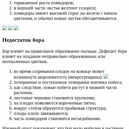
торможение роста помидоров;
в верхней части листья желтеют (хлороз);
помидоры имеют высокий спрос на железо с начала
цветения, и обычно новые листья обесцвечиваются.
Недостаток бора
Бор влияет на правильное образование пыльцы. Дефицит бора
влияет на опадание неправильно образованных или
неопыленных цветков.
во время созревания плодов на кожице может
возникнуть шероховатость (микротрещины);
почернение и постепенное отмирание кончика побега;
как следствие, новые побеги растут в нижней части
растения;
листовые черешки становятся хрупкими;
на плодах появляются коричневые пятна;
вокруг стебля образуется пробковая структура;
плоды плохо завязываются;
часть помидоров становятся несъедобными.
Научный опыт показывает, что бор мало мобилен в растении,