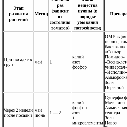
раз
вещества
Этап
(зависит
нужны (в
развития
Месяц
Препар
от
порядке
растений
состояния
убывания
томатов)
потребности)
ОМУ «Для
перцев, то
баклажан»
«Сеньор
калий
Помидор»
При посадке в
май
1
азот
«Весна-лет
грунт
фосфор
универсал
«Исполин»
Аммофоск
Зола
Перегной
Суперфосф
калий
Мочевина
фосфор
Аммиачная
Через 2 недели
май
1 — 2
азот
селитра
после посадки
июнь
+
Зола
микроэлементы
Навоз