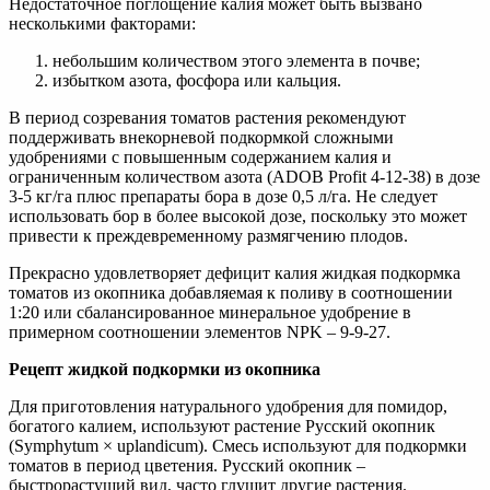
Недостаточное поглощение калия может быть вызвано
несколькими факторами:
небольшим количеством этого элемента в почве;
избытком азота, фосфора или кальция.
В период созревания томатов растения рекомендуют
поддерживать внекорневой подкормкой сложными
удобрениями с повышенным содержанием калия и
ограниченным количеством азота (ADOB Profit 4-12-38) в дозе
3-5 кг/га плюс препараты бора в дозе 0,5 л/га. Не следует
использовать бор в более высокой дозе, поскольку это может
привести к преждевременному размягчению плодов.
Прекрасно удовлетворяет дефицит калия жидкая подкормка
томатов из окопника добавляемая к поливу в соотношении
1:20 или сбалансированное минеральное удобрение в
примерном соотношении элементов NPK – 9-9-27.
Рецепт жидкой подкормки из окопника
Для приготовления натурального удобрения для помидор,
богатого калием, используют растение Русский окопник
(Symphytum × uplandicum). Смесь используют для подкормки
томатов в период цветения. Русский окопник –
быстрорастущий вид, часто глушит другие растения.