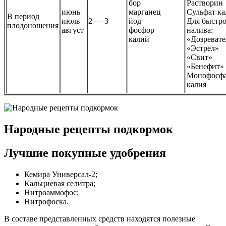
бор
Растворин
июнь
марганец
Сульфат ка
В период
июль
2 — 3
йод
Для быстр
плодоношения
август
фосфор
налива:
калий
«Дозревате
«Эстрел»
«Свит»
«Бенефит»
Монофосф
калия
Народные рецепты подкормок
Лучшие покупные удобрения
Кемира Универсал-2;
Кальциевая селитра;
Нитроаммофос;
Нитрофоска.
В составе представленных средств находятся полезные