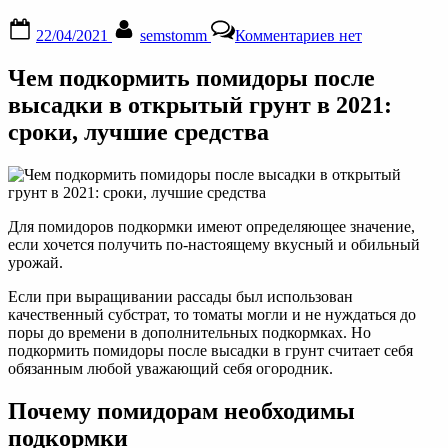
Posted
By
к
22/04/2021
semstomm
Комментариев
нет
on
записи
Опытные
Чем подкормить помидоры после
огородники
раскрывают
высадки в открытый грунт в 2021:
все
сроки, лучшие средства
свои
секреты
чем
подкормить
помидоры
после
Для помидоров подкормки имеют определяющее значение,
высадки
если хочется получить по-настоящему вкусный и обильный
в
урожай.
грунт
Если при выращивании рассады был использован
качественный субстрат, то томаты могли и не нуждаться до
поры до времени в дополнительных подкормках. Но
подкормить помидоры после высадки в грунт считает себя
обязанным любой уважающий себя огородник.
Почему помидорам необходимы
подкормки