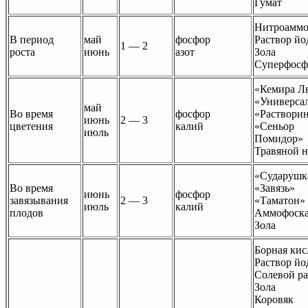
Гумат
Нитроаммо
В период
май
фосфор
Раствор йо
1 — 2
роста
июнь
азот
Зола
Суперфосф
«Кемира Л
«Универса
май
Во время
фосфор
«Раствори
июнь
2 — 3
цветения
калий
«Сеньор
июль
Помидор»
Травяной н
«Сударушк
Во время
«Завязь»
июнь
фосфор
завязывания
2 — 3
«Таматон»
июль
калий
плодов
Аммофоск
Зола
Борная кис
Раствор йо
Солевой ра
Зола
Коровяк