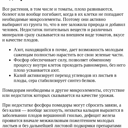
Все растения, в том числе и томаты, плохо развиваются,
болеют или вообще погибают, когда в их клетки не попадают
необходимые микроэлементы. Поэтому они активно
выбирают из грунта то, что в нее заложила природа и добавил
человек. Недостаток питательных веществ и различных
минералов сразу сказывается на внешнем виде томатов, вкусе
и качестве плодов.
Азот, находящийся в почве, дает возможность молодым
саженцам полностью нарастить все свои зеленые части.
Фосфор обеспечивает силу, позволяет обменному
процессу внутри клеток проходить равномерно, без него
плохо усваивается азот.
Калий активизирует переход углеводов из листьев в
плоды, сера стабилизирует синтез белков.
Помидорам необходимы и другие микроэлементы, отсутствие
или недостаток которых сказывается на качестве урожая.
При недостатке фосфора помидоры могут сбросить завязи, а
без калия — вообще засохнуть, нехватка кальция выразится в
заболевании плодов вершинной гнилью, дефицит железа
проявится вначале межжилковым пожелтением молодых
листьев и без дальнейшей листовой подкормки препаратами