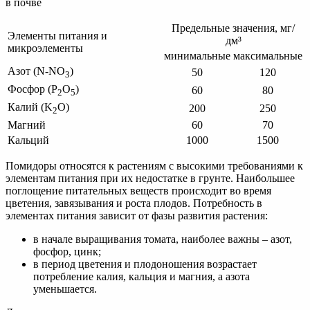
в почве
Предельные значения, мг/
Элементы питания и
дм³
микроэлементы
минимальные
максимальные
Азот (N-NO
)
50
120
3
Фосфор (P
O
)
60
80
2
5
Калий (K
O)
200
250
2
Магний
60
70
Кальций
1000
1500
Помидоры относятся к растениям с высокими требованиями к
элементам питания при их недостатке в грунте. Наибольшее
поглощение питательных веществ происходит во время
цветения, завязывания и роста плодов. Потребность в
элементах питания зависит от фазы развития растения:
в начале выращивания томата, наиболее важны – азот,
фосфор, цинк;
в период цветения и плодоношения возрастает
потребление калия, кальция и магния, а азота
уменьшается.