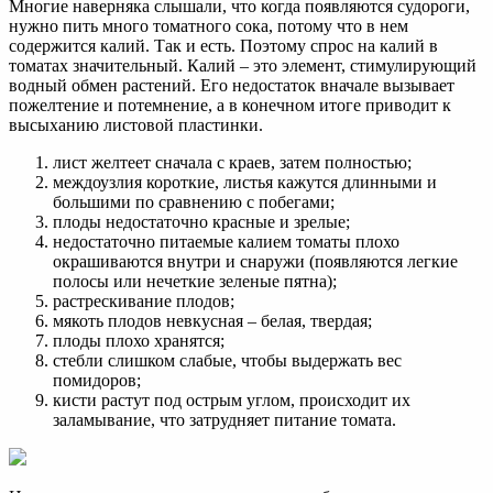
Многие наверняка слышали, что когда появляются судороги,
нужно пить много томатного сока, потому что в нем
содержится калий. Так и есть. Поэтому спрос на калий в
томатах значительный. Калий – это элемент, стимулирующий
водный обмен растений. Его недостаток вначале вызывает
пожелтение и потемнение, а в конечном итоге приводит к
высыханию листовой пластинки.
лист желтеет сначала с краев, затем полностью;
междоузлия короткие, листья кажутся длинными и
большими по сравнению с побегами;
плоды недостаточно красные и зрелые;
недостаточно питаемые калием томаты плохо
окрашиваются внутри и снаружи (появляются легкие
полосы или нечеткие зеленые пятна);
растрескивание плодов;
мякоть плодов невкусная – белая, твердая;
плоды плохо хранятся;
стебли слишком слабые, чтобы выдержать вес
помидоров;
кисти растут под острым углом, происходит их
заламывание, что затрудняет питание томата.