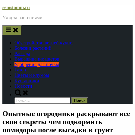
Skip
semstomm.ru
to
Уход за растениями
content
Обустройство летней кухни
Болезни растений
Рассада
Выращивание цветов
Удобрения для почвы
Газон
Цветы и клумбы
Кустарники
Новости
Toggle
search
Найти:
form
Опытные огородники раскрывают все
свои секреты чем подкормить
помидоры после высадки в грунт