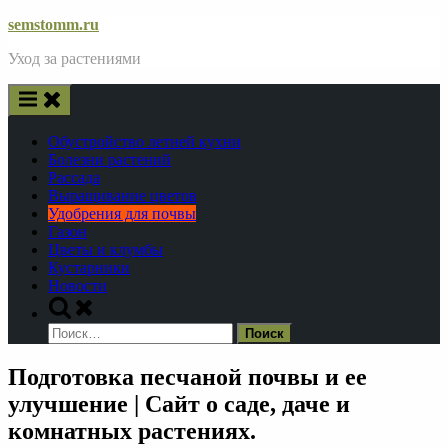
Skip
semstomm.ru
to
Уход за растениями
content
Обустройство летней кухни
Болезни растений
Рассада
Выращивание цветов
Удобрения для почвы
Газон
Цветы и клумбы
Кустарники
Новости
Toggle
search
Найти:
form
Подготовка песчаной почвы и ее
улучшение | Сайт о саде, даче и
комнатных растениях.