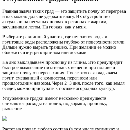
Главная задача таких гряд — это защитить почву от перегрева
и как можно дольше удержать влагу. Их обустройство
актуально на песчаных почвах в регионах с жарким,
засушливым летом. На горках, как у меня.
Выберите равнинный участок, где нет застоя воды и
грунтовые воды расположены глубоко от поверхности земли.
Дальше нужно вырыть траншею. При желании ее можно
обложить изнутри кирпичом или досками.
На дно выкладываем прослойку из глины. Это предупредит
быстрое вымывание питательных веществ при поливе и
защитит почву от пересыхания. После этого закладываем
грунт, смешанный с компостом, перегноем или
прошлогодним навозом. Через 2−3 дня, после того, как земля
осядет, можно приступать к посадке огородных культур.
Углубленные грядки имеют несколько преимуществ —
снижаются расходы на полив, подкормки, прополку,
рыхление.
Растет на почвах любого состава (в том числе суглинках и