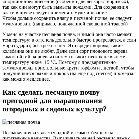
«порционное» внесение (особенно для легкорастворимых),
так как они могут быть вымыты дождями. Для сохранения
влаги в почве следует применять мульчирование.
Чтобы дольше сохранить влагу в песчаной почве, ее следует
мульчировать (например, подвяленной скошенной травой)
У меня на участке песчаная почва, и зимой она часто меняет
температуру: в оттепель довольно быстро прогревается, а если
мороз ударит, быстрее стынет. Это вредит корням, такие
колебания они не любят. Даже если сорт плодового дерева
зимостойкий, корневая система в таких песках не вынесет
температуру ниже -15 °С. Поэтому я предварительно
замульчировал приствольные круги торфом и листвой, чтобы
получившийся рыхлый покров (да еще под снегом) промерзал
как можно медленнее.
Как сделать песчаную почву
пригодной для выращивания
огородных и садовых культур?
Песчаная почва является одной из самых бедных на
питательные вещества. Выращивать на ней растения даже с