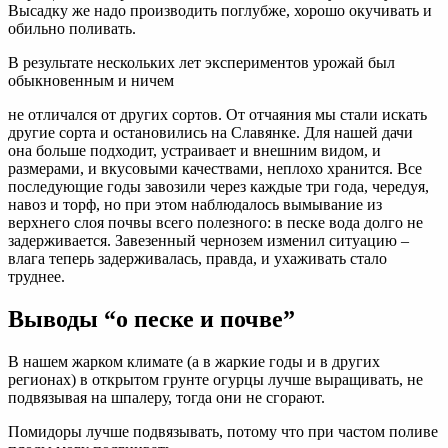
Высадку же надо производить поглубже, хорошо окучивать и
обильно поливать.
В результате нескольких лет экспериментов урожай был
обыкновенным и ничем
не отличался от других сортов. От отчаяния мы стали искать
другие сорта и остановились на Славянке. Для нашей дачи
она больше подходит, устраивает и внешним видом, и
размерами, и вкусовыми качествами, неплохо хранится. Все
последующие годы завозили через каждые три года, чередуя,
навоз и торф, но при этом наблюдалось вымывание из
верхнего слоя почвы всего полезного: в песке вода долго не
задерживается. Завезенный чернозем изменил ситуацию –
влага теперь задерживалась, правда, и ухаживать стало
труднее.
Выводы “о песке и почве”
В нашем жарком климате (а в жаркие годы и в других
регионах) в открытом грунте огурцы лучше выращивать, не
подвязывая на шпалеру, тогда они не сгорают.
Помидоры лучше подвязывать, потому что при частом поливе