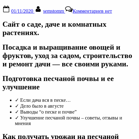
Posted
By
к
01/11/2020
semstomm
Комментариев
нет
on
записи
Подготовка
Сайт о саде, даче и комнатных
песчаной
почвы
растениях.
и
ее
Посадка и выращивание овощей и
улучшение
|
фруктов, уход за садом, строительство
Сайт
и ремонт дачи — все своими руками.
о
саде,
даче
Подготовка песчаной почвы и ее
и
улучшение
комнатных
растениях.
✓ Если дача вся в песке…
✓ Дело было в августе
✓ Выводы “о песке и почве”
✓ Улучшение песчаной почвы – советы, отзывы и
мнения
Как получать урожаи на песчаной