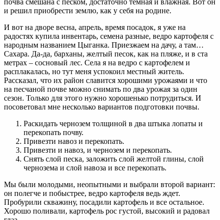
почва смешана с песком, достаточно темная и влажная. Вот он
и решил приобрести землю, как у себя на родине.
И вот на дворе весна, апрель, время посадок, я уже на
радостях купила инвентарь, семена разные, ведро картофеля с
народным названием Цыганка. Приезжаем на дачу, а там…
Сахара. Да-да, барханы, желтый песок, как на пляже, и в ста
метрах – сосновый лес. Села я на ведро с картофелем и
расплакалась, но тут меня успокоил местный житель.
Рассказал, что их район славится хорошими урожаями и что
на песчаной почве можно снимать по два урожая за один
сезон. Только для этого нужно хорошенько потрудиться. И
посоветовал мне несколько вариантов подготовки почвы.
Раскидать чернозем толщиной в два штыка лопаты и
перекопать почву.
Привезти навоз и перекопать.
Привезти и навоз, и чернозем и перекопать.
Снять слой песка, заложить слой желтой глины, слой
чернозема и слой навоза и все перекопать.
Мы были молодыми, неопытными и выбрали второй вариант:
он полегче и побыстрее, ведро картофеля ведь ждет.
Пробурили скважину, посадили картофель и все остальное.
Хорошо поливали, картофель рос густой, высокий и радовал
глаз.