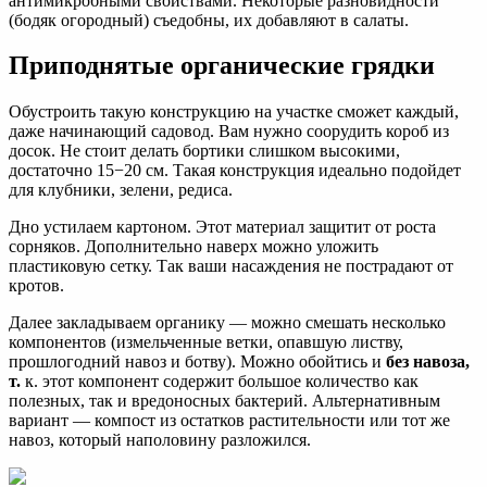
антимикробными свойствами. Некоторые разновидности
(бодяк огородный) съедобны, их добавляют в салаты.
Приподнятые органические грядки
Обустроить такую конструкцию на участке сможет каждый,
даже начинающий садовод. Вам нужно соорудить короб из
досок. Не стоит делать бортики слишком высокими,
достаточно 15−20 см. Такая конструкция идеально подойдет
для клубники, зелени, редиса.
Дно устилаем картоном. Этот материал защитит от роста
сорняков. Дополнительно наверх можно уложить
пластиковую сетку. Так ваши насаждения не пострадают от
кротов.
Далее закладываем органику — можно смешать несколько
компонентов (измельченные ветки, опавшую листву,
прошлогодний навоз и ботву). Можно обойтись и
без навоза,
т.
к. этот компонент содержит большое количество как
полезных, так и вредоносных бактерий. Альтернативным
вариант — компост из остатков растительности или тот же
навоз, который наполовину разложился.