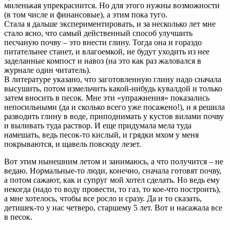
миленькая упрекраснится. Но для этого нужны возможности
(в том числе и финансовые), а этим пока туго.
Стала я дальше экспериментировать, и за несколько лет мне
стало ясно, что самый действенный способ улучшить
песчаную почву – это внести глину. Тогда она и гораздо
питательнее станет, и влагоемкой, не будут уходить из нее
заделанные компост и навоз (на это как раз жаловался в
журнале один читатель).
В литературе указано, что заготовленную глину надо сначала
высушить, потом измельчить какой-нибудь кувалдой и только
затем вносить в песок. Мне эти «упражнения» показались
непосильными (да и сколько всего уже посажено!), и я решила
разводить глину в воде, приподнимать у кустов вилами почву
и выливать туда раствор. И еще придумала мела туда
намешать, ведь песок-то кислый, и грядки мхом у меня
покрываются, и щавель повсюду лезет.
Вот этим нынешним летом и занимаюсь, а что получится – не
ведаю. Нормальные-то люди, конечно, сначала готовят почву,
а потом сажают, как и супруг мой хотел сделать. Но ведь ему
некогда (надо то воду провести, то газ, то кое-что построить),
а мне хотелось, чтобы все росло и сразу. Да и то сказать,
детишек-то у нас четверо, старшему 5 лет. Вот и насажала все
в песок.