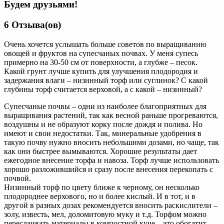
Будем друзьями!
6 Отзыва(ов)
Очень хочется услышать больше советов по выращиванию
овощей и фруктов на супесчаных почвах. У меня супесь
примерно на 30-50 см от поверхности, а глубже – песок.
Какой грунт лучше купить для улучшения плодородия и
задержания влаги – низинный торф или суглинок? С какой
глубины торф считается верховой, а с какой – низинный?
Супесчаные почвы – одни из наиболее благоприятных для
выращивания растений, так как весной раньше прогреваются,
воздушны и не образуют корку после дождя и полива. Но
имеют и свои недостатки. Так, минеральные удобрения в
такую почву нужно вносить небольшими дозами, но чаще, так
как они быстрее вымываются. Хорошие результаты дает
ежегодное внесение торфа и навоза. Торф лучше использовать
хорошо разложившийся и сразу после внесения перекопать с
почвой.
Низинный торф по цвету ближе к черному, он несколько
плодороднее верхового, но и более кислый. И в тот, и в
другой в разных дозах рекомендуется вносить раскислители –
золу, известь, мел, доломитовую муку и т.д. Торфом можно
переслаивать материалы в компостной куче – это обогатит