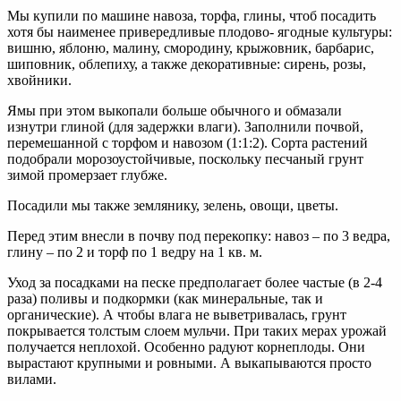
Мы купили по машине навоза, торфа, глины, чтоб посадить
хотя бы наименее привередливые плодово- ягодные культуры:
вишню, яблоню, малину, смородину, крыжовник, барбарис,
шиповник, облепиху, а также декоративные: сирень, розы,
хвойники.
Ямы при этом выкопали больше обычного и обмазали
изнутри глиной (для задержки влаги). Заполнили почвой,
перемешанной с торфом и навозом (1:1:2). Сорта растений
подобрали морозоустойчивые, поскольку песчаный грунт
зимой промерзает глубже.
Посадили мы также землянику, зелень, овощи, цветы.
Перед этим внесли в почву под перекопку: навоз – по 3 ведра,
глину – по 2 и торф по 1 ведру на 1 кв. м.
Уход за посадками на песке предполагает более частые (в 2-4
раза) поливы и подкормки (как минеральные, так и
органические). А чтобы влага не выветривалась, грунт
покрывается толстым слоем мульчи. При таких мерах урожай
получается неплохой. Особенно радуют корнеплоды. Они
вырастают крупными и ровными. А выкапываются просто
вилами.