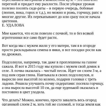
перегной и придаст ему рыхлости. После уборки урожая
полезно посеять сиде-раты – в первую очередь, бобовые
(люпин, вика, горох и т.д.), но можно и рожь, горчицу, рапс и
многие другие. Их перекапывают до или сразу после начала
цветения.
Е. УДАЛОВА
Мне кажется, что если повезло с почвой, то и без всякой
агротехники все само будет расти.
Вот когда мы с мужем жили у его матери, там я в огороде
просто раскладывала семена в ямки, и все посадки росли как
на дрожжах.
Подсолнухи, например, так даже в проплешины на газоне
сажала. И вот в 2015 году мы купили с мужем свой домик в
селе. А почва оказалась – чистый песок. Идет он слоем 3 м, а
под ним серая глина. Навтыкала я своих подсолнухов, и
выросли они высотой по колено, подарив головки с треть
ладони. Решила улучшить почву сидератами: посеяла горчицу,
а она выросла высотой 10 см, да еще худенькой оказалась и
постоянно в цвет уходила.
Что делать? Можно, конечно, просто завалить весь огород
органикой слоем 2 м, хоть той же соломой, и тогда земля как