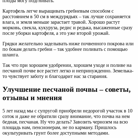
плоды могу подгнивать.
Картофель легче выращивать гребневым способом с
расстоянием в 50 см в междурядьях – так лучше сохраняется
влага, и земля меньше зарастает травой. Хорошо растут
морковь, свекла, кукуруза, редис и редька, высаженные сразу
после уборки картофеля, а это уже второй урожай.
Грядки желательно заделывать ниже почвенного покрова или
по бокам делать гребни – так удобнее поливать с помощью
шланга.
Так что при хорошем удобрении, хорошем уходе и поливе на
песчаной почве все растет легко и непринужденно. Земелька-
то чувствует заботу и благодарит нас за старания.
Улучшение песчаной почвы – советы,
отзывы и мнения
5 лет назад мы с супругой приобрели недорогой участок в 10
соток и даже не обратили сразу внимание, что почва на нем
бедная, песчаная. Ну что делать? Завозить чернозем на всю
площадь нам, пенсионерам, не по карману. Пришлось
окультуривать грунт более доступными методами.