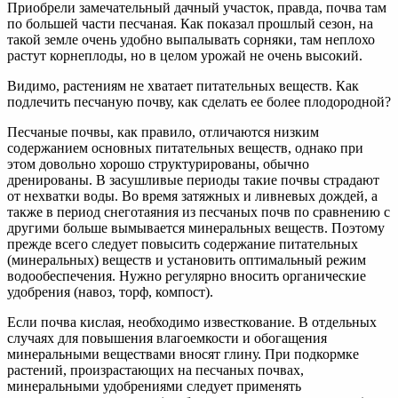
Приобрели замечательный дачный участок, правда, почва там
по большей части песчаная. Как показал прошлый сезон, на
такой земле очень удобно выпалывать сорняки, там неплохо
растут корнеплоды, но в целом урожай не очень высокий.
Видимо, растениям не хватает питательных веществ. Как
подлечить песчаную почву, как сделать ее более плодородной?
Песчаные почвы, как правило, отличаются низким
содержанием основных питательных веществ, однако при
этом довольно хорошо структурированы, обычно
дренированы. В засушливые периоды такие почвы страдают
от нехватки воды. Во время затяжных и ливневых дождей, а
также в период снеготаяния из песчаных почв по сравнению с
другими больше вымывается минеральных веществ. Поэтому
прежде всего следует повысить содержание питательных
(минеральных) веществ и установить оптимальный режим
водообеспечения. Нужно регулярно вносить органические
удобрения (навоз, торф, компост).
Если почва кислая, необходимо известкование. В отдельных
случаях для повышения влагоемкости и обогащения
минеральными веществами вносят глину. При подкормке
растений, произрастающих на песчаных почвах,
минеральными удобрениями следует применять