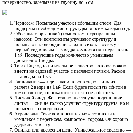
поверхностно, заделывая на глубину до 5 см:
Чернозем. Посыпаем участок небольшим слоем. Для
поддержки необходимой структуры вносим каждый год.
Обогащаем органикой (компостом, перепревшим
навозом). Эти компоненты улучшают структуру и
повышают плодородие не за один сезон. Поэтому в
первый год вносим 2−3 ведра компоста или перегноя на
1 м². Последующие годы количество уменьшаем —
достаточно 1 ведра.
Торф. Еще одно питательное вещество, которое можно
внести на садовый участок с песчаной почвой. Расход
— 2 ведра на 1 м².
Глинование — заделываем порошковую глину из
расчета 2 ведра на 1 м². Если будете посыпать сбитой в
комки глиной, то никакого эффекта не добьетесь.
Листовой опад. Желательно внести уже подгнившие
листья — они не только улучшат структуру грунта, но и
повысят его плодородие.
Агроперлит. Этот компонент вы можете внести в
комплексе с перегноем, компостом, торфом. Он хорошо
удерживает влагу.
Опилки или древесная щепа. Универсальное средство —