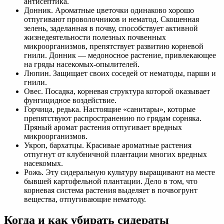
антисептика.
Донник. Ароматные цветочки одинаково хорошо
отпугивают проволочников и нематод. Скошенная
зелень, заделанная в почву, способствует активной
жизнедеятельности полезных почвенных
микроорганизмов, препятствует развитию корневой
гнили. Донник — медоносное растение, привлекающее
на гряды насекомых-опылителей.
Люпин. Защищает своих соседей от нематоды, парши и
гнили.
Овес. Посадка, корневая структура которой оказывает
фунгицидное воздействие.
Горчица, редька. Настоящие «санитары», которые
препятствуют распространению по грядам сорняка.
Пряный аромат растения отпугивает вредных
микроорганизмов.
Укроп, бархатцы. Красивые ароматные растения
отпугнут от клубничной плантации многих вредных
насекомых.
Рожь. Эту сидеральную культуру выращивают на месте
бывшей картофельной плантации. Дело в том, что
корневая система растения выделяет в почвогрунт
вещества, отпугивающие нематоду.
Когда и как убирать сидераты