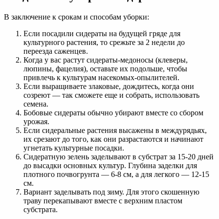
В заключение к срокам и способам уборки:
Если посадили сидераты на будущей гряде для
культурного растения, то срежьте за 2 недели до
переезда саженцев.
Когда у вас растут сидераты-медоносы (клеверы,
люпины, фацелия), оставьте их подольше, чтобы
привлечь к культурам насекомых-опылителей.
Если выращиваете злаковые, дождитесь, когда они
созреют — так сможете еще и собрать, использовать
семена.
Бобовые сидераты обычно убирают вместе со сбором
урожая.
Если сидеральные растения высажены в междурядьях,
их срезают до того, как они разрастаются и начинают
угнетать культурные посадки.
Сидератную зелень заделывают в субстрат за 15-20 дней
до высадки основных культур. Глубина заделки для
плотного почвогрунта — 6-8 см, а для легкого — 12-15
см.
Вариант заделывать под зиму. Для этого скошенную
траву перекапывают вместе с верхним пластом
субстрата.