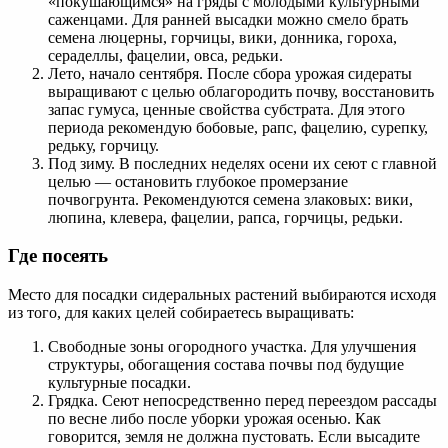
«покушающимся» на гряды с молодыми культурными
саженцами. Для ранней высадки можно смело брать
семена люцерны, горчицы, вики, донника, гороха,
сераделлы, фацелии, овса, редьки.
Лето, начало сентября. После сбора урожая сидераты
выращивают с целью облагородить почву, восстановить
запас гумуса, ценные свойства субстрата. Для этого
периода рекомендую бобовые, рапс, фацелию, сурепку,
редьку, горчицу.
Под зиму. В последних неделях осени их сеют с главной
целью — остановить глубокое промерзание
почвогрунта. Рекомендуются семена злаковых: вики,
люпина, клевера, фацелии, рапса, горчицы, редьки.
Где посеять
Место для посадки сидеральных растений выбираются исходя
из того, для каких целей собираетесь выращивать:
Свободные зоны огородного участка. Для улучшения
структуры, обогащения состава почвы под будущие
культурные посадки.
Грядка. Сеют непосредственно перед переездом рассады
по весне либо после уборки урожая осенью. Как
говорится, земля не должна пустовать. Если высадите