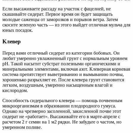
Если высаживаете рассаду на участок с фацелией, не
скашивайте сидерат. Первое время он будет защищать
молодые саженцы от заморозков и порывов ветра. Затем
скосите зеленую часть — из этого выйдет отличная мульча для
юных посадок.
Клевер
Перед вами отличный сидерат из категории бобовых. Он
любит умеренно увлажненный грунт с нормальным уровнем
рН. Такой насытит субстрат полезными органическими и
минеральными элементами, включая азот. Клеверная корневая
система препятствует выветриванию и вымыванию почвы,
хорошенько разрыхляет ее. После клевера грунт становится
легким, воздушным, умеренно насыщенным влагой и
кислородом.
Способность сидерального клевера — помощь почвенным
микроорганизмам в образовании плодородного гумуса.
Однако на чрезмерно засоленной, закисленной почве этот
сидерат не «работает». Высаживайте его в марте-апреле с
расчетом 2 г семян на 1 м2 рядки. Не забудьте о частом, но
умеренном поливе.