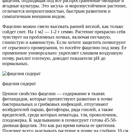
фацелия, подходящая под все распространенные овощные и
ягодные культуры. Это засуха- и морозоустойчивое растение,
отличается неприхотливостью, быстрым развитием и
симпатичным внешним видом.
Фацелию можно смело высевать ранней весной, как только
сойдет снег. На 1 м2 — 1-2 г семян. Растение прекрасно себя
чувствует на проблемных почвах, включая песчаную,
глинистую и каменистую. Если хотите защитить почвогрунт
от серьезного промерзания, то посейте фацелию под зиму. Ее
применение универсально: укрепляет слишком воздушную
почву, рыхлит плотную, доводит показатели рН до
нормальных.
фацелия сидерат
Ценное свойство фацелии — содержание в тканях
фитонцидов, которые препятствуют развитию в почве
бактериальных и грибковых инфекций, отпугивают
возбудителей парши, фитофторы, ряда гнилей, а также
вредителей, среди которых нематоды, тля, проволочник,
плодожерка. К заделыванию в почвогрунт готова 45-50-
дневная фацелия. Это как раз время начала ее цветения.
Полезнее всего заделывать растение в почву на глубину 10 см.