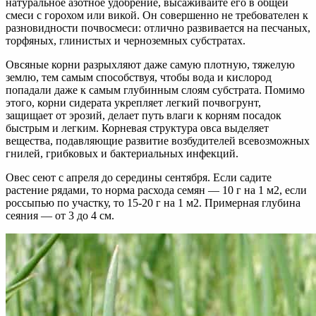
натуральное азотное удобрение, высаживайте его в общей
смеси с горохом или викой. Он совершенно не требователен к
разновидности почвосмеси: отлично развивается на песчаных,
торфяных, глинистых и черноземных субстратах.
Овсяные корни разрыхляют даже самую плотную, тяжелую
землю, тем самым способствуя, чтобы вода и кислород
попадали даже к самым глубинным слоям субстрата. Помимо
этого, корни сидерата укрепляет легкий почвогрунт,
защищает от эрозий, делает путь влаги к корням посадок
быстрым и легким. Корневая структура овса выделяет
вещества, подавляющие развитие возбудителей всевозможных
гнилей, грибковых и бактериальных инфекций.
Овес сеют с апреля до середины сентября. Если садите
растение рядами, то норма расхода семян — 10 г на 1 м2, если
россыпью по участку, то 15-20 г на 1 м2. Примерная глубина
сеяния — от 3 до 4 см.