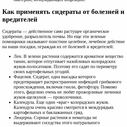
Как применять сидераты от болезней и
вредителей
Сидераты — действенное само растущее органическое
удобрение, разрыхлитель почвы. Но еще эти зеленые
помощники оказывают поистине целебное, лечебное действие
на наши посадки, ограждая их от болезней и вредителей:
Лен. В зелени растения содержится ароматное вещество
танин, которое отпугивает назойливых колорадских
жуков-полосатиков. Поэтому его садят по периметру
своих картофельных угодий.
Фацелия. Сидерат, одна высадка которого
предотвращает распространение инфекций грибкового
происхождения, включая гнили, фитофтору. Помимо
этого, фацелию очень не любят прожорливые личинки
жуков-щелкунов — проволочники.
Календула. Еще один «враг» колорадских жуков.
Календула очень красиво смотрится в междурядьях
картофельных и баклажанных гряд.
Люцерна. Сорные растения и нематоды не
выдерживают соседства этого натурального