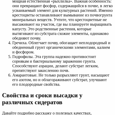
мощная естественная «рыхлилка». Важная особенность:
они превращают фосфор, содержащийся в почве, в легко
усваиваемый элемент для культурных растений. Именно
крестоцветы останавливают вымывание из почвогрунта
минеральных веществ. Учтите, что крестоцветные не
высаживают на участок, где вы планируете выращивать
капусту. Это родственные растения, которые
вытягивают из субстрата схожие элементы, одинаково
обедняют почву.
Гречиха. Облегчает почву, обогащает неплодородный и
обедненный грунт органическими элементами, калием
и фосфором.
Гидрофилы. Эта группа надежно противостоит
сорнякам и бактериальному заражению грунта.
Способствуют аэрации, делают субстрат легким,
препятствуют закислению почв.
Амарантовые. Не только разрыхляют грунт, насыщают
его азотом, но и облагораживают субстрат, улучшают
его плодородные свойства.
Свойства и сроки высадки у
различных сидератов
Давайте подробно расскажу о полезных качествах,