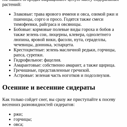
растений:
Злаковые: трава ярового ячменя и овса, озимой ржи и
пшеницы, сорго и просо. Годятся также смеси
тимофеевки, райграса и овсяницы.
Бобовые: кормовые полевые виды гороха и бобов а
также зелень сои, люцерны, клевера, однолетнего
люпина, яровой вики, фасоли, нута, сераделлы,
чечевицы, донника, эспарцета.
Крестоцветные: зелень масличной редьки, горчицы,
рапса, сурепки.
Гидрофильное: фацелия.
Амарантовые: собственно амарант, а также щирица.
Гречишные, представленные гречихой.
Астровые: зеленая часть ноготков и подсолнухов.
Осенние и весенние сидераты
Как только сойдет снег, вы сразу же приступайте к посеву
весенних разновидностей сидератов:
ржи;
горчицы;
овса;