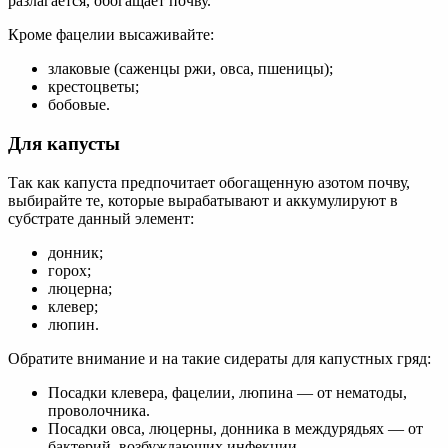
разлагается, обогащает почву.
Кроме фацелии высаживайте:
злаковые (саженцы ржи, овса, пшеницы);
крестоцветы;
бобовые.
Для капусты
Так как капуста предпочитает обогащенную азотом почву,
выбирайте те, которые вырабатывают и аккумулируют в
субстрате данный элемент:
донник;
горох;
люцерна;
клевер;
люпин.
Обратите внимание и на такие сидераты для капустных гряд:
Посадки клевера, фацелии, люпина — от нематоды,
проволочника.
Посадки овса, люцерны, донника в междурядьях — от
бактерий, возбуждающих инфекции.