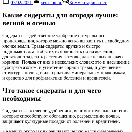
07/02/2021
semstomm
Комментариев
нет
on
записи
Сидераты
Какие сидераты для огорода лучше:
для
огорода
весной и осенью
весной
и
Сидераты — действенное удобрение натурального
осенью:
происхождения, которое можно легко вырастить на свободном
какие
клочке земли. Травы-сидераты дружно и быстро
лучше
поднимаются, а чтобы их использовать по назначению,
достаточно заделать растения в землю, даже не выкапывая с
корнями. Польза от них в нескольких словах: это и насыщение
субстрата азотом, и угнетение сорной травы, и улучшение
структуры почвы, и альтернатива минеральным подкормкам,
и средство для профилактики болезней и вредителей.
Что такое сидераты и для чего
необходимы
Сидераты — «зеленое удобрение», вспомогательные растения,
которые способствуют обогащению, разрыхлению почвы,
защищают культурные посадки от болезней и вредителей.
На наших огородах выращивают целую массу сидеральных