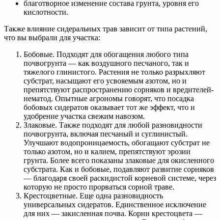
благотворное изменение состава грунта, уровня его
кислотности.
Также влияние сидеральных трав зависит от типа растений,
что вы выбрали для участка:
Бобовые. Подходят для обогащения любого типа
почвогрунта — как воздушного песчаного, так и
тяжелого глинистого. Растения не только разрыхляют
субстрат, насыщают его усвояемым азотом, но и
препятствуют распространению сорняков и вредителей-
нематод. Опытные агрономы говорят, что посадка
бобовых сидератов оказывает тот же эффект, что и
удобрение участка свежим навозом.
Злаковые. Также подходят для любой разновидности
почвогрунта, включая песчаный и суглинистый.
Улучшают водопроницаемость, обогащают субстрат не
только азотом, но и калием, препятствуют эрозии
грунта. Более всего показаны злаковые для окисленного
субстрата. Как и бобовые, подавляют развитие сорняков
— благодаря своей раскидистой корневой системе, через
которую не просто прорваться сорной траве.
Крестоцветные. Еще одна разновидность
универсальных сидератов. Единственное исключение
для них — закисленная почва. Корни крестоцвета —