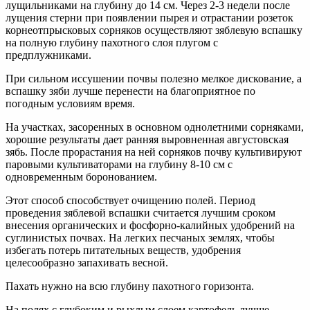
лущильниками на глубину до 14 см. Через 2-3 недели после
лущения стерни при появлении пырея и отрастании розеток
корнеотпрысковых сорняков осуществляют зяблевую вспашку
на полную глубину пахотного слоя плугом с
предплужниками.
При сильном иссушении почвы полезно мелкое дискование, а
вспашку зяби лучше перенести на благоприятное по
погодным условиям время.
На участках, засоренных в основном однолетними сорняками,
хорошие результаты дает ранняя выровненная августовская
зябь. После прорастания на ней сорняков почву культивируют
паровыми культиваторами на глубину 8-10 см с
одновременным боронованием.
Этот способ способствует очищению полей. Период
проведения зяблевой вспашки считается лучшим сроком
внесения органических и фосфорно-калийных удобрений на
суглинистых почвах. На легких песчаных землях, чтобы
избегать потерь питательных веществ, удобрения
целесообразно запахивать весной.
Пахать нужно на всю глубину пахотного горизонта.
На полях с глубоким и рыхлым слоем картофель лучше