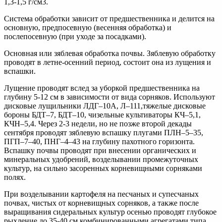
1,3-1,5 г/см3.
Система обработки зависит от предшественника и делится на
основную, предпосевную (весенняя обработка) и
послепосевную (при уходе за посадками).
Основная или зяблевая обработка почвы. Зяблевую обработку
проводят в летне-осенний период, состоит она из лущения и
вспашки.
Лущение проводят вслед за уборкой предшественника на
глубину 5-12 см в зависимости от вида сорняков. Используют
дисковые лущильники ЛДГ–10А, Л–111,тяжелые дисковые
бороны БДТ–7, БДТ–10, чизельные культиваторы КЧ–5,1,
КЧН–5,4. Через 2-3 недели, но не позже второй декады
сентября проводят зяблевую вспашку плугами ПЛН–5–35,
ПГП–7–40, ПНГ–4–43 на глубину пахотного горизонта.
Вспашку почвы проводят при внесении органических и
минеральных удобрений, возделывании промежуточных
культур, на сильно засоренных корневищными сорняками
полях.
При возделывании картофеля на песчаных и супесчаных
почвах, чистых от корневищных сорняков, а также после
выращивания сидеральных культур осенью проводят глубокое
рыхление до 35-40 см комбинированными агрегатами типа