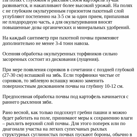
развивается, и накапливают более высокий урожай. На полях
с не глубоким окультуренным горизонтом пахотный слой
углубляют постепенно на 3-5 см за один прием, припахивая
не плодородную часть, а для окультуривания вносят
повышенные дозы органических и минеральных удобрений.
На каждый сантиметр при пахотной почвы применяют
дополнительно не менее 3-4 тонн навоза.
Осенняя обработка окультуренных торфяников сильно
засоренных состоит из дискования (лущения).
При мере появления сорняков в сочетании с поздней глубокой
(27-30 см) вспашкой на зябь. Если торфяники чистые от
сорняков, то зяблевую вспашку можно заменить
поверхностным дискованием почвы на глубину 10-12 см.
Предпосевная обработка почвы под картофель начинается с
раннего рыхления зяби.
Рано весной, как только подсохнут гребни пашни и можно
будет работать на поле, принимают меры к сохранению влаги
– рыхлить верхний слой почвы. Для этого поперек или по
диагонали участка на легких супесчаных рыхлых
структурных суглинистых почвах пускают бороны, обычно в