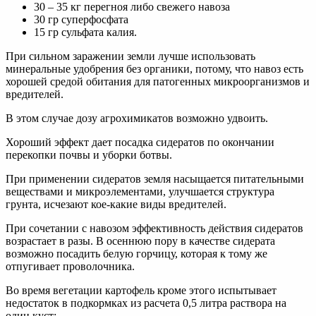
30 – 35 кг перегноя либо свежего навоза
30 гр суперфосфата
15 гр сульфата калия.
При сильном заражении земли лучше использовать
минеральные удобрения без органики, потому, что навоз есть
хорошей средой обитания для патогенных микроорганизмов и
вредителей.
В этом случае дозу агрохимикатов возможно удвоить.
Хороший эффект дает посадка сидератов по окончании
перекопки почвы и уборки ботвы.
При применении сидератов земля насыщается питательными
веществами и микроэлементами, улучшается структура
грунта, исчезают кое-какие виды вредителей.
При сочетании с навозом эффективность действия сидератов
возрастает в разы. В осеннюю пору в качестве сидерата
возможно посадить белую горчицу, которая к тому же
отпугивает проволочника.
Во время вегетации картофель кроме этого испытывает
недостаток в подкормках из расчета 0,5 литра раствора на
один куст: