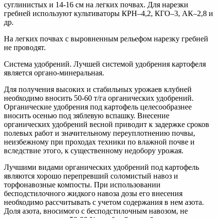
суглинистых и 14-16 см на легких почвах. Для нарезки
гребней используют культиваторы КРН–4,2, КГО–3, АК–2,8 и
др.
На легких почвах с выровненным рельефом нарезку гребней
не проводят.
Система удобрений. Лучшей системой удобрения картофеля
является органо-минеральная.
Для получения высоких и стабильных урожаев клубней
необходимо вносить 50-60 т/га органических удобрений.
Органические удобрения под картофель целесообразнее
вносить осенью под зяблевую вспашку. Внесение
органических удобрений весной приводит к задержке сроков
полевых работ и значительному переуплотнению почвы,
неизбежному при проходах техники по влажной почве и
вследствие этого, к существенному недобору урожая.
Лучшими видами органических удобрений под картофель
являются хорошо перепревший соломистый навоз и
торфонавозные компосты. При использовании
бесподстилочного жидкого навоза дозы его внесения
необходимо рассчитывать с учетом содержания в нем азота.
Доля азота, вносимого с бесподстилочным навозом, не