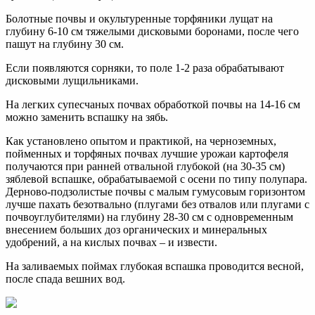
Болотные почвы и окультуренные торфяники лущат на
глубину 6-10 см тяжелыми дисковыми боронами, после чего
пашут на глуби­ну 30 см.
Если появляются сорняки, то поле 1-2 раза обрабатывают
диско­выми лущильниками.
На легких супесчаных почвах обработкой почвы на 14-16 см
можно заменить вспашку на зябь.
Как установлено опытом и практикой, на черноземных,
пойменных и торфяных почвах лучшие урожаи картофеля
получаются при ранней отвальной глубокой (на 30-35 см)
зяблевой вспашке, обрабатываемой с осени по типу полупара.
Дерново-подзолистые почвы с малым гумусовым горизонтом
лучше пахать безотвально (плугами без отвалов или плугами с
почвоуглубителями) на глубину 28-30 см с одновременным
внесением больших доз органических и минеральных
удобрений, а на кислых почвах – и извести.
На заливаемых поймах глубокая вспашка проводится весной,
после спада вешних вод.