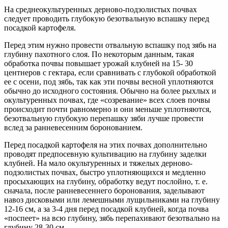
На среднеокультуренных дерново-подзолистых почвах
следует проводить глубокую безотвальную вспашку перед
посадкой картофеля.
Перед этим нужно провести отвальную вспашку под зябь на
глубину пахотного слоя. По некоторым данным, такая
обработка почвы повышает урожай клубней на 15- 30
центнеров с гектара, если сравнивать с глубокой обработкой
ее с осени, под зябь, так как эти почвы весной уплотняются
обычно до исходного состояния. Обычно на более рыхлых и
окультуренных почвах, где «созревание» всех слоев почвы
происходит почти равномерно и они меньше уплотняются,
безотвальную глубокую перепашку зяби лучше провести
вслед за ранневесенним боронованием.
Перед посадкой картофеля на этих почвах дополнительно
проводят предпосевную культивацию на глубину заделки
клубней. На мало окультуренных и тяжелых дерново-
подзолистых почвах, быстро уплотняющихся и медленно
просыхающих на глубину, обработку ведут послойно, т. е.
сначала, после ранневесеннего боронования, заделывают
навоз дисковыми или лемешными лущильниками на глубину
12-16 см, а за 3-4 дня перед посадкой клубней, когда почва
«поспеет» на всю глубину, зябь перепахивают безотвально на
глубину 28-30 см.