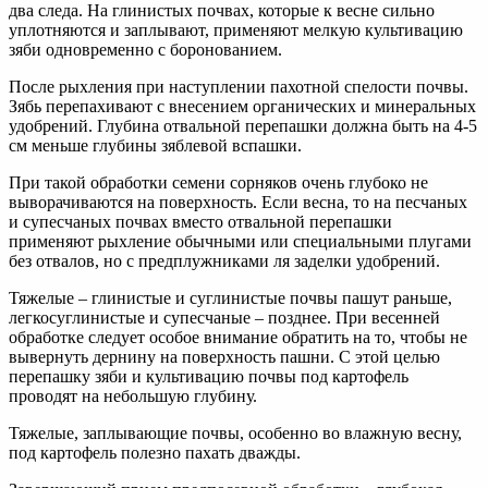
два следа. На глинистых почвах, которые к весне сильно
уплотняются и заплывают, применяют мелкую культивацию
зяби одновременно с боронованием.
После рыхления при наступлении пахотной спелости почвы.
Зябь перепахивают с внесением органических и минеральных
удобрений. Глубина отвальной перепашки должна быть на 4-5
см меньше глубины зяблевой вспашки.
При такой обработки семени сорняков очень глубоко не
выворачиваются на поверхность. Если весна, то на песчаных
и супесчаных почвах вместо отвальной перепашки
применяют рыхление обычными или специальными плугами
без отвалов, но с предплужниками ля заделки удобрений.
Тяжелые – глинистые и суглинистые почвы пашут раньше,
легкосуглинистые и супесчаные – позднее. При весенней
обработке следует особое внимание обратить на то, чтобы не
вывернуть дернину на поверхность пашни. С этой целью
перепашку зяби и культивацию почвы под картофель
проводят на небольшую глубину.
Тяжелые, заплывающие почвы, особенно во влажную весну,
под картофель полезно пахать дважды.