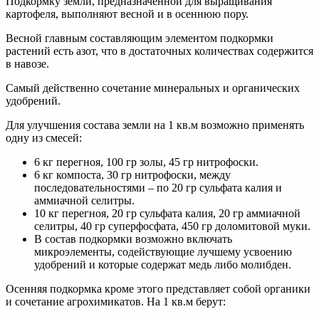
Подкормку земли, предназначенной для выращивания
картофеля, выполняют весной и в осеннюю пору.
Весной главным составляющим элементом подкормки
растений есть азот, что в достаточных количествах содержится
в навозе.
Самый действенно сочетание минеральных и органических
удобрений.
Для улучшения состава земли на 1 кв.м возможно применять
одну из смесей:
6 кг перегноя, 100 гр золы, 45 гр нитрофоски.
6 кг компоста, 30 гр нитрофоски, между
последовательностями – по 20 гр сульфата калия и
аммиачной селитры.
10 кг перегноя, 20 гр сульфата калия, 20 гр аммиачной
селитры, 40 гр суперфосфата, 450 гр доломитовой муки.
В состав подкормки возможно включать
микроэлементы, содействующие лучшему усвоению
удобрений и которые содержат медь либо молибден.
Осенняя подкормка кроме этого представляет собой органики
и сочетание агрохимикатов. На 1 кв.м берут: