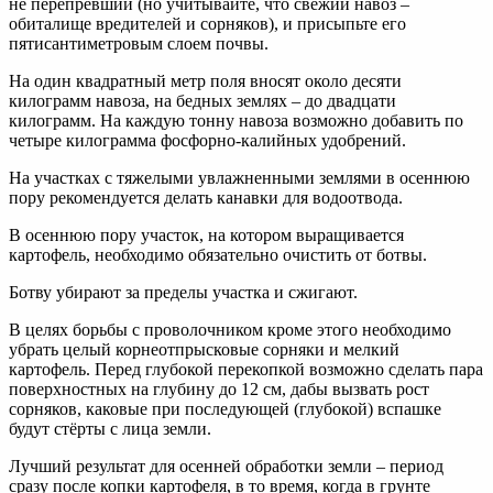
не перепревший (но учитывайте, что свежий навоз –
обиталище вредителей и сорняков), и присыпьте его
пятисантиметровым слоем почвы.
На один квадратный метр поля вносят около десяти
килограмм навоза, на бедных землях – до двадцати
килограмм. На каждую тонну навоза возможно добавить по
четыре килограмма фосфорно-калийных удобрений.
На участках с тяжелыми увлажненными землями в осеннюю
пору рекомендуется делать канавки для водоотвода.
В осеннюю пору участок, на котором выращивается
картофель, необходимо обязательно очистить от ботвы.
Ботву убирают за пределы участка и сжигают.
В целях борьбы с проволочником кроме этого необходимо
убрать целый корнеотпрысковые сорняки и мелкий
картофель. Перед глубокой перекопкой возможно сделать пара
поверхностных на глубину до 12 см, дабы вызвать рост
сорняков, каковые при последующей (глубокой) вспашке
будут стёрты с лица земли.
Лучший результат для осенней обработки земли – период
сразу после копки картофеля, в то время, когда в грунте