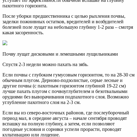
уступает по эффективности обычной вспашке на глубину
пахотного горизонта.
После уборки предшественника с целью рыхления почвы,
заделки пожнивных остатков, вредителей и возбудителей
болезней поле лущат на небольшую глубину 1-2 раза – смотря
какая засоренность.
Почву лущат дисковыми и лемешными лущильниками
Спустя 2-3 недели можно пахать на зябь.
Если поч­вы с глубоким гумусовым горизонтом, то на 28-30 см
обычным плу­гом. Дерново-подзолистые, серые лесные и
другие почвы (с пахотным гори­зонтом глубиной 19-22 см)
лучше пахать плугом с почвоуглубителем и безот­вальными
орудиями без выворачивания подпахотного слоя. Возможно
углубление пахотного слоя на 2-3 см.
Если вы из северо-восточных районов, где послеуборочный
период мал, в середине августа – начале сентября проводят
вспашку на полную глубину, а затем, если позволяют
погодные условия и сорняки успели прорасти, проводят
культивацию или лущение.