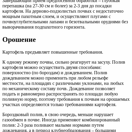
Завершающий прием предпосевной обработки – глубокая
перепашка (на 27-30 см и более) за 2-3 дня до посадки
картофеля. На дерново-подзолистых почвах с недостаточно
мощным пахотным слоем, и осуществляют плугами с
почвоуглубительными лапами и безотвальными орудиями без
выворачивания подпахотного горизонта.
Орошение
Картофель предъявляет повышенные требования.
К одному режиму почвы, сильно реагирует на засуху. Полив
картофеля можно осуществить двумя способами:
поверхностно (по бороздам) и дождеванием. Полив
дождеванием можно применить при любом рельефе
местности, на площадях с различными уклонами, на любых
по механическому составу почв. Дождевание позволяет
подать и равномерно распространять по площади любую
поливную норму, поэтому требования к почвам на орошаемых
участках определяются только требованиями картофеля.
Бороздковый полив, в свою очередь, меньше нарушает
газообмен в почве. Иногда применяют комбинированный
полив: 2-3 раза поливают малыми нормами путем
дождевания, а в период клубнеобразования – большими