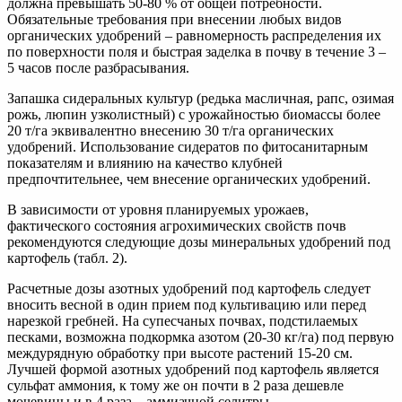
должна превышать 50-80 % от общей потребности.
Обязательные требования при внесении любых видов
органических удобрений – равномерность распределения их
по поверхности поля и быстрая заделка в почву в течение 3 –
5 часов после разбрасывания.
Запашка сидеральных культур (редька масличная, рапс, озимая
рожь, люпин узколистный) с урожайностью биомассы более
20 т/га эквивалентно внесению 30 т/га органических
удобрений. Использование сидератов по фитосанитарным
показателям и влиянию на качество клубней
предпочтительнее, чем внесение органических удобрений.
В зависимости от уровня планируемых урожаев,
фактического состояния агрохимических свойств почв
рекомендуются следующие дозы минеральных удобрений под
картофель (табл. 2).
Расчетные дозы азотных удобрений под картофель следует
вносить весной в один прием под культивацию или перед
нарезкой гребней. На супесчаных почвах, подстилаемых
песками, возможна подкормка азотом (20-30 кг/га) под первую
междурядную обработку при высоте растений 15-20 см.
Лучшей формой азотных удобрений под картофель является
сульфат аммония, к тому же он почти в 2 раза дешевле
мочевины и в 4 раза – аммиачной селитры.