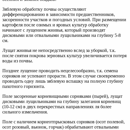
Зяблевую обработку почвы осуществляют
дифференцированию в зависимости предшественников,
засоренности участков и погодных условий. При размещении
картофеля после озимых и яровых культур обработку
начинают с лущением жнивья, который производят
дисковыми или отвальными лущильниками на глубину 5-8
см.
Лущат жнивья не непосредственно вслед за уборкой, т.к.
после снятия покрова зерновых культур увеличивается потеря
воды из почвы.
Позднее лущение проводить нецелесообразно, т.к. семена
сорняков не успевают прорасти. В этом случае своевременно
проводить одну лишь зяблевую вспашку на полную глубину
пахотного горизонта.
Поле засоренные корневищными сорняками (пырей), лущат
дисковыми лущильниками на глубину залегания корневищ
(10-12 см) в двух перекрестных направлениях ля более
сильного измельчения.
Поле с наличием корнеотпрысковых сорняков (осот полевой,
осот розовый, вьюнок, горчак) обрабатывают отвальными