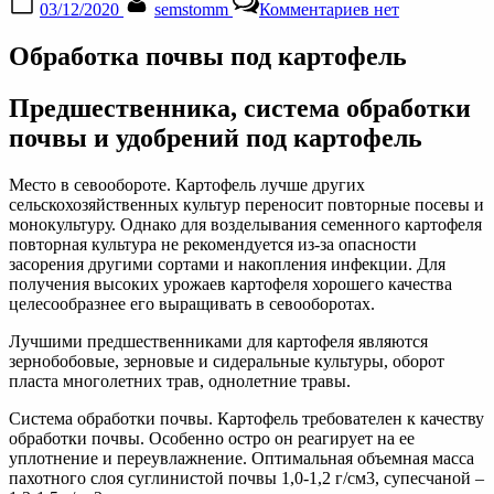
03/12/2020
semstomm
Комментариев
нет
on
записи
Система
Обработка почвы под картофель
обработки
почвы
под
Предшественника, система обработки
картофель
почвы и удобрений под картофель
Место в севообороте. Картофель лучше других
сельскохозяйственных культур переносит повторные посевы и
монокультуру. Однако для возделывания семенного картофеля
повторная культура не рекомендуется из-за опасности
засорения другими сортами и накопления инфекции. Для
получения высоких урожаев картофеля хорошего качества
целесообразнее его выращивать в севооборотах.
Лучшими предшественниками для картофеля являются
зернобобовые, зерновые и сидеральные культуры, оборот
пласта многолетних трав, однолетние травы.
Система обработки почвы. Картофель требователен к качеству
обработки почвы. Особенно остро он реагирует на ее
уплотнение и переувлажнение. Оптимальная объемная масса
пахотного слоя суглинистой почвы 1,0-1,2 г/см3, супесчаной –