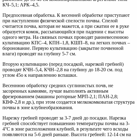
КЧ–5,1; АРК–4,5.
Предпосевная обработка. К весенней обработке приступают
при наступлении физической спелости почвы. Спелой
считается почва, которая не мажется, а при сжатии ее в руке
образуется комок, рассыпающийся при падении с высоты
одного метра. На связных почвах проводят ранневесеннюю
культивацию КПС–4, КПН–1,8, КШП–8, на легких почвах –
боронование. Первую культивацию (закрытие почвенной
влаги) проводят на глубину 5-7 см.
Вторую культивацию (перед посадкой, нарезкой гребней)
проводят КЧН–5,4, КЧН–2,8 на глубину до 18-20 см. под
углом 45о к направлению вспашки.
Весеннюю обработку средних суглинистых почв, не
засоренных камнями, лучше выполнять активным
фрезерованием (машины роторные МРП-2,1; ПАН-2,8;
КВФ-2,8 и др.), при этом создается мелкокомковатая структура
почвы в зоне клубнеобразования.
Нарезку гребней проводят за 3-7 дней до посадки. Нарезка
гребней способствует повышению температуры почвы на 3-
4°С в зоне расположения клубней, в результате чего всходы
появляются на 5-6 дней раньше. Высота гребней: 12-14 см на