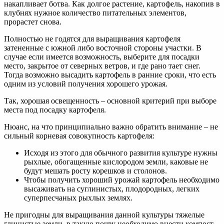
накапливает ботва. Как долгое растение, картофель, накопив в
клубнях нужное количество питательных элементов,
прорастет снова.
Полностью не годятся для выращивания картофеля
затененные с южной либо восточной стороны участки. В
случае если имеется возможность, выберите для посадки
место, закрытое от северных ветров, и где рано тает снег.
Тогда возможно высадить картофель в ранние сроки, что есть
одним из условий получения хорошего урожая.
Так, хорошая освещенность – основной критерий при выборе
места под посадку картофеля.
Нюанс, на что принципиально важно обратить внимание – не
сильный корневая совокупность картофеля:
Исходя из этого для обычного развития культуре нужны
рыхлые, обогащенные кислородом земли, каковые не
будут мешать росту корешков и столонов.
Чтобы получить хороший урожай картофель необходимо
высаживать на суглинистых, плодородных, легких
суперпесчаных рыхлых землях.
Не пригодны для выращивания данной культуры тяжелые
глинистые земли, в такую почву необходимо внести компост,