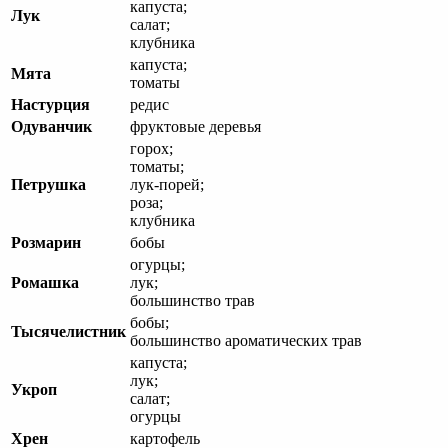
капуста;
Лук
салат;
клубника
капуста;
Мята
томаты
Настурция
редис
Одуванчик
фруктовые деревья
горох;
томаты;
Петрушка
лук-порей;
роза;
клубника
Розмарин
бобы
огурцы;
Ромашка
лук;
большинство трав
бобы;
Тысячелистник
большинство ароматических трав
капуста;
лук;
Укроп
салат;
огурцы
Хрен
картофель