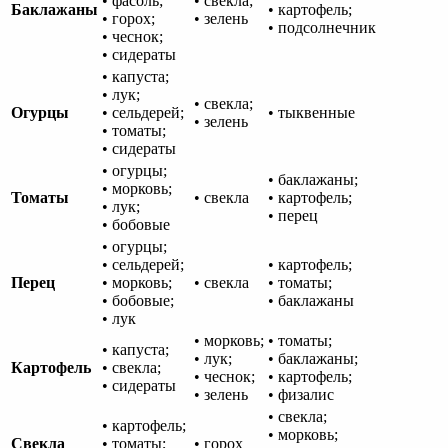
• фасоль;
• свекла;
Баклажаны
• картофель;
• горох;
• зелень
• подсолнечник
• чеснок;
• сидераты
• капуста;
• лук;
• свекла;
Огурцы
• сельдерей;
• тыквенные
• зелень
• томаты;
• сидераты
• огурцы;
• баклажаны;
• морковь;
Томаты
• свекла
• картофель;
• лук;
• перец
• бобовые
• огурцы;
• сельдерей;
• картофель;
Перец
• морковь;
• свекла
• томаты;
• бобовые;
• баклажаны
• лук
• морковь;
• томаты;
• капуста;
• лук;
• баклажаны;
Картофель
• свекла;
• чеснок;
• картофель;
• сидераты
• зелень
• физалис
• свекла;
• картофель;
• морковь;
Свекла
• томаты;
• горох