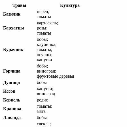
Травы
Культура
перец;
Базилик
томаты
картофель;
Бархатцы
розы;
томаты
бобы;
клубника;
Бурачник
томаты;
огурцы;
капуста
бобы;
Горчица
виноград;
фруктовые деревья
Душица
бобы
капуста;
Иссоп
виноград
Кервель
редис
томаты;
Крапива
мята
Лаванда
бобы
свекла;