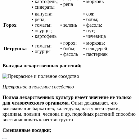
• картофель;
• морковь
• репа
• сидераты
• капуста;
• соя;
• репа;
• бобы;
Горох
• томаты;
• зелень
• фасоль;
• огурцы;
• нут;
• картофель
• чечевица
• горох;
• морковь;
• томаты;
Петрушка
• бобы;
• сельдерей;
• огурцы
• фасоль
• пастернак
Высадка лекарственных растений;
Прекрасное и полезное соседство
Польза лекарственных культур имеет значение не только
для человеческого организма.
Опыт доказывает, что
высаживание бархатцев, календулы, пастушьей сумки,
крапивы, полыни, чеснока и др. подобных растений способно
восстанавливать качество грунта.
Смешанные посадки;