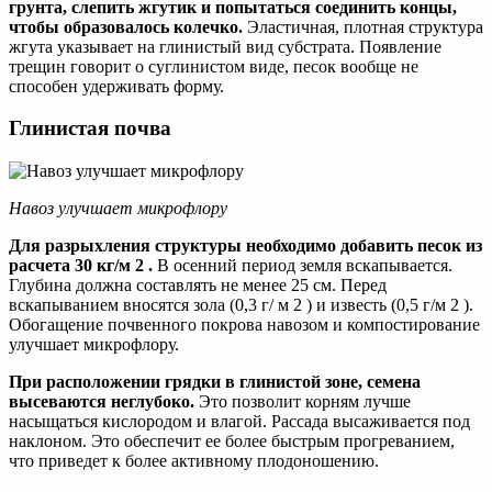
грунта, слепить жгутик и попытаться соединить концы,
чтобы образовалось колечко.
Эластичная, плотная структура
жгута указывает на глинистый вид субстрата. Появление
трещин говорит о суглинистом виде, песок вообще не
способен удерживать форму.
Глинистая почва
Навоз улучшает микрофлору
Для разрыхления структуры необходимо добавить песок из
расчета 30 кг/м 2 .
В осенний период земля вскапывается.
Глубина должна составлять не менее 25 см. Перед
вскапыванием вносятся зола (0,3 г/ м 2 ) и известь (0,5 г/м 2 ).
Обогащение почвенного покрова навозом и компостирование
улучшает микрофлору.
При расположении грядки в глинистой зоне, семена
высеваются неглубоко.
Это позволит корням лучше
насыщаться кислородом и влагой. Рассада высаживается под
наклоном. Это обеспечит ее более быстрым прогреванием,
что приведет к более активному плодоношению.