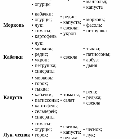
• мангольд;
• огурцы
• капуста
• кабачки;
• редис;
• огурцы;
• морковь;
• капуста;
Морковь
• лук;
• фасоль;
• свекла;
• томаты;
• петрушка
• укроп
• картофель
• лук;
• морковь;
• тыква;
• редис;
• патиссоны;
Кабачки
• свекла
• укроп;
• арбуз;
• петрушка;
• дыня
• сидераты
• морковь;
• горох;
• тыква;
• репа;
• кабачки;
• томаты;
Капуста
• редька;
• патиссоны;
• салат
• свекла
• картофель;
• сельдерей;
• сидераты
• томаты;
• свекла;
• огурцы;
• чеснок;
• капуста;
Лук, чеснок
• горох;
• лук;
• редька;