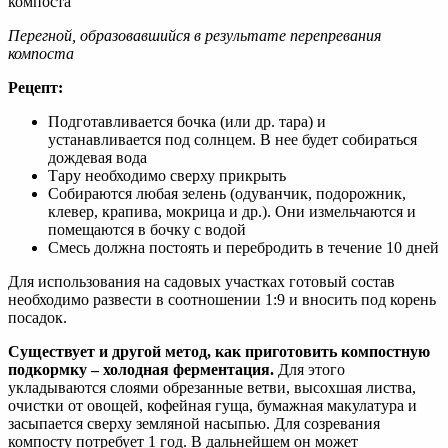
Перегной, образовавшийся в результате перепревания
компоста
Рецепт:
Подготавливается бочка (или др. тара) и
устанавливается под солнцем. В нее будет собираться
дождевая вода
Тару необходимо сверху прикрыть
Собираются любая зелень (одуванчик, подорожник,
клевер, крапива, мокрица и др.). Они измельчаются и
помещаются в бочку с водой
Смесь должна постоять и перебродить в течение 10 дней
Для использования на садовых участках готовый состав
необходимо развести в соотношении 1:9 и вносить под корень
посадок.
Существует и другой метод, как приготовить компостную
подкормку – холодная ферментация.
Для этого
укладываются слоями обрезанные ветви, высохшая листва,
очистки от овощей, кофейная гуща, бумажная макулатура и
засыпается сверху земляной насыпью. Для созревания
компосту потребует 1 год. В дальнейшем он может