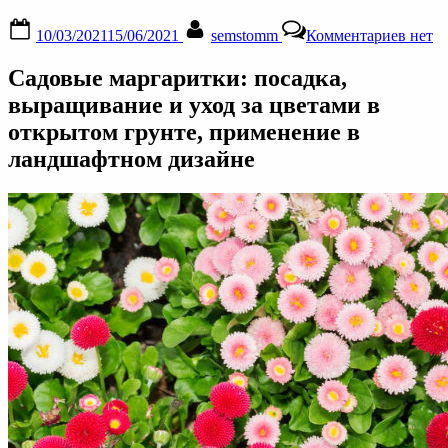
Posted
By
к
10/03/2021
15/06/2021
semstomm
Комментариев
нет
on
запис
Марга
Садовые маргаритки: посадка,
посад
и
выращивание и уход за цветами в
уход
открытом грунте, применение в
в
откры
ландшафтном дизайне
грунте
сорта,
спосо
размн