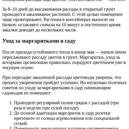
За 8–10 дней до высаживания рассады в открытый грунт
проводится закаливание растений. С этой целью помещение
чаще проветривают. Растения в контейнерах выносят на
балкон: оставляют сначала на 10 минут и постепенно время
закалки доводят до нескольких часов.
Уход за маргаритками в саду
После прихода устойчивого тепла в конце мая — начале июня
пересаживают рассаду цветов в грунт. Маргаритки, уход за
которыми организован правильно, порадуют цветением уже в
текущем сезоне.
При пересадке закаленной рассады цветоводы уверены, что
процесс укоренения пройдет успешно. Но несколько полезных
советов по уходу за маргаритками в саду начинающим
садоводам не помешают:
Проводите регулярный полив грядок с рассадой (три
раза в неделю при сухой погоде).
До полной адаптации маргариток в саду розетки
притените от солнца агроволокном или специальной
сеткой.
Поверхность земли вокруг кустиков систематически