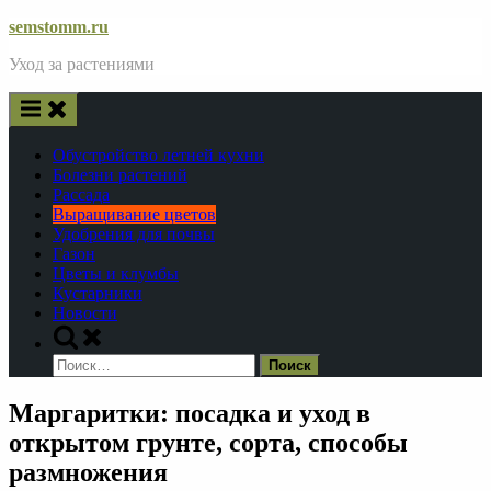
Skip
semstomm.ru
to
Уход за растениями
content
Обустройство летней кухни
Болезни растений
Рассада
Выращивание цветов
Удобрения для почвы
Газон
Цветы и клумбы
Кустарники
Новости
Toggle
search
Найти:
form
Маргаритки: посадка и уход в
открытом грунте, сорта, способы
размножения