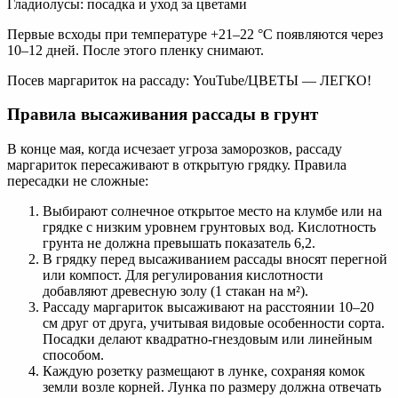
Гладиолусы: посадка и уход за цветами
Первые всходы при температуре +21–22 °С появляются через
10–12 дней. После этого пленку снимают.
Посев маргариток на рассаду: YouTube/ЦВЕТЫ — ЛЕГКО!
Правила высаживания рассады в грунт
В конце мая, когда исчезает угроза заморозков, рассаду
маргариток пересаживают в открытую грядку. Правила
пересадки не сложные:
Выбирают солнечное открытое место на клумбе или на
грядке с низким уровнем грунтовых вод. Кислотность
грунта не должна превышать показатель 6,2.
В грядку перед высаживанием рассады вносят перегной
или компост. Для регулирования кислотности
добавляют древесную золу (1 стакан на м²).
Рассаду маргариток высаживают на расстоянии 10–20
см друг от друга, учитывая видовые особенности сорта.
Посадки делают квадратно-гнездовым или линейным
способом.
Каждую розетку размещают в лунке, сохраняя комок
земли возле корней. Лунка по размеру должна отвечать