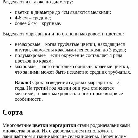
Разделяют их также по диаметру:
цветки в диаметре до 4см являются мелкими;
4-6 см – средние;
более 6 см – крупные.
Выделяют маргаритки и по степени махровости цветков:
немахровые – когда трубчатые цветки, находящиеся
внутри, окружены краевыми лепестками до 3 рядов;
полумахровые – если окружение составляет 4 ряда
цветков по краям;
махровые – часто настолько обильны краевые цветки,
что за ними может быть незаметно средних трубчатых.
Важно!
Срок разведения садовых маргариток – 2
года. На третий год жизни они уже становятся
мелкими, теряют махровость и некоторые видовые
особенности.
Сорта
Многолетние
цветки маргаритки
стали родоначальниками
множества видов. Их с удовольствием используют в
ландшафтном дизайне многие селекционеры. Перечислим