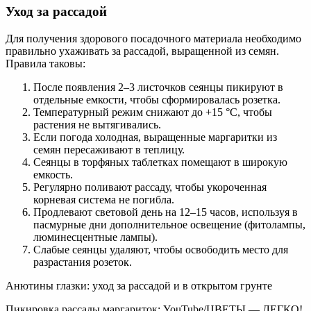
Уход за рассадой
Для получения здорового посадочного материала необходимо
правильно ухаживать за рассадой, выращенной из семян.
Правила таковы:
После появления 2–3 листочков сеянцы пикируют в
отдельные емкости, чтобы сформировалась розетка.
Температурный режим снижают до +15 °С, чтобы
растения не вытягивались.
Если погода холодная, выращенные маргаритки из
семян пересаживают в теплицу.
Сеянцы в торфяных таблетках помещают в широкую
емкость.
Регулярно поливают рассаду, чтобы укороченная
корневая система не погибла.
Продлевают световой день на 12–15 часов, используя в
пасмурные дни дополнительное освещение (фитолампы,
люминесцентные лампы).
Слабые сеянцы удаляют, чтобы освободить место для
разрастания розеток.
Анютины глазки: уход за рассадой и в открытом грунте
Пикировка рассады маргариток: YouTube/ЦВЕТЫ — ЛЕГКО!