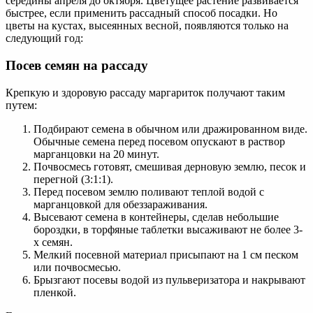
середины апреля до октября. Цветущее растение развивается
быстрее, если применить рассадный способ посадки. Но
цветы на кустах, высеянных весной, появляются только на
следующий год:
Посев семян на рассаду
Крепкую и здоровую рассаду маргариток получают таким
путем:
Подбирают семена в обычном или дражированном виде.
Обычные семена перед посевом опускают в раствор
марганцовки на 20 минут.
Почвосмесь готовят, смешивая дерновую землю, песок и
перегной (3:1:1).
Перед посевом землю поливают теплой водой с
марганцовкой для обеззараживания.
Высевают семена в контейнеры, сделав небольшие
бороздки, в торфяные таблетки высаживают не более 3-
х семян.
Мелкий посевной материал присыпают на 1 см песком
или почвосмесью.
Брызгают посевы водой из пульверизатора и накрывают
пленкой.