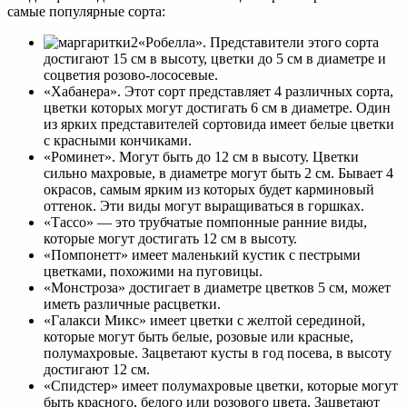
самые популярные сорта:
«Робелла». Представители этого сорта
достигают 15 см в высоту, цветки до 5 см в диаметре и
соцветия розово-лососевые.
«Хабанера». Этот сорт представляет 4 различных сорта,
цветки которых могут достигать 6 см в диаметре. Один
из ярких представителей сортовида имеет белые цветки
с красными кончиками.
«Роминет». Могут быть до 12 см в высоту. Цветки
сильно махровые, в диаметре могут быть 2 см. Бывает 4
окрасов, самым ярким из которых будет карминовый
оттенок. Эти виды могут выращиваться в горшках.
«Тассо» — это трубчатые помпонные ранние виды,
которые могут достигать 12 см в высоту.
«Помпонетт» имеет маленький кустик с пестрыми
цветками, похожими на пуговицы.
«Монстроза» достигает в диаметре цветков 5 см, может
иметь различные расцветки.
«Галакси Микс» имеет цветки с желтой серединой,
которые могут быть белые, розовые или красные,
полумахровые. Зацветают кусты в год посева, в высоту
достигают 12 см.
«Спидстер» имеет полумахровые цветки, которые могут
быть красного, белого или розового цвета. Зацветают