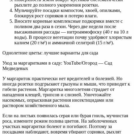
рыхлите до полного укоренения розетки.
Мульчируйте посадки компостом, хвоей, опилками,
блокируя рост сорняков и потерю влаги.
Вносите корневые комплексные подкормки вместе с
поливом два раза в сезон. Через две недели после
высаживания рассады — нитроаммофоску (40 г на 10 л
воды). В процессе вегетации почву удобряют хлористым
калием (20 г/м²) и аммиачной селитрой (15 г/м²).
Однолетние цветы: лучшие варианты для сада
Уход за маргаритками в саду: YouTube/Огород — Сад
Медведевых
У маргариток практически нет вредителей и болезней. Но
иногда розетки подгрызают грызуны и мыши, что приводит к
гибели растения. Маргаритка многолетняя страдает от
нападения клещей, трипсов и слизней. Уничтожайте
насекомых, опрыскивая растения инсектицидами или
раствором хозяйственного мыла.
Если на листьях появилась серая или бурая гниль, мучнистая
роса, измените режим полива цветов. На заболоченных
участках маргаритки болеют и погибают. Поэтому за
посадками наблюдают, вовремя убирают сорняки, рыхлят