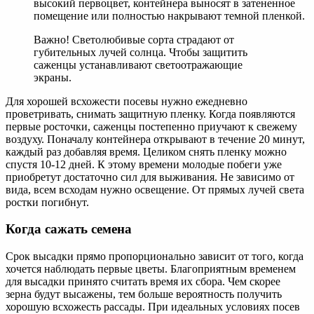
высокий первоцвет, контейнера выносят в затененное
помещение или полностью накрывают темной пленкой.
Важно! Светолюбивые сорта страдают от
губительных лучей солнца. Чтобы защитить
саженцы устанавливают светоотражающие
экраны.
Для хорошей всхожести посевы нужно ежедневно
проветривать, снимать защитную пленку. Когда появляются
первые росточки, саженцы постепенно приучают к свежему
воздуху. Поначалу контейнера открывают в течение 20 минут,
каждый раз добавляя время. Целиком снять пленку можно
спустя 10-12 дней. К этому времени молодые побеги уже
приобретут достаточно сил для выживания. Не зависимо от
вида, всем всходам нужно освещение. От прямых лучей света
ростки погибнут.
Когда сажать семена
Срок высадки прямо пропорционально зависит от того, когда
хочется наблюдать первые цветы. Благоприятным временем
для высадки принято считать время их сбора. Чем скорее
зерна будут высажены, тем больше вероятность получить
хорошую всхожесть рассады. При идеальных условиях посев