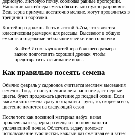
дерновую, листовую почву, соблюдая равные пропорции.
Наполнив контейнера смесь обязательно нужно разровнять.
Ведь зерна примулы достаточно мелкие, могут провалиться в
трещинки и бороздки.
Контейнера должны быть высотой 5-7см, это является
классическим размером для рассады. Высевают в общую
емкость и отдельные небольшие ячейки или горшочки.
Знайте! Используя контейнера большего размера
важно подготовить хороший дренаж, чтобы
предотвратить застаивание воды.
Как правильно посеять семена
Обычно февраль у садоводов считается месяцем высевания
семечек. Тогда с наступлением лета растение даст первые
цветы, будет продолжать цветение до поздней осени. Если
высаживать семена сразу в открытый грунт, то, скорее всего,
цветение начнется на следующий сезон.
После того как посевной материал набух, начал
проклевываться, зерна размещают по поверхности
увлажненной почвы. Облегчить задачу поможет
использование зубочистки, каждый раз смачивая ее и затем