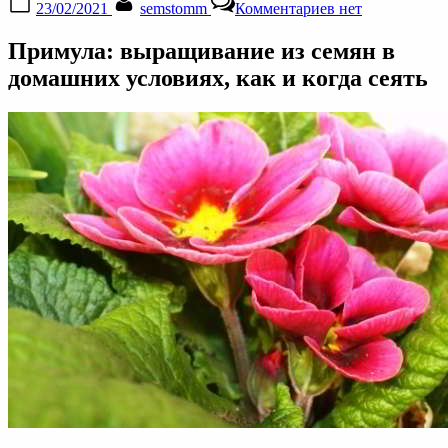
23/02/2021
semstomm
Комментариев
нет
on
записи
Примула
Примула: выращивание из семян в
выращивание
из
домашних условиях, как и когда сеять
семян
в
домашних
условиях,
посев,
уход