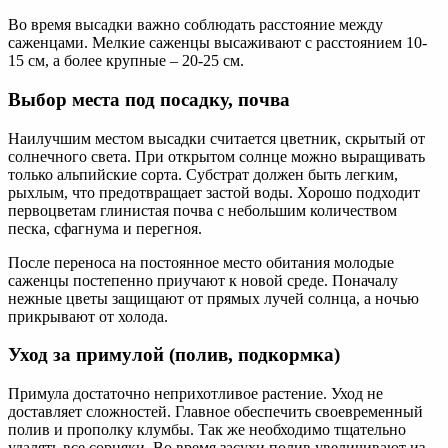
Во время высадки важно соблюдать расстояние между
саженцами. Мелкие саженцы высаживают с расстоянием 10-
15 см, а более крупные – 20-25 см.
Выбор места под посадку, почва
Наилучшим местом высадки считается цветник, скрытый от
солнечного света. При открытом солнце можно выращивать
только альпийские сорта. Субстрат должен быть легким,
рыхлым, что предотвращает застой воды. Хорошо подходит
первоцветам глинистая почва с небольшим количеством
песка, сфагнума и перегноя.
После переноса на постоянное место обитания молодые
саженцы постепенно приучают к новой среде. Поначалу
нежные цветы защищают от прямых лучей солнца, а ночью
прикрывают от холода.
Уход за примулой (полив, подкормка)
Примула достаточно неприхотливое растение. Уход не
доставляет сложностей. Главное обеспечить своевременный
полив и прополку клумбы. Так же необходимо тщательно
удалять все сорняки. Во время засухи полив увеличивают из