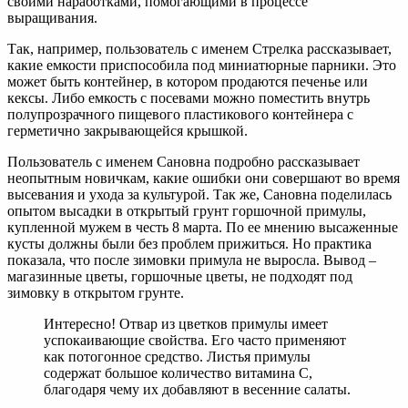
своими наработками, помогающими в процессе
выращивания.
Так, например, пользователь с именем Стрелка рассказывает,
какие емкости приспособила под миниатюрные парники. Это
может быть контейнер, в котором продаются печенье или
кексы. Либо емкость с посевами можно поместить внутрь
полупрозрачного пищевого пластикового контейнера с
герметично закрывающейся крышкой.
Пользователь с именем Сановна подробно рассказывает
неопытным новичкам, какие ошибки они совершают во время
высевания и ухода за культурой. Так же, Сановна поделилась
опытом высадки в открытый грунт горшочной примулы,
купленной мужем в честь 8 марта. По ее мнению высаженные
кусты должны были без проблем прижиться. Но практика
показала, что после зимовки примула не выросла. Вывод –
магазинные цветы, горшочные цветы, не подходят под
зимовку в открытом грунте.
Интересно! Отвар из цветков примулы имеет
успокаивающие свойства. Его часто применяют
как потогонное средство. Листья примулы
содержат большое количество витамина С,
благодаря чему их добавляют в весенние салаты.