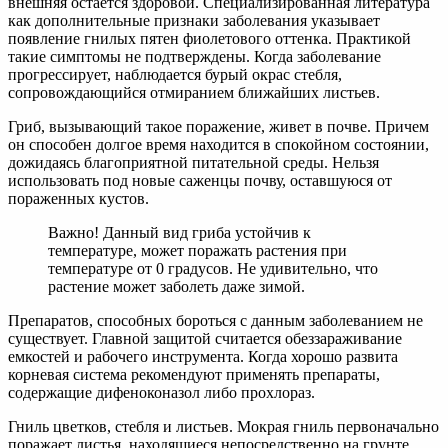
внешняя остается здоровой. Специализированная литература
как дополнительные признаки заболевания указывает
появление гнилых пятен фиолетового оттенка. Практикой
такие симптомы не подтверждены. Когда заболевание
прогрессирует, наблюдается бурый окрас стебля,
сопровождающийся отмиранием ближайших листьев.
Гриб, вызывающий такое поражение, живет в почве. Причем
он способен долгое время находится в спокойном состоянии,
дожидаясь благоприятной питательной среды. Нельзя
использовать под новые саженцы почву, оставшуюся от
пораженных кустов.
Важно! Данный вид гриба устойчив к
температуре, может поражать растения при
температуре от 0 градусов. Не удивительно, что
растение может заболеть даже зимой.
Препаратов, способных бороться с данным заболеванием не
существует. Главной защитой считается обеззараживание
емкостей и рабочего инструмента. Когда хорошо развита
корневая система рекомендуют применять препараты,
содержащие дифеноконазол либо прохлораз.
Гниль цветков, стебля и листьев. Мокрая гниль первоначально
поражает листья, находящиеся непосредственно на грунте.