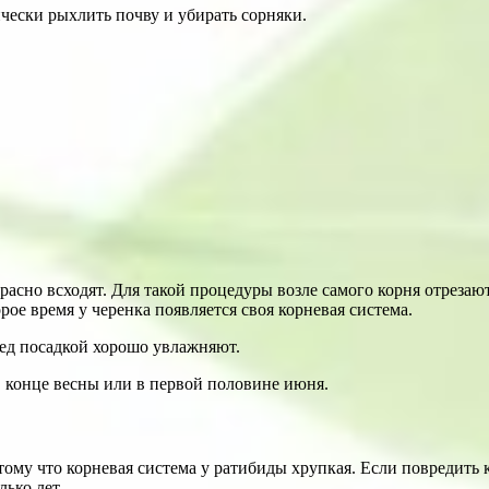
ически рыхлить почву и убирать сорняки.
красно всходят. Для такой процедуры возле самого корня отреза
рое время у черенка появляется своя корневая система.
ред посадкой хорошо увлажняют.
 конце весны или в первой половине июня.
тому что корневая система у ратибиды хрупкая. Если повредить 
лько лет.