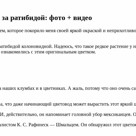
ида:
ка
за ратибидой: фото + видео
ием, которое покорило меня своей яркой окраской и неприхотлив
атибидой колоновидной. Надеюсь, что такое редкое растение у 
о ознакомились с этим оригинальным цветком.
а наших клумбах и в цветниках. А жаль, потому что оно очень 
ва, что даже начинающий цветовод может вырастить этот яркий ц
 И, действительно, он напоминает головной убор мексиканцев. 
алистом К. С. Рафинеск — Шмальцем. Он обнаружил этот цветок, 