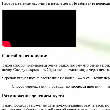
Первое цветение наступит в начале лета. Не забывайте период
Способ черенкования
Такой способ применяется очень редко, потому что семена пре
почву. Сверху накрывают. Укрытие снимают, когда через некото
Черенок углубляют на расстояние не более 3 — х см. Почву пе
Способ черенкования проводят до процесса цветения — в
Размножение делением куста
Такая процедура может не дать положительных результатов, по
решили попробовать, то такой способ уместен всего раз в неско