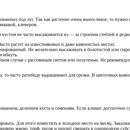
ованных под луг. Так как растение очень выносливое, то нужно 
омашкой, клевером.
кустом не часто высаживается из — за строения стеблей и редки
сто растет на известняковых и даже каменистых местах.
ренированный. Не желательно высаживать в болотистой или сыр
огибнуть.
нем случае с рассеянным светом или полутенью. Не рекомендуе
ни, то часто ратибиду выращивают для срезки. В цветочных комп
нкованием, делением куста и семенами. Если климат достаточно 
овать. Для этого поместить в холодное место на месяц. Закали
рновую землю, торф, песок и перлит смешать в однородную суб