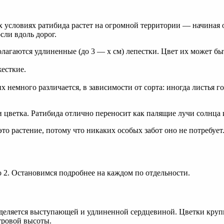
 условиях ратибида растет на огромной территории — начиная 
сли вдоль дорог.
полагаются удлиненные (до 3 — х см) лепестки. Цвет их может б
есткие.
 их немного различается, в зависимости от сорта: иногда листья
 цветка. Ратибида отлично переносит как палящие лучи солнца и
 растение, потому что никаких особых забот оно не потребует
 2. Остановимся подробнее на каждом по отдельности.
деляется выступающей и удлиненной сердцевиной. Цветки крупны
тровой высоты.