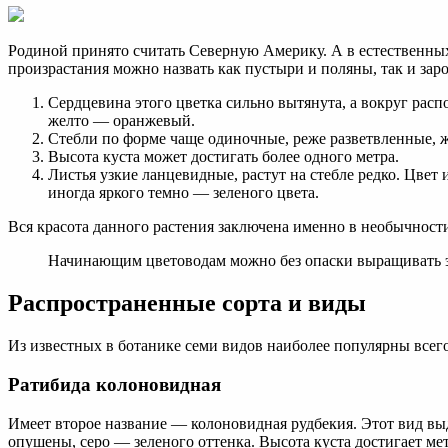
Родиной принято считать Северную Америку. А в естественных
произрастания можно назвать как пустыри и поляны, так и заро
Сердцевина этого цветка сильно вытянута, а вокруг рас
желто — оранжевый.
Стебли по форме чаще одиночные, реже разветвленные, ж
Высота куста может достигать более одного метра.
Листья узкие ланцевидные, растут на стебле редко. Цвет
иногда яркого темно — зеленого цвета.
Вся красота данного растения заключена именно в необычности
Начинающим цветоводам можно без опаски выращивать это
Распространенные сорта и виды
Из известных в ботанике семи видов наиболее популярны всего
Ратибида колоновидная
Имеет второе название — колоновидная рудбекия. Этот вид вы
опушены, серо — зеленого оттенка. Высота куста достигает ме