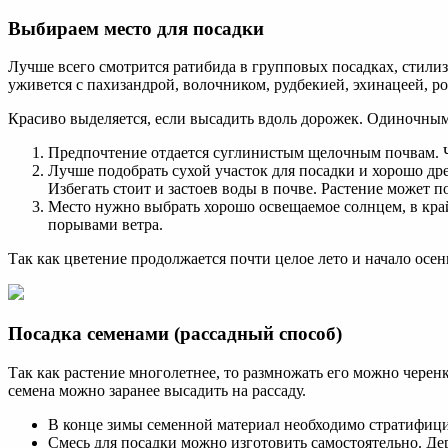
Выбираем место для посадки
Лучше всего смотрится ратибида в групповых посадках, стилиз
уживется с пахизандрой, волочником, рудбекией, эхинацеей, р
Красиво выделяется, если высадить вдоль дорожек. Одиночным 
Предпочтение отдается суглинистым щелочным почвам. Ча
Лучше подобрать сухой участок для посадки и хорошо д
Избегать стоит и застоев воды в почве. Растение может п
Место нужно выбрать хорошо освещаемое солнцем, в край
порывами ветра.
Так как цветение продолжается почти целое лето и начало осе
Посадка семенами (рассадный способ)
Так как растение многолетнее, то размножать его можно чере
семена можно заранее высадить на рассаду.
В конце зимы семенной материал необходимо стратифицир
Смесь для посадки можно изготовить самостоятельно. Де