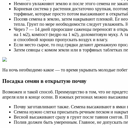
Немного увлажняют землю и после этого семена не закап
Корневая система у растения достаточно хрупкая, поэтом
торфяные, которые просто потом высаживают в открытый
Посеяв семена в землю, затем накрывают пленкой. Ее не
тепла. Грунт по мере необходимости следует увлажнять. 
Через 7 — 14 дней проросшие саженцы переносят в открыт
на 1 м2), компост (ведро на 1 м2), доломитовую муку. А
и способной хорошо пропускать воздух и влагу.
Если место сырое, то под грядки делают дренажную прос
Затем сеянцы с комом земли или в торфяных таблетках п
На ночь необходимо какое — то время укрывать молодые побеги
Посадка семян в открытую почву
Возможен и такой способ. Преимущество в том, что не придетс
апреля или в конце осени. В южных регионах можно высаживат
Почву заготавливают также. Семена высаживают в ямки г
Семена нужно слегка присыпать речным песком и накрыт
Весной высаживают сразу в грунт после таяния снегов. 
Полив должен быть умеренным. Главное, не допускать п