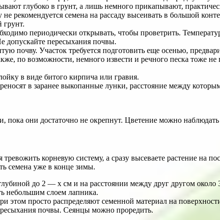
ывают глубоко в грунт, а лишь немного прикапывают, практичес
у не рекомендуется семена на рассаду высеивать в большой конт
 грунт.
обходимо периодически открывать, чтобы проветрить. Температ
Не допускайте пересыхания почвы.
ую почву. Участок требуется подготовить еще осенью, предварит
 также, по возможности, немного извести и речного песка тоже н
лойку в виде битого кирпича или гравия.
ереносят в заранее выкопанные лунки, расстояние между которы
, пока они достаточно не окрепнут. Цветение можно наблюдать 
я тревожить корневую систему, а сразу высеваете растение на п
ь семена уже в конце зимы.
лубиной до 2 — х см и на расстоянии между друг другом около 3
ь небольшим слоем лапника.
При этом просто распределяют семенной материал на поверхности
ересыхания почвы. Сеянцы можно проредить.