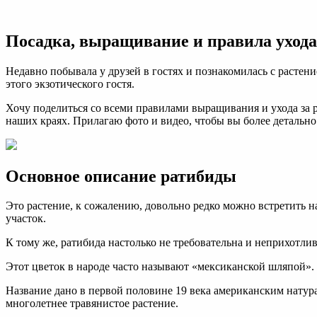
Ратиб
посад
и
Посадка, выращивание и правила ухода 
уход,
фото
Недавно побывала у друзей в гостях и познакомилась с растен
этого экзотического гостя.
Хочу поделиться со всеми правилами выращивания и ухода за р
наших краях. Прилагаю фото и видео, чтобы вы более детальн
Основное описание ратибиды
Это растение, к сожалению, довольно редко можно встретить н
участок.
К тому же, ратибида настолько не требовательна и неприхотли
Этот цветок в народе часто называют «мексиканской шляпой».
Название дано в первой половине 19 века американским натур
многолетнее травянистое растение.