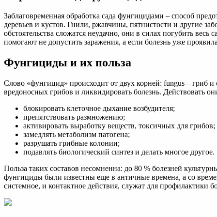
Заблаговременная обработка сада фунгицидами – способ предо
деревьев и кустов. Гнили, ржавчины, пятнистости и другие за
обстоятельства сложатся неудачно, они в силах погубить весь
помогают не допустить заражения, а если болезнь уже проявилас
Фунгициды и их польза
Слово «фунгицид» происходит от двух корней: fungus – гриб и 
вредоносных грибов и ликвидировать болезнь. Действовать они
блокировать клеточное дыхание возбудителя;
препятствовать размножению;
активировать выработку веществ, токсичных для грибов;
замедлять метаболизм патогена;
разрушать грибные колонии;
подавлять биологический синтез и делать многое другое.
Польза таких составов несомненна: до 80 % болезней культурн
фунгициды были известны еще в античные времена, а со врем
системное, и контактное действия, служат для профилактики б