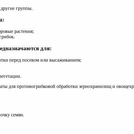
 другие группы.
а:
ровые растения;
грибок.
едназначаются для:
ботки перед посевом или высаживанием;
вегетации.
раты для противогрибковой обработки зернохранилищ и овощех
очку семян.