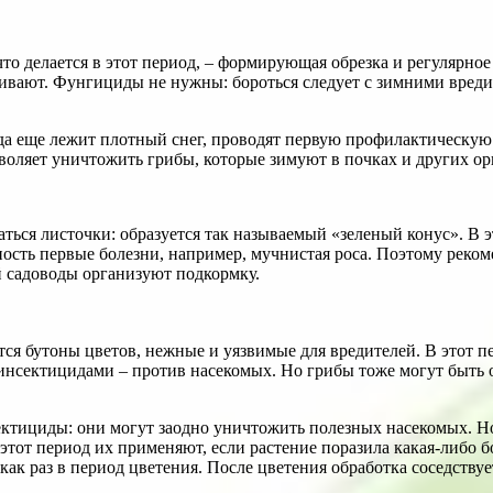
 что делается в этот период, – формирующая обрезка и регулярно
ерживают. Фунгициды не нужны: бороться следует с зимними вре
огда еще лежит плотный снег, проводят первую профилактическую
воляет уничтожить грибы, которые зимуют в почках и других ор
аться листочки: образуется так называемый «зеленый конус». В 
сть первые болезни, например, мучнистая роса. Поэтому рекомен
й садоводы организуют подкормку.
тся бутоны цветов, нежные и уязвимые для вредителей. В этот п
 инсектицидами – против насекомых. Но грибы тоже могут быть 
сектициды: они могут заодно уничтожить полезных насекомых. 
этот период их применяют, если растение поразила какая-либо б
ак раз в период цветения. После цветения обработка соседствуе