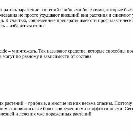
твратить заражение растений грибными болезнями, которые быст
болевания не просто ухудшают внешний вид растения и снижают 
 сад. К счастью, современные препараты имеют и профилактическ
ь – избавиться от нее.
cide – уничтожать. Так называют средства, которые способны по
 могут по-разному в зависимости от состава:
ых растений – грибные, а многие из них весьма опасны. Поэтому
енем становились все более современными и эффективными. Се
олезней и лечения уже пораженных растений.