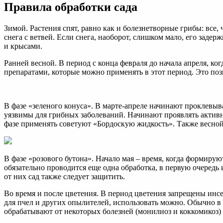
Правила обработки сада
Зимой. Растения спят, равно как и болезнетворные грибы: все,
снега с ветвей. Если снега, наоборот, слишком мало, его зад
и крысами.
Ранней весной. В период с конца февраля до начала апреля, к
препаратами, которые можно применять в этот период. Это поз
В фазе «зеленого конуса». В марте-апреле начинают проклевыв
уязвимы для грибных заболеваний. Начинают проявлять активно
фазе применять советуют «Бордоскую жидкость». Также весно
В фазе «розового бутона». Начало мая – время, когда формирую
обязательно проводится еще одна обработка, в первую очередь
от них сад также следует защитить.
Во время и после цветения. В период цветения запрещены ин
для пчел и других опылителей, использовать можно. Обычно в 
обрабатывают от некоторых болезней (монилиоз и коккомикоз) к