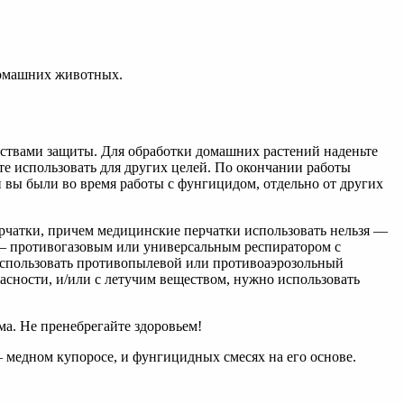
домашних животных.
дствами защиты. Для обработки домашних растений наденьте
те использовать для других целей. По окончании работы
 вы были во время работы с фунгицидом, отдельно от других
рчатки, причем медицинские перчатки использовать нельзя —
— противогазовым или универсальным респиратором с
спользовать противопылевой или противоаэрозольный
пасности, и/или с летучим веществом, нужно использовать
ма. Не пренебрегайте здоровьем!
 медном купоросе, и фунгицидных смесях на его основе.