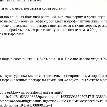
щества остается таким же.
ти от размера, возраста и сорта растения.
 видов грибных болезней растений, включая паршу и мучнистую 
тво имеет длительный эффект, обладает и профилактическим, и 
 после опрыскивания препарат впитывается в ткани дерева, расп
, но обрабатывать им растение нужно не позже чем за 20 дней
я четыре раза:
 воде в соотношении 1,5–2 мл на 10 л. На одно дерево уходит 2–
ные культуры оказываются защищены от неприятных, а порой и 
и перечисленные препараты компании «Август», вы можете в раз
orby-s-gribkovymi-porazheniyami-rastenij/?
1ac1be7dd7:1623339365&parent-reqid=1623339365270747-513383940
icles/obrabotka-sada-fungicidami/?sign=dbd2266c30a554f5dc8dab857
arch-yp-vla-19-BAL-8880&lite=1