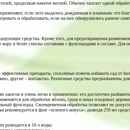
дителей, продолжая начатое весной. Обычно хватает одной обраб
рименяют, если лето выдалось дождливым и влажным: это благо
матривать и обрабатывать, если на них обнаружились ранние сим
ирующие средства. Кроме того, для предотвращения размножен
кору и белят стволы составами с фунгицидами в составе. Для н
 эффективные препараты, способные помочь избавить сад от бол
мно, другие – контактно. Различные средства предназначены дл
ях ожогов и очень легко в применении: его достаточно разбавит
рименяется для обработки яблонь, груш и иных плодовых деревь
льный фунгицид. Своевременная обработка позволяет не допусти
 рекомендуется в фазе «зеленого конуса», разводя 250 мл средст
и разводится в 10 л воды;