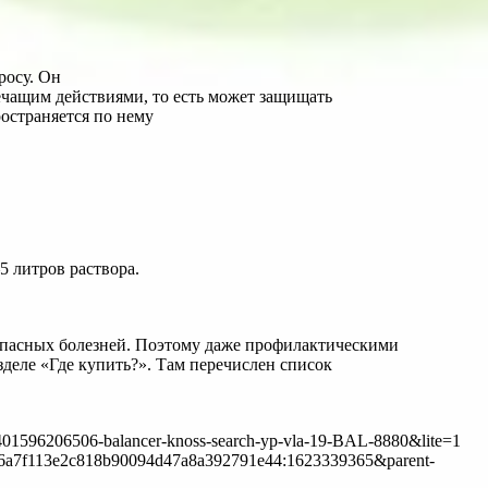
росу. Он
лечащим действиями, то есть может защищать
ространяется по нему
5 литров раствора.
опасных болезней. Поэтому даже профилактическими
деле «Где купить?». Там перечислен список
1596206506-balancer-knoss-search-yp-vla-19-BAL-8880&lite=1
50c056a7f113e2c818b90094d47a8a392791e44:1623339365&parent-