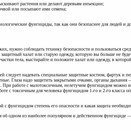
рыскивают растения или делают деревьям инъекции;
почвой или посыпают ими семена;
иологические фунгициды, так как они безопаснее для людей и 
их, нужно соблюдать технику безопасности и пользоваться сре
 защитный халат или старую одежду, которую вы больше не буде
астки тела, выстирайте и положите халат или одежду, в которой
ей следует надевать
специальные защитные костюм, фартук и пе
ные. Глаза надо защитить закрытыми очками, органы дыхания 
. При работе с малотоксичным, нелетучим фунгицидом можно и
боте с токсичным для человека фунгицидом 1-го и 2-го класса о
ой с фунгицидом степень его опасности и какая защита необходи
м об одном из наиболее популярном и действенном фунгициде —