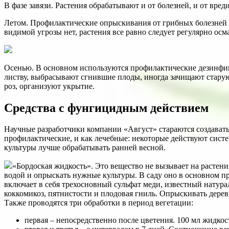
В фазе завязи. Растения обрабатывают и от болезней, и от вре
Летом. Профилактические опрыскивания от грибных болезней п
видимой угрозы нет, растения все равно следует регулярно ос
Осенью. В основном используются профилактические дезинфиц
листву, выбрасывают сгнившие плоды, иногда зачищают старую 
роз, организуют укрытие.
Средства с фунгицидным действием
Научные разработчики компании «Август» стараются создавать
профилактические, и как лечебные: некоторые действуют систе
культуры лучше обрабатывать ранней весной.
«Бордоская жидкость». Это вещество не вызывает на растени
водой и опрыскать нужные культуры. В саду оно в основном п
включает в себя трехосновный сульфат меди, известный натура
коккомикоз, пятнистости и плодовая гниль. Опрыскивать деревья
Также проводятся три обработки в период вегетации:
первая – непосредственно после цветения. 100 мл жидкост