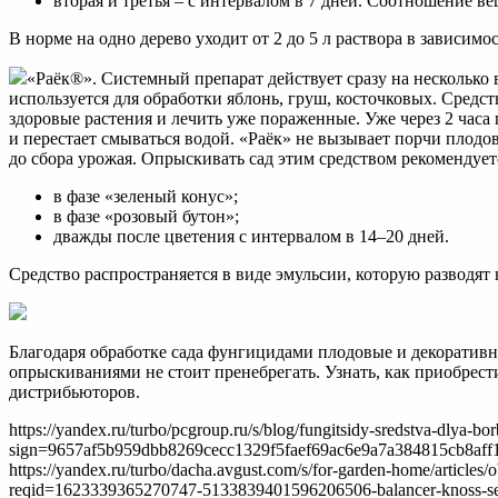
вторая и третья – с интервалом в 7 дней. Соотношение ве
В норме на одно дерево уходит от 2 до 5 л раствора в зависимос
«Раёк®». Системный препарат действует сразу на несколько
используется для обработки яблонь, груш, косточковых. Средс
здоровые растения и лечить уже пораженные. Уже через 2 часа
и перестает смываться водой. «Раёк» не вызывает порчи плодов
до сбора урожая. Опрыскивать сад этим средством рекомендуетс
в фазе «зеленый конус»;
в фазе «розовый бутон»;
дважды после цветения с интервалом в 14–20 дней.
Средство распространяется в виде эмульсии, которую разводят в
Благодаря обработке сада фунгицидами плодовые и декоратив
опрыскиваниями не стоит пренебрегать. Узнать, как приобрест
дистрибьюторов.
https://yandex.ru/turbo/pcgroup.ru/s/blog/fungitsidy-sredstva-dlya-b
sign=9657af5b959dbb8269cecc1329f5faef69ac6e9a7a384815cb8aff
https://yandex.ru/turbo/dacha.avgust.com/s/for-garden-home/art
reqid=1623339365270747-5133839401596206506-balancer-knoss-se