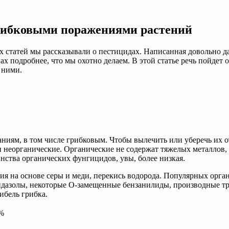
рибковыми поражениями растений
х статей мы рассказывали
о пестицидах. Написанная довольно да
ивах подробнее, что мы охотно делаем. В этой статье речь пойде
 ними.
аниям, в том числе грибковым. Чтобы вылечить или уберечь их
неорганические. Органические не содержат тяжелых металлов, 
ства органических фунгицидов, увы, более низкая.
я на основе серы и меди, перекись водорода. Популярных орга
дазолы, некоторые O-замещенные бензанилиды, производные тр
бель грибка.