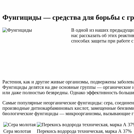
Фунгициды
—
средства
Фунгициды — средства для борьбы с г
для
борьбы
с
В одной из наших предыдущи
грибковыми
нас рассказать об этих реакт
поражениями
способах защиты при работе с
растений
Растения, как и другие живые организмы, подвержены заболев
Фунгициды делятся на две основные группы — органические и 
или даже полностью безвредны. Однако эффективность большин
Самые популярные неорганические фунгициды: сера, соединени
производные дитиокарбаминовых кислот, замещенные бензими
биологические фунгициды — микроорганизмы, вызывающие ги
Сера молотая
Перекись водорода техническая, марка А 37%