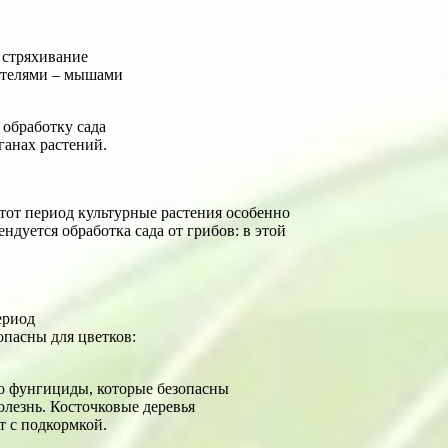
е стряхивание
дителями – мышами
 обработку сада
ганах растений.
этот период культурные растения особенно
дуется обработка сада от грибов: в этой
ериод
опасны для цветков:
Но фунгициды, которые безопасны
олезнь. Косточковые деревья
т с подкормкой.