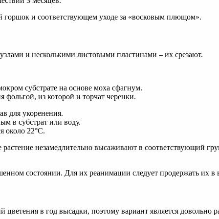
ествии 3 месяцев.
й горшок и соответствующем уходе за «восковым плющом».
 узлами и несколькими листовыми пластинами – их срезают.
мокром субстрате на основе моха сфагнум.
я фольгой, из которой и торчат черенки.
ав для укоренения.
м в субстрат или воду.
 около 22°C.
ое растение незамедлительно высаживают в соответствующий гру
енном состоянии. Для их реанимации следует продержать их в в
й цветения в год высадки, поэтому вариант является довольно 