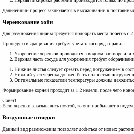
Первая пикировка растений производится только по прош
Дальнейший процесс заключается в высаживании в постоянны
Черенкование хойи
Для размножения лианы требуется подобрать места побегов с 2
Процедура выращивания требует учета такого ряда правил:
Укоренение черенков проводится в водном растворе или 
Верхняя часть сосуда для укоренения требует оборачивани
Нижние листья следует срезать перед погружением в сост
Нижний узел черенка должен быть полностью погруженны
Оптимальные показатели температуры должны находиться
Формирование корней проходит за 1-2 недели, после чего нов
Совет!
Если черенки заказывались почтой, то они прибывают в подсуш
Воздушные отводки
Данный вид размножения позволяет добиться от новых растени