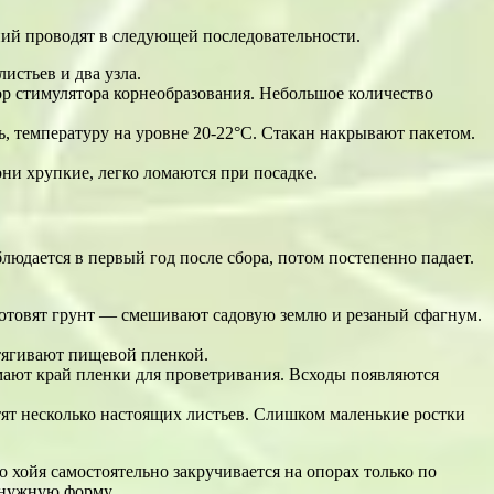
ий проводят в следующей последовательности.
истьев и два узла.
вор стимулятора корнеобразования. Небольшое количество
, температуру на уровне 20-22°С. Стакан накрывают пакетом.
рни хрупкие, легко ломаются при посадке.
людается в первый год после сбора, потом постепенно падает.
 Готовят грунт — смешивают садовую землю и резаный сфагнум.
тягивают пищевой пленкой.
мают край пленки для проветривания. Всходы появляются
тят несколько настоящих листьев. Слишком маленькие ростки
 хойя самостоятельно закручивается на опорах только по
 нужную форму.