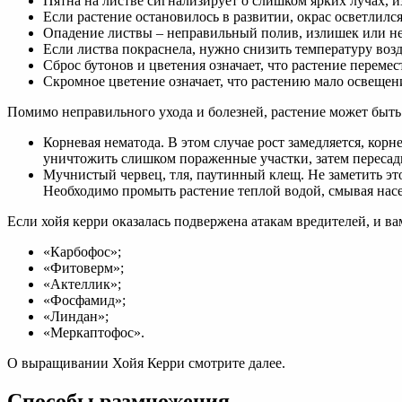
Пятна на листве сигнализирует о слишком ярких лучах, 
Если растение остановилось в развитии, окрас осветлился, 
Опадение листвы – неправильный полив, излишек или нед
Если листва покраснела, нужно снизить температуру возд
Сброс бутонов и цветения означает, что растение переме
Скромное цветение означает, что растению мало освещен
Помимо неправильного ухода и болезней, растение может быть
Корневая нематода. В этом случае рост замедляется, кор
уничтожить слишком пораженные участки, затем пересад
Мучнистый червец, тля, паутинный клещ. Не заметить это
Необходимо промыть растение теплой водой, смывая нас
Если хойя керри оказалась подвержена атакам вредителей, и 
«Карбофос»;
«Фитоверм»;
«Актеллик»;
«Фосфамид»;
«Линдан»;
«Меркаптофос».
О выращивании Хойя Керри смотрите далее.
Способы размножения