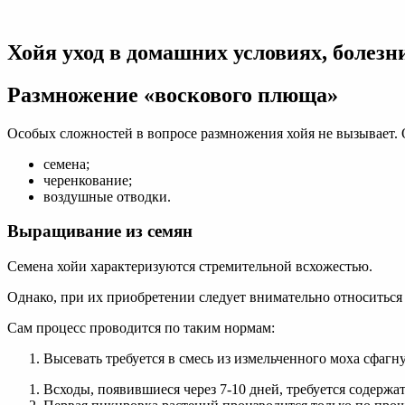
Хойя
уход
в
Хойя уход в домашних условиях, болезн
домашних
условиях,
болезни
Размножение «воскового плюща»
и
вредители
Особых сложностей в вопросе размножения хойя не вызывает.
семена;
черенкование;
воздушные отводки.
Выращивание из семян
Семена хойи характеризуются стремительной всхожестью.
Однако, при их приобретении следует внимательно относиться к
Сам процесс проводится по таким нормам:
Высевать требуется в смесь из измельченного моха сфагну
Всходы, появившиеся через 7-10 дней, требуется содержат