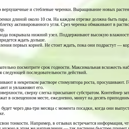
 верхушечные и стеблевые черенки. Выращивание новых растен
енки длиной около 10 см. На каждом отрезке должна быть пара л
аблетку активированного угля. Срез черенка обмакивают в раст
ду.
 вода покрывала нижний узел. Поддерживают высокую влажность
придется ждать дольше.
ления первых корней. Не стоит ждать, пока они подрастут — ко
зательно посмотрите срок годности. Максимальная всхожесть наб
я следующей последовательности действий.
ачивают в некрепком растворе стимулятора роста, просушивают.
ают и увлажняют его.
оверхности, сверху слегка присыпают субстратом. Контейнер за
ржат в освещенном месте, ежедневно, минут на десять приподни
будет через два-три месяца с момента посадки, когда они выпус
ке.
вои тонкости. Например, в отзывах встречается информация, что
х нужно в этом же направлении — так растение быстрее примет