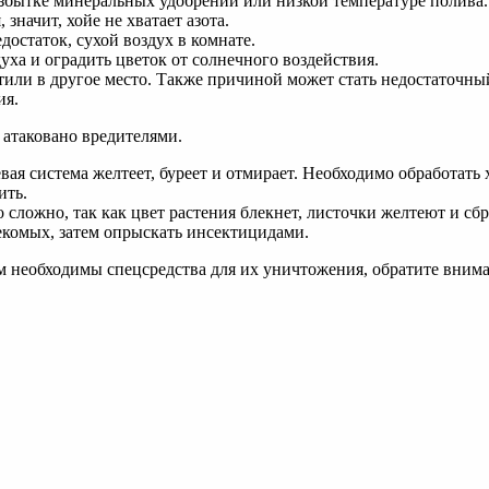
избытке минеральных удобрений или низкой температуре полива.
значит, хойе не хватает азота.
остаток, сухой воздух в комнате.
уха и оградить цветок от солнечного воздействия.
стили в другое место. Также причиной может стать недостаточны
ия.
 атаковано вредителями.
невая система желтеет, буреет и отмирает. Необходимо обработа
ить.
 сложно, так как цвет растения блекнет, листочки желтеют и с
екомых, затем опрыскать инсектицидами.
вам необходимы спецсредства для их уничтожения, обратите вни