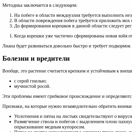
Методика заключается в следующем:
На побеге в области междоузлия требуется выполнить не
В области повреждения побега требуется приложить мох 
До формирования корешков в данной области следует рег
Когда корешки уже частично сформированы новая хойя отд
Лиана будет развиваться довольно быстро и требует подкормок
Болезни и вредители
Вообще, это растение считается крепким и устойчивым к внешн
с серой гнилью;
мучнистой росой.
Эти проблемы имеют грибковое происхождение и определяются
Признаки, на которые нужно незамедлительно обратить внима
Уплотнения и пятна на листьях свидетельствуют о вирус
Размягчение ствола и побегов с выделением плохо пахн
опрыскивание медным купоросом.