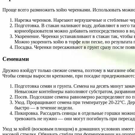
Проще всего размножить хойю черенками. Использовать можно
Нарезка черенков. Нарезают верхушечные и стеблевые чер
Подготовка. В стакан наливают воду, добавляют в него т
корнеобразователя можно добавить непосредственно в во
Укоренение. Черенки устанавливают в стакан так, чтобы
Можно укоренить хойю в торфе или песке, но результата 
Посадка. Черенки пересаживают в грунт сразу после появ
Семенами
Дружно взойдут только свежие семена, поэтому в магазине обя
Чтобы сеянцы выросли крепкими, при посадке придерживаютс
Подготовка семян и грунта. Семена на десять минут зам
Невысокие контейнеры наполняют субстратом, разравнив
Посев. Подсохшие семена равномерно распределяют по п
Уход. Проращивают семена при температуре 20-22°С. Де
быстро — в течение недели.
Пикировка. Рассадить сеянцы в отдельные горшки можно 
тревожить не нужно — они могут погибнуть при пересад
Уход за хойей (восковым плющом) в домашних условиях имеет с
часовой стрелке. Обвивать стебли при формировании на опора