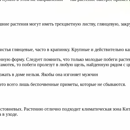
ние растения могут иметь трехцветную листву, глянцевую, зак
истья глянцевые, часто в крапинку. Крупные и действительно ка
нную форму. Следует помнить, что только молодые побеги раст
а самотек, то побеги пролезут в любую щель, найденную рядом с
ржать в доме нельзя. Якобы она изгоняет мужчин
о это всего лишь беспочвенные приметы, которые не сбываются.
стовневых. Растению отлично подходит климатическая зона Кит
 в уходе.