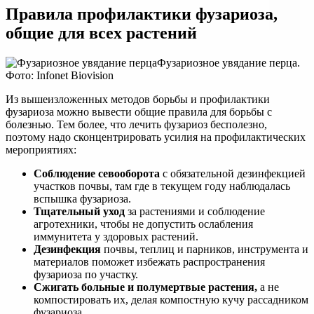
Правила профилактики фузариоза,
общие для всех растений
Фузариозное увядание перца.
Фото: Infonet Biovision
Из вышеизложенных методов борьбы и профилактики
фузариоза можно вывести общие правила для борьбы с
болезнью. Тем более, что лечить фузариоз бесполезно,
поэтому надо сконцентрировать усилия на профилактических
мероприятиях:
Соблюдение севооборота
с обязательной дезинфекцией
участков почвы, там где в текущем году наблюдалась
вспышка фузариоза.
Тщательный уход
за растениями и соблюдение
агротехники, чтобы не допустить ослабления
иммунитета у здоровых растений.
Дезинфекция
почвы, теплиц и парников, инструмента и
материалов поможет избежать распространения
фузариоза по участку.
Сжигать больные и полумертвые растения,
а не
компостировать их, делая компостную кучу рассадником
фузариоза.