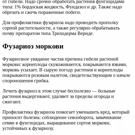
от гибели. Надо срочно обработать растения фунгицидами
типа: 1% бордоская жидкость, Фундазол и др. Также надо
обрезать и сжечь пораженные побеги.
Для профилактики фузариоза надо проводить прополку
сорной растительности, а также регулярно обрабатывать
почву препаратом типа Триходерма Вериде.
Фузариоз моркови
Фузариозное увядание частая причина гибели растений
моркови: корнеплоды скукоживаются, покрываются язвами,
морковь усыхает. В сырую погоду растения и корнеплоды
покрываются розовым налетом, свидетельствующим о начале
спороношения грибка.
Лечить фузариоз в этом случае бесполезно — больные
растения выдергивают, удаляют за пределы огорода и
сжигают.
Профилактика фузариоза помогает уменьшить вред, который
приносит болезнь: соблюдение севооборота, замачивание
семян в фунгицидах, выращивание сортов моркови,
устойчивых к фузариозу.