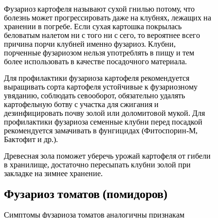
Фузариоз картофеля называют сухой гнилью потому, что
болезнь может прогрессировать даже на клубнях, лежащих на
хранении в погребе. Если сухая картошка покрылась
беловатым налетом ни с того ни с сего, то вероятнее всего
причина порчи клубней именно фузариоз. Клубни,
порченные фузариозом нельзя употреблять в пищу и тем
более использовать в качестве посадочного материала.
Для профилактики фузариоза картофеля рекомендуется
выращивать сорта картофеля устойчивые к фузариозному
увяданию, соблюдать севооборот, обязательно удалять
картофельную ботву с участка для сжигания и
дезинфицировать почву золой или доломитовой мукой. Для
профилактики фузариоза семенные клубни перед посадкой
рекомендуется замачивать в фунгицидах (Фитоспорин-М,
Бактофит и др.).
Древесная зола поможет уберечь урожай картофеля от гибели
в хранилище, достаточно пересыпать клубни золой при
закладке на зимнее хранение.
Фузариоз томатов (помидоров)
Симптомы фузариоза томатов аналогичны признакам