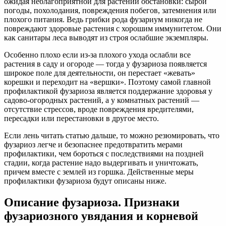
ожидая неблагоприятной для растений обстановки: сырой
погоды, похолодания, повреждения побегов, затемнения или
плохого питания. Ведь грибки рода фузариум никогда не
повреждают здоровые растения с хорошим иммунитетом. Они
как санитары леса выводят из строя ослабшие экземпляры.
Особенно плохо если из-за плохого ухода ослабли все
растения в саду и огороде — тогда у фузариоза появляется
широкое поле для деятельности, он перестает «жевать»
корешки и переходит на «вершки». Поэтому самой главной
профилактикой фузариоза является поддержание здоровья у
садово-огородных растений, а у комнатных растений —
отсутствие стрессов, вроде повреждения вредителями,
пересадки или перестановки в другое место.
Если лень читать статью дальше, то можно резюмировать, что
фузариоз легче и безопаснее предотвратить мерами
профилактики, чем бороться с последствиями на поздней
стадии, когда растение надо выдергивать и уничтожать,
причем вместе с землей из горшка. Действенные меры
профилактики фузариоза будут описаны ниже.
Описание фузариоза. Признаки
фузариозного увядания и корневой