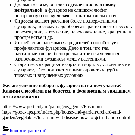
Доломитовая мука и зола
сделает кислую почву
нейтральной
, а фузариоз не слишком любит
нейтральную почву, являясь фанатом кислых почв.
Стрессы
делают растения более подверженными
фузариозу, поэтому надо оберегать растения от стрессов:
перемещение, затемнение, переувлажнение, вращение в
пространстве и др.
Истребление насекомых-вредителей способствует
профилактике фузариоза. Дело в том, что тля,
паутинные клещи, белокрылка и трипсы являются
разносчиками фузариоза между растениями.
Старайтесь выращивать сорта и гибриды, устойчивые к
фузариозу. Это поможет минимизировать ущерб в
тяжелых и запущенных условиях.
Желаю успешно побороть фузариоз на вашем участке!
Какими способами вы боретесь в фузариозным увяданием
и его аналогами?
https://www.pesticidy.ru/pathogens_genus/Fusarium
https://good-tips.pro/index.php/house-and-garden/orchard-and-
garden/vegetables/fusarium-wilt-disease-how-to-get-rid-and-control
Болезни растений