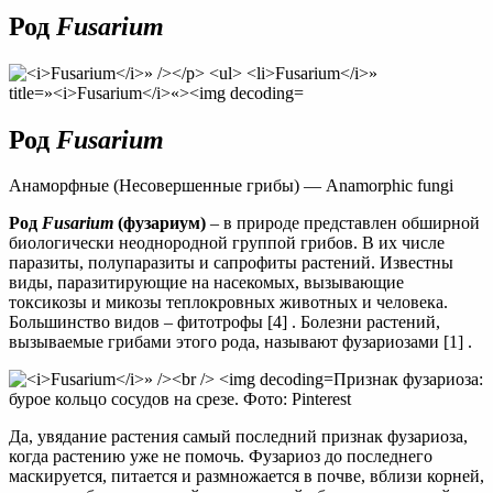
Fusarium
Род
Fusarium
|
справочник
Род
Fusarium
Анаморфные (Несовершенные грибы) — Anamorphic fungi
Род
Fusarium
(фузариум)
– в природе представлен обширной
биологически неоднородной группой грибов. В их числе
паразиты, полупаразиты и сапрофиты растений. Известны
виды, паразитирующие на насекомых, вызывающие
токсикозы и микозы теплокровных животных и человека.
Большинство видов – фитотрофы [4] . Болезни растений,
вызываемые грибами этого рода, называют фузариозами [1] .
Признак фузариоза:
бурое кольцо сосудов на срезе. Фото: Pinterest
Да, увядание растения самый последний признак фузариоза,
когда растению уже не помочь. Фузариоз до последнего
маскируется, питается и размножается в почве, вблизи корней,