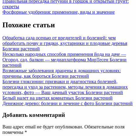
Навигация
Previous
Правильная пересадка петунии в горшок и открытый грунт:
Post:
секреты
по
Next
Фосфорные удобрения: применение, виды и значение
записям
Post:
Похожие статьи
Обработка сада осенью от вредителей и болезней: чем
обработать почву и грядки, кустарники и плодовые деревья
Болезни растений
Несколько народных способов применения йода на даче —
Огород, сад, балкон — медиаплатформа МирТесен
Болезни
растений
Возможные заболевания драцены в домашних условиях:
причины, как бороться
Болезни растений
Болезни глоксинии: признаки и диагностика болезней,
пересадка и уход за растением, методы лечения в домашних
условиях, фото — Ваш дачный участок
Болезни растений
Белый налет на цветах комнатных
Болезни растений
Денежное дерево: болезни и лечение с фото
Болезни растений
Добавить комментарий
Ваш адрес email не будет опубликован.
Обязательные поля
помечены
*