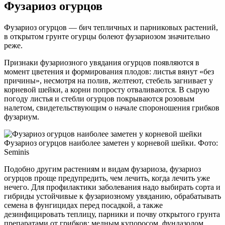
Фузариоз огурцов
Фузариоз огурцов — бич тепличных и парниковых растений,
в открытом грунте огурцы болеют фузариозом значительно
реже.
Признаки фузариозного увядания огурцов появляются в
момент цветения и формирования плодов: листья вянут «без
причины», несмотря на полив, желтеют, стебель загнивает у
корневой шейки, а корни попросту отваливаются. В сырую
погоду листья и стебли огурцов покрываются розовым
налетом, свидетельствующим о начале спороношения грибков
фузариум.
Фузариоз огурцов наиболее заметен у корневой шейки. Фото:
Seminis
Подобно другим растениям и видам фузариоза, фузариоз
огурцов проще предупредить, чем лечить, когда лечить уже
нечего. Для профилактики заболевания надо выбирать сорта и
гибриды устойчивые к фузариозному увяданию, обрабатывать
семена в фунгицидах перед посадкой, а также
дезинфицировать теплицу, парники и почву открытого грунта
препаратами от грибков: медным купоросом, фундазолом,