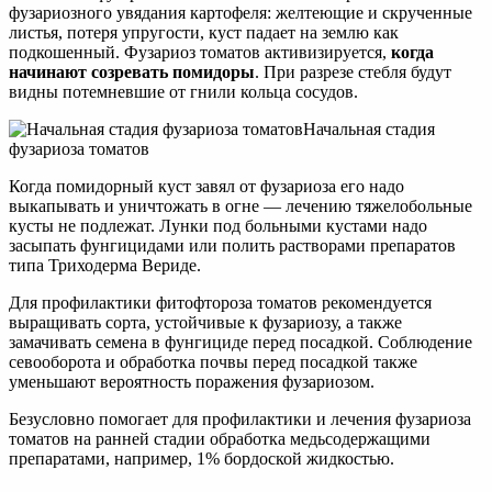
фузариозного увядания картофеля: желтеющие и скрученные
листья, потеря упругости, куст падает на землю как
подкошенный. Фузариоз томатов активизируется,
когда
начинают созревать помидоры
. При разрезе стебля будут
видны потемневшие от гнили кольца сосудов.
Начальная стадия
фузариоза томатов
Когда помидорный куст завял от фузариоза его надо
выкапывать и уничтожать в огне — лечению тяжелобольные
кусты не подлежат. Лунки под больными кустами надо
засыпать фунгицидами или полить растворами препаратов
типа Триходерма Вериде.
Для профилактики фитофтороза томатов рекомендуется
выращивать сорта, устойчивые к фузариозу, а также
замачивать семена в фунгициде перед посадкой. Соблюдение
севооборота и обработка почвы перед посадкой также
уменьшают вероятность поражения фузариозом.
Безусловно помогает для профилактики и лечения фузариоза
томатов на ранней стадии обработка медьсодержащими
препаратами, например, 1% бордоской жидкостью.