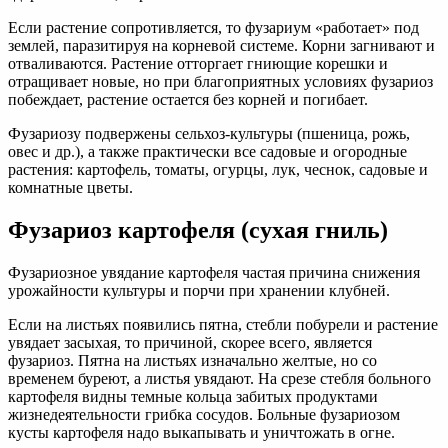
Если растение сопротивляется, то фузариум «работает» под
землей, паразитируя на корневой системе. Корни загнивают и
отваливаются. Растение отторгает гниющие корешки и
отращивает новые, но при благоприятных условиях фузариоз
побеждает, растение остается без корней и погибает.
Фузариозу подвержены сельхоз-культуры (пшеница, рожь,
овес и др.), а также практически все садовые и огородные
растения: картофель, томаты, огурцы, лук, чеснок, садовые и
комнатные цветы.
Фузариоз картофеля (сухая гниль)
Фузариозное увядание картофеля частая причина снижения
урожайности культуры и порчи при хранении клубней.
Если на листьях появились пятна, стебли побурели и растение
увядает засыхая, то причиной, скорее всего, является
фузариоз. Пятна на листьях изначально желтые, но со
временем буреют, а листья увядают. На срезе стебля больного
картофеля видны темные кольца забитых продуктами
жизнедеятельности грибка сосудов. Больные фузариозом
кусты картофеля надо выкапывать и уничтожать в огне.