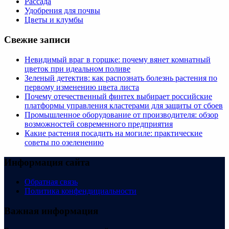
Рассада
Удобрения для почвы
Цветы и клумбы
Свежие записи
Невидимый враг в горшке: почему вянет комнатный
цветок при идеальном поливе
Зеленый детектив: как распознать болезнь растения по
первому изменению цвета листа
Почему отечественный финтех выбирает российские
платформы управления кластерами для защиты от сбоев
Промышленное оборудование от производителя: обзор
возможностей современного предприятия
Какие растения посадить на могиле: практические
советы по озеленению
Информация сайта
Обратная связь
Политика конфендициальности
Важная информация