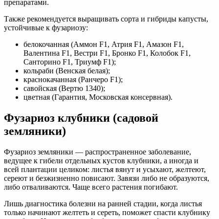
препаратами.
Также рекомендуется выращивать сорта и гибриды капусты,
устойчивые к фузариозу:
белокочанная (Аммон F1, Атрия F1, Амазон F1,
Валентина F1, Вестри F1, Бронко F1, Колобок F1,
Санторино F1, Триумф F1);
кольраби (Венская белая);
краснокачанная (Ранчеро F1);
савойская (Вертю 1340);
цветная (Гарантия, Московская консервная).
Фузариоз клубники (садовой
земляники)
Фузариоз земляники — распространенное заболевание,
ведущее к гибели отдельных кустов клубники, а иногда и
всей плантации целиком: листья вянут и усыхают, желтеют,
сереют и безжизненно повисают. Завязи либо не образуются,
либо отваливаются. Чаще всего растения погибают.
Лишь диагностика болезни на ранней стадии, когда листья
только начинают желтеть и сереть, поможет спасти клубнику