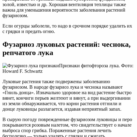
золой, известью и др. Хорошая вентиляция теплицы также
важна для уменьшения вероятности заболевания растений
фузариозом.
Если огурцы заболели, то надо в срочном порядке удалить их
с грядки и предать огню.
Фузариоз луковых растений: чеснока,
репчатого лука
Признаки фитофтороза лука. Фото:
Howard F. Schwartz
Луковые растения также подвержены заболеванию
фузариозом. В народе фузариоз лука и чеснока называют
«Гниль донца». Изначально здоровое на вид растение быстро
вянет, кончиги перьев желтеют и вянут, а при выдергивании
из земли обнаруживается, что корни растения отгнили и
донце луковицы разлагается, издавая неприятный запах.
В сырую погоду поврежденные фузариозом луковицы и перо
покрываются розовым налетом, что свидетельствует о начале
выброса спор грибка. Пораженные растения лечить
бесполезно — только удалять с грядки и сжигать.