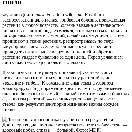
гнили
Фузариоз (вилт,
англ.
Fusarium wilt,
лат.
Fusarium) —
распространенная, опасная, грибковая болезнь, поражающая
растения в любом возрасте. Болезнь вызвана деятельностью
почвенных грибков рода
Fusarium
, которые сначала нападают
на корневую систему растений, ослабляя иммунитет, а затем
проникают в ткани растения, распространяясь по телу,
закупоривая сосуды. Закупоренные сосуды перестают
проводить питательные вещества от корней и обратно,
растение увядает буквально за один день. Перед увяданием
листья желтеют, скручиваются, опадают.
В зависимости от культуры признаки фузариоза могут
незначительно отличаться, но финал у растений один —
увядание и гибель. К сожалению симптомы фузариоза
мимикрируют под поражение вредителями и другие менее
опасные болезни, но самый главный симптом тяжело больных
фузариозом растений — иссиня-черное кольцо на срезе
стебля, как результат закупорки жизненно важны сосудов
стебля.
Достоверная диагностика фузариоза по срезу стебля: слева —
здоровый побег, справа — больной. Фото: MDPI