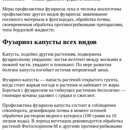
Меры профилактики фузариоза лука и чеснока аналогичны
профилактике других видов фузариоза: замачивание
посевного материала в фунгицидах, обработка почвы,
своевременная обработка противогрибковыми препаратами,
типа бордоской жидкости.
Фузариоз капусты всех видов
Капуста, подобно другим растениям, подвержена
фузариозному увяданию: листья желтеют между жилками в
нижней части, увядают и поникают. По мере развития
болезни капуста погибает источая неприятный запах.
Фузариоз капусты — напасть растений открытого грунта,
когда стоит жаркая погода и растения ослабевают от жары.
Бороться с фузариозом на гибнущих растениях бесполезно —
гниющие кочаны удаляют с грядки и сжигают.
Профилактика фузариоза капусты состоит в соблюдении
севооборота, дезинфекции почвы в момент осенней
обработки раствором медного купороса (100 грамм на 10
литров воды). В период вегетации рекомендуется обработка
растений Фитоспорином-М и другими противогрибковыми