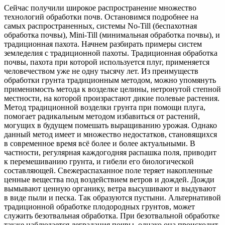
Сейчас получили широкое распространение множество
технологий обработки почв. Остановимся подробнее на
самых распространенных, системы No-Till (беспахотная
обработка почвы), Mini-Till (минимальная обработка почвы), и
традиционная пахота. Начнем разбирать примеры систем
земледелия с традиционной пахоты. Традиционная обработка
почвы, пахота при которой используется плуг, применяется
человечеством уже не одну тысячу лет. Из преимуществ
обработки грунта традиционным методом, можно упомянуть
применимость метода к возделке целины, нетронутой степной
местности, на которой произрастают дикие полевые растения.
Метод традиционной возделки грунта при помощи плуга,
помогает радикальным методом избавиться от растений,
могущих в будущем помешать выращиванию урожая. Однако
данный метод имеет и множество недостатков, становящихся
в современное время всё более и более актуальными. В
частности, регулярная каждогодняя распашка поля, приводит
к перемешиванию грунта, и гибели его биологической
составляющей. Свежераспаханное поле теряет накопленные
ценные вещества под воздействием ветров и дождей. Дожди
вымывают ценную органику, ветра высушивают и выдувают
в виде пыли и песка. Так образуются пустыни. Альтернативой
традиционной обработке плодородных грунтов, может
служить безотвальная обработка. При безотвальной обработке
также наблюдается деградация почвы, однако она происходит