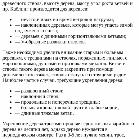
древесного ствола, высоту дерева, массу, угол роста ветвей и
пр. Каблинг производится для деревьев:
— неустойчивых во время ветровой нагрузки;
— наклоненных деревьев, которые могут упасть зимой
под тяжестью снега;
— деревьев с длинными горизонтальными ветвями;
— V-образные развилки стволов.
Также необходимо уделить внимание старым и больным
деревьям, с трещинами на стволах, пораженных гнилью, с
морозобоинами, дуплами и признаками микозов. Ветви и
стволы такого дерева можно закрепить при помощи
динамических стяжек, стволы стянуть cо стоящими рядом.
Наиболее частые случаи, требующие укрепления дерева:
— раздвоенный ствол;
— наклонный ствол;
— продольные и поперечные трещины;
— большая крона, плохой грунт и слабые корни;
— длинные тяжелые ветви.
Укрепление дерева тросами продляет срок жизни аварийного
дерева на десятки лет, однако дерево нуждается в
периодическом осмотре. Раз в 3-5 лет нужно менять трос,