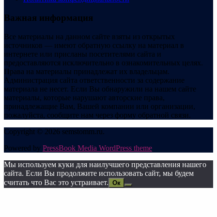
Важная информация
Все материалы на данном сайте взяты из открытых
источников — имеют обратную ссылку на материал в
интернете или присланы посетителями сайта и
предоставляются исключительно в ознакомительных целях.
Права на материалы принадлежат их владельцам.
Администрация сайта ответственности за содержание
материала не несет. Если Вы обнаружили на нашем сайте
материалы, которые нарушают авторские права,
принадлежащие Вам, Вашей компании или организации,
пожалуйста, сообщите нам через форму обратной связи.
Copyright © 2026 semstomm.ru.
Powered by
PressBook Media WordPress theme
Мы используем куки для наилучшего представления нашего
сайта. Если Вы продолжите использовать сайт, мы будем
считать что Вас это устраивает.
Ок