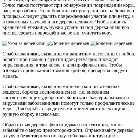
Точно также поступают при обнаружении повреждений коры,
ран, морозобоин. Если болезнь распространилась на большую
площадь, следует удалить поврежденный участок или ветку, а
в некоторых случаях и все дерево целиком. Чтобы лишить
вредителей убежища, нужно убрать из под дерева опавшую
листву, срезать повреждённые ветви, счистить кору.
С заболеваниями, вызванными развитием патогенных грибов,
борятся при помощи фунгицидов: регулярно проводят
опрыскивания, в том числе, и для профилактики. Чтобы
избежать привыкания штаммов грибов, препараты следует
менять.
С заболеваниями, вызванными нехваткой питательных
веществ, борятся восполнением их, т.е. внесением
соответствующих удобрений. Бороться с бактериальными и
вирусными заболеваниями помогут только профилактические
меры. Для борьбы с вредителями применяют инсектициды,
ручную сборку насекомых.
Обрабатывая деревья фунгицидами и инсектицидами не
забывайте о мерах предосторожности. Опрыскивайте деревья
в сухую безветренную погоду, соблюдая инструкцию к