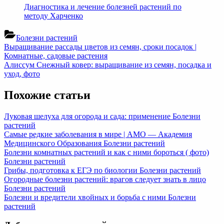
Диагностика и лечение болезней растений по
методу Харченко
Болезни растений
Навигация
Previous
Выращивание рассады цветов из семян, сроки посадок |
Post:
Комнатные, садовые растения
по
Next
Алиссум Снежный ковер: выращивание из семян, посадка и
записям
Post:
уход, фото
Похожие статьи
Луковая шелуха для огорода и сада: применение
Болезни
растений
Самые редкие заболевания в мире | АМО — Академия
Медицинского Образования
Болезни растений
Болезни комнатных растений и как с ними бороться ( фото)
Болезни растений
Грибы, подготовка к ЕГЭ по биологии
Болезни растений
Огородные болезни растений: врагов следует знать в лицо
Болезни растений
Болезни и вредители хвойных и борьба с ними
Болезни
растений