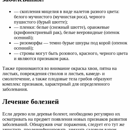
— скопления мицелия в виде налетов разного цвета:
белого мучнистого (мучнистая роса), черного
пушистого (бурый шютте);
— пленки: белые (снежный шютте), оранжевые
(крифонектриевый рак), белые вееровидные (опенок
осенний);
— ризоморфы — темно бурые шнуры под корой (опенок
осенний);
— стромы могут быть розового, красного, черного цвета
и являются признаком рака.
Также принимаются во внимание окраска хвои, пятна на
листьях, повреждения стволов и листьев, камеде- и
смолотечение, а также плодовые тела грибов образуют
комплекс признаков, характерный для определенного
заболевания.
Лечение болезней
Если дерево или деревья болеют, необходимо регулярно их
осматривать на предмет появления новых признаков развития
заболеваний. Обнаружив очаг поражения, следует его тут же
зачистить, продезинфицировать, замазать садовым варом.