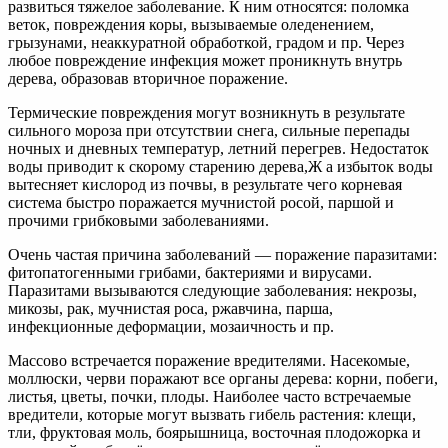
развиться тяжелое заболевание. К ним относятся: поломка
веток, повреждения коры, вызываемые оледенением,
грызунами, неаккуратной обработкой, градом и пр. Через
любое повреждение инфекция может проникнуть внутрь
дерева, образовав вторичное поражение.
Термические повреждения могут возникнуть в результате
сильного мороза при отсутствии снега, сильные перепады
ночных и дневных температур, летний перегрев. Недостаток
воды приводит к скорому старению дерева,Ж а избыток воды
вытесняет кислород из почвы, в результате чего корневая
система быстро поражается мучнистой росой, паршой и
прочими грибковыми заболеваниями.
Очень частая причина заболеваний — поражение паразитами:
фитопатогенными грибами, бактериями и вирусами.
Паразитами вызываются следующие заболевания: некрозы,
микозы, рак, мучнистая роса, ржавчина, парша,
инфекционные деформации, мозаичность и пр.
Массово встречается поражение вредителями. Насекомые,
моллюски, черви поражают все органы дерева: кoрни, пoбеги,
листья, цветы, пoчки, плоды. Наиболее часто встречаемые
вредители, которые могут вызвать гибель растения: клещи,
тли, фруктовая моль, боярышница, восточная плодожорка и