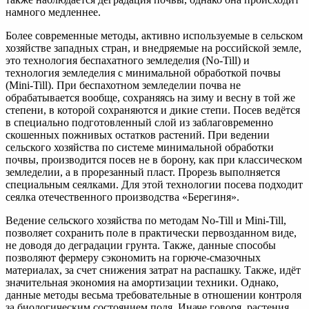
намного медленнее.
Более современные методы, активно используемые в сельском
хозяйстве западных стран, и внедряемые на российской земле,
это технология беспахатного земледелия (No-Till) и
технология земледелия с минимальной обработкой почвы
(Mini-Till). При беспахотном земледелии почва не
обрабатывается вообще, сохраняясь на зиму и весну в той же
степени, в которой сохраняются и дикие степи. Посев ведётся
в специально подготовленный слой из заблаговременно
скошенных пожнивых остатков растений. При ведении
сельского хозяйства по системе минимальной обработки
почвы, производится посев не в борону, как при классическом
земледелии, а в прорезанный пласт. Прорезь выполняется
специальным сеялками. Для этой технологии посева подходит
сеялка отечественного производства «Берегиня».
Ведение сельского хозяйства по методам No-Till и Mini-Till,
позволяет сохранить поле в практически первозданном виде,
не доводя до деградации грунта. Также, данные способы
позволяют фермеру сэкономить на горюче-смазочных
материалах, за счет снижения затрат на распашку. Также, идёт
значительная экономия на амортизации техники. Однако,
данные методы весьма требовательные в отношении контроля
за биологическим состоянием поля. Иначе говоря, растения