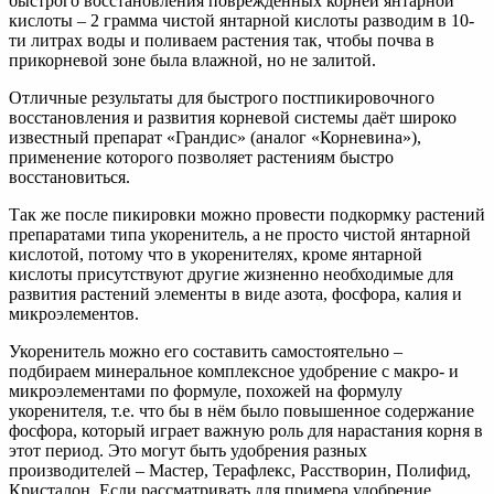
быстрого восстановления повреждённых корней янтарной
кислоты – 2 грамма чистой янтарной кислоты разводим в 10-
ти литрах воды и поливаем растения так, чтобы почва в
прикорневой зоне была влажной, но не залитой.
Отличные результаты для быстрого постпикировочного
восстановления и развития корневой системы даёт широко
известный препарат «Грандис» (аналог «Корневина»),
применение которого позволяет растениям быстро
восстановиться.
Так же после пикировки можно провести подкормку растений
препаратами типа укоренитель, а не просто чистой янтарной
кислотой, потому что в укоренителях, кроме янтарной
кислоты присутствуют другие жизненно необходимые для
развития растений элементы в виде азота, фосфора, калия и
микроэлементов.
Укоренитель можно его составить самостоятельно –
подбираем минеральное комплексное удобрение с макро- и
микроэлементами по формуле, похожей на формулу
укоренителя, т.е. что бы в нём было повышенное содержание
фосфора, который играет важную роль для нарастания корня в
этот период. Это могут быть удобрения разных
производителей – Мастер, Терафлекс, Расстворин, Полифид,
Кристалон. Если рассматривать для примера удобрение