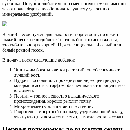
суглинка. Петунии любят именно смешанную землю, именно
такая почва будет способствовать лучшему усвоению
минеральных удобрений.
Важно! Песок нужен для рыхлости, пористости, но яркий
рыжий песок не подойдет. Он очень богат окисью железа, а
это губительно для корней. Нужен специальный серый или
белый речной песок.
В почву вносят следующие добавки:
Эпин – им богаты клетки растений, он обеспечивает
лучший рост.
Пудрет – особый ил, провернутый через центрифугу,
который вместе с торфом обеспечивает стопроцентную
всхожесть.
Перпит – горное вещество вулканического
происхождения, хорошо рыхлит почву.
Микроэлементы для питания растений.
Гидрогель – инертный полимер, удерживающий влагу,
что нужно для всхожести семян, а также роста рассады.
Первая подкормка: до высадки семян