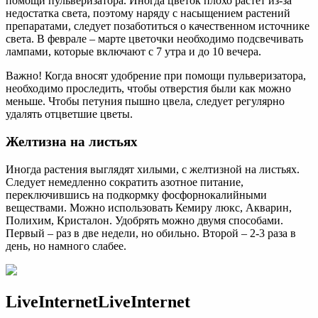
помощи пульверизатора. Иногда цветок плохо растет из-за
недостатка света, поэтому наряду с насыщением растений
препаратами, следует позаботиться о качественном источнике
света. В феврале – марте цветочки необходимо подсвечивать
лампами, которые включают с 7 утра и до 10 вечера.
Важно! Когда вносят удобрение при помощи пульверизатора,
необходимо проследить, чтобы отверстия были как можно
меньше. Чтобы петуния пышно цвела, следует регулярно
удалять отцветшие цветы.
Желтизна на листьях
Иногда растения выглядят хилыми, с желтизной на листьях.
Следует немедленно сократить азотное питание,
переключившись на подкормку фосфорнокалийными
веществами. Можно использовать Кемиру люкс, Акварин,
Полихим, Кристалон. Удобрять можно двумя способами.
Первый – раз в две недели, но обильно. Второй – 2-3 раза в
день, но намного слабее.
LiveInternetLiveInternet