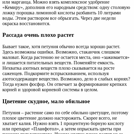
или марганца. Можно взять комплексное удобрение
«Кемиру», дополнив его народным средством: одну столовую
ложку порошка лимонной кислоты разбавить 10 литрами
воды. Этим раствором все обрызгать. Через две недели
окраска восстановится.
Рассада очень плохо растет
Бывает такое, хотя петуния обычно всегда хорошо растет.
Здесь возможны ошибки. Возможно, стаканчик слишком
маловат. Когда растению не остается места, оно «зажимается»
и лишается питательных веществ. Поменяйте емкость.
Нехватка азотных веществ плохо сказывается на росте
саженцев. Подкормите вспрыскиванием, используя
азотосодержащее вещество. Возможно, дело в слабых корнях?
Тогда нужен фосфор. Он отвечает за формирование крепких
корней и здоровой корневой системы в целом.
Цветение скудное, мало обильное
Петуния – растение само по себе обильно цветущее, поэтому
плохое цветение должно насторожить. Скорее всего, не
хватает калия. Нужно взять 1 процентную борную кислоту
или препарат «Планфотол», а затем опрыскать цветы при