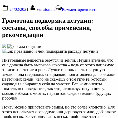
Posted
By
к
24/02/2021
semstomm
Комментариев
нет
on
записи
Чем
Грамотная подкормка петунии:
подкормить
петунию
составы, способы применения,
для
рекомендации
обильного
цветения
—
дрожжами,
мочевиной,
зола
Питательные вещества берутся из земли. Неудивительно, что
для
она должна быть высокого качества – ведь от этого напрямую
петуний
зависит цветение и рост. Лучше использовать покупную
землю – она стерильна, специально подготовлена для высадки
цветочных семян, чего не скажешь о том грунте, который
садоводы набирают у себя на участке. Все компоненты
тщательно проверяются, так что, используя такую почву,
можно избежать многих паразитов, следовательно, будущих
проблем.
Почву можно приготовить самим, но это более хлопотно. Для
этого используют огородную или дерновую землю, добавляют
торф, песок. Берут одну часть песка, торфа, две части