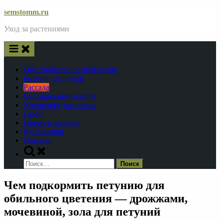
Skip
semstomm.ru
to
Уход за растениями
content
Обустройство летней кухни
Болезни растений
Рассада
Выращивание цветов
Удобрения для почвы
Газон
Цветы и клумбы
Кустарники
Новости
Toggle
search
Найти:
form
Чем подкормить петунию для
обильного цветения — дрожжами,
мочевиной, зола для петуний