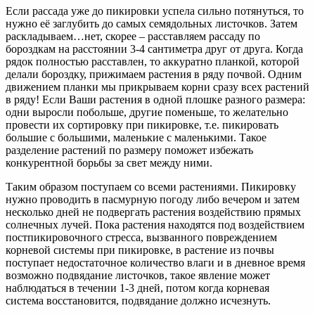
Если рассада уже до пикировки успела сильно потянуться, то
нужно её заглубить до самых семядольных листочков. Затем
раскладываем…нет, скорее – расставляем рассаду по
бороздкам на расстоянии 3-4 сантиметра друг от друга. Когда
рядок полностью расставлен, то аккуратно планкой, которой
делали бороздку, прижимаем растения в ряду почвой. Одним
движением планки мы прикрываем корни сразу всех растений
в ряду! Если Ваши растения в одной плошке разного размера:
одни выросли побольше, другие поменьше, то желательно
провести их сортировку при пикировке, т.е. пикировать
большие с большими, маленькие с маленькими. Такое
разделение растений по размеру поможет избежать
конкурентной борьбы за свет между ними.
Таким образом поступаем со всеми растениями. Пикировку
нужно проводить в пасмурную погоду либо вечером и затем
несколько дней не подвергать растения воздействию прямых
солнечных лучей. Пока растения находятся под воздействием
постпикировочного стресса, вызванного повреждением
корневой системы при пикировке, в растение из почвы
поступает недостаточное количество влаги и в дневное время
возможно подвядание листочков, такое явление может
наблюдаться в течении 1-3 дней, потом когда корневая
система восстановится, подвядание должно исчезнуть.