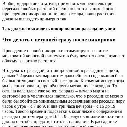
В общем, дорогие читатели, применять укоренитель при
пересадке любых растений очень полезно для них. После
проведения пикировки и полива рассады, наши растения
должны выглядеть примерно так:
Так должна выглядеть пикированная рассада петунии
Что делать с петунией сразу после пикировки
Проведение первой пикировки стимулирует развитие
мочковатой корневой системы и в будущем это очень поможет
общему развитию растения.
Что делать с рассадой, отпикированной в рассадные ящики,
дальше? Идеальным вариантом дальнейшего содержания был
бы вынос ящиков в светлый рассадник. К тому моменту, когда
мы распикировали, прошёл почти месяц после всходов. То
есть на календаре уже конец февраля – начало марта и
световой день увеличился настолько, что в рассаднике можно
было бы обойтись минимальным досвечиванием рассады пару
часов с утра – с 7 до 9, и два-три часа вечером – с 16 до 19
часов. Такого времени подсветки в комплексе с содержанием
рассады при температуре 16 – 19 градусов вполне достаточно
для того, чтобы предотвратить вытягивание. В рассаднике
растения равномерно получают солнечный свет на