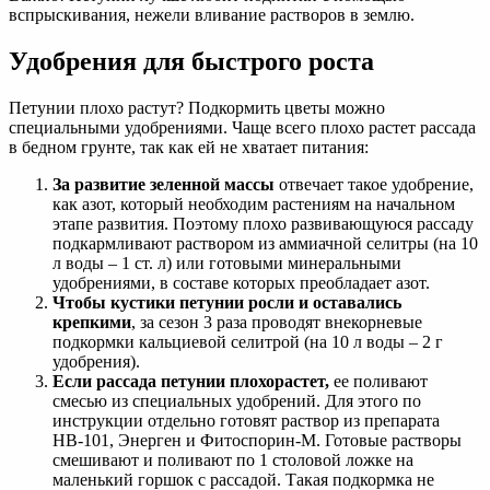
вспрыскивания, нежели вливание растворов в землю.
Удобрения для быстрого роста
Петунии плохо растут? Подкормить цветы можно
специальными удобрениями. Чаще всего плохо растет рассада
в бедном грунте, так как ей не хватает питания:
За развитие зеленной массы
отвечает такое удобрение,
как азот, который необходим растениям на начальном
этапе развития. Поэтому плохо развивающуюся рассаду
подкармливают раствором из аммиачной селитры (на 10
л воды – 1 ст. л) или готовыми минеральными
удобрениями, в составе которых преобладает азот.
Чтобы кустики петунии росли и оставались
крепкими
, за сезон 3 раза проводят внекорневые
подкормки кальциевой селитрой (на 10 л воды – 2 г
удобрения).
Если рассада петунии плохо
растет,
ее поливают
смесью из специальных удобрений. Для этого по
инструкции отдельно готовят раствор из препарата
НВ-101, Энерген и Фитоспорин-М. Готовые растворы
смешивают и поливают по 1 столовой ложке на
маленький горшок с рассадой. Такая подкормка не