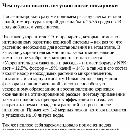
Чем нужно полить петунию после пикировки
После пикировки сразу же поливаем рассаду слегка тёплой
водой, температура которой должна быть 25-35 градусов. В
воду добавляем укоренитель.
Что такое укоренители? Это препараты, которые помогают
интенсивному развитию корневой системы – как раз то, что
растению необходимо для восстановления на этом этапе. В
качестве укоренителя можно использовать минеральное
комплексное удобрение, которое так и называется –
«Укоренитель для саженцев и рассады» и имеет формулу NPK:
азот – 12.5%, фосфор – 19%, калий – 14%, а так же в его состав
входит набор необходимых растению микроэлементов,
витамины и янтарную кислоту. Повышенное содержания
фосфора и наличие янтарной кислоты способствуют
ускоренному образованию и восстановлению корневых
окончаний на отпикированной рассаде, поэтому применение
такого и подобных препаратов эффективно и позволяет
сократить время нахождения растений в стрессе после
пикировки. Применяем 1-2 мерных ложки, которая находится
в упаковке, на 10 литров воды.
Так же неплохо себя зарекомендовало применение для