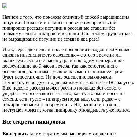
Начнем с того, что покажем отличный способ выращивания
петунии! Тонкости и нюансы проведения правильной
пикировки рассады петунии в рассадные стаканы без
промежуточной пикировки в ящики! Облегчаем трудозатраты
на выращивание петунии из семян в два раза!
Итак, через две недели после появления всходов необходимо
снизить интенсивность освещения – с этого времени мы
включаем лампы в 7 часов утра и проводим непрерывное
досвечивание до 9 часов вечера, так как естественного
освещения растениям в условиях комнаты в зимнее время
будет недостаточно. На ночь освещение выключаем.
Температуру воздуха поддерживаем на уровне 16-18 градусов.
Ещё неделю рассада может расти в плошках без особого
ущерба – многое зависит от того, как густо были посеяны
семена, если густо – пикируем пораньше, если редко – с
пикировкой можно повременить. Но, рано или поздно,
наступает момент, когда пикировку откладывать уже нельзя.
Все секреты пикировки
Во-первых,
таким образом мы расширяем жизненное