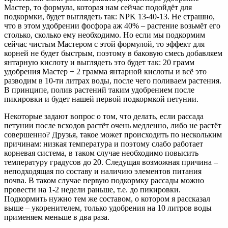
Мастер, то формула, которая нам сейчас подойдёт для
подкормки, будет выглядеть так: NPK 13-40-13. Не страшно,
что в этом удобрении фосфора аж 40% – растение возьмёт его
столько, сколько ему необходимо. Но если мы подкормим
сейчас чистым Мастером с этой формулой, то эффект для
корней не будет быстрым, поэтому в баковую смесь добавляем
янтарную кислоту и выглядеть это будет так: 20 грамм
удобрения Мастер + 2 грамма янтарной кислоты и всё это
разводим в 10-ти литрах воды, после чего поливаем растения.
В принципе, полив растений таким удобрением после
пикировки и будет нашей первой подкормкой петунии.
Некоторые задают вопрос о том, что делать, если рассада
петунии после всходов растёт очень медленно, либо не растёт
совершенно? Друзья, такое может происходить по нескольким
причинам: низкая температура и поэтому слабо работает
корневая система, в таком случае необходимо повысить
температуру градусов до 20. Следущая возможная причина –
неподходящая по составу и наличию элементов питания
почва. В таком случае первую подкормку рассады можно
провести на 1-2 недели раньше, т.е. до пикировки.
Подкормить нужно тем же составом, о котором я рассказал
выше – укоренителем, только удобрения на 10 литров воды
применяем меньше в два раза.