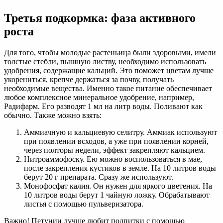
Третья подкормка: фаза активного
роста
Для того, чтобы молодые растеньица были здоровыми, имели
толстые стебли, пышную листву, необходимо использовать
удобрения, содержащие кальций. Это поможет цветам лучше
укорениться, крепче держаться за почву, получать
необходимые вещества. Именно такое питание обеспечивает
любое комплексное минеральное удобрение, например,
Радифарм. Его разводят 1 мл на литр воды. Поливают как
обычно. Также можно взять:
Аммиачную и кальциевую селитру. Аммиак используют
при появлении всходов, а уже при появлении корней,
через полторы недели, эффект закрепляют кальцием.
Нитроаммофоску. Ею можно воспользоваться в мае,
после закрепления кустиков в земле. На 10 литров воды
берут 20 г препарата. Сразу же используют.
Монофосфат калия. Он нужен для яркого цветения. На
10 литров воды берут 1 чайную ложку. Обрабатывают
листья с помощью пульверизатора.
Важно! Петунии лучше любит подпитки с помощью