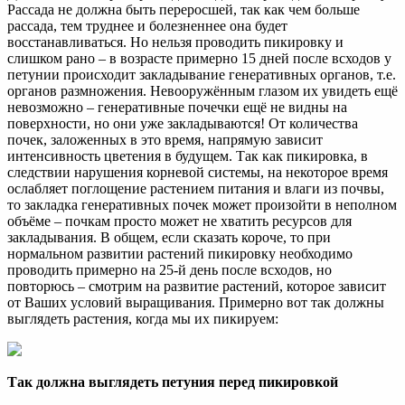
Рассада не должна быть переросшей, так как чем больше
рассада, тем труднее и болезненнее она будет
восстанавливаться. Но нельзя проводить пикировку и
слишком рано – в возрасте примерно 15 дней после всходов у
петунии происходит закладывание генеративных органов, т.е.
органов размножения. Невооружённым глазом их увидеть ещё
невозможно – генеративные почечки ещё не видны на
поверхности, но они уже закладываются! От количества
почек, заложенных в это время, напрямую зависит
интенсивность цветения в будущем. Так как пикировка, в
следствии нарушения корневой системы, на некоторое время
ослабляет поглощение растением питания и влаги из почвы,
то закладка генеративных почек может произойти в неполном
объёме – почкам просто может не хватить ресурсов для
закладывания. В общем, если сказать короче, то при
нормальном развитии растений пикировку необходимо
проводить примерно на 25-й день после всходов, но
повторюсь – смотрим на развитие растений, которое зависит
от Ваших условий выращивания. Примерно вот так должны
выглядеть растения, когда мы их пикируем:
Так должна выглядеть петуния перед пикировкой