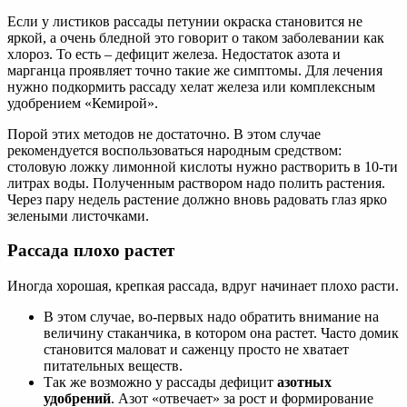
Если у листиков рассады петунии окраска становится не
яркой, а очень бледной это говорит о таком заболевании как
хлороз. То есть – дефицит железа. Недостаток азота и
марганца проявляет точно такие же симптомы. Для лечения
нужно подкормить рассаду хелат железа или комплексным
удобрением «Кемирой».
Порой этих методов не достаточно. В этом случае
рекомендуется воспользоваться народным средством:
столовую ложку лимонной кислоты нужно растворить в 10-ти
литрах воды. Полученным раствором надо полить растения.
Через пару недель растение должно вновь радовать глаз ярко
зелеными листочками.
Рассада плохо растет
Иногда хорошая, крепкая рассада, вдруг начинает плохо расти.
В этом случае, во-первых надо обратить внимание на
величину стаканчика, в котором она растет. Часто домик
становится маловат и саженцу просто не хватает
питательных веществ.
Так же возможно у рассады дефицит
азотных
удобрений
. Азот «отвечает» за рост и формирование