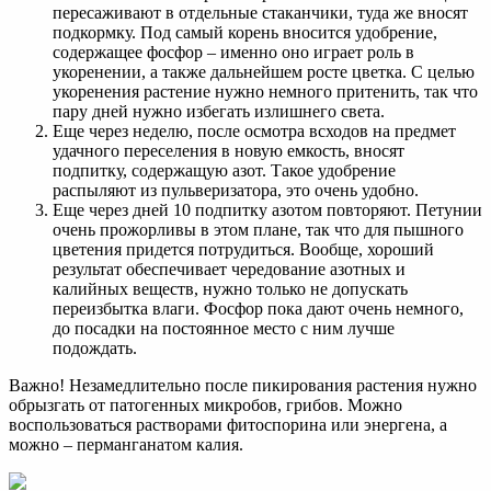
пересаживают в отдельные стаканчики, туда же вносят
подкормку. Под самый корень вносится удобрение,
содержащее фосфор – именно оно играет роль в
укоренении, а также дальнейшем росте цветка. С целью
укоренения растение нужно немного притенить, так что
пару дней нужно избегать излишнего света.
Еще через неделю, после осмотра всходов на предмет
удачного переселения в новую емкость, вносят
подпитку, содержащую азот. Такое удобрение
распыляют из пульверизатора, это очень удобно.
Еще через дней 10 подпитку азотом повторяют. Петунии
очень прожорливы в этом плане, так что для пышного
цветения придется потрудиться. Вообще, хороший
результат обеспечивает чередование азотных и
калийных веществ, нужно только не допускать
переизбытка влаги. Фосфор пока дают очень немного,
до посадки на постоянное место с ним лучше
подождать.
Важно! Незамедлительно после пикирования растения нужно
обрызгать от патогенных микробов, грибов. Можно
воспользоваться растворами фитоспорина или энергена, а
можно – перманганатом калия.