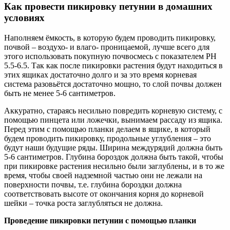
Как провести пикировку петунии в домашних
условиях
Наполняем ёмкость, в которую будем проводить пикировку,
почвой – воздухо- и влаго- проницаемой, лучше всего для
этого использовать покупную почвосмесь с показателем PH
5.5-6.5. Так как после пикировки растения будут находиться в
этих ящиках достаточно долго и за это время корневая
система разовьётся достаточно мощно, то слой почвы должен
быть не менее 5-6 сантиметров.
Аккуратно, стараясь несильно повредить корневую систему, с
помощью пинцета или ложечки, вынимаем рассаду из ящика.
Перед этим с помощью планки делаем в ящике, в который
будем проводить пикировку, продольные углубления – это
будут наши будущие ряды. Ширина междурядий должна быть
5-6 сантиметров. Глубина бороздок должна быть такой, чтобы
при пикировке растения несильно были заглублены, и в то же
время, чтобы своей надземной частью они не лежали на
поверхности почвы, т.е. глубина бороздки должна
соответствовать высоте от окончания корня до корневой
шейки – точка роста заглубляться не должна.
Проведение пикировки петунии с помощью планки