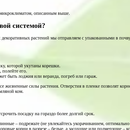
м микроклиматом, описанным выше.
вой системой?
х декоративных растений мы отправляем с упакованными в почву
нку, которой укутаны корешки.
 полейте его.
ожет быть лоджия или веранда, погреб или гараж.
се жизненные силы растения. Отверстия в пленке позволят корн
емляной ком.
срочить посадку на гораздо более долгий срок.
инные – подрежьте (не увлекайтесь укорачиванием, оптимально о
оровые корни в разрезе – белые, а засохшие или подмерзшие – 