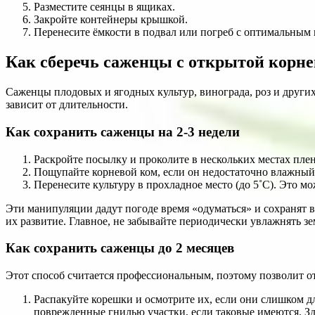
Разместите сеянцы в ящиках.
Закройте контейнеры крышкой.
Перенесите ёмкости в подвал или погреб с оптимальны
Как сберечь саженцы с открытой корне
Саженцы плодовых и ягодных культур, винограда, роз и други
зависит от длительности.
Как сохранить саженцы на 2-3 недели
Раскройте посылку и проколите в нескольких местах пле
Пощупайте корневой ком, если он недостаточно влажный,
Перенесите культуру в прохладное место (до 5˚С). Это м
Эти манипуляции дадут погоде время «одуматься» и сохранят в
их развитие. Главное, не забывайте периодически увлажнять з
Как сохранить саженцы до 2 месяцев
Этот способ считается профессиональным, поэтому позволит от
Распакуйте корешки и осмотрите их, если они слишком дл
поврежденные гнилью участки, если таковые имеются. Зд