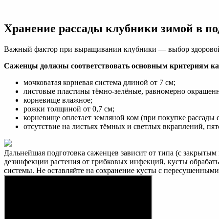
Как
сохранить
клубнику
Хранение рассады клубники зимой в по
купленную
в
марте
Важный фактор при выращивании клубники — выбор здоровой
Саженцы должны соответствовать основным критериям ка
мочковатая корневая система длиной от 7 см;
листовые пластины тёмно-зелёные, равномерно окрашен
корневище влажное;
рожки толщиной от 0,7 см;
корневище оплетает земляной ком (при покупке рассады 
отсутствие на листьях тёмных и светлых вкраплений, пят
Дальнейшая подготовка саженцев зависит от типа (с закрытым
дезинфекции растения от грибковых инфекций, кусты обраба
системы. Не оставляйте на сохранение кусты с пересушенным