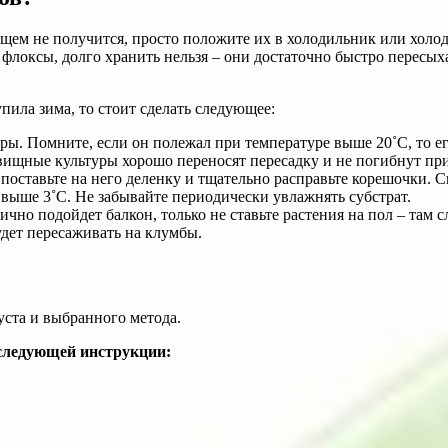
щем не получится, просто положите их в холодильник или холод
 флоксы, долго хранить нельзя – они достаточно быстро пересы
пила зима, то стоит сделать следующее:
ы. Помните, если он полежал при температуре выше 20˚С, то его 
вищные культуры хорошо переносят пересадку и не погибнут пр
оставьте на него деленку и тщательно расправьте корешочки. Св
 выше 3˚С. Не забывайте периодически увлажнять субстрат.
тлично подойдет балкон, только не ставьте растения на пол – та
удет пересаживать на клумбы.
уста и выбранного метода.
 следующей инструкции: