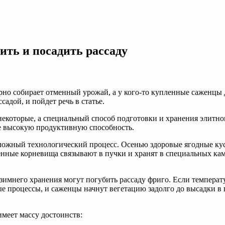
ить и посадить рассаду
рно собирает отменный урожай, а у кого-то купленные саженцы 
адой, и пойдет речь в статье.
некоторые, а специальный способ подготовки и хранения элитно
е высокую продуктивную способность.
 сложный технологический процесс. Осенью здоровые ягодные ку
нные корневища связывают в пучки и хранят в специальных каме
мнего хранения могут погубить рассаду фриго. Если температура
ые процессы, и саженцы начнут вегетацию задолго до высадки в
имеет массу достоинств: