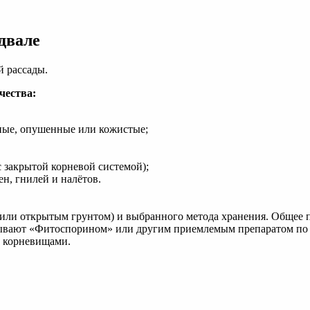
двале
 рассады.
чества:
ные, опушенные или кожистые;
с закрытой корневой системой);
ен, гнилей и налётов.
 или открытым грунтом) и выбранного метода хранения. Общее 
тывают «Фитоспорином» или другим приемлемым препаратом по 
и корневищами.