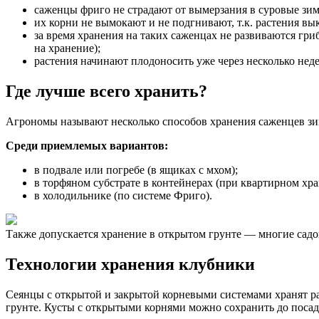
саженцы фриго не страдают от вымерзания в суровые зи
их корни не вымокают и не подгнивают, т.к. растения в
за время хранения на таких саженцах не развиваются гри
на хранение);
растения начинают плодоносить уже через несколько неде
Где лучше всего хранить?
Агрономы называют несколько способов хранения саженцев зи
Среди приемлемых вариантов:
в подвале или погребе (в ящиках с мхом);
в торфяном субстрате в контейнерах (при квартирном хр
в холодильнике (по системе Фриго).
Также допускается хранение в открытом грунте — многие сад
Технологии хранения клубники
Сеянцы с открытой и закрытой корневыми системами хранят р
грунте. Кусты с открытыми корнями можно сохранить до посад