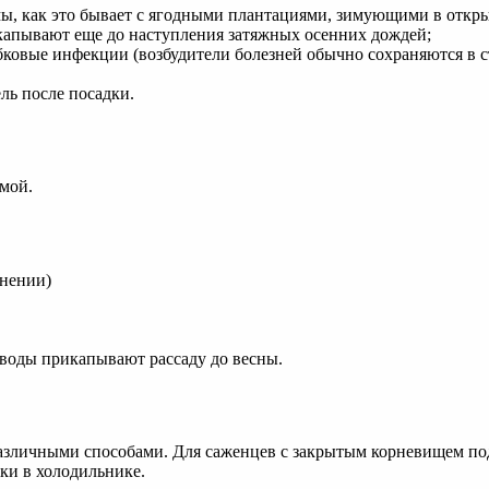
мы, как это бывает с ягодными плантациями, зимующими в откры
ыкапывают еще до наступления затяжных осенних дождей;
бковые инфекции (возбудители болезней обычно сохраняются в с
ль после посадки.
мой.
анении)
оводы прикапывают рассаду до весны.
азличными способами. Для саженцев с закрытым корневищем под
ки в холодильнике.