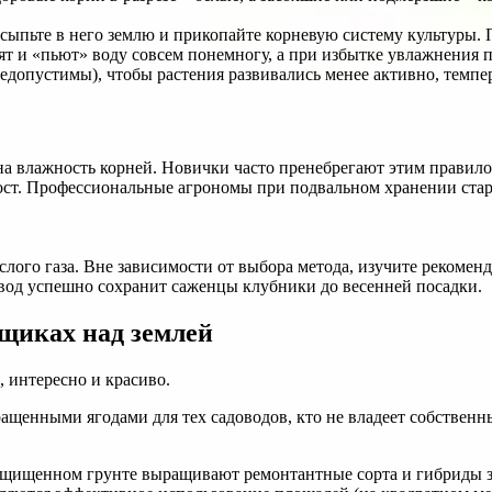
сыпьте в него землю и прикопайте корневую систему культуры. П
ят и «пьют» воду совсем понемногу, а при избытке увлажнения 
едопустимы), чтобы растения развивались менее активно, темпе
влажность корней. Новички часто пренебрегают этим правилом
ост. Профессиональные агрономы при подвальном хранении стара
слого газа. Вне зависимости от выбора метода, изучите рекоме
вод успешно сохранит саженцы клубники до весенней посадки.
щиках над землей
 интересно и красиво.
щенными ягодами для тех садоводов, кто не владеет собственн
защищенном грунте выращивают ремонтантные сорта и гибриды з