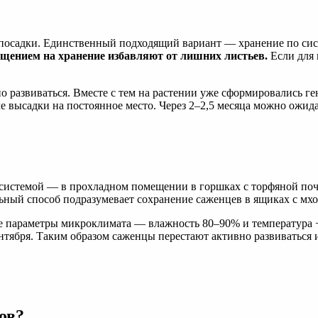
 посадки. Единственный подходящий вариант — хранение по сис
щением на хранение избавляют от лишних листьев.
Если для 
о развиваться. Вместе с тем на растении уже сформировались г
е высадки на постоянное место. Через 2–2,5 месяца можно ожид
 системой — в прохладном помещении в горшках с торфяной поч
ьный способ подразумевает сохранение саженцев в ящиках с мхо
е параметры микроклимата — влажность 80–90% и температура 
нтября. Таким образом саженцы перестают активно развиваться 
ов?