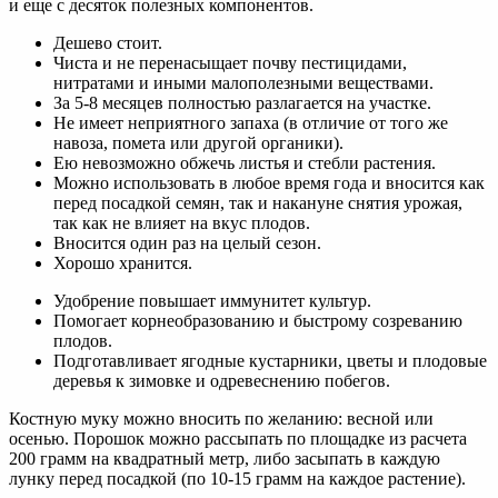
и еще с десяток полезных компонентов.
Дешево стоит.
Чиста и не перенасыщает почву пестицидами,
нитратами и иными малополезными веществами.
За 5-8 месяцев полностью разлагается на участке.
Не имеет неприятного запаха (в отличие от того же
навоза, помета или другой органики).
Ею невозможно обжечь листья и стебли растения.
Можно использовать в любое время года и вносится как
перед посадкой семян, так и накануне снятия урожая,
так как не влияет на вкус плодов.
Вносится один раз на целый сезон.
Хорошо хранится.
Удобрение повышает иммунитет культур.
Помогает корнеобразованию и быстрому созреванию
плодов.
Подготавливает ягодные кустарники, цветы и плодовые
деревья к зимовке и одревеснению побегов.
Костную муку можно вносить по желанию: весной или
осенью. Порошок можно рассыпать по площадке из расчета
200 грамм на квадратный метр, либо засыпать в каждую
лунку перед посадкой (по 10-15 грамм на каждое растение).