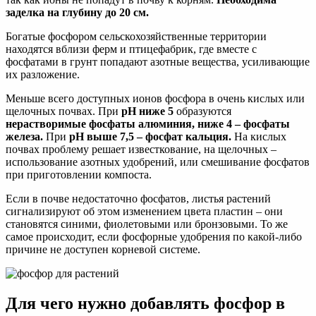
заделка на глубину до 20 см.
Богатые фосфором сельскохозяйственные территории
находятся вблизи ферм и птицефабрик, где вместе с
фосфатами в грунт попадают азотные вещества, усиливающие
их разложение.
Меньше всего доступных ионов фосфора в очень кислых или
щелочных почвах. При
pH ниже 5
образуются
нерастворимые фосфаты алюминия,
ниже 4 –
фосфаты
железа.
При
pH выше 7,5 – фосфат кальция.
На кислых
почвах проблему решает известкование, на щелочных –
использование азотных удобрений, или смешивание фосфатов
при приготовлении компоста.
Если в почве недостаточно фосфатов, листья растений
сигнализируют об этом изменением цвета пластин – они
становятся синими, фиолетовыми или бронзовыми. То же
самое происходит, если фосфорные удобрения по какой-либо
причине не доступен корневой системе.
Для чего нужно добавлять фосфор в