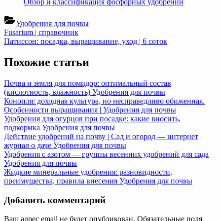
Обзор и классификация фосфорных удобрений
Удобрения для почвы
Навигация
Previous
Fusarium | справочник
Post:
Next
Патиссон: посадка, выращивание, уход | 6 соток
по
Post:
записям
Похожие статьи
Почва и земля для помидор: оптимальный состав
(кислотность, влажность)
Удобрения для почвы
Конопля: доходная культура, но несправедливо обиженная.
Особенности выращивания |
Удобрения для почвы
Удобрения для огурцов при посадке: какие вносить,
подкормка
Удобрения для почвы
Действие удобрений на почву | Сад и огород — интернет
журнал о даче
Удобрения для почвы
Удобрения с азотом — группы весенних удобрений для сада
Удобрения для почвы
Жидкие минеральные удобрения: разновидности,
преимущества, правила внесения
Удобрения для почвы
Добавить комментарий
Ваш адрес email не будет опубликован.
Обязательные поля