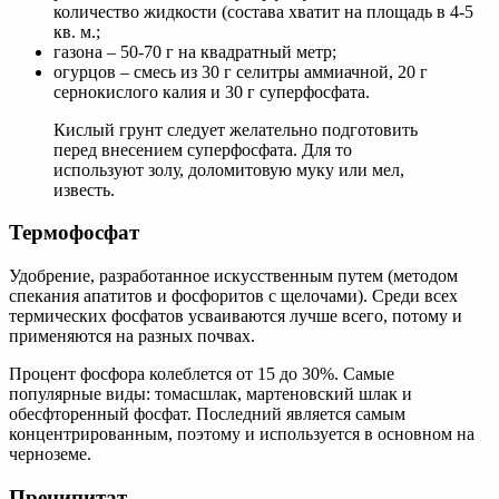
количество жидкости (состава хватит на площадь в 4-5
кв. м.;
газона – 50-70 г на квадратный метр;
огурцов – смесь из 30 г селитры аммиачной, 20 г
сернокислого калия и 30 г суперфосфата.
Кислый грунт следует желательно подготовить
перед внесением суперфосфата. Для то
используют золу, доломитовую муку или мел,
известь.
Термофосфат
Удобрение, разработанное искусственным путем (методом
спекания апатитов и фосфоритов с щелочами). Среди всех
термических фосфатов усваиваются лучше всего, потому и
применяются на разных почвах.
Процент фосфора колеблется от 15 до 30%. Самые
популярные виды: томасшлак, мартеновский шлак и
обесфторенный фосфат. Последний является самым
концентрированным, поэтому и используется в основном на
черноземе.
Преципитат