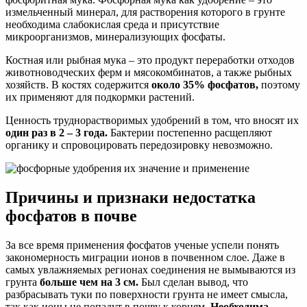
измельченный минерал, для растворения которого в грунте
необходима слабокислая среда и присутствие
микроорганизмов, минерализующих фосфаты.
Костная или рыбная мука – это продукт переработки отходов
животноводческих ферм и мясокомбинатов, а также рыбных
хозяйств. В костях содержится
около 35% фосфатов,
поэтому
их применяют для подкормки растений.
Ценность труднорастворимых удобрений в том, что вносят их
один раз в 2 – 3 года.
Бактерии постепенно расщепляют
органику и спровоцировать передозировку невозможно.
Причины и признаки недостатка
фосфатов в почве
За все время применения фосфатов ученые успели понять
закономерность миграции ионов в почвенном слое. Даже в
самых увлажняемых регионах соединения не вымываются из
грунта
больше чем на 3 см.
Был сделан вывод, что
разбрасывать туки по поверхности грунта не имеет смысла,
так как ионы не попадут в почву к корням.
Необходима