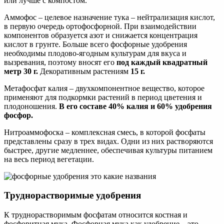
или лучше с компостом.
Аммофос – целевое назначение тука – нейтрализация кислот,
в первую очередь ортофосфорной. При взаимодействии
компонентов образуется азот и снижается концентрация
кислот в грунте. Больше всего фосфорные удобрения
необходимы плодово-ягодным культурам для вкуса и
вызревания, поэтому вносят его
под каждый квадратный
метр 30 г.
Декоративным растениям
15 г.
Метафосфат калия – двухкомпонентное вещество, которое
применяют для подкормки растений в период цветения и
плодоношения.
В его составе 40% калия и 60% удобрения
фосфор.
Нитроаммофоска – комплексная смесь, в которой фосфаты
представлены сразу в трех видах. Одни из них растворяются
быстрее, другие медленнее, обеспечивая культуры питанием
на весь период вегетации.
Труднорастворимые удобрения
К труднорастворимым фосфатам относится костная и
фосфоритная мука. Фосфорная мука как удобрение – это