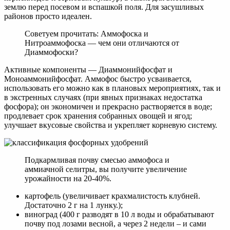
землю перед посевом и вспашкой поля. Для засушливых
районов просто идеален.
Советуем прочитать: Аммофоска и
Нитроаммофоска — чем они отличаются от
Диаммофоски?
Активные компоненты — Диаммонийфосфат и
Моноаммонийфосфат. Аммофос быстро усваивается,
использовать его можно как в плановых мероприятиях, так и
в экстренных случаях (при явных признаках недостатка
фосфора); он экономичен и прекрасно растворяется в воде;
продлевает срок хранения собранных овощей и ягод;
улучшает вкусовые свойства и укрепляет корневую систему.
Подкармливая почву смесью аммофоса и
аммиачной селитры, вы получите увеличение
урожайности на 20-40%.
картофель (увеличивает крахмалистость клубней.
Достаточно 2 г на 1 лунку.);
виноград (400 г разводят в 10 л воды и обрабатывают
почву под лозами весной, а через 2 недели – и сами