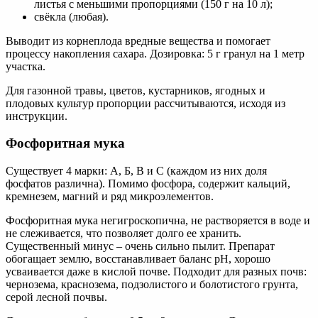
листья с меньшими пропорциями (150 г на 10 л);
свёкла (любая).
Выводит из корнеплода вредные вещества и помогает
процессу накопления сахара. Дозировка: 5 г гранул на 1 метр
участка.
Для газонной травы, цветов, кустарников, ягодных и
плодовых культур пропорции рассчитываются, исходя из
инструкции.
Фосфоритная мука
Существует 4 марки: А, Б, В и С (каждом из них доля
фосфатов различна). Помимо фосфора, содержит кальций,
кремнезем, магний и ряд микроэлементов.
Фосфоритная мука негигроскопична, не растворяется в воде и
не слеживается, что позволяет долго ее хранить.
Существенный минус – очень сильно пылит. Препарат
обогащает землю, восстанавливает баланс pH, хорошо
усваивается даже в кислой почве. Подходит для разных почв:
чернозема, краснозема, подзолистого и болотистого грунта,
серой лесной почвы.