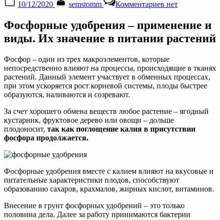
10/12/2020
semstomm
Комментариев
нет
on
записи
Фосфорные
Фосфорные удобрения – применение и
удобрения:
применение,
виды. Их значение в питании растений
виды
и
Фосфор – один из трех макроэлементов, которые
значение
непосредственно влияют на процессы, происходящие в тканях
растений. Данный элемент участвует в обменных процессах,
при этом ускоряется рост корневой системы, плоды быстрее
образуются, наливаются и созревают.
За счет хорошего обмена веществ любое растение – ягодный
кустарник, фруктовое дерево или овощи – дольше
плодоносит,
так как поглощение калия в присутствии
фосфора продолжается.
Фосфорные удобрения вместе с калием влияют на вкусовые и
питательные характеристики плодов, способствуют
образованию сахаров, крахмалов, жирных кислот, витаминов.
Внесение в грунт фосфорных удобрений – это только
половина дела. Далее за работу принимаются бактерии