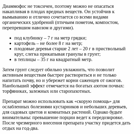
Диаммофос не токсичен, поэтому можно не опасаться
накапливая в плодах вредных веществ. Он устойчив к
вымыванию и отлично сочетается со всеми видами
органических удобрений (птичьим пометом, компостом,
перепревшим навозом и другими).
под клубнику – 7 г на метр грядки;
картофель – не более 8 г на метр;
плодовые деревья старше 2 лет – 20 г в приствольный
круг, слегка прикапывая гранулы в грунт;
в теплицы – 35 г на квадратный метр.
Затем грунт следует обильно увлажнить, что позволит
активным веществам быстрее раствориться и не только
напитать почву, но и убережет корни саженцев от ожогов.
Наибольший эффект отмечается на богатых азотом почвах:
торфяниках, залежных или старопахотных.
Препарат можно использовать как «скорую помощь» для
ослабленных болезнями кустарников и небольших деревьев,
для садовых цветов и комнатных растений. Однако будьте
внимательны: превышение порции ведет к передозировке.
После чрезмерного внесения препарата участку придется дать
отдых на год-два.