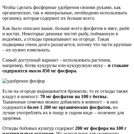
Чтобы сделать фосфорные удобрения своими руками, как
органические, так и минеральные, необходимо использовать
органику, которая содержит их больше всего.
Как было описано выше, больше всего фосфатов в мясе, рыбе
и костях. Некоторые дачники чистят рыбу, пойманную в
водоемах, а отходы прикапывают на огороде. Такая
подкормка очень долго разлагается, потому что части крупные
– их нужно измельчать.
Самый доступный вариант – использовать растения,
например, ботву кукурузы или кукурузную муку –
в стакане
содержится около 850 мг фосфора.
Если на огороде выращивается брокколи, то ее отходы также
кладут в компост:
70 мг фосфатов на 100 г ботвы.
Тыквенные семечки можно добавлять в компост – в них
содержится
более 1 200 мг органических фосфатов,
но
лучше употреблять их в пищу в сыром виде – полезнее для
здоровья.
Отходы бобовых культур содержат
200 мг фосфора на 100 г
растительных остатков.
Их используют для сидерации