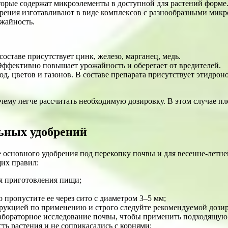
рые содержат микроэлементы в доступной для растений форме. 
рения изготавливают в виде комплексов с разнообразными микр
ожайность.
оставе присутствует цинк, железо, марганец, медь.
ффективно повышает урожайность и оберегает от вредителей.
од, цветов и газонов. В составе препарата присутствует этидро
 чему легче рассчитать необходимую дозировку. В этом случае 
ьных удобрений
 основного удобрения под перекопку почвы и для весенне-летней
щих правил:
ля приготовления пищи;
 пропустите ее через сито с диаметром 3–5 мм;
трукцией по применению и строго следуйте рекомендуемой дозир
абораторное исследование почвы, чтобы применить подходящую
сть растения и не соприкасались с корнями;