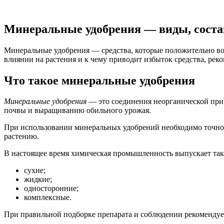
Минеральные
удобрения
—
Минеральные удобрения — виды, соста
виды,
состав
и
Минеральные удобрения — средства, которые положительно возд
дозы
влиянии на растения и к чему приводит избыток средства, рек
|
Советы
Что такое минеральные удобрения
садоводам
и
Минеральные удобрения
— это соединения неорганической при
огородникам
почвы и выращиванию обильного урожая.
При использовании минеральных удобрений необходимо точно с
растению.
В настоящее время химическая промышленность выпускает так
сухие;
жидкие;
односторонние;
комплексные.
При правильной подборке препарата и соблюдении рекомендуе