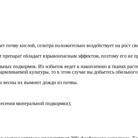
ет почву кислой, селитра положительно воздействует на рост св
т препарат обладает взрывоопасным эффектом, поэтому его не 
ьных подкормок. Их избыток ведет к накоплению в тканях раст
армливаемой культуры, то в этом случае вы добьетесь обильного
до весны их вымоют дожди из почвы.
несения минеральной подкормки);