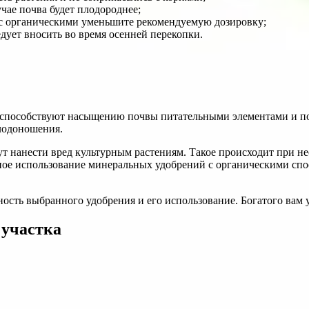
учае почва будет плодороднее;
с органическими уменьшите рекомендуемую дозировку;
ует вносить во время осенней перекопки.
и способствуют насыщению почвы питательными элементами и п
лодоношения.
ут нанести вред культурным растениям. Такое происходит при 
стное использование минеральных удобрений с органическими с
ьность выбранного удобрения и его использование. Богатого вам
 участка