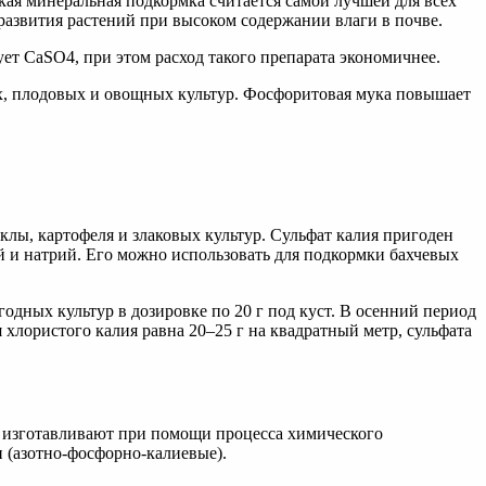
ая минеральная подкормка считается самой лучшей для всех
развития растений при высоком содержании влаги в почве.
ет CaSO4, при этом расход такого препарата экономичнее.
ых, плодовых и овощных культур. Фосфоритовая мука повышает
лы, картофеля и злаковых культур. Сульфат калия пригоден
й и натрий. Его можно использовать для подкормки бахчевых
дных культур в дозировке по 20 г под куст. В осенний период
хлористого калия равна 20–25 г на квадратный метр, сульфата
х изготавливают при помощи процесса химического
 (азотно-фосфорно-калиевые).