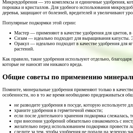
Микроудобрения — это комплексы и единичные удобрения, кото
порошка и кристаллов. Для удобного использования микроудоб
деревья, защищают от болезней, вредителей и увеличивают ур
Популярные подкормки этой серии:
Мастер — применяют в качестве удобрения для цветов, в с
Сизам — идеально подходит для выращивания капусты. Э
Оракул — идеально подходит в качестве удобрения для яг
растений.
Как правило, такие удобрения используют отдельно, благодаря
которые не наносят им никакого вреда.
Общие советы по применению минерал
Помните, минеральные удобрения применяют только в качестве
особенности, но в то же время необходимо придерживаться об
не разводите удобрения в посуде, которую используете д
храните удобрения в герметичной емкости;
если после длительного хранения подкормка слежалась, то
при внесении удобрений обязательно ознакомьтесь с инс
желательно перед использованием подкормки провести л
следите за тем, чтобы удобрения не попали на зеленую ча