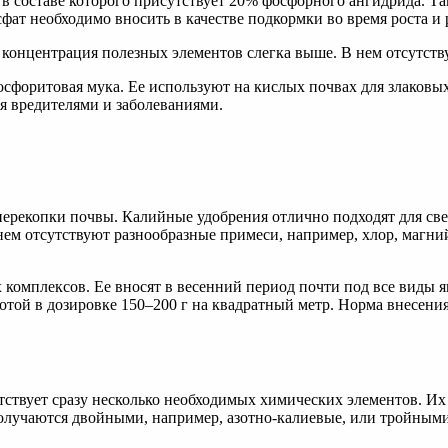
 составе которого присутствует 20% фосфорного ангидрида. Так
ат необходимо вносить в качестве подкормки во время роста и 
концентрация полезных элементов слегка выше. В нем отсутству
осфоритовая мука. Ее используют на кислых почвах для злаков
я вредителями и заболеваниями.
рекопки почвы. Калийные удобрения отлично подходят для свек
ем отсутствуют разнообразные примеси, например, хлор, магни
мплексов. Ее вносят в весенний период почти под все виды яго
той в дозировке 150–200 г на квадратный метр. Норма внесения 
тствует сразу несколько необходимых химических элементов. И
олучаются двойными, например, азотно-калиевые, или тройными