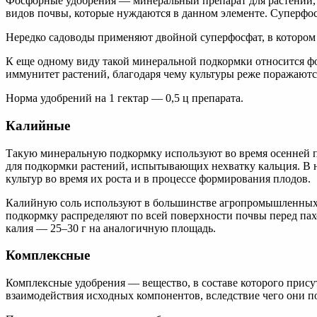
Фосфорные удобрения — минеральный препарат для растений, в
видов почвы, которые нуждаются в данном элементе. Суперфосф
Нередко садоводы применяют двойной суперфосфат, в котором 
К еще одному виду такой минеральной подкормки относится ф
иммунитет растений, благодаря чему культуры реже поражаютс
Норма удобрений на 1 гектар — 0,5 ц препарата.
Калийные
Такую минеральную подкормку используют во время осенней пе
для подкормки растений, испытывающих нехватку кальция. В н
культур во время их роста и в процессе формирования плодов.
Калийную соль используют в большинстве агропромышленных ко
подкормку распределяют по всей поверхности почвы перед пахо
калия — 25–30 г на аналогичную площадь.
Комплексные
Комплексные удобрения — вещество, в составе которого прису
взаимодействия исходных компонентов, вследствие чего они п