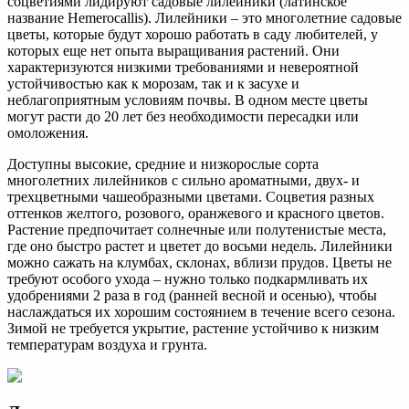
соцветиями лидируют садовые лилейники (латинское
название Hemerocallis). Лилейники – это многолетние садовые
цветы, которые будут хорошо работать в саду любителей, у
которых еще нет опыта выращивания растений. Они
характеризуются низкими требованиями и невероятной
устойчивостью как к морозам, так и к засухе и
неблагоприятным условиям почвы. В одном месте цветы
могут расти до 20 лет без необходимости пересадки или
омоложения.
Доступны высокие, средние и низкорослые сорта
многолетних лилейников с сильно ароматными, двух- и
трехцветными чашеобразными цветами. Соцветия разных
оттенков желтого, розового, оранжевого и красного цветов.
Растение предпочитает солнечные или полутенистые места,
где оно быстро растет и цветет до восьми недель. Лилейники
можно сажать на клумбах, склонах, вблизи прудов. Цветы не
требуют особого ухода – нужно только подкармливать их
удобрениями 2 раза в год (ранней весной и осенью), чтобы
наслаждаться их хорошим состоянием в течение всего сезона.
Зимой не требуется укрытие, растение устойчиво к низким
температурам воздуха и грунта.