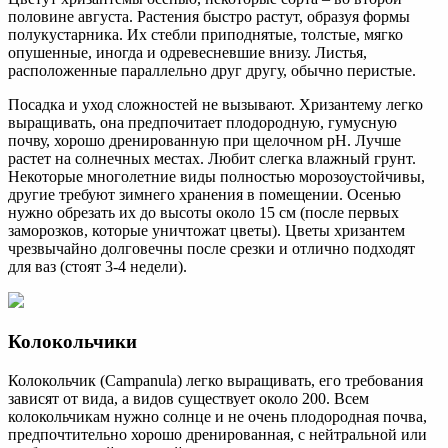
половине августа. Растения быстро растут, образуя формы
полукустарника. Их стебли приподнятые, толстые, мягко
опушенные, иногда и одревесневшие внизу. Листья,
расположенные параллельно друг другу, обычно перистые.
Посадка и уход сложностей не вызывают. Хризантему легко
выращивать, она предпочитает плодородную, гумусную
почву, хорошо дренированную при щелочном рН. Лучше
растет на солнечных местах. Любит слегка влажный грунт.
Некоторые многолетние виды полностью морозоустойчивы,
другие требуют зимнего хранения в помещении. Осенью
нужно обрезать их до высоты около 15 см (после первых
заморозков, которые уничтожат цветы). Цветы хризантем
чрезвычайно долговечны после срезки и отлично подходят
для ваз (стоят 3-4 недели).
Колокольчики
Колокольчик (Campanula) легко выращивать, его требования
зависят от вида, а видов существует около 200. Всем
колокольчикам нужно солнце и не очень плодородная почва,
предпочтительно хорошо дренированная, с нейтральной или