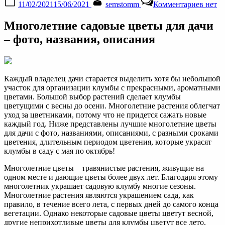
11/02/2021
15/06/2021
semstomm
Комментариев
нет
on
запис
Много
Многолетние садовые цветы для дачи
цветы
для
– фото, названия, описания
дачи:
фото
с
назва
Каждый владелец дачи старается выделить хотя бы небольшой
описа
участок для организации клумбы с прекрасными, ароматными
цветами. Большой выбор растений сделает клумбы
цветущими с весны до осени. Многолетние растения облегчат
уход за цветниками, потому что не придется сажать новые
каждый год. Ниже представлены лучшие многолетние цветы
для дачи с фото, названиями, описаниями, с разными сроками
цветения, длительным периодом цветения, которые украсят
клумбы в саду с мая по октябрь!
Многолетние цветы – травянистые растения, живущие на
одном месте и дающие цветы более двух лет. Благодаря этому
многолетник украшает садовую клумбу многие сезоны.
Многолетние растения являются украшением сада, как
правило, в течение всего лета, с первых дней до самого конца
вегетации. Однако некоторые садовые цветы цветут весной,
другие неприхотливые цветы для клумбы цветут все лето,