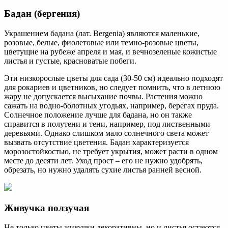
Бадан (бергения)
Украшением бадана (лат. Bergenia) являются маленькие,
розовые, белые, фиолетовые или темно-розовые цветы,
цветущие на рубеже апреля и мая, и вечнозеленые кожистые
листья и густые, красноватые побеги.
Эти низкорослые цветы для сада (30-50 см) идеально подходят
для рокариев и цветников, но следует помнить, что в летнюю
жару не допускается высыхание почвы. Растения можно
сажать на водно-болотных угодьях, например, берегах пруда.
Солнечное положение лучше для бадана, но он также
справится в полутени и тени, например, под лиственными
деревьями. Однако слишком мало солнечного света может
вызвать отсутствие цветения. Бадан характеризуется
морозостойкостью, не требует укрытия, может расти в одном
месте до десяти лет. Уход прост – его не нужно удобрять,
обрезать, но нужно удалять сухие листья ранней весной.
Живучка ползучая
Не только цветы живучки декоративны, но и листья остаются