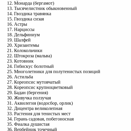
Монарда (бергамот)
Тысячелистник обыкновенный
Гвоздика травянка
Гвоздика сизая
Астры
Нарциссы
Дельфиниум
Шалфей
Хризантемы
Колокольчики
Штокроза (мальва)
Котовник
Гибискус болотный
Многолетники для полутенистых позиций
Астильба
Кореопсис мутовчатый
Кореопсис крупноцветковый
Бадан (бергения)
Живучка ползучая
Аквилегия (водосбор, орлик)
Дицентра великолепная
Растения для тенистых мест
Герань садовая, побегоносная
Фиалка душистая
Вербейник точечный