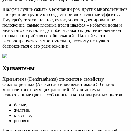
Шалфей лучше сажать в компании роз, других многолетников
– в крупной группе он создает привлекательные эффекты.
Ему требуется солнечное, сухое, хорошо дренированное
положение, самые главные враги шалфея – избыток воды и
недостаток места, тогда побеги ложатся, растение начинает
страдать от грибковых заболеваний. Шалфей часто
распространяется самостоятельно, поэтому не нужно
беспокоиться о его размножении.
Хризантемы
Хризантема (Dendranthema) относится к семейству
сложноцветных (Asteraceae) и включает около 50 видов
многолетних цветущих растений. У хризантемы
великолепные цветы, собранные в корзинки разных цветов:
белые,
желтые,
красные,
розовые.
Цветут хризантемы осенью, некоторые сорта – во второй