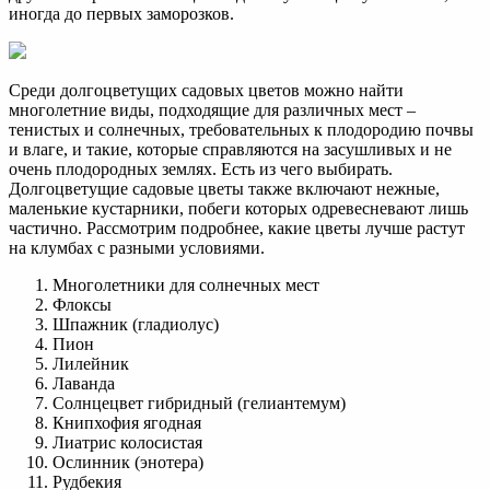
иногда до первых заморозков.
Среди долгоцветущих садовых цветов можно найти
многолетние виды, подходящие для различных мест –
тенистых и солнечных, требовательных к плодородию почвы
и влаге, и такие, которые справляются на засушливых и не
очень плодородных землях. Есть из чего выбирать.
Долгоцветущие садовые цветы также включают нежные,
маленькие кустарники, побеги которых одревесневают лишь
частично. Рассмотрим подробнее, какие цветы лучше растут
на клумбах с разными условиями.
Многолетники для солнечных мест
Флоксы
Шпажник (гладиолус)
Пион
Лилейник
Лаванда
Солнцецвет гибридный (гелиантемум)
Книпхофия ягодная
Лиатрис колосистая
Ослинник (энотера)
Рудбекия