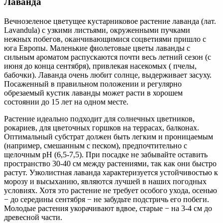
Лаванда
Вечнозеленое цветущее кустарниковое растение лаванда (лат.
Lavandula) с узкими листьями, окруженными пучками
нежных побегов, оканчивающимися соцветиями пришло с
юга Европы. Маленькие фиолетовые цветы лаванды с
сильным ароматом распускаются почти весь летний сезон (с
июня до конца сентября), привлекая насекомых ( пчелы,
бабочки). Лаванда очень любит солнце, выдерживает засуху.
Посаженный в правильном положении и регулярно
обрезаемый кустик лаванды может расти в хорошем
состоянии до 15 лет на одном месте.
Растение идеально подходит для солнечных цветников,
рокариев, для цветочных горшков на террасах, балконах.
Оптимальный субстрат должен быть легким и проницаемым
(например, смешанным с песком), предпочтительно с
щелочным pH (6,5-7,5). При посадке не забывайте оставить
пространство 30-40 см между растениями, так как они быстро
растут. Узколистная лаванда характеризуется устойчивостью к
морозу и высыханию, являются лучшей в наших погодных
условиях. Хотя это растение не требует особого ухода, осенью
− до середины сентября − не забудьте подстричь его побеги.
Молодые растения укорачивают вдвое, старые − на 3-4 см до
древесной части.