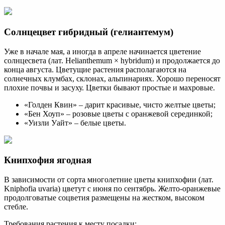
Солнцецвет гибридный (гелиантемум)
Уже в начале мая, а иногда в апреле начинается цветение
солнцесвета (лат. Helianthemum × hybridum) и продолжается до
конца августа. Цветущие растения располагаются на
солнечных клумбах, склонах, альпинариях. Хорошо переносят
плохие почвы и засуху. Цветки бывают простые и махровые.
«Голден Квин» – дарит красивые, чисто желтые цветы;
«Бен Хоуп» – розовые цветы с оранжевой серединкой;
«Уизли Уайт» – белые цветы.
Книпхофия ягодная
В зависимости от сорта многолетние цветы книпхофии (лат.
Kniphofia uvaria) цветут с июня по сентябрь. Желто-оранжевые
продолговатые соцветия размещены на жестком, высоком
стебле.
Требования растения к месту посадки: