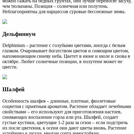
можно сажать на бедных грунтах, они лучше переносят засуху,
чем тюльпаны. Позиция – солнечная или полутень.
Неблагоприятны для нарциссов суровые бесснежные зимы.
Дельфиниум
Delphinium – растение с голубыми цветами, иногда с белым
глазком. Очаровывает богатством цветов и сияющим цветом,
напоминающим синеву неба. Цветет в июне и июле и снова в
октябре. Любит солнечные позиции, в полутени может не
цвести.
Шалфей
Особенность шалфея – длинные, плотные, фиолетовые
соцветия с приятным ароматом. Растение обладает лечебными
свойствами – его используют для приготовления настоев,
снимающих воспаление горла или рта. Шалфей, создает
густые кустики, цветущие 1-2 раза за сезон – если подстричь
их после цветения, к осени они дают цветы вновь. Растение
устойчиво к засухе, многие сорта зимостойкие.