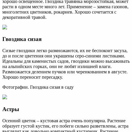
хорошо освещенное. Гвоздика травянка морозостойкая, может
расти в одном месте много лет. Применение – замена газонов,
многолетних цветников, рокариев. Хорошо сочетается с
декоративной травой.
Гвоздика сизая
Сизые гвоздики легко размножаются, их не беспокоит засуха,
до и после цветения они украшены серо-синими листиками.
Идеальны для каменистых садов, гвоздики можно высаживать
на альпийских горках, они не любят излишней влаги.
Размножается делением пучков или черенкованием в августе.
Хорошо переносит пересадку.
Фотографии. Гвоздика сизая в саду
Астры
Осенний цветок – кустовая астра очень популярна. Растение
образует густой кустик, его побеги сильно разветвлены, астра
выглядит как довольно компактный кустарник. Растение