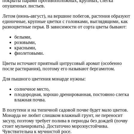
покрыты парами противоположных, крупных, слегка
опушенных листьев.
Летом (июнь-август), на вершине побегов, растения образуют
единичные, крупные цветки с головками, выглядящими, как
разноцветные перья. В зависимости от сорта цветы бывают:
белыми,
розовыми,
красными,
фиолетовыми.
Цветы источают приятный цитрусовый аромат (особенно
после растирания), поэтому его называют бергамотом.
Для пышного цветения монарде нужны:
солнечное место,
плодородная, хорошо дренированная, постоянно слегка
влажная почва.
В полутени и на типичной садовой почве будет мало цветов.
Монарда не любит слишком влажный грунт, не переносит
засуху, поэтому требует полива в периоды без дождей (почву
стоит мульчировать). Достаточно морозоустойчива.
Чувствительна к мучнистой росе.